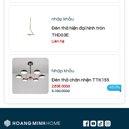
nhập khẩu
Đèn thả hiện đại hình tròn
THD03E
Liên hệ
Nhập khẩu
Đèn thả chân nhện TTK155
2.838.000đ
-45.0%
5.160.000đ