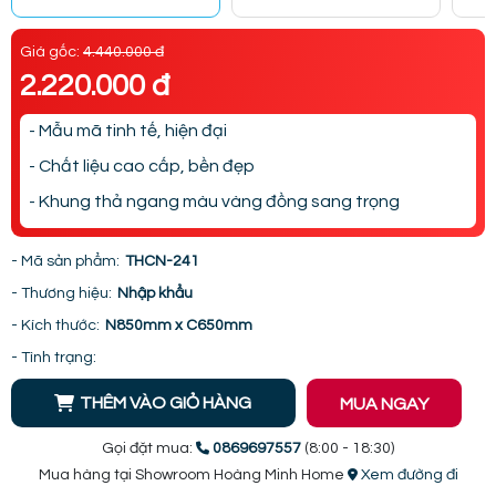
Giá gốc:
4.440.000 đ
2.220.000 đ
- Mẫu mã tinh tế, hiện đại
- Chất liệu cao cấp, bền đẹp
- Khung thả ngang màu vàng đồng sang trọng
- Mã sản phẩm:
THCN-241
- Thương hiệu:
Nhập khẩu
- Kích thước:
N850mm x C650mm
- Tình trạng:
THÊM VÀO GIỎ HÀNG
MUA NGAY
Gọi đặt mua:
0869697557
(8:00 - 18:30)
Mua hàng tại Showroom Hoàng Minh Home
Xem đường đi