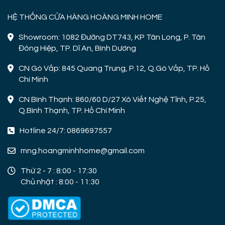
HỆ THỐNG CỬA HÀNG HOÀNG MINH HOME
Showroom: 1082 Đường DT743, KP Tân Long, P. Tân
Đông Hiệp, TP. Dĩ An, Bình Dương
CN Gò Vấp: 845 Quang Trung, P.12, Q.Gò Vấp, TP. Hồ
Chí Minh
CN Bình Thạnh: 860/60 D/27 Xô Viết Nghệ Tĩnh, P.25,
Q.Bình Thạnh, TP. Hồ Chí Minh
Hotline 24/7: 0869697557
mng.hoangminhhome@gmail.com
Thứ 2 - 7 : 8:00 - 17:30
Chủ nhật : 8:00 - 11:30