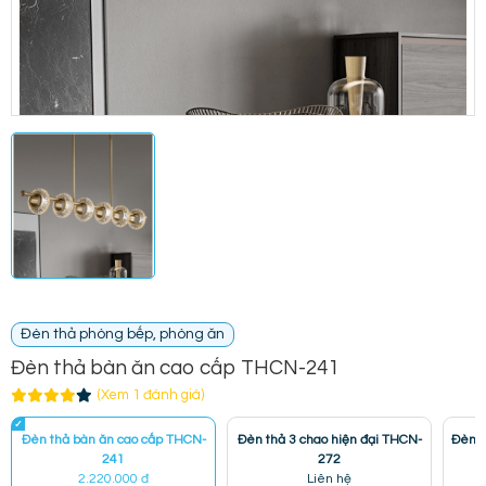
Đèn thả phòng bếp, phòng ăn
Đèn thả bàn ăn cao cấp THCN-241
(Xem 1 đánh giá)
Đèn thả bàn ăn cao cấp THCN-
Đèn thả 3 chao hiện đại THCN-
Đèn t
241
272
2.220.000 đ
Liên hệ