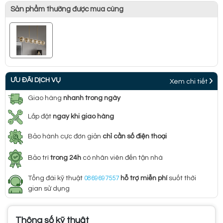
Sản phẩm thường được mua cùng
ƯU ĐÃI DỊCH VỤ
Xem chi tiết
Giao hàng
nhanh trong ngày
Lắp đặt
ngay khi giao hàng
Bảo hành cực đơn giản
chỉ cần số điện thoại
Bảo trì
trong 24h
có nhân viên đến tận nhà
Tổng đài kỹ thuật
0869697557
hỗ trợ miễn phí
suốt thời
gian sử dụng
Thông số kỹ thuật