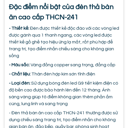
Đặc điểm nổi bật của đèn thả bàn
ăn cao cấp THCN-241
- Thiết kế:
Đèn được thiết kế độc đáo với các vòng led
được gánh qua 1 thanh ngang, các vòng led được
thiết kế gồ ghề tạo hiệu ứng lạ mắt, rất phù hợp để
trang trí, tạo điểm nhấn chiếu sáng cho không gian
sống
- Màu sắc:
Vàng đồng copper sang trọng, đẳng cấp
- Chất liệu:
Thân đèn hợp kim sơn tĩnh điện
- Loại đèn:
Sử dụng bóng đèn led G9 tiết kiệm điện có
độ bền cao được bảo hành lên đến 12 tháng. Ánh
sáng vàng giúp tô điểm không gian thêm phần ấm
cúng, lung linh và sang trọng
- Đèn thả bàn ăn cao cấp THCN-241 thường được sử
dụng chiếu sáng trang trí, tạo điểm nhấn cho không
gian bàn ăn, đảo bếp, quầy bar, phòng sinh hoạt