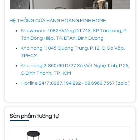
HỆ THỐNG CỬA HÀNG HOÀNG MINH HOME
Showroom: 1082 Đường DT743, KP Tân Long, P.
Tân Đông Hiệp, TP. Dĩ An, Bình Dương
Kho hàng 1: 845 Quang Trung, P.12, Q.Gò Vấp,
TPHCM
Kho hàng 2: 860/60 D/27 Xô Viết Nghệ Tĩnh, P.25,
Q.Bình Thạnh, TP.HCM
Hotline 24/7 :0987.194.292 - 08.6969.7557 ( zalo )
Sản phẩm tương tự