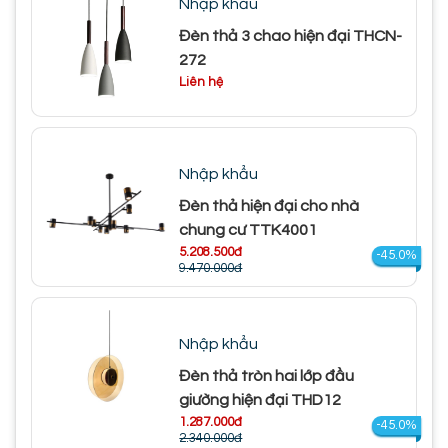
Nhập khẩu
Đèn thả 3 chao hiện đại THCN-
272
Liên hệ
Nhập khẩu
Đèn thả hiện đại cho nhà
chung cư TTK4001
5.208.500đ
-45.0%
9.470.000đ
Nhập khẩu
Đèn thả tròn hai lớp đầu
giường hiện đại THD12
1.287.000đ
-45.0%
2.340.000đ