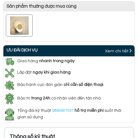
Sản phẩm thường được mua cùng
ƯU ĐÃI DỊCH VỤ
Xem chi tiết
Giao hàng
nhanh trong ngày
Lắp đặt
ngay khi giao hàng
Bảo hành cực đơn giản
chỉ cần số điện thoại
Bảo trì
trong 24h
có nhân viên đến tận nhà
Tổng đài kỹ thuật
0869697557
hỗ trợ miễn phí
suốt thời
gian sử dụng
Thông số kỹ thuật