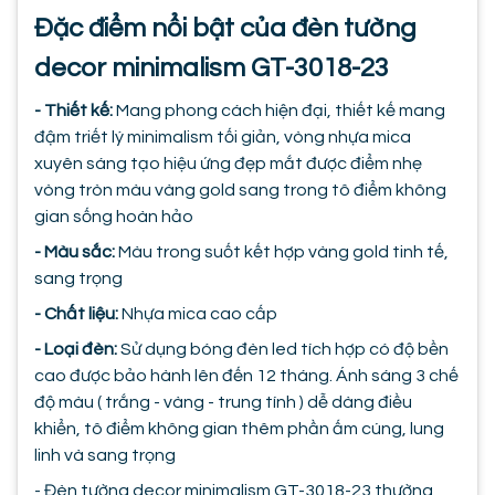
Đặc điểm nổi bật của đèn tường
decor minimalism GT-3018-23
- Thiết kế:
Mang phong cách hiện đại, thiết kế mang
đậm triết lý minimalism tối giản, vòng nhựa mica
xuyên sáng tạo hiệu ứng đẹp mắt được điểm nhẹ
vòng tròn màu vàng gold sang trong tô điểm không
gian sống hoàn hảo
- Màu sắc:
Màu trong suốt kết hợp vàng gold tinh tế,
sang trọng
- Chất liệu:
Nhựa mica cao cấp
- Loại đèn:
Sử dụng bóng đèn led tích hợp có độ bền
cao được bảo hành lên đến 12 tháng. Ánh sáng 3 chế
độ màu ( trắng - vàng - trung tính ) dễ dàng điều
khiển, tô điểm không gian thêm phần ấm cúng, lung
linh và sang trọng
- Đèn tường decor minimalism GT-3018-23 thường