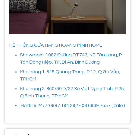
HỆ THỐNG CỬA HÀNG HOÀNG MINH HOME
Showroom: 1082 Đường DT743, KP Tân Long, P.
Tân Đông Hiệp, TP. Dĩ An, Bình Dương
Kho hàng 1: 845 Quang Trung, P.12, Q.Gò Vấp,
TPHCM
Kho hàng 2: 860/60 D/27 Xô Viết Nghệ Tĩnh, P.25,
Q.Bình Thạnh, TP.HCM
Hotline 24/7 :0987.194.292 - 08.6969.7557 ( zalo )