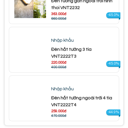
Đèn tường gắn ngoài trời hình
thoi VNT2232
363.000đ
-45.0%
660.000đ
Nhập khẩu
Đèn hắt tường 3 tia
VNT2222T3
220.000đ
-45.0%
400.000đ
Nhập khẩu
Đèn hắt tường ngoài trời 4 tia
VNT2222T4
259.000đ
-44.9%
470.000đ