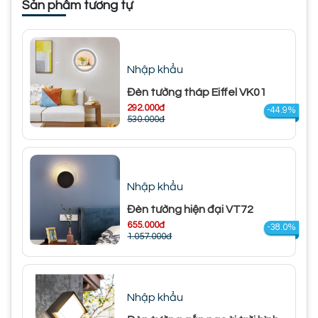
Sản phẩm tương tự
Nhập khẩu
Đèn tường tháp Eiffel VK01
292.000đ
-44.9%
530.000đ
Nhập khẩu
Đèn tường hiện đại VT72
655.000đ
-38.0%
1.057.000đ
Nhập khẩu