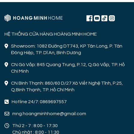
HỆ THỐNG CỬA HÀNG HOÀNG MINH HOME
Showroom: 1082 Đường DT743, KP Tân Long, P. Tân
Đông Hiệp, TP. Dĩ An, Bình Dương
CN Gò Vấp: 845 Quang Trung, P.12, Q.Gò Vấp, TP. Hồ
Chí Minh
CN Bình Thạnh: 860/60 D/27 Xô Viết Nghệ Tĩnh, P.25,
Q.Bình Thạnh, TP. Hồ Chí Minh
Hotline 24/7: 0869697557
mng.hoangminhhome@gmail.com
Thứ 2 - 7 : 8:00 - 17:30
Chủ nhật : 8:00 - 11:30