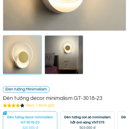
Đèn tường Minimalism
Đèn tường decor minimalism GT-3018-23
(Xem 1 đánh giá)
Đèn tường decor minimalism
Đèn tường con sò minimalism
Đèn 
GT-3018-23
hắt ánh sáng VNT375
320.000 đ
503.000 đ