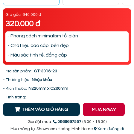
Giá gốc:
640.000 đ
320.000 đ
- Phong cách minimalism tối giản
- Chất liệu cao cấp, bền đẹp
- Màu sắc tinh tế, đẳng cấp
- Mã sản phẩm:
GT-3018-23
- Thương hiệu:
Nhập khẩu
- Kích thước:
N220mm x C280mm
- Tình trạng:
THÊM VÀO GIỎ HÀNG
MUA NGAY
Gọi đặt mua:
0869697557
(8:00 - 18:30)
Mua hàng tại Showroom Hoàng Minh Home
Xem đường đi