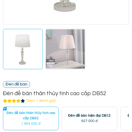
Đèn để bàn
Đèn để bàn thân thủy tinh cao cấp DB52
(Xem 1 đánh giá)
Đèn để bàn thân thủy tinh cao
Đèn để bàn hiện đại DB12
Đè
cấp DB52
927.000 đ
1.964.000 đ