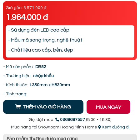
Giá gốc:
3.571.000 đ
1.964.000 đ
- Sử dụng đèn LED cao cấp
- Mẫu mã sang trọng, nghệ thuật
- Chất liệu cao cấp, bền, đẹp
- Mã sản phẩm:
DB52
- Thương hiệu:
nhập khẩu
- Kích thước:
L350mm x H630mm
- Tình trạng:
THÊM VÀO GIỎ HÀNG
MUA NGAY
Gọi đặt mua:
0869697557
(8:00 - 18:30)
Mua hàng tại Showroom Hoàng Minh Home
Xem đường đi
Sản phẩm thường được mua cùng