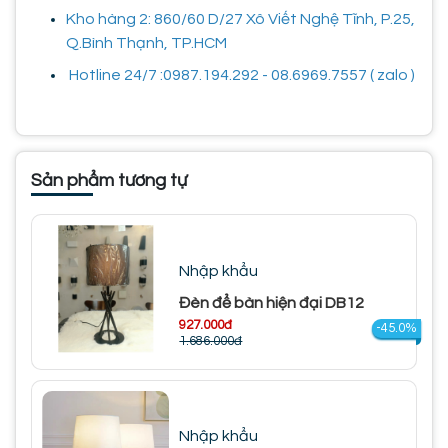
Kho hàng 2: 860/60 D/27 Xô Viết Nghệ Tĩnh, P.25,
Q.Bình Thạnh, TP.HCM
Hotline 24/7 :0987.194.292 - 08.6969.7557 ( zalo )
Sản phẩm tương tự
Nhập khẩu
Đèn để bàn hiện đại DB12
927.000đ
-45.0%
1.686.000đ
Nhập khẩu