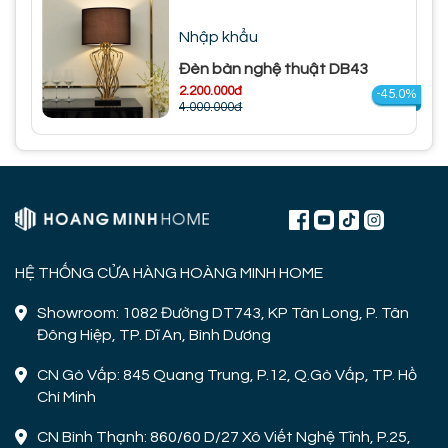
Nhập khẩu
Đèn bàn nghệ thuật DB43
2.200.000đ
-45.0%
4.000.000đ
HỆ THỐNG CỬA HÀNG HOÀNG MINH HOME
Showroom: 1082 Đường DT743, KP Tân Long, P. Tân
Đông Hiệp, TP. Dĩ An, Bình Dương
CN Gò Vấp: 845 Quang Trung, P.12, Q.Gò Vấp, TP. Hồ
Chí Minh
CN Bình Thạnh: 860/60 D/27 Xô Viết Nghệ Tĩnh, P.25,