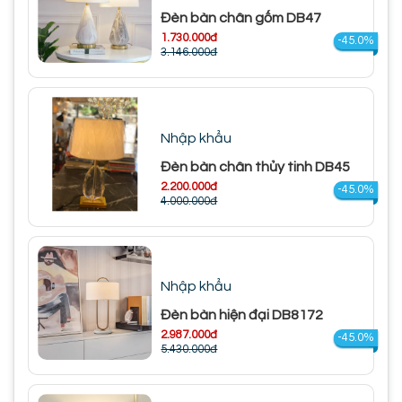
Đèn bàn chân gốm DB47
1.730.000đ
-45.0%
3.146.000đ
Nhập khẩu
Đèn bàn chân thủy tinh DB45
2.200.000đ
-45.0%
4.000.000đ
Nhập khẩu
Đèn bàn hiện đại DB8172
2.987.000đ
-45.0%
5.430.000đ