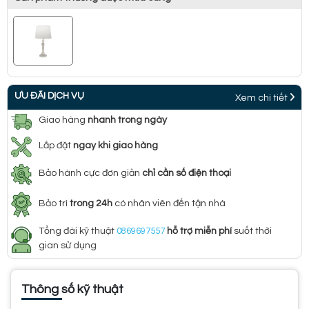
ƯU ĐÃI DỊCH VỤ
Xem chi tiết
Giao hàng
nhanh trong ngày
Lắp đặt
ngay khi giao hàng
Bảo hành cực đơn giản
chỉ cần số điện thoại
Bảo trì
trong 24h
có nhân viên đến tận nhà
Tổng đài kỹ thuật
0869697557
hỗ trợ miễn phí
suốt thời
gian sử dụng
Thông số kỹ thuật