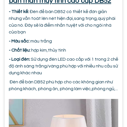
bàn thân thủy tinh cao cấp DB52
- Thiết kế:
Đèn để bàn DB52 có thiết kế đơn giản
nhưng vẫn toát lên nét hiện đại,sang trọng,quý phái
của nó. Đây sẽ là điểm nhấn tuyệt vời cho ngôi nhà
của bạn
- Màu sắc:
màu trắng
- Chất liệu:
hợp kim,thủy tinh
- Loại đèn:
Sử dụng đèn LED cao cấp với 1 trong 2 chế
độ ánh sáng trắng/vàng phù hợp với nhiều nhu cầu sử
dụng khác nhau
Đèn để bàn DB52 phù hợp cho các không gian như
phòng khách, phòng ăn, phòng làm việc,phòng ngủ,...