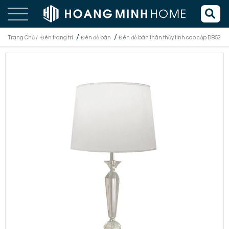
/
/
Trang Chủ /
Đèn trang trí
Đèn để bàn
Đèn để bàn thân thủy tinh cao cấp DB52