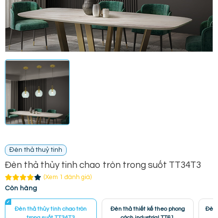
Đèn thả thuỷ tinh
Đèn thả thủy tinh chao tròn trong suốt TT34T3
(Xem 1 đánh giá)
Còn hàng
Đèn thả thủy tinh chao tròn
Đèn thả thiết kế theo phong
Đèn 
trong suốt TT34T3
cách industrial TT61