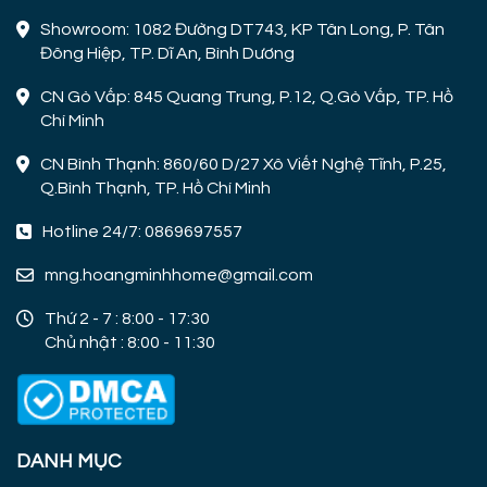
Showroom: 1082 Đường DT743, KP Tân Long, P. Tân
Đông Hiệp, TP. Dĩ An, Bình Dương
CN Gò Vấp: 845 Quang Trung, P.12, Q.Gò Vấp, TP. Hồ
Chí Minh
CN Bình Thạnh: 860/60 D/27 Xô Viết Nghệ Tĩnh, P.25,
Q.Bình Thạnh, TP. Hồ Chí Minh
Hotline 24/7: 0869697557
mng.hoangminhhome@gmail.com
Thứ 2 - 7 : 8:00 - 17:30
Chủ nhật : 8:00 - 11:30
DANH MỤC