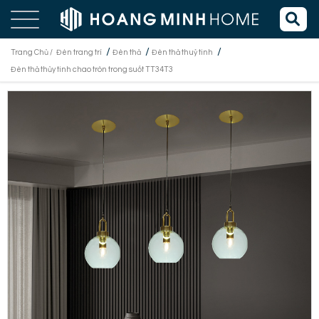
/
/
/
Trang Chủ /
Đèn trang trí
Đèn thả
Đèn thả thuỷ tinh
Đèn thả thủy tinh chao tròn trong suốt TT34T3