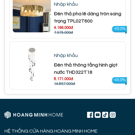
Nhập khẩu
Đèn thả pha lê dáng tròn sang
trọng TPL02T600
4.166.000đ
-45.0%
7.575.000đ
Nhập khẩu
Đèn thả thông tầng hình giọt
nước THD322T18
8.171.000đ
-45.0%
14.857.000đ
HỆ THỐNG CỬA HÀNG HOÀNG MINH HOME