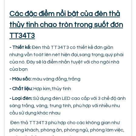
Các đặc điểm nổi bật của đèn thả
thủy tinh chao tròn trong suốt đơn
TT34T3
- Thiết kế:
Đèn thả TT34T3 có thiết kế đơn giản
nhưng vẫn toát lên nét hiện đại,sang trọng,quý phái
của nó. Đây sẽ là điểm nhấn tuyệt vời cho ngôi nhà
của bạn
- Màu sắc:
màu vàng đồng,trắng
- Chất liệu:
Hợp kim,thủy tinh
- Loại đèn:
Sử dụng đèn LED cao cấp với 3 chế độ ánh
sáng trắng, vàng, trung tính, phù hợp với nhiều nhu
cầu sử dụng khác nhau
Đèn thả TT34T3 phù hợp cho các không gian như
phòng khách, phòng ăn, phòng ngủ, phòng làm việc,