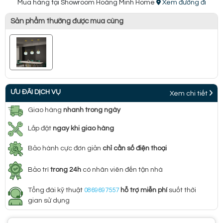
Mua hàng tại Showroom Hoàng Minh Home
Xem đường đi
Sản phẩm thường được mua cùng
ƯU ĐÃI DỊCH VỤ
Xem chi tiết
Giao hàng
nhanh trong ngày
Lắp đặt
ngay khi giao hàng
Bảo hành cực đơn giản
chỉ cần số điện thoại
Bảo trì
trong 24h
có nhân viên đến tận nhà
Tổng đài kỹ thuật
0869697557
hỗ trợ miễn phí
suốt thời
gian sử dụng