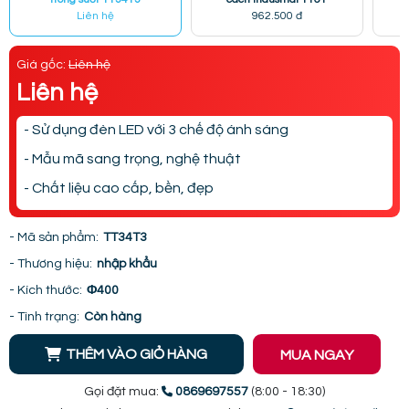
Liên hệ
962.500 đ
Giá gốc:
Liên hệ
Liên hệ
- Sử dụng đèn LED với 3 chế độ ánh sáng
- Mẫu mã sang trọng, nghệ thuật
- Chất liệu cao cấp, bền, đẹp
- Mã sản phẩm:
TT34T3
- Thương hiệu:
nhập khẩu
- Kích thước:
Φ400
- Tình trạng:
Còn hàng
THÊM VÀO GIỎ HÀNG
MUA NGAY
Gọi đặt mua:
0869697557
(8:00 - 18:30)