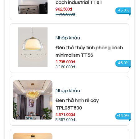
cách industrial TT61
962.500đ
-45.0%
1.750.000đ
Nhập khẩu
Đèn thả thủy tinh phong cách
minimalism TT56
1.738.000đ
-45.0%
3.160.000đ
Nhập khẩu
Đèn thả hình rễ cây
TPL05T600
4.871.000đ
-45.0%
8.857.000đ