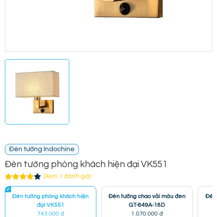
Đèn tường Indochine
Đèn tường phòng khách hiện đại VK551
(Xem 1 đánh giá)
Đèn tường phòng khách hiện
Đèn tường chao vải màu đen
Đèn 
đại VK551
GT-849A-18D
743.000 đ
1.070.000 đ