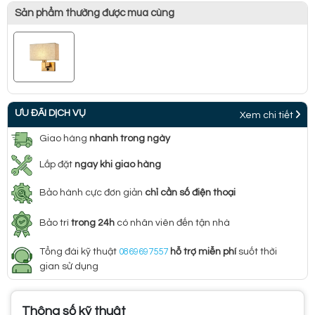
Sản phẩm thường được mua cùng
ƯU ĐÃI DỊCH VỤ
Xem chi tiết
Giao hàng
nhanh trong ngày
Lắp đặt
ngay khi giao hàng
Bảo hành cực đơn giản
chỉ cần số điện thoại
Bảo trì
trong 24h
có nhân viên đến tận nhà
Tổng đài kỹ thuật
0869697557
hỗ trợ miễn phí
suốt thời
gian sử dụng
Thông số kỹ thuật