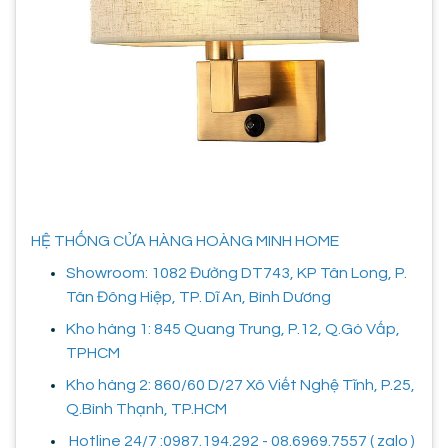
HỆ THỐNG CỬA HÀNG HOÀNG MINH HOME
Showroom: 1082 Đường DT743, KP Tân Long, P.
Tân Đông Hiệp, TP. Dĩ An, Bình Dương
Kho hàng 1: 845 Quang Trung, P.12, Q.Gò Vấp,
TPHCM
Kho hàng 2: 860/60 D/27 Xô Viết Nghệ Tĩnh, P.25,
Q.Bình Thạnh, TP.HCM
Hotline 24/7 :0987.194.292 - 08.6969.7557 ( zalo )