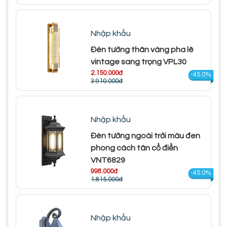
Nhập khẩu
Đèn tường thân vàng pha lê
vintage sang trọng VPL30
2.150.000đ
-45.0%
3.910.000đ
Nhập khẩu
Đèn tường ngoài trời màu đen
phong cách tân cổ điển
VNT6829
998.000đ
-45.0%
1.815.000đ
Nhập khẩu