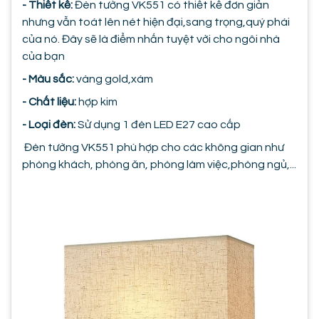
- Thiết kế:
Đèn tường VK551 có thiết kế đơn giản
nhưng vẫn toát lên nét hiện đại,sang trọng,quý phái
của nó. Đây sẽ là điểm nhấn tuyệt vời cho ngôi nhà
của bạn
- Màu sắc:
vàng gold,xám
- Chất liệu:
hợp kim
- Loại đèn:
Sử dụng 1 đèn LED E27 cao cấp
Đèn tường VK551 phù hợp cho các không gian như
phòng khách, phòng ăn, phòng làm việc,phòng ngủ,...