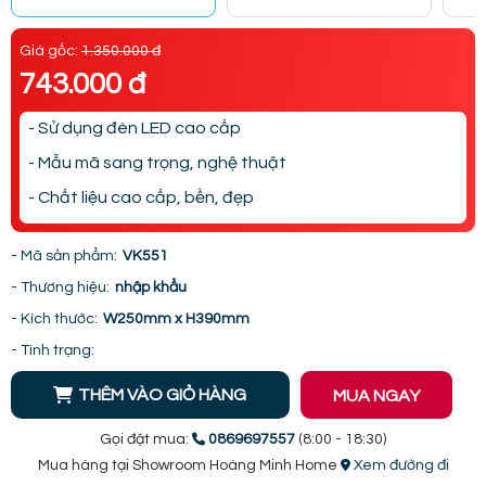
Giá gốc:
1.350.000 đ
743.000 đ
- Sử dụng đèn LED cao cấp
- Mẫu mã sang trọng, nghệ thuật
- Chất liệu cao cấp, bền, đẹp
- Mã sản phẩm:
VK551
- Thương hiệu:
nhập khẩu
- Kích thước:
W250mm x H390mm
- Tình trạng:
THÊM VÀO GIỎ HÀNG
MUA NGAY
Gọi đặt mua:
0869697557
(8:00 - 18:30)
Mua hàng tại Showroom Hoàng Minh Home
Xem đường đi