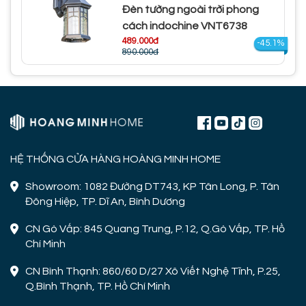
Đèn tường ngoài trời phong
cách indochine VNT6738
489.000đ
-45.1%
890.000đ
HỆ THỐNG CỬA HÀNG HOÀNG MINH HOME
Showroom: 1082 Đường DT743, KP Tân Long, P. Tân
Đông Hiệp, TP. Dĩ An, Bình Dương
CN Gò Vấp: 845 Quang Trung, P.12, Q.Gò Vấp, TP. Hồ
Chí Minh
CN Bình Thạnh: 860/60 D/27 Xô Viết Nghệ Tĩnh, P.25,
Q.Bình Thạnh, TP. Hồ Chí Minh