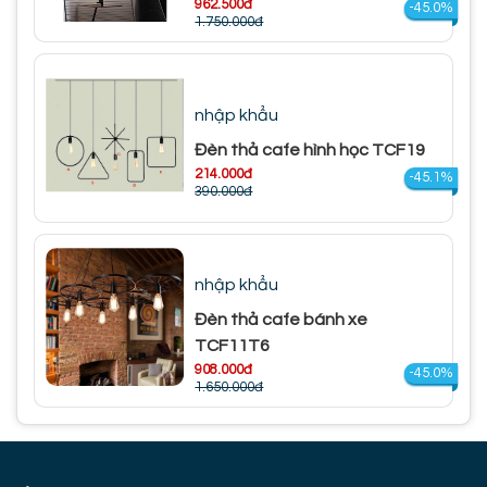
962.500đ
-45.0%
1.750.000đ
nhập khẩu
Đèn thả cafe hình học TCF19
214.000đ
-45.1%
390.000đ
nhập khẩu
Đèn thả cafe bánh xe
TCF11T6
908.000đ
-45.0%
1.650.000đ