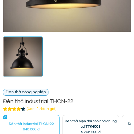
Đèn thả công nghiệp
Đèn thả industrial THCN-22
(Xem 1 đánh giá)
Đèn thả hiện đại cho nhà chung
Đèn thả industrial THCN-22
Đèn
cư TTK4001
640.000 đ
5.208.500 đ