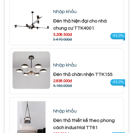
Nhập khẩu
Đèn thả hiện đại cho nhà
chung cư TTK4001
5.208.500đ
-45.0%
9.470.000đ
Nhập khẩu
Đèn thả chân nhện TTK155
2.838.000đ
-45.0%
5.160.000đ
Nhập khẩu
Đèn thả thiết kế theo phong
cách industrial TT61