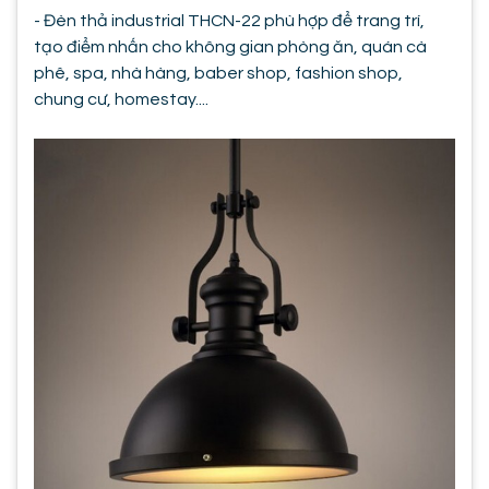
- Đèn thả industrial THCN-22 phù hợp để trang trí,
tạo điểm nhấn cho không gian phòng ăn, quán cà
phê, spa, nhà hàng, baber shop, fashion shop,
chung cư, homestay....