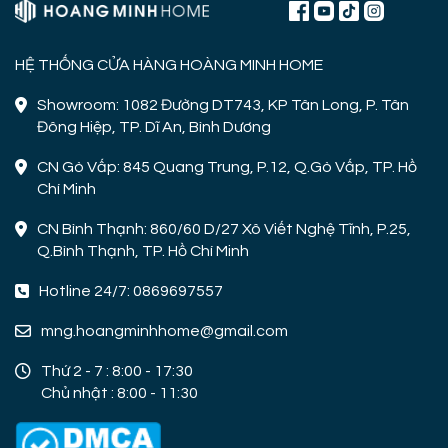
HỆ THỐNG CỬA HÀNG HOÀNG MINH HOME
Showroom: 1082 Đường DT743, KP Tân Long, P. Tân
Đông Hiệp, TP. Dĩ An, Bình Dương
CN Gò Vấp: 845 Quang Trung, P.12, Q.Gò Vấp, TP. Hồ
Chí Minh
CN Bình Thạnh: 860/60 D/27 Xô Viết Nghệ Tĩnh, P.25,
Q.Bình Thạnh, TP. Hồ Chí Minh
Hotline 24/7: 0869697557
mng.hoangminhhome@gmail.com
Thứ 2 - 7 : 8:00 - 17:30
Chủ nhật : 8:00 - 11:30