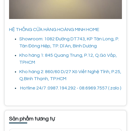
HỆ THỐNG CỬA HÀNG HOÀNG MINH HOME
Showroom: 1082 Đường DT743, KP Tân Long, P.
Tân Đông Hiệp, TP. Dĩ An, Bình Dương
Kho hàng 1: 845 Quang Trung, P.12, Q.Gò Vấp,
TPHCM
Kho hàng 2: 860/60 D/27 Xô Viết Nghệ Tĩnh, P.25,
Q.Bình Thạnh, TP.HCM
Hotline 24/7 :0987.194.292 - 08.6969.7557 ( zalo )
Sản phẩm tương tự