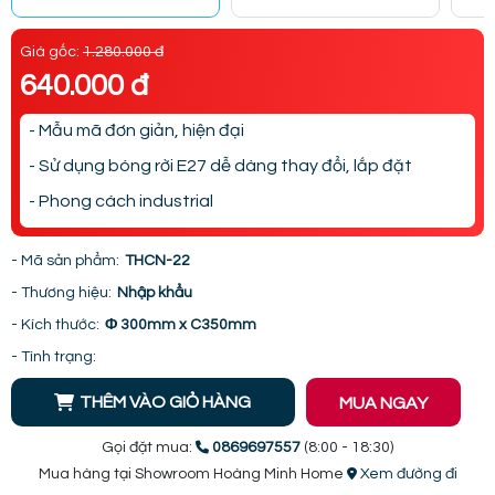
Giá gốc:
1.280.000 đ
640.000 đ
- Mẫu mã đơn giản, hiện đại
- Sử dụng bóng rời E27 dễ dàng thay đổi, lắp đặt
- Phong cách industrial
- Mã sản phẩm:
THCN-22
- Thương hiệu:
Nhập khẩu
- Kích thước:
Φ 300mm x C350mm
- Tình trạng:
THÊM VÀO GIỎ HÀNG
MUA NGAY
Gọi đặt mua:
0869697557
(8:00 - 18:30)
Mua hàng tại Showroom Hoàng Minh Home
Xem đường đi