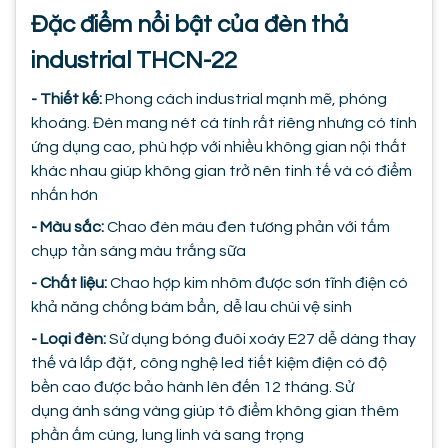
Đặc điểm nổi bật của đèn thả
industrial THCN-22
- Thiết kế:
Phong cách industrial mạnh mẽ, phóng
khoáng. Đèn mang nét cá tính rất riêng nhưng có tính
ứng dụng cao, phù hợp với nhiều không gian nội thất
khác nhau giúp không gian trở nên tinh tế và có điểm
nhấn hơn
- Màu sắc:
Chao đèn màu đen tương phản với tấm
chụp tản sáng màu trắng sữa
- Chất liệu:
Chao hợp kim nhôm được sơn tĩnh điện có
khả năng chống bám bẩn, dễ lau chùi vệ sinh
- Loại đèn:
Sử dụng bóng đuôi xoáy E27 dễ dàng thay
thế và lắp đặt, công nghệ led tiết kiệm điện có độ
bền cao được bảo hành lên đến 12 tháng. Sử
dụng ánh sáng vàng giúp tô điểm không gian thêm
phần ấm cúng, lung linh và sang trọng