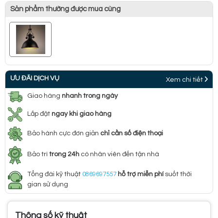
Sản phẩm thường được mua cùng
ƯU ĐÃI DỊCH VỤ
Xem chi tiết
Giao hàng
nhanh trong ngày
Lắp đặt
ngay khi giao hàng
Bảo hành cực đơn giản
chỉ cần số điện thoại
Bảo trì
trong 24h
có nhân viên đến tận nhà
Tổng đài kỹ thuật
0869697557
hỗ trợ miễn phí
suốt thời
gian sử dụng
Thông số kỹ thuật