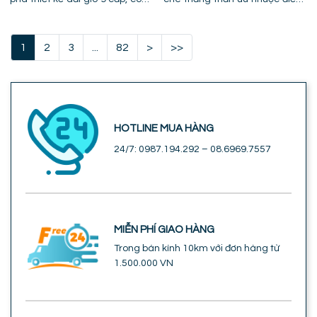
nghệ cánh PPG và chỉ ra lỗi lắp
lỗi trần giật cấp khiến quạt mất
đặt khiến quạt bị giảm hiệu
gió và hình ảnh thực tế lắp đặt
năng.
tại công trình!
1
2
3
...
82
>
>>
HOTLINE MUA HÀNG
24/7: 0987.194.292 – 08.6969.7557
MIỄN PHÍ GIAO HÀNG
Trong bán kính 10km với đơn hàng từ
1.500.000 VN