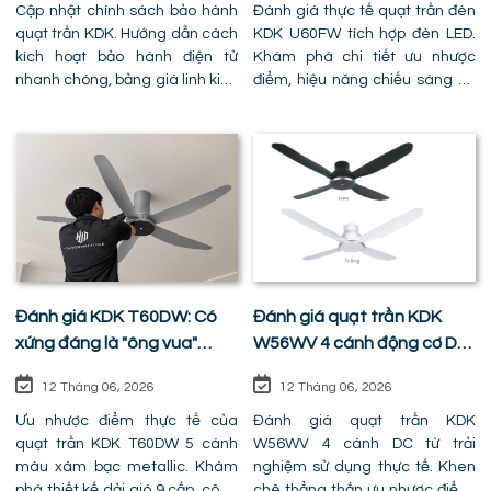
Cập nhật chính sách bảo hành
Đánh giá thực tế quạt trần đèn
quạt trần KDK. Hướng dẫn cách
KDK U60FW tích hợp đèn LED.
kích hoạt bảo hành điện tử
Khám phá chi tiết ưu nhược
nhanh chóng, bảng giá linh kiện
điểm, hiệu năng chiếu sáng và
chính hãng và dịch vụ sửa chữa
lưu ý chọn mã FWS ty ngắn giải
tại nhà khi hết hạn bảo hành
cứu căn hộ trần thấp
Đánh giá KDK T60DW: Có
Đánh giá quạt trần KDK
xứng đáng là "ông vua"
W56WV 4 cánh động cơ DC:
phòng khách ?
Sự cân bằng hoàn hảo giữa
12 Tháng 06, 2026
12 Tháng 06, 2026
giá tiền và công năng
Ưu nhược điểm thực tế của
Đánh giá quạt trần KDK
quạt trần KDK T60DW 5 cánh
W56WV 4 cánh DC từ trải
màu xám bạc metallic. Khám
nghiệm sử dụng thực tế. Khen
phá thiết kế dải gió 9 cấp, công
chê thẳng thắn ưu nhược điểm,