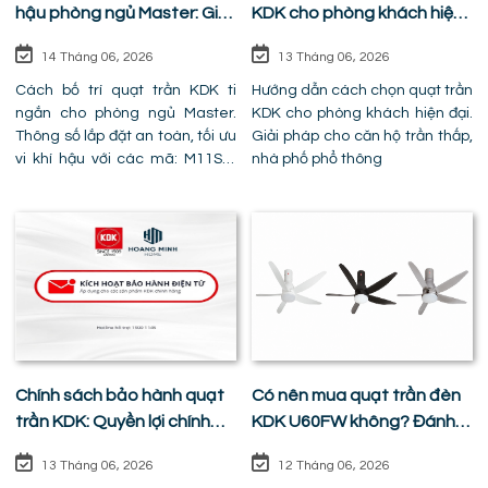
hậu phòng ngủ Master: Giải
KDK cho phòng khách hiện
pháp quạt trần KDK ti ngắn
đại
14 Tháng 06, 2026
13 Tháng 06, 2026
chuẩn nhân trắc học
Cách bố trí quạt trần KDK ti
Hướng dẫn cách chọn quạt trần
ngắn cho phòng ngủ Master.
KDK cho phòng khách hiện đại.
Thông số lắp đặt an toàn, tối ưu
Giải pháp cho căn hộ trần thấp,
vi khí hậu với các mã: M11SU,
nhà phố phổ thông
W56WV, T60AW, U60FWS.
Chính sách bảo hành quạt
Có nên mua quạt trần đèn
trần KDK: Quyền lợi chính
KDK U60FW không? Đánh
hãng và cẩm nang sửa
giá chi tiết ưu nhược điểm
13 Tháng 06, 2026
12 Tháng 06, 2026
chữa từ A-Z
thực tế