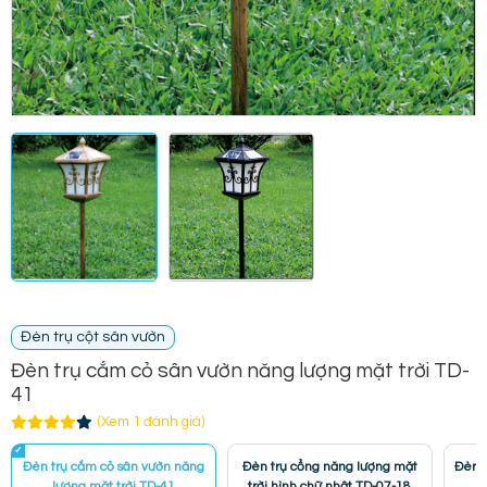
Đèn trụ cột sân vườn
Đèn trụ cắm cỏ sân vườn năng lượng mặt trời TD-
41
(Xem 1 đánh giá)
Đèn trụ cắm cỏ sân vườn năng
Đèn trụ cổng năng lượng mặt
Đèn t
lượng mặt trời TD-41
trời hình chữ nhật TD-07-18