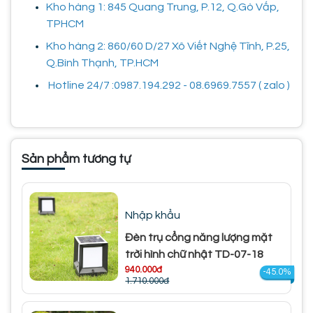
Kho hàng 1: 845 Quang Trung, P.12, Q.Gò Vấp,
TPHCM
Kho hàng 2: 860/60 D/27 Xô Viết Nghệ Tĩnh, P.25,
Q.Bình Thạnh, TP.HCM
Hotline 24/7 :0987.194.292 - 08.6969.7557 ( zalo )
Sản phẩm tương tự
Nhập khẩu
Đèn trụ cổng năng lượng mặt
trời hình chữ nhật TD-07-18
940.000đ
-45.0%
1.710.000đ