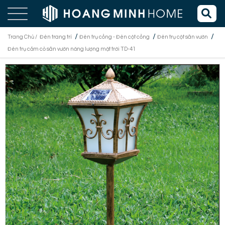
/
/
/
Trang Chủ /
Đèn trang trí
Đèn trụ cổng - Đèn cột cổng
Đèn trụ cột sân vườn
Đèn trụ cắm cỏ sân vườn năng lượng mặt trời TD-41