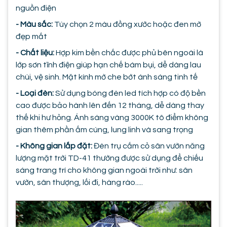
nguồn điện
- Màu sắc:
Tùy chọn 2 màu đồng xước hoặc đen mờ
đẹp mắt
- Chất liệu:
Hợp kim bền chắc được phủ bên ngoài là
lớp sơn tĩnh điện giúp hạn chế bám bụi, dễ dàng lau
chùi, vệ sinh. Mặt kính mờ che bớt ánh sáng tinh tế
- Loại đèn:
Sử dụng bóng đèn led tích hợp có độ bền
cao được bảo hành lên đến 12 tháng, dễ dàng thay
thế khi hư hỏng. Ánh sáng vàng 3000K tô điểm không
gian thêm phần ấm cúng, lung linh và sang trọng
- Không gian lắp đặt:
Đèn trụ cắm cỏ sân vườn năng
lượng mặt trời TD-41 thường được sử dụng để chiếu
sáng trang trí cho không gian ngoài trời như: sân
vườn, sân thượng, lối đi, hàng rào.....