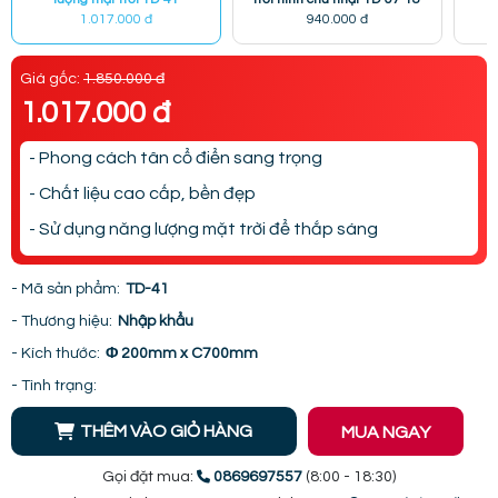
1.017.000 đ
940.000 đ
Giá gốc:
1.850.000 đ
1.017.000 đ
- Phong cách tân cổ điển sang trọng
- Chất liệu cao cấp, bền đẹp
- Sử dụng năng lượng mặt trời để thắp sáng
- Mã sản phẩm:
TD-41
- Thương hiệu:
Nhập khẩu
- Kích thước:
Φ 200mm x C700mm
- Tình trạng:
THÊM VÀO GIỎ HÀNG
MUA NGAY
Gọi đặt mua:
0869697557
(8:00 - 18:30)