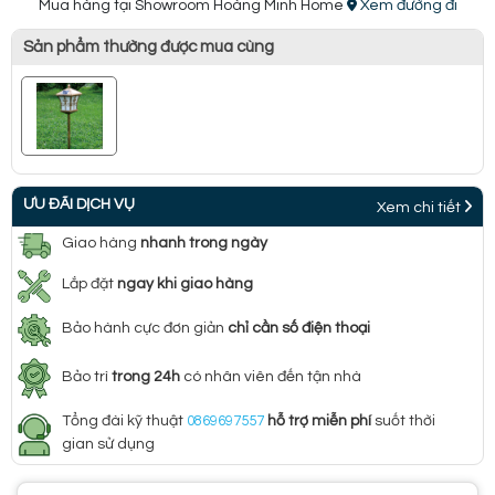
Mua hàng tại Showroom Hoàng Minh Home
Xem đường đi
Sản phẩm thường được mua cùng
ƯU ĐÃI DỊCH VỤ
Xem chi tiết
Giao hàng
nhanh trong ngày
Lắp đặt
ngay khi giao hàng
Bảo hành cực đơn giản
chỉ cần số điện thoại
Bảo trì
trong 24h
có nhân viên đến tận nhà
Tổng đài kỹ thuật
0869697557
hỗ trợ miễn phí
suốt thời
gian sử dụng