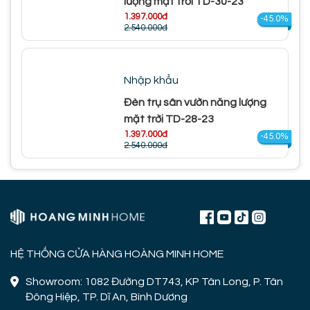
lượng mặt trời TD-30-23
1.397.000đ
-45.0%
2.540.000đ
Nhập khẩu
Đèn trụ sân vườn năng lượng
mặt trời TD-28-23
1.397.000đ
-45.0%
2.540.000đ
HỆ THỐNG CỬA HÀNG HOÀNG MINH HOME
Showroom: 1082 Đường DT743, KP Tân Long, P. Tân
Đông Hiệp, TP. Dĩ An, Bình Dương