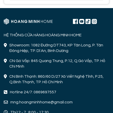
HỆ THỐNG CỬA HÀNG HOÀNG MINH HOME
Showroom: 1082 Đường DT743, KP Tân Long, P. Tân
Đông Hiệp, TP. Dĩ An, Bình Dương
CN Gò Vấp: 845 Quang Trung, P.12, Q.Gò Vấp, TP. Hồ
Chí Minh
CN Bình Thạnh: 860/60 D/27 Xô Viết Nghệ Tĩnh, P.25,
Q.Bình Thạnh, TP. Hồ Chí Minh
Hotline 24/7: 0869697557
mng.hoangminhhome@gmail.com
Thứ 2 - 7 : 8:00 - 17:30