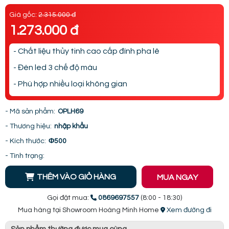
Giá gốc:
2.315.000 đ
1.273.000 đ
- Chất liệu thủy tinh cao cấp đính pha lê
- Đèn led 3 chế độ màu
- Phù hợp nhiều loại không gian
- Mã sản phẩm:
OPLH69
- Thương hiệu:
nhập khẩu
- Kích thước:
Φ500
- Tình trạng:
THÊM VÀO GIỎ HÀNG
MUA NGAY
Gọi đặt mua:
0869697557
(8:00 - 18:30)
Mua hàng tại Showroom Hoàng Minh Home
Xem đường đi