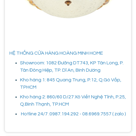
HỆ THỐNG CỬA HÀNG HOÀNG MINH HOME
Showroom: 1082 Đường DT743, KP Tân Long, P.
Tân Đông Hiệp, TP. Dĩ An, Bình Dương
Kho hàng 1: 845 Quang Trung, P.12, Q.Gò Vấp,
TPHCM
Kho hàng 2: 860/60 D/27 Xô Viết Nghệ Tĩnh, P.25,
Q.Bình Thạnh, TP.HCM
Hotline 24/7 :0987.194.292 - 08.6969.7557 ( zalo )