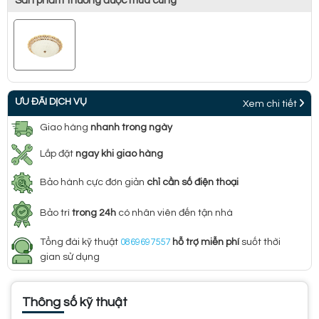
Sản phẩm thường được mua cùng
ƯU ĐÃI DỊCH VỤ
Xem chi tiết
Giao hàng
nhanh trong ngày
Lắp đặt
ngay khi giao hàng
Bảo hành cực đơn giản
chỉ cần số điện thoại
Bảo trì
trong 24h
có nhân viên đến tận nhà
Tổng đài kỹ thuật
0869697557
hỗ trợ miễn phí
suốt thời
gian sử dụng
Thông số kỹ thuật