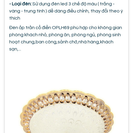
- Loại đèn:
Sử dụng đèn led 3 chế độ màu ( trắng -
vàng - trung tính ) dễ dàng điều chỉnh, thay đổi theo ý
thích
Đèn ốp trần cổ điển OPLH69 phù hợp cho không gian
phòng khách nhỏ, phòng ăn, phòng ngủ, phòng sinh
hoạt chung,ban công,sảnh chờ,nhà hàng,khách
sạn,...