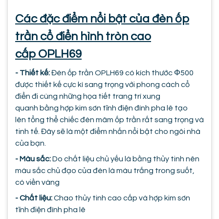
Các đặc điểm nổi bật của đèn ốp
trần cổ điển hình tròn cao
cấp OPLH69
- Thiết kế:
Đèn ốp trần OPLH69 có kích thước Φ500
được thiết kế cực kì sang trọng với phong cách cổ
điển đi cùng những họa tiết trang trí xung
quanh bằng hợp kim sơn tĩnh điện đính pha lê tạo
lên tổng thể chiếc đèn mâm ốp trần rất sang trọng và
tinh tế. Đây sẽ là một điểm nhấn nổi bật cho ngôi nhà
của bạn.
- Màu sắc:
Do chất liệu chủ yếu là bằng thủy tinh nên
màu sắc chủ đạo của đèn là màu trắng trong suốt,
có viền vàng
- Chất liệu:
Chao thủy tinh cao cấp và hợp kim sơn
tĩnh điện đính pha lê