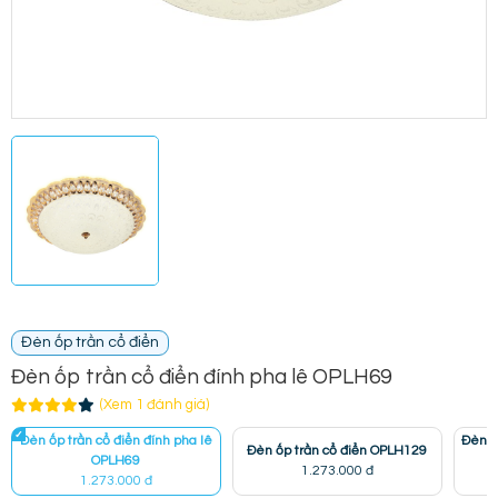
Đèn ốp trần cổ điển
Đèn ốp trần cổ điển đính pha lê OPLH69
(Xem 1 đánh giá)
Đèn ốp trần cổ điển đính pha lê
Đèn ố
Đèn ốp trần cổ điển OPLH129
OPLH69
1.273.000 đ
1.273.000 đ