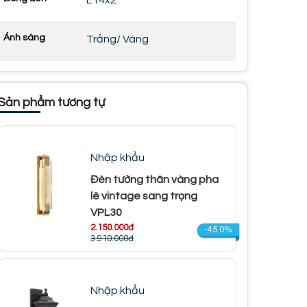
E14x2
Ánh sáng
Trắng/ Vàng
Sản phẩm tương tự
Nhập khẩu
Đèn tường thân vàng pha
lê vintage sang trọng
VPL30
2.150.000đ
-45.0%
3.910.000đ
Nhập khẩu