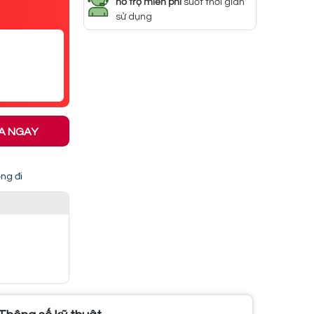
hỗ trợ miễn phí
suốt thời gian
sử dụng
A NGAY
ng đi