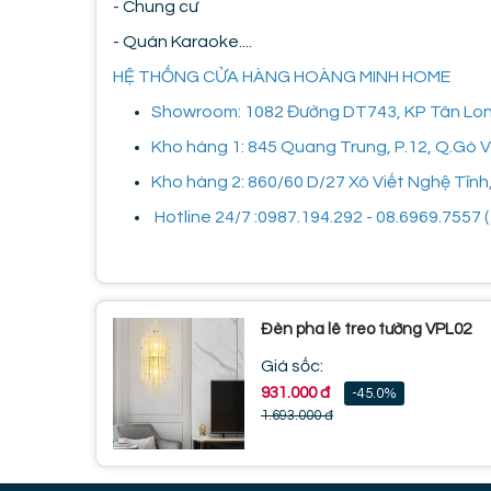
- Chung cư
- Quán Karaoke....
HỆ THỐNG CỬA HÀNG HOÀNG MINH HOME
Showroom: 1082 Đường DT743, KP Tân Long,
Kho hàng 1: 845 Quang Trung, P.12, Q.Gò
Kho hàng 2: 860/60 D/27 Xô Viết Nghệ Tĩnh
Hotline 24/7 :0987.194.292 - 08.6969.7557 ( 
Đèn pha lê treo tường VPL02
Giá sốc:
931.000 đ
-45.0%
1.693.000 đ