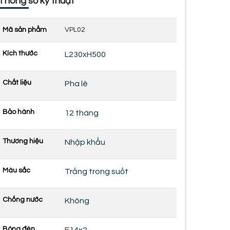
Thông số kỹ thuật
Mã sản phẩm
VPL02
Kích thước
L230xH500
Chất liệu
Pha lê
Bảo hành
12 tháng
Thương hiệu
Nhập khẩu
Màu sắc
Trắng trong suốt
Chống nước
Không
Bóng đèn