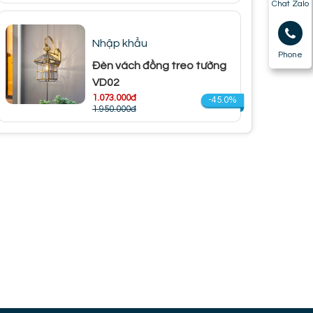
Chat Zalo
Nhập khẩu
Phone
Đèn vách đồng treo tường
VD02
1.073.000đ
-45.0%
1.950.000đ