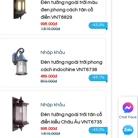
Đèn tường ngoài trời màu
đen phong cách tân cổ
điển VNT6829
998.000đ
-45.0%
1.815.000đ
Nhập khẩu
Đèn tường ngoài trời phong
cách indochine VNT6738
489.000đ
-45.1%
890.000đ
Nhập khẩu
Đèn tường ngoài trời tân cổ
Chat Face
điển kiểu Châu Âu VNT6735
998.000đ
-45.0%
1.815.000đ