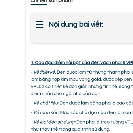
Chi tiết sản phẩm
Nội dung bài viết:
1. Các đặc điểm nổi bật của đèn vách pha lê V
- Về thiết kế:
Đèn được làm từ những thanh pha l
làm bằng hợp kim màu vàng gold, được xếp xen k
VPL02 có thiết kế đơn giản nhưng tinh tế, sang t
điểm nhấn cho ngôi nhà của bạn.
- Về chất liệu:
Đèn được làm bằng pha lê cao cấp 
- Về màu sắc:
Màu sắc chủ đạo của đèn là màu t
- Về loại đèn sử dụng:
Đèn pha lê treo tường VPL
như thay thế trong quá trình sử dụng.