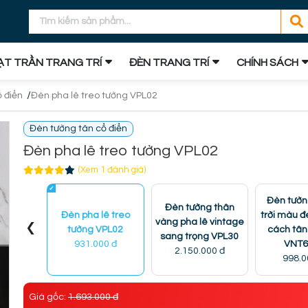
T TRẦN TRANG TRÍ
ĐÈN TRANG TRÍ
CHÍNH SÁCH
/
 điển
Đèn pha lê treo tường VPL02
Đèn tường tân cổ điển
Đèn pha lê treo tường VPL02
(Xem 1 đánh giá)
Đèn tườn
Đèn tường thân
Đèn pha lê treo
trời màu 
‹
vàng pha lê vintage
tường VPL02
cách tân
sang trọng VPL30
931.000 đ
VNT6
2.150.000 đ
998.0
Giá gốc:
1.693.000 đ