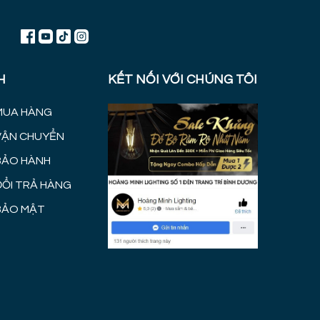
H
KẾT NỐI VỚI CHÚNG TÔI
MUA HÀNG
VẬN CHUYỂN
BẢO HÀNH
ĐỔI TRẢ HÀNG
BẢO MẬT