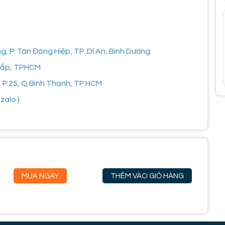
 P. Tân Đông Hiệp, TP. Dĩ An, Bình Dương
 Vấp, TPHCM
, P.25, Q.Bình Thạnh, TP.HCM
zalo )
MUA NGAY
THÊM VÀO GIỎ HÀNG