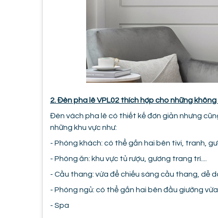
2. Đèn pha lê VPL02 thích hợp cho những không
Đèn vách pha lê có thiết kế đơn giản nhưng cũng 
những khu vực như:
- Phòng khách: có thể gắn hai bên tivi, tranh, g
- Phòng ăn: khu vực tủ rượu, gương trang trí....
- Cầu thang: vừa để chiếu sáng cầu thang, dễ dà
- Phòng ngủ: có thể gắn hai bên đầu giường vừa l
- Spa