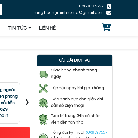
0869697557
mng.hoangminhhome@gmail.com
TIN TỨC
LIÊN HỆ
ƯU ĐÃI DỊCH VỤ
Giao hàng
nhanh trong
ngày
Lắp đặt
ngay khi giao hàng
g ngoài
Đèn tường ngoài
Đèn tường ngoài
đen phong
Đèn vách
›
Bảo hành cực đơn giản
chỉ
trời phong cách
trời tân cổ điển kiểu
 cổ điển
tườn
cần số điện thoại
indochine VNT6738
Châu Âu VNT6735
829
1.073
489.000 đ
998.000 đ
00 đ
Bảo trì
trong 24h
có nhân
viên đến tận nhà
Tổng đài kỹ thuật
0869697557