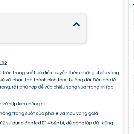
PL02
ê tròn trong suốt có điểm xuyến thêm những chiếc vòng
ẽ với nhau tạo thành hình thoi thuông dài. Đèn pha lê
rọng, rất phù hợp để vừa chiếu sáng vừa trang trí tạo
và hợp kim chống gỉ.
rắng trong suốt của pha lê và màu vàng gold
02 sử dụng đèn led E14 bền bỉ, dễ dàng lắp đặt cũng