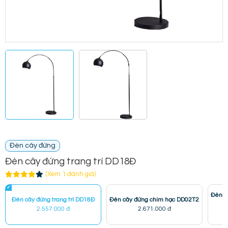
Đèn cây đứng
Đèn cây đứng trang trí DD18Đ
(Xem 1 đánh giá)
Đèn c
Đèn cây đứng trang trí DD18Đ
Đèn cây đứng chim hạc DD02T2
2.557.000 đ
2.671.000 đ