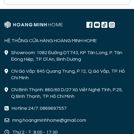
HỆ THỐNG CỬA HÀNG HOÀNG MINH HOME
Showroom: 1082 Đường DT743, KP Tân Long, P. Tân
Đông Hiệp, TP. Dĩ An, Bình Dương
CN Gò Vấp: 845 Quang Trung, P.12, Q.Gò Vấp, TP. Hồ
Chí Minh
CN Bình Thạnh: 860/60 D/27 Xô Viết Nghệ Tĩnh, P.25,
Q.Bình Thạnh, TP. Hồ Chí Minh
Hotline 24/7: 0869697557
mng.hoangminhhome@gmail.com
Thứ 2 - 7 : 8:00 - 17:30