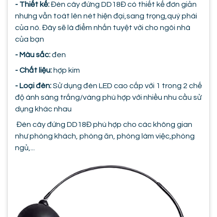
- Thiết kế:
Đèn cây đứng DD18Đ có thiết kế đơn giản
nhưng vẫn toát lên nét hiện đại,sang trọng,quý phái
của nó. Đây sẽ là điểm nhấn tuyệt vời cho ngôi nhà
của bạn
- Màu sắc:
đen
- Chất liệu:
hợp kim
- Loại đèn:
Sử dụng đèn LED cao cấp với 1 trong 2 chế
độ ánh sáng trắng/vàng phù hợp với nhiều nhu cầu sử
dụng khác nhau
Đèn cây đứng DD18Đ phù hợp cho các không gian
như phòng khách, phòng ăn, phòng làm việc,phòng
ngủ,...