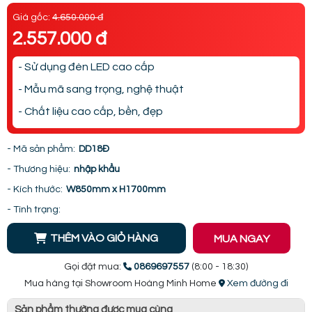
Giá gốc:
4.650.000 đ
2.557.000 đ
- Sử dụng đèn LED cao cấp
- Mẫu mã sang trọng, nghệ thuật
- Chất liệu cao cấp, bền, đẹp
- Mã sản phẩm:
DD18Đ
- Thương hiệu:
nhập khẩu
- Kích thước:
W850mm x H1700mm
- Tình trạng:
THÊM VÀO GIỎ HÀNG
MUA NGAY
Gọi đặt mua:
0869697557
(8:00 - 18:30)
Mua hàng tại Showroom Hoàng Minh Home
Xem đường đi
Sản phẩm thường được mua cùng