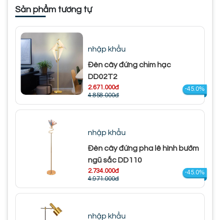
Sản phẩm tương tự
nhập khẩu
Đèn cây đứng chim hạc
DD02T2
2.671.000đ
-45.0%
4.858.000đ
nhập khẩu
Đèn cây đứng pha lê hình bướm
ngũ sắc DD110
2.734.000đ
-45.0%
4.971.000đ
nhập khẩu