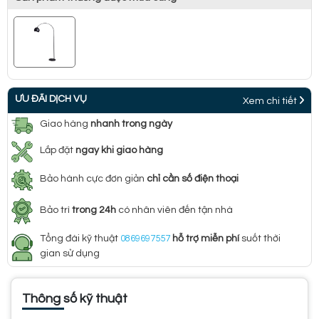
ƯU ĐÃI DỊCH VỤ
Xem chi tiết
Giao hàng
nhanh trong ngày
Lắp đặt
ngay khi giao hàng
Bảo hành cực đơn giản
chỉ cần số điện thoại
Bảo trì
trong 24h
có nhân viên đến tận nhà
Tổng đài kỹ thuật
0869697557
hỗ trợ miễn phí
suốt thời
gian sử dụng
Thông số kỹ thuật