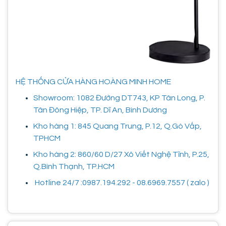
HỆ THỐNG CỬA HÀNG HOÀNG MINH HOME
Showroom: 1082 Đường DT743, KP Tân Long, P.
Tân Đông Hiệp, TP. Dĩ An, Bình Dương
Kho hàng 1: 845 Quang Trung, P.12, Q.Gò Vấp,
TPHCM
Kho hàng 2: 860/60 D/27 Xô Viết Nghệ Tĩnh, P.25,
Q.Bình Thạnh, TP.HCM
Hotline 24/7 :0987.194.292 - 08.6969.7557 ( zalo )