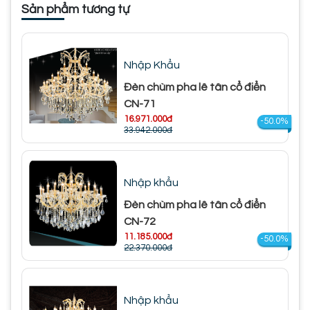
Sản phẩm tương tự
Nhập Khẩu
Đèn chùm pha lê tân cổ điển
CN-71
16.971.000đ
-50.0%
33.942.000đ
Nhập khẩu
Đèn chùm pha lê tân cổ điển
CN-72
11.185.000đ
-50.0%
22.370.000đ
Nhập khẩu