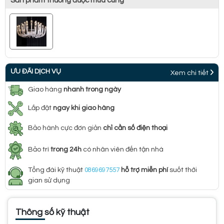
Sản phẩm thường được mua cùng
ƯU ĐÃI DỊCH VỤ
Xem chi tiết
Giao hàng
nhanh trong ngày
Lắp đặt
ngay khi giao hàng
Bảo hành cực đơn giản
chỉ cần số điện thoại
Bảo trì
trong 24h
có nhân viên đến tận nhà
Tổng đài kỹ thuật
0869697557
hỗ trợ miễn phí
suốt thời
gian sử dụng
Thông số kỹ thuật