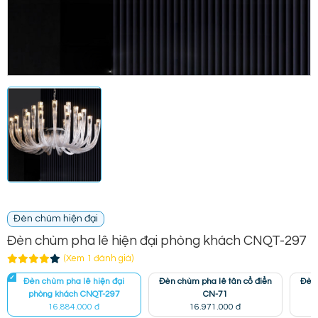
Đèn chùm hiện đại
Đèn chùm pha lê hiện đại phòng khách CNQT-297
(Xem 1 đánh giá)
Đèn chùm pha lê hiện đại
Đèn chùm pha lê tân cổ điển
Đèn 
phòng khách CNQT-297
CN-71
16.884.000 đ
16.971.000 đ