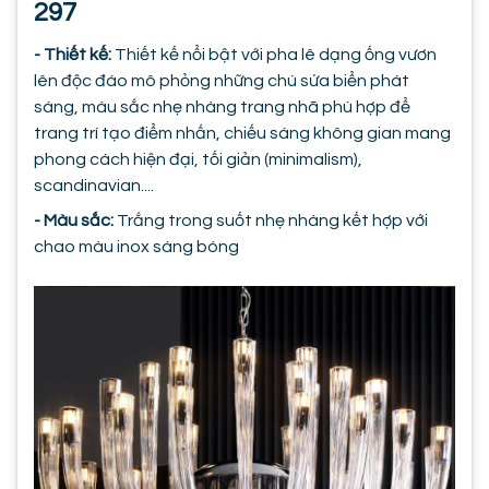
297
- Thiết kế:
Thiết kế nổi bật với pha lê dạng ống vươn
lên độc đáo mô phỏng những chú sứa biển phát
sáng, màu sắc nhẹ nhàng trang nhã phù hợp để
trang trí tạo điểm nhấn, chiếu sáng không gian mang
phong cách hiện đại, tối giản (minimalism),
scandinavian....
- Màu sắc:
Trắng trong suốt nhẹ nhàng kết hợp với
chao màu inox sáng bóng