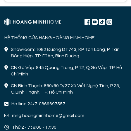
HỆ THỐNG CỬA HÀNG HOÀNG MINH HOME
Showroom: 1082 Đường DT743, KP Tân Long, P. Tân
Đông Hiệp, TP. Dĩ An, Bình Dương
CN Gò Vấp: 845 Quang Trung, P.12, Q.Gò Vấp, TP. Hồ
Chí Minh
CN Bình Thạnh: 860/60 D/27 Xô Viết Nghệ Tĩnh, P.25,
Q.Bình Thạnh, TP. Hồ Chí Minh
Hotline 24/7: 0869697557
mng.hoangminhhome@gmail.com
Thứ 2 - 7 : 8:00 - 17:30