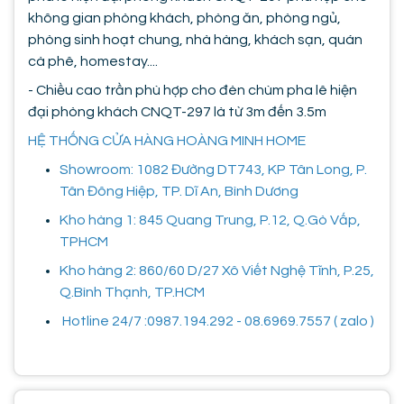
không gian phòng khách, phòng ăn, phòng ngủ,
phòng sinh hoạt chung, nhà hàng, khách sạn, quán
cà phê, homestay....
- Chiều cao trần phù hợp cho đèn chùm pha lê hiện
đại phòng khách CNQT-297 là từ 3m đến 3.5m
HỆ THỐNG CỬA HÀNG HOÀNG MINH HOME
Showroom: 1082 Đường DT743, KP Tân Long, P.
Tân Đông Hiệp, TP. Dĩ An, Bình Dương
Kho hàng 1: 845 Quang Trung, P.12, Q.Gò Vấp,
TPHCM
Kho hàng 2: 860/60 D/27 Xô Viết Nghệ Tĩnh, P.25,
Q.Bình Thạnh, TP.HCM
Hotline 24/7 :0987.194.292 - 08.6969.7557 ( zalo )