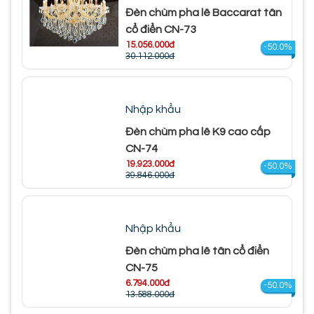
Đèn chùm pha lê Baccarat tân
cổ điển CN-73
15.056.000đ
-50.0%
30.112.000đ
Nhập khẩu
Đèn chùm pha lê K9 cao cấp
CN-74
19.923.000đ
-50.0%
39.846.000đ
Nhập khẩu
Đèn chùm pha lê tân cổ điển
CN-75
6.794.000đ
-50.0%
13.588.000đ