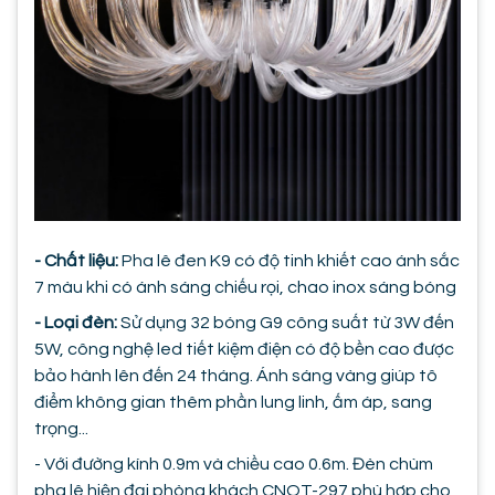
- Chất liệu:
Pha lê đen K9 có độ tinh khiết cao ánh sắc
7 màu khi có ánh sáng chiếu rọi, chao inox sáng bóng
- Loại đèn:
Sử dụng 32 bóng G9 công suất từ 3W đến
5W, công nghệ led tiết kiệm điện có độ bền cao được
bảo hành lên đến 24 tháng. Ánh sáng vàng giúp tô
điểm không gian thêm phần lung linh, ấm áp, sang
trọng...
- Với đường kính 0.9m và chiều cao 0.6m. Đèn chùm
pha lê hiện đại phòng khách CNQT-297 phù hợp cho