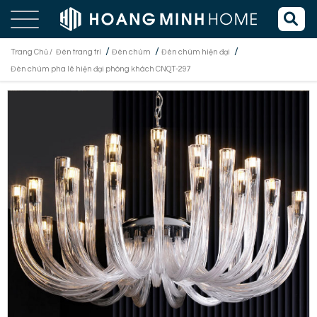
/
/
/
Trang Chủ /
Đèn trang trí
Đèn chùm
Đèn chùm hiện đại
Đèn chùm pha lê hiện đại phòng khách CNQT-297