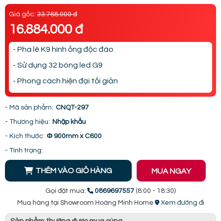
Giá gốc:
33.768.000 đ
16.884.000 đ
- Pha lê K9 hình ống độc đáo
- Sử dụng 32 bóng led G9
- Phong cách hiện đại tối giản
- Mã sản phẩm:
CNQT-297
- Thương hiệu:
Nhập khẩu
- Kích thước:
Φ 900mm x C600
- Tình trạng:
THÊM VÀO GIỎ HÀNG
MUA NGAY
Gọi đặt mua:
0869697557
(8:00 - 18:30)
Mua hàng tại Showroom Hoàng Minh Home
Xem đường đi