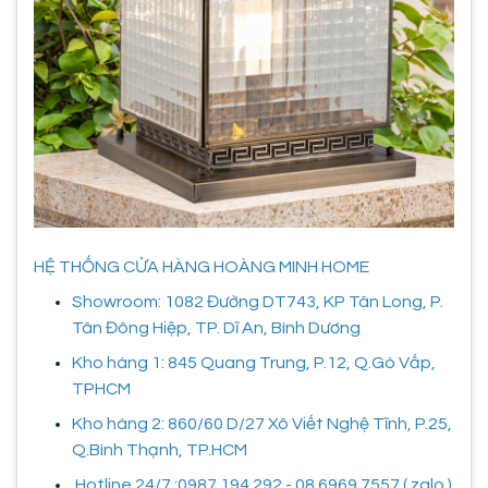
HỆ THỐNG CỬA HÀNG HOÀNG MINH HOME
Showroom: 1082 Đường DT743, KP Tân Long, P.
Tân Đông Hiệp, TP. Dĩ An, Bình Dương
Kho hàng 1: 845 Quang Trung, P.12, Q.Gò Vấp,
TPHCM
Kho hàng 2: 860/60 D/27 Xô Viết Nghệ Tĩnh, P.25,
Q.Bình Thạnh, TP.HCM
Hotline 24/7 :0987.194.292 - 08.6969.7557 ( zalo )