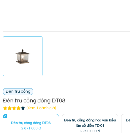
Đèn trụ cổng
Đèn trụ cổng đồng DT08
(Xem 1 đánh giá)
Đèn trụ cổng đồng hoa văn kiểu
Đèn 
Đèn trụ cổng đồng DT08
tân cổ điển TD-01
h
2.671.000 đ
2.590.000 đ