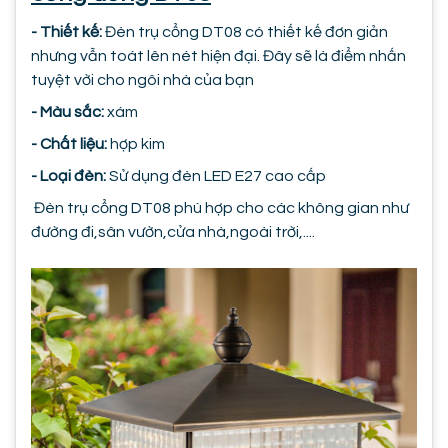
- Thiết kế:
Đèn trụ cổng DT08 có thiết kế đơn giản
nhưng vẫn toát lên nét hiện đại. Đây sẽ là điểm nhấn
tuyệt vời cho ngôi nhà của bạn
- Màu sắc:
xám
- Chất liệu:
hợp kim
- Loại đèn:
Sử dụng đèn LED E27 cao cấp
Đèn trụ cổng DT08 phù hợp cho các không gian như
đường đi,sân vườn,cửa nhà,ngoài trời,....