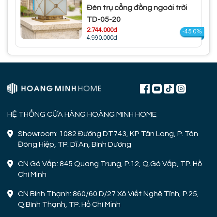
Đèn trụ cổng đồng ngoài trời
TD-05-20
2.744.000đ
-45.0%
4.990.000đ
HỆ THỐNG CỬA HÀNG HOÀNG MINH HOME
Showroom: 1082 Đường DT743, KP Tân Long, P. Tân
Đông Hiệp, TP. Dĩ An, Bình Dương
CN Gò Vấp: 845 Quang Trung, P.12, Q.Gò Vấp, TP. Hồ
Chí Minh
CN Bình Thạnh: 860/60 D/27 Xô Viết Nghệ Tĩnh, P.25,
Q.Bình Thạnh, TP. Hồ Chí Minh