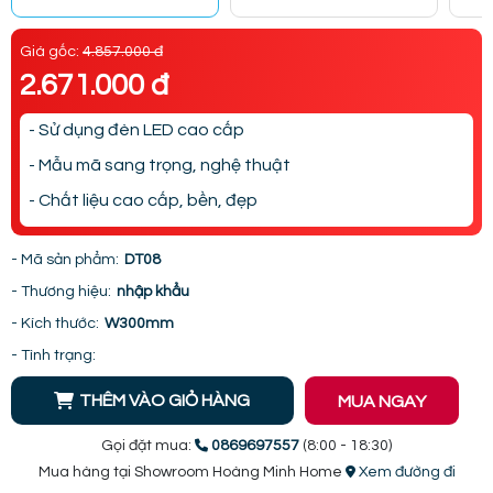
Giá gốc:
4.857.000 đ
2.671.000 đ
- Sử dụng đèn LED cao cấp
- Mẫu mã sang trọng, nghệ thuật
- Chất liệu cao cấp, bền, đẹp
- Mã sản phẩm:
DT08
- Thương hiệu:
nhập khẩu
- Kích thước:
W300mm
- Tình trạng:
THÊM VÀO GIỎ HÀNG
MUA NGAY
Gọi đặt mua:
0869697557
(8:00 - 18:30)
Mua hàng tại Showroom Hoàng Minh Home
Xem đường đi