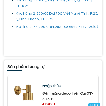
Kho hàng 1: 845 Quang Trung, P.12, Q.Gò Vấp,
TPHCM
Kho hàng 2: 860/60 D/27 Xô Viết Nghệ Tĩnh, P.25,
Q.Bình Thạnh, TP.HCM
Hotline 24/7 :0987.194.292 - 08.6969.7557 ( zalo )
Sản phẩm tương tự
Nhập khẩu
Đèn tường decor hiện đại GT-
507-19
480.000đ
-50.0%