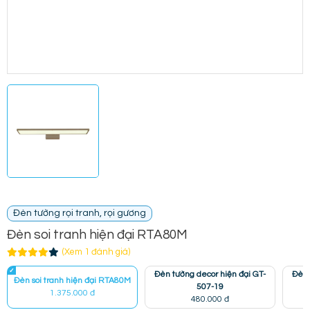
Đèn tường rọi tranh, rọi gương
Đèn soi tranh hiện đại RTA80M
(Xem 1 đánh giá)
Đèn tường decor hiện đại GT-
Đèn 
Đèn soi tranh hiện đại RTA80M
507-19
1.375.000 đ
480.000 đ