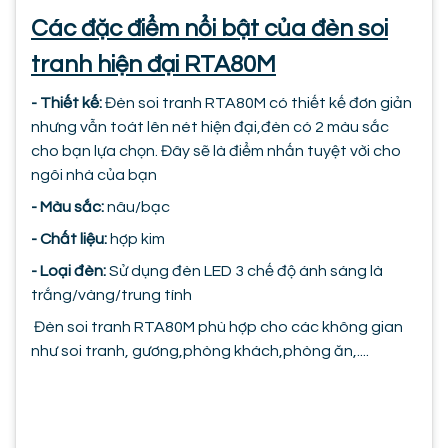
Các đặc điểm nổi bật của đèn soi
tranh hiện đại RTA80M
- Thiết kế:
Đèn soi tranh RTA80M có thiết kế đơn giản
nhưng vẫn toát lên nét hiện đại,đèn có 2 màu sắc
cho bạn lựa chọn. Đây sẽ là điểm nhấn tuyệt vời cho
ngôi nhà của bạn
- Màu sắc:
nâu/bạc
- Chất liệu:
hợp kim
- Loại đèn:
Sử dụng đèn LED 3 chế độ ánh sáng là
trắng/vàng/trung tính
Đèn soi tranh RTA80M phù hợp cho các không gian
như soi tranh, gương,phòng khách,phòng ăn,....