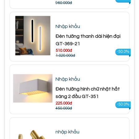
960.000đ
Nhập khẩu
Đèn tường thanh dài hiện đại
GT-369-21
510.000đ
-50.0%
1.020.000đ
Nhập khẩu
Đèn tường hình chữ nhật hắt
sáng 2 đầu GT-351
225.000đ
-50.0%
450.000đ
nhập khẩu