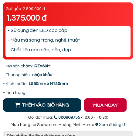
Giá gốc:
2.500.000 đ
1.375.000 đ
- Sử dụng đèn LED cao cấp
- Mẫu mã sang trọng, nghệ thuật
- Chất liệu cao cấp, bền, đẹp
- Mã sản phẩm:
RTA80M
- Thương hiệu:
nhập khẩu
- Kích thước:
L580mm x H150mm
- Tình trạng:
THÊM VÀO GIỎ HÀNG
MUA NGAY
Gọi đặt mua:
0869697557
(8:00 - 18:30)
Mua hàng tại Showroom Hoàng Minh Home
Xem đường đi