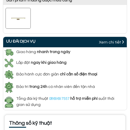
Sản phẩm thường được mua cùng
ƯU ĐÃI DỊCH VỤ
Xem chi tiết
Giao hàng
nhanh trong ngày
Lắp đặt
ngay khi giao hàng
Bảo hành cực đơn giản
chỉ cần số điện thoại
Bảo trì
trong 24h
có nhân viên đến tận nhà
Tổng đài kỹ thuật
0869697557
hỗ trợ miễn phí
suốt thời
gian sử dụng
Thông số kỹ thuật