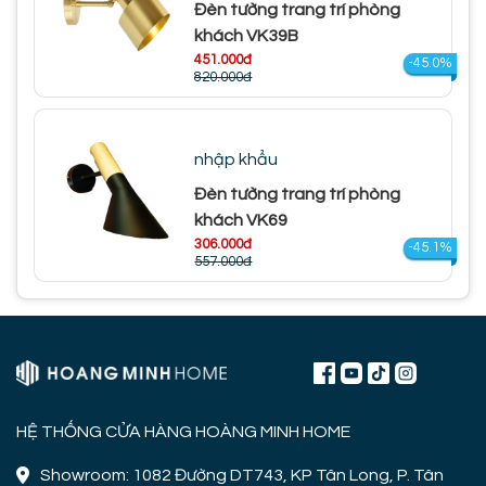
Đèn tường trang trí phòng
khách VK39B
451.000đ
-45.0%
820.000đ
nhập khẩu
Đèn tường trang trí phòng
khách VK69
306.000đ
-45.1%
557.000đ
HỆ THỐNG CỬA HÀNG HOÀNG MINH HOME
Showroom: 1082 Đường DT743, KP Tân Long, P. Tân