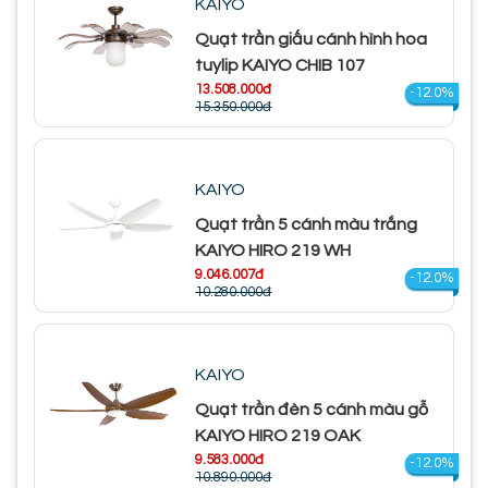
KAIYO
Quạt trần giấu cánh hình hoa
tuylip KAIYO CHIB 107
13.508.000đ
-12.0%
15.350.000đ
KAIYO
Quạt trần 5 cánh màu trắng
KAIYO HIRO 219 WH
9.046.007đ
-12.0%
10.280.000đ
KAIYO
Quạt trần đèn 5 cánh màu gỗ
KAIYO HIRO 219 OAK
9.583.000đ
-12.0%
10.890.000đ