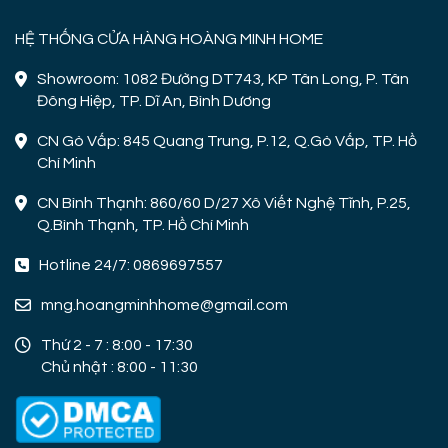
HỆ THỐNG CỬA HÀNG HOÀNG MINH HOME
Showroom: 1082 Đường DT743, KP Tân Long, P. Tân
Đông Hiệp, TP. Dĩ An, Bình Dương
CN Gò Vấp: 845 Quang Trung, P.12, Q.Gò Vấp, TP. Hồ
Chí Minh
CN Bình Thạnh: 860/60 D/27 Xô Viết Nghệ Tĩnh, P.25,
Q.Bình Thạnh, TP. Hồ Chí Minh
Hotline 24/7: 0869697557
mng.hoangminhhome@gmail.com
Thứ 2 - 7 : 8:00 - 17:30
Chủ nhật : 8:00 - 11:30