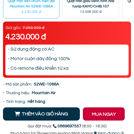
Quạt trần đèn chùm hiện đại
Quạt trần giấu cánh hình hoa
Quạ
Mountain Air 52WE-1086A
tuylip KAIYO CHIB 107
4.230.000 đ
13.508.000 đ
Giá gốc:
7.050.000 đ
4.230.000 đ
- Sử dụng động cơ AC
- Motor cuộn dây đồng 100%
- Có remote điều khiển từ xa
- Mã sản phẩm:
52WE-1086A
- Thương hiệu:
Mountain Air
- Tình trạng:
Hết hàng
THÊM VÀO GIỎ HÀNG
MUA NGAY
Gọi đặt mua:
0869697557
(8:00 - 18:30)
Mua hàng tại Showroom Hoàng Minh Home
Xem đường đi