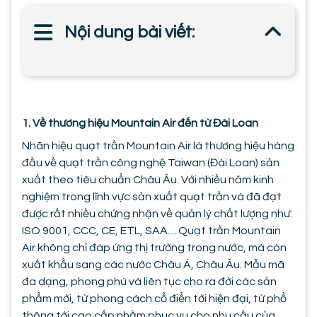
Nội dung bài viết:
1. Về thương hiệu Mountain Air đến từ Đài Loan
Nhãn hiệu quạt trần Mountain Air là thương hiệu hàng
đầu về quạt trần công nghệ Taiwan (Đài Loan) sản
xuất theo tiêu chuẩn Châu Âu. Với nhiều năm kinh
nghiệm trong lĩnh vực sản xuất quạt trần và đã đạt
được rất nhiều chứng nhận về quản lý chất lượng như:
ISO 9001, CCC, CE, ETL, SAA.... Quạt trần Mountain
Air không chỉ đáp ứng thị trường trong nước, mà còn
xuất khẩu sang các nước Châu Á, Châu Âu. Mẫu mã
đa dạng, phong phú và liên tục cho ra đời các sản
phẩm mới, từ phong cách cổ điển tới hiện đại, từ phổ
thông tới cao cấp nhằm phục vụ cho nhu cầu của