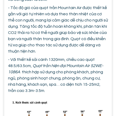
- Tốc độ gió của quạt trần Mountain Air được thiết kế
gần với gió tự nhiên và dựa theo thân nhiệt của cơ
thể con người, mang lại cảm giác dễ chịu cho người sử
dụng. Tăng tốc độ tuần hoàn không khí, phân tán khí
CO2 thải ra từ cơ thể người giúp bảo vệ sức khỏe của
bạn và người thân trong gia đình. Quạt có điều khiển
từ xa giúp cho thao tác sử dụng được dễ dàng và
thuận tiện hơn.
- Với thiết kế sải cánh 1320mm, chiều cao quạt
48.5/63.5cm,
Quạt trần hiện đại Mountain Air 52WE-
1086A
thích hợp sử dụng cho phòng khách, phòng
ngủ, phòng sinh hoạt chung, phòng ăn, chung cư,
nhà hàng, khách sạn, spa… có diện tích 15-25m2,
trần cao 3.3m-3.5m.