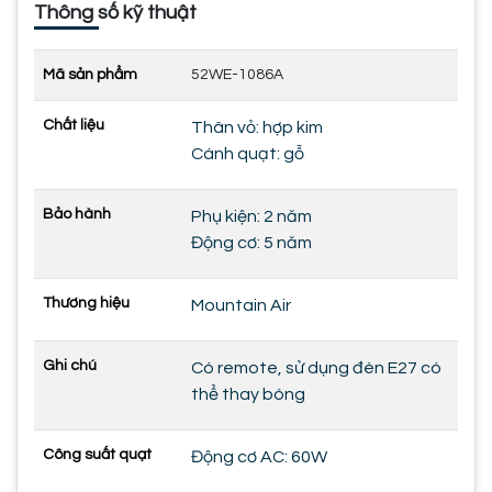
Thông số kỹ thuật
Mã sản phẩm
52WE-1086A
Chất liệu
Thân vỏ: hợp kim
Cánh quạt: gỗ
Bảo hành
Phụ kiện: 2 năm
Động cơ: 5 năm
Thương hiệu
Mountain Air
Ghi chú
Có remote, sử dụng đèn E27 có
thể thay bóng
Công suất quạt
Động cơ AC: 60W