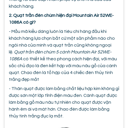
khách hàng.
2. Quạt trần đèn chùm hiện đại Mountain Air 52WE-
1086A có gì?
- Mẫu mã kiểu dáng luôn là tiêu chí hàng đầu khi
khách hàng lựa chọn bất cứ một sản phẩm nào cho
ngôi nhà của mình và quạt trần cũng không ngoại
lệ.
Quạt trần đèn chùm 5 cánh Mountain Air 52WE-
1086A
có thiết kế theo phong cách hiện đại, với màu
sắc chủ đạo là đen kết hợp với màu nâu gỗ của cánh
quạt. Chao đèn là tổ hợp của 4 chiếc đèn thủy tinh
trắng đẹp mắt
- Thân quạt được làm bằng chất liệu hợp kim không gỉ
được sơn một lớp tĩnh điện màu đen. Cánh quạt được
làm bằng gỗ màu nâu tự nhiên cho quạt được vận
hành êm ái và mát hơn. Chao đèn được làm bằng
thủy tinh trắng đục lạ mắt.