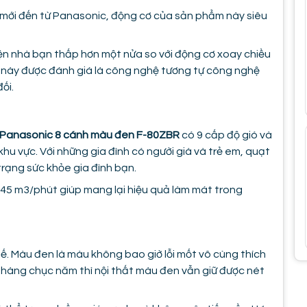
 mới đến từ Panasonic, động cơ của sản phẩm này siêu
ện nhà bạn thấp hơn một nửa so với động cơ xoay chiều
 này được đánh giá là công nghệ tương tự công nghệ
ối.
 Panasonic 8 cánh màu đen F-80ZBR
có 9 cấp độ gió và
khu vực. Với những gia đình có người già và trẻ em, quạt
 trạng sức khỏe gia đình bạn.
 345 m3/phút giúp mang lại hiệu quả làm mát trong
. Màu đen là màu không bao giờ lỗi mốt vô cùng thích
ua hàng chục năm thì nội thất màu đen vẫn giữ được nét