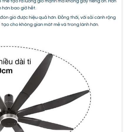
 thể tạo ra luồng gió mạnh mà không gây tiếng ồn. Hơn
 hơn bao giờ hết.
ón gió được hiệu quả hơn. Đồng thời, với sải cánh rộng
u tạo cho không gian mát mẻ và trong lành hơn.