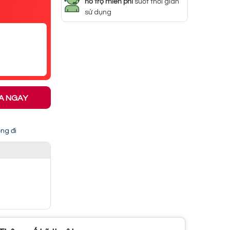
hỗ trợ miễn phí
suốt thời gian
sử dụng
A NGAY
ng đi