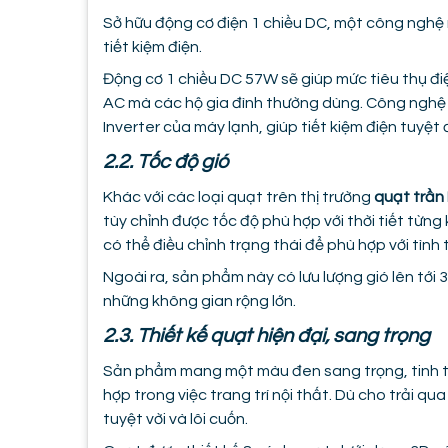
Sở hữu động cơ điện 1 chiều DC, một công nghệ
tiết kiệm điện.
Động cơ 1 chiều DC 57W sẽ giúp mức tiêu thụ đi
AC mà các hộ gia đình thường dùng. Công nghệ
Inverter của máy lạnh, giúp tiết kiệm điện tuyệt đ
2.2. Tốc độ gió
Khác với các loại quạt trên thị trường
quạt trần
tùy chỉnh được tốc độ phù hợp với thời tiết từng 
có thể điều chỉnh trạng thái để phù hợp với tình
Ngoài ra, sản phẩm này có lưu lượng gió lên tới
những không gian rộng lớn.
2.3. Thiết kế quạt hiện đại, sang trọng
Sản phẩm mang một màu đen sang trọng, tinh tế
hợp trong việc trang trí nội thất. Dù cho trải q
tuyệt vời và lôi cuốn.