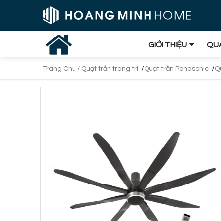
GIỚI THIỆU
QUẠ
/
/
Trang Chủ /
Quạt trần trang trí
Quạt trần Panasonic
Q