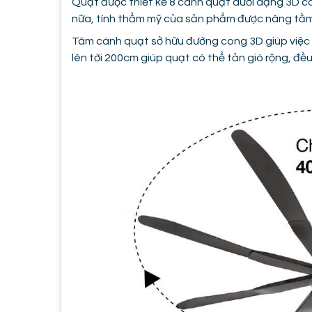
Quạt được thiết kế 8 cánh quạt dưới dạng 3D có
nữa, tính thẩm mỹ của sản phẩm được nâng tầm
Tâm cánh quạt sở hữu đường cong 3D giúp việc đ
lên tới 200cm giúp quạt có thể tản gió rộng, đề