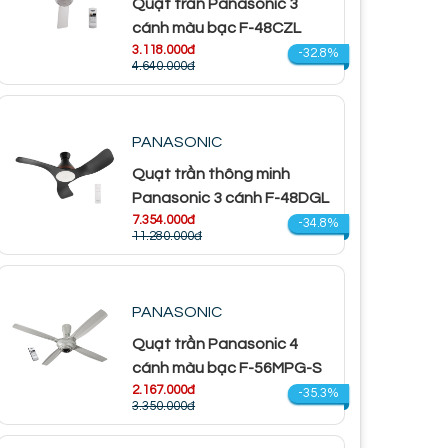
Quạt trần Panasonic 3
cánh màu bạc F-48CZL
3.118.000đ
-32.8%
4.640.000đ
PANASONIC
Quạt trần thông minh
Panasonic 3 cánh F-48DGL
7.354.000đ
-34.8%
11.280.000đ
PANASONIC
Quạt trần Panasonic 4
cánh màu bạc F-56MPG-S
2.167.000đ
-35.3%
3.350.000đ