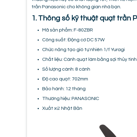
trần Panasonic cho không gian nhà bạn.
1. Thông số kỹ thuật quạt trầ
Mã sản phẩm: F-80ZBR
Công suất: Động cơ DC 57W
Chức năng tạo gió tự nhiên 1/f Yuragi
Chất liệu: Cánh quạt làm bằng sợi thủy t
Số lượng cánh: 8 cánh
Độ cao quạt: 702mm
Bảo hành: 12 tháng
Thương hiệu: PANASONIC
Xuất xứ: Nhật Bản