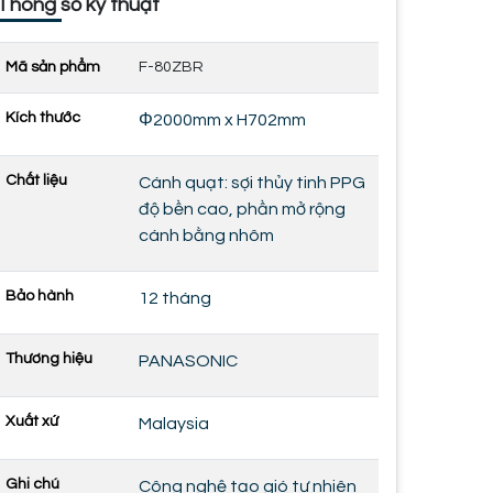
Thông số kỹ thuật
Mã sản phẩm
F-80ZBR
Kích thước
Φ2000mm x H702mm
Chất liệu
Cánh quạt: sợi thủy tinh PPG
độ bền cao, phần mở rộng
cánh bằng nhôm
Bảo hành
12 tháng
Thương hiệu
PANASONIC
Xuất xứ
Malaysia
Ghi chú
Công nghệ tạo gió tự nhiên