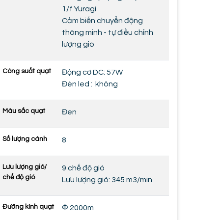
1/f Yuragi
Cảm biến chuyển động
thông minh - tự điều chỉnh
lượng gió
Công suất quạt
Động cơ DC: 57W
Đèn led : không
Màu sắc quạt
Đen
Số lượng cánh
8
Lưu lượng gió/
9 chế độ gió
chế độ gió
Lưu lượng gió: 345 m3/min
Đường kính quạt
Φ 2000m