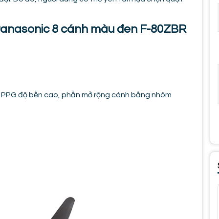
n Panasonic 8 cánh màu đen F-80ZBR
inh PPG độ bền cao, phần mở rộng cánh bằng nhôm