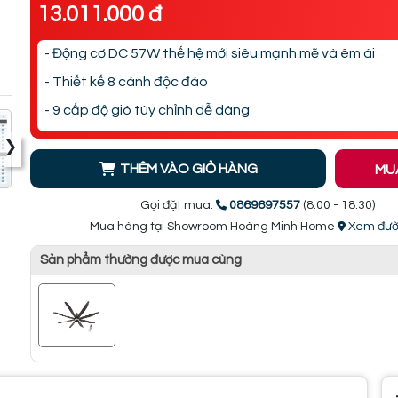
13.011.000 đ
- Động cơ DC 57W thế hệ mới siêu mạnh mẽ và êm ái
- Thiết kế 8 cánh độc đáo
- 9 cấp độ gió tùy chỉnh dễ dàng
›
THÊM VÀO GIỎ HÀNG
MU
Gọi đặt mua:
0869697557
(8:00 - 18:30)
Mua hàng tại Showroom Hoàng Minh Home
Xem đườ
Sản phẩm thường được mua cùng