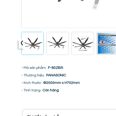
‹
- Mã sản phẩm:
F-80ZBR
- Thương hiệu:
PANASONIC
- Kích thước:
Φ2000mm x H702mm
- Tình trạng:
Còn hàng