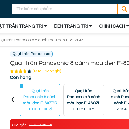
T TRẦN TRANG TRÍ
ĐÈN TRANG TRÍ
CHÍNH SÁCH
uạt trần Panasonic 8 cánh màu đen F-80ZBR
Quạt trần Panasonic
Quạt trần Panasonic 8 cánh màu đen F-
(Xem 1 đánh giá)
Còn hàng
Quạt trần
Quạt trần
Quạt trầ
‹
Panasonic 8 cánh
Panasonic 3 cánh
minh Pan
màu đen F-80ZBR
màu bạc F-48CZL
cánh F
13.011.000 đ
3.118.000 đ
7.354.
Giá gốc:
19.330.000 đ