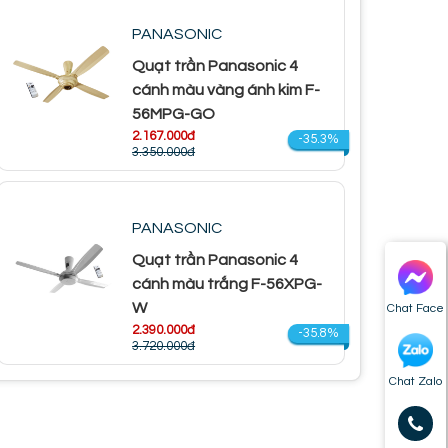
PANASONIC
Quạt trần Panasonic 4
cánh màu vàng ánh kim F-
56MPG-GO
2.167.000đ
-35.3%
3.350.000đ
PANASONIC
Quạt trần Panasonic 4
cánh màu trắng F-56XPG-
W
Chat Face
2.390.000đ
-35.8%
3.720.000đ
Chat Zalo