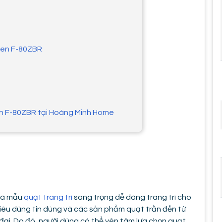
 đen F-80ZBR
en F-80ZBR tại Hoàng Minh Home
là mẫu
quạt trang trí
sang trọng dễ dàng trang trí cho
iêu dùng tin dùng và các sản phẩm quạt trần đến từ
n đại. Do đó, người dùng có thể yên tâm lựa chọn quạt