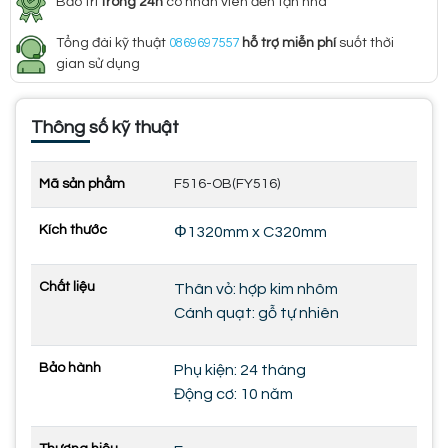
Bảo trì
trong 24h
có nhân viên đến tận nhà
Tổng đài kỹ thuật
0869697557
hỗ trợ miễn phí
suốt thời
gian sử dụng
Thông số kỹ thuật
Mã sản phẩm
F516-OB(FY516)
Kích thước
Φ1320mm x C320mm
Chất liệu
Thân vỏ: hợp kim nhôm
Cánh quạt: gỗ tự nhiên
Bảo hành
Phụ kiện: 24 tháng
Động cơ: 10 năm