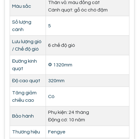
Thân vỏ: màu đồng cát
Màu sắc
Cánh quạt: gỗ óc chó đậm
Số lượng
5
cánh
Lưu lượng gió
6 chế độ gió
/ Chế độ gió
Đường kính
Φ 1320mm
quạt
Độ cao quạt
320mm
Tăng giảm
Có
chiều cao
Phụ kiện: 24 tháng
Bảo hành
Động cơ: 10 năm
Thương hiệu
Fengye