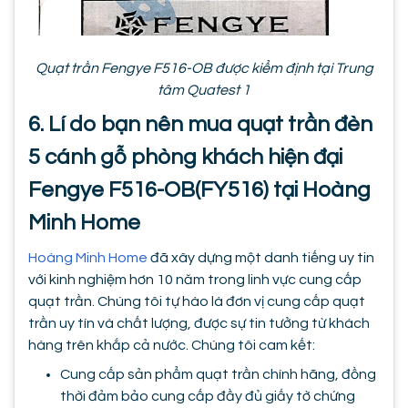
Quạt trần Fengye F516-OB được kiểm định tại Trung
tâm Quatest 1
6. Lí do bạn nên mua quạt trần đèn
5 cánh gỗ phòng khách hiện đại
Fengye F516-OB(FY516) tại Hoàng
Minh Home
Hoàng Minh Home
đã xây dựng một danh tiếng uy tin
với kinh nghiệm hơn 10 năm trong linh vực cung cấp
quạt trần. Chúng tôi tự hào là đơn vị cung cấp quạt
trần uy tín và chất lượng, được sự tin tưởng từ khách
hàng trên khắp cả nước. Chúng tôi cam kết:
Cung cấp sản phẩm quạt trần chính hãng, đồng
thời đảm bảo cung cấp đầy đủ giấy tờ chứng