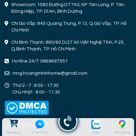
Showroom: 1082 Đường DT743, KP Tân Long, P. Tân
Đông Hiệp, TP. Dĩ An, Bình Dương
CN Gò Vấp: 845 Quang Trung, P.12, Q.Gò Vấp, TP. Hồ
Chí Minh
CN Bình Thạnh: 860/60 D/27 Xô Viết Nghệ Tĩnh, P.25,
Q.Bình Thạnh, TP. Hồ Chí Minh
Hotline 24/7: 0869697557
mng.hoangminhhome@gmail.com
Thứ 2 - 7 : 8:00 - 17:30
Chủ nhật : 8:00 - 11:30
DANH MỤC
Giỏ hàng
Chat Face
Zalo
Chỉ đường