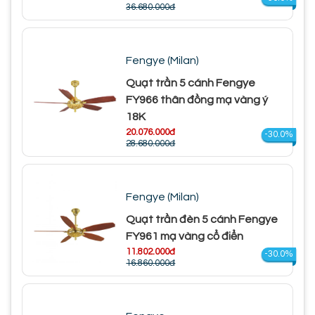
36.680.000đ
Fengye (Milan)
Quạt trần 5 cánh Fengye
FY966 thân đồng mạ vàng ý
18K
20.076.000đ
-30.0%
28.680.000đ
Fengye (Milan)
Quạt trần đèn 5 cánh Fengye
FY961 mạ vàng cổ điển
11.802.000đ
-30.0%
16.860.000đ