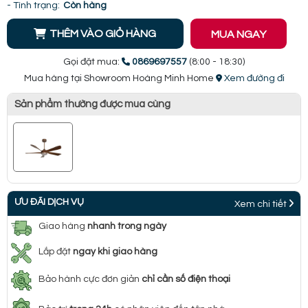
- Tình trạng:
Còn hàng
THÊM VÀO GIỎ HÀNG
MUA NGAY
Gọi đặt mua:
0869697557
(8:00 - 18:30)
Mua hàng tại Showroom Hoàng Minh Home
Xem đường đi
Sản phẩm thường được mua cùng
ƯU ĐÃI DỊCH VỤ
Xem chi tiết
Giao hàng
nhanh trong ngày
Lắp đặt
ngay khi giao hàng
Bảo hành cực đơn giản
chỉ cần số điện thoại