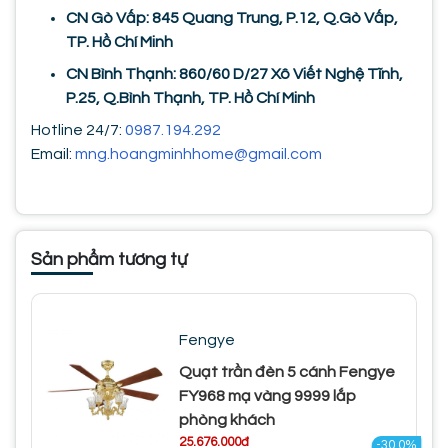
CN Gò Vấp: 845 Quang Trung, P.12, Q.Gò Vấp,
TP. Hồ Chí Minh
CN Bình Thạnh: 860/60 D/27 Xô Viết Nghệ Tĩnh,
P.25, Q.Bình Thạnh, TP. Hồ Chí Minh
Hotline 24/7:
0987.194.292
Email:
mng.hoangminhhome@gmail.com
Sản phẩm tương tự
Fengye
Quạt trần đèn 5 cánh Fengye
FY968 mạ vàng 9999 lắp
phòng khách
25.676.000đ
-30.0%