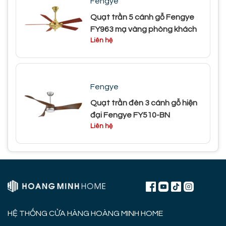
Fengye
Quạt trần 5 cánh gỗ Fengye
FY963 mạ vàng phòng khách
Liên hệ
Fengye
Quạt trần đèn 3 cánh gỗ hiện
đại Fengye FY510-BN
Liên hệ
HỆ THỐNG CỬA HÀNG HOÀNG MINH HOME