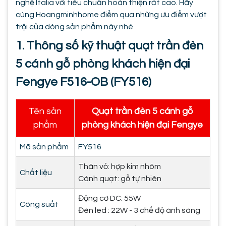
nghệ Italia với tiêu chuẩn hoàn thiện rất cao. Hãy
cùng Hoangminhhome điểm qua những ưu điểm vượt
trội của dòng sản phẩm này nhé
1. Thông số kỹ thuật quạt trần đèn
5 cánh gỗ phòng khách hiện đại
Fengye F516-OB (FY516)
Tên sản
Quạt trần đèn 5 cánh gỗ
phẩm
phòng khách hiện đại Fengye
Mã sản phẩm
FY516
Thân vỏ: hợp kim nhôm
Chất liệu
Cánh quạt: gỗ tự nhiên
Động cơ DC: 55W
Công suất
Đèn led : 22W - 3 chế độ ánh sáng