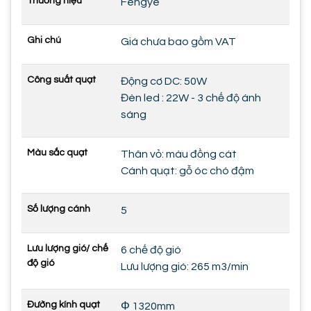
Thương hiệu
Fengye
Ghi chú
Giá chưa bao gồm VAT
Công suất quạt
Động cơ DC: 50W
Đèn led : 22W - 3 chế độ ánh
sáng
Màu sắc quạt
Thân vỏ: màu đồng cát
Cánh quạt: gỗ óc chó đậm
Số lượng cánh
5
Lưu lượng gió/ chế
6 chế độ gió
độ gió
Lưu lượng gió: 265 m3/min
Đường kính quạt
Φ 1320mm