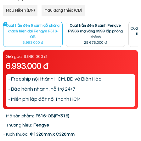
Màu Niken (BN)
Màu đồng thiếc (OB)
Quạt trần đèn 5 cánh gỗ phòng
Quạt trần đèn 5 cánh Fengye
Quạt 
khách hiện đại Fengye F516-
FY968 mạ vàng 9999 lắp phòng
th
OB
khách
6.993.000 đ
25.676.000 đ
Giá gốc:
9.990.000 đ
6.993.000 đ
- Freeship nội thành HCM, BD và Biên Hòa
- Bảo hành nhanh, hỗ trợ 24/7
- Miễn phí lắp đặt nội thành HCM
- Mã sản phẩm:
F516-OB(FY516)
- Thương hiệu:
Fengye
- Kích thước:
Φ1320mm x C320mm