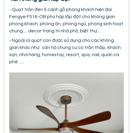
- Quạt trần đèn 5 cánh gỗ phòng khách hiện đại
Fengye F516-OB phù hợp lắp đặt cho không gian
phòng khách, phòng ăn, phòng ngủ, phòng sinh hoạt
chung..... decor trang trí nhà phố, biệt thự...
- Ngoài ra quạt còn được sử dụng cho các không
gian khác như: căn hộ chung cư có trần thấp, khách
sạn, nhà hàng, homestay, resort, spa, nail, quán cà
phê.......