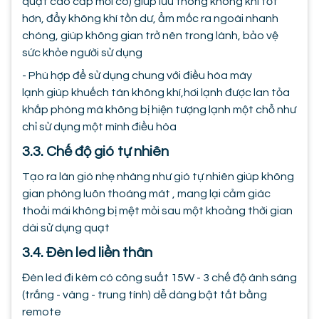
quạt cao cấp mới có) giúp lưu thông không khí tốt
hơn, đẩy không khí tồn dư, ẩm mốc ra ngoài nhanh
chóng, giúp không gian trở nên trong lành, bảo vệ
sức khỏe người sử dụng
- Phù hợp để sử dụng chung với điều hòa máy
lạnh giúp khuếch tán không khí,hơi lạnh được lan tỏa
khắp phòng mà không bị hiện tượng lạnh một chỗ như
chỉ sử dụng một mình điều hòa
3.3. Chế độ gió tự nhiên
Tạo ra làn gió nhẹ nhàng như gió tự nhiên giúp không
gian phòng luôn thoáng mát , mang lại cảm giác
thoải mái không bị mệt mỏi sau một khoảng thời gian
dài sử dụng quạt
3.4. Đèn led liền thân
Đèn led đi kèm có công suất 15W - 3 chế độ ánh sáng
(trắng - vàng - trung tính) dễ dàng bật tắt bằng
remote