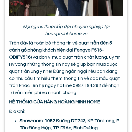
Đội ngũ kĩ thuật lắp đặt chuyên nghiệp tại
hoangminhhome.vn
Trên đây là toàn bộ thông tin về
quạt trần đèn 5
cánh gỗ phòng khách hiện đại Fengye F516-
OB(FY516)
và đơn vị mua quạt trần chất lượng, uy tín.
Hy vọng những thông tin này sẽ giúp bạn mua được
quạt trần ưng ý nhé! Đừng ngần ngại nếu bạn đang
có nhu cầu tìm hiểu thêm thông tin về các mẫu quạt
trần khác liên hệ ngay hotline 0987.194.292 để nhận
tư vấn miễn phí và nhanh chóng.
HỆ THỐNG CỬA HÀNG HOÀNG MINH HOME
Địa Chỉ:
Showroom: 1082 Đường DT743, KP Tân Long, P.
Tân Đông Hiệp, TP. Dĩ An, Bình Dương