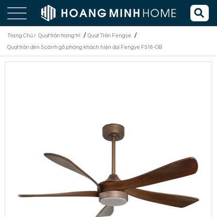
/
/
Trang Chủ /
Quạt trần trang trí
Quạt Trần Fengye
Quạt trần đèn 5 cánh gỗ phòng khách hiện đại Fengye F516-OB