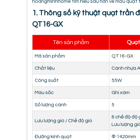
hoangminhhome tìm hiểu sâu hơn về mẫu quạt 
1. Thông số kỹ thuật quạt trần
QT16-GX
Tên sản phẩm
Quạt
Mã sản phẩm
QT16-GX
Chất liệu
Cánh nhựa 
Công suất
55W
Màu sắc
Ghi xám
Số lượng cánh
5
6 chế độ độ 
Lưu lượng gió / Chế độ gió
Lưu lượng gi
Đường kính quạt
Φ 1420mm