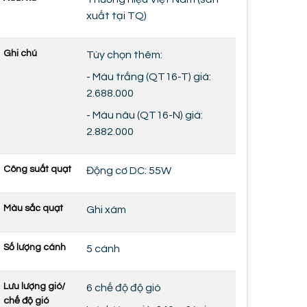
xuất tại TQ)
Ghi chú
Tùy chọn thêm:
- Màu trắng (QT16-T) giá:
2.688.000
- Màu nâu (QT16-N) giá:
2.882.000
Công suất quạt
Động cơ DC: 55W
Màu sắc quạt
Ghi xám
Số lượng cánh
5 cánh
Lưu lượng gió/
6 chế độ độ gió
chế độ gió