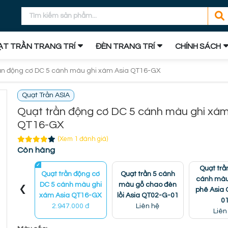
T TRẦN TRANG TRÍ
ĐÈN TRANG TRÍ
CHÍNH SÁCH
ần động cơ DC 5 cánh màu ghi xám Asia QT16-GX
Quạt Trần ASIA
Quạt trần động cơ DC 5 cánh màu ghi xám
QT16-GX
(Xem 1 đánh giá)
Còn hàng
Quạt trầ
Quạt trần động cơ
Quạt trần 5 cánh
cánh màu
‹
DC 5 cánh màu ghi
màu gỗ chao đèn
phê Asia
xám Asia QT16-GX
lồi Asia QT02-G-01
0
2.947.000 đ
Liên hệ
Liên