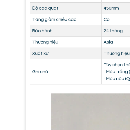
Độ cao quạt
450mm
Tăng giảm chiều cao
Có
Bảo hành
24 tháng
Thương hiệu
Asia
Xuất xứ
Thương hiệu 
Tùy chọn th
Ghi chú
- Màu trắng 
- Màu nâu (Q