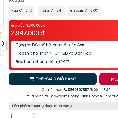
Màu sắc:
Nâu (QT16-N)
Trắng (QT16-T)
Ghi xám (QT16-GX)
Giá gốc:
3.700.000 đ
2.947.000 đ
›
- Động cơ DC thế hệ mới nhất của Asia
- Freeship nội thành HCM, BD và Biên Hòa
- Bảo hành nhanh, hỗ trợ 24/7
THÊM VÀO GIỎ HÀNG
MU
Gọi đặt mua:
0869697557
(8:00 - 18:30)
Mua hàng tại Showroom Hoàng Minh Home
Xem đườ
Sản phẩm thường được mua cùng