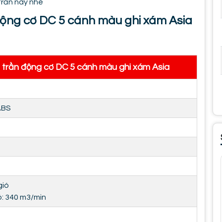
trần này nhé
 động cơ DC 5 cánh màu ghi xám Asia
 trần động cơ DC 5 cánh màu ghi xám Asia
ABS
gió
ó: 340 m3/min