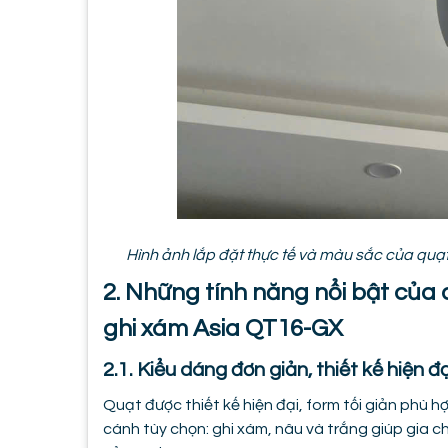
Hình ảnh lắp đặt thực tế và màu sắc của qu
2. Những tính năng nổi bật của
ghi xám Asia QT16-GX
2.1. Kiểu dáng đơn giản, thiết kế hiện đạ
Quạt được thiết kế hiện đại, form tối giản phù h
cánh tùy chọn: ghi xám, nâu và trắng giúp gia 