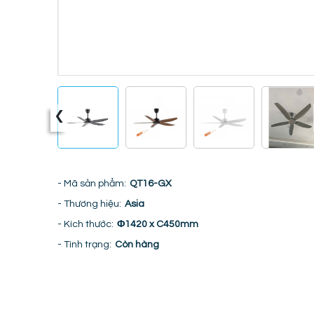
‹
- Mã sản phẩm:
QT16-GX
- Thương hiệu:
Asia
- Kích thước:
Φ1420 x C450mm
- Tình trạng:
Còn hàng