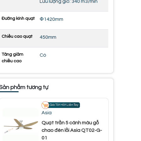
Lưu lượng gió: 340 m3/min
Đường kính quạt
Φ1420mm
Chiều cao quạt
450mm
Tăng giảm
Có
chiều cao
Sản phẩm tương tự
Giá Tốt Hốt Liền Tay
Asia
Quạt trần 5 cánh màu gỗ
chao đèn lồi Asia QT02-G-
01