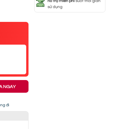
hỗ trợ miễn phí
suốt thời gian
sử dụng
A NGAY
ng đi