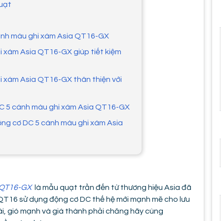
quạt
cánh màu ghi xám Asia QT16-GX
i xám Asia QT16-GX giúp tiết kiệm
i xám Asia QT16-GX thân thiện với
 DC 5 cánh màu ghi xám Asia QT16-GX
ộng cơ DC 5 cánh màu ghi xám Asia
a QT16-GX
là mẫu quạt trần đến từ thương hiệu Asia đã
 QT16 sử dụng động cơ DC thế hệ mới mạnh mẽ cho lưu
m ái, gió mạnh và giá thành phải chăng hãy cùng