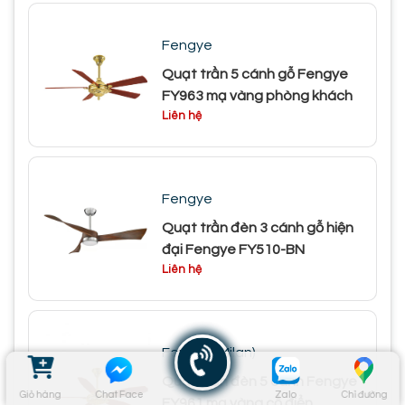
Fengye
Quạt trần 5 cánh gỗ Fengye
FY963 mạ vàng phòng khách
Liên hệ
Fengye
Quạt trần đèn 3 cánh gỗ hiện
đại Fengye FY510-BN
Liên hệ
Fengye (Milan)
Quạt trần đèn 5 cánh Fengye
Giỏ hàng
Chat Face
Zalo
Chỉ đường
FY961 mạ vàng cổ điển