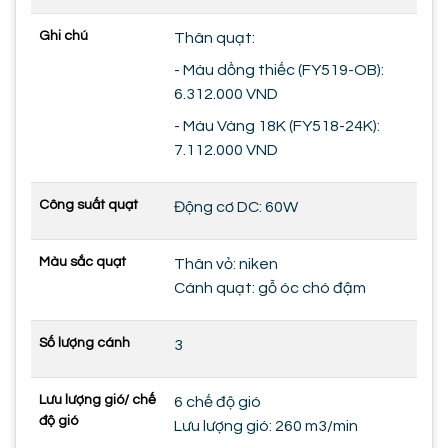
Ghi chú
Thân quạt:
- Màu dồng thiếc (FY519-OB):
6.312.000 VND
- Màu Vàng 18K (FY518-24K):
7.112.000 VND
Công suất quạt
Động cơ DC: 60W
Màu sắc quạt
Thân vỏ: niken
Cánh quạt: gỗ óc chó đậm
Số lượng cánh
3
Lưu lượng gió/ chế
6 chế độ gió
độ gió
Lưu lượng gió: 260 m3/min