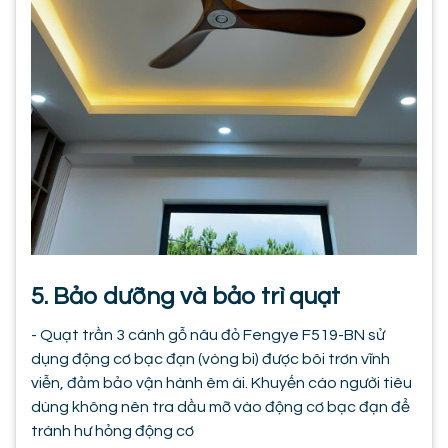
5. Bảo dưỡng và bảo trì quạt
- Quạt trần 3 cánh gỗ nâu đỏ Fengye F519-BN sử
dụng động cơ bạc đạn (vòng bi) được bôi trơn vĩnh
viễn, đảm bảo vận hành êm ái. Khuyến cáo người tiêu
dùng không nên tra dầu mỡ vào động cơ bạc đạn để
tránh hư hỏng động cơ