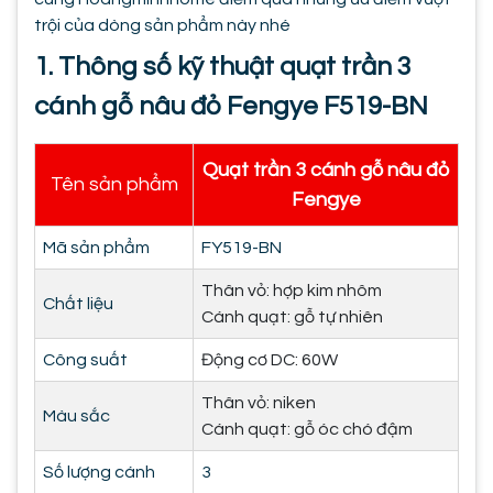
trội của dòng sản phẩm này nhé
1. Thông số kỹ thuật quạt trần 3
cánh gỗ nâu đỏ Fengye F519-BN
Quạt trần 3 cánh gỗ nâu đỏ
Tên sản phẩm
Fengye
Mã sản phẩm
FY519-BN
Thân vỏ: hợp kim nhôm
Chất liệu
Cánh quạt: gỗ tự nhiên
Công suất
Động cơ DC: 60W
Thân vỏ: niken
Màu sắc
Cánh quạt: gỗ óc chó đậm
Số lượng cánh
3