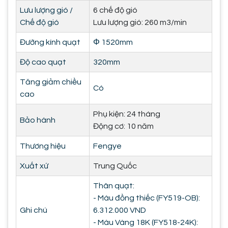
Lưu lượng gió /
6 chế độ gió
Chế độ gió
Lưu lượng gió: 260 m3/min
Đường kính quạt
Φ 1520mm
Độ cao quạt
320mm
Tăng giảm chiều
Có
cao
Phụ kiện: 24 tháng
Bảo hành
Động cơ: 10 năm
Thương hiệu
Fengye
Xuất xứ
Trung Quốc
Thân quạt:
- Màu đồng thiếc (FY519-OB):
Ghi chú
6.312.000 VND
- Màu Vàng 18K (FY518-24K):