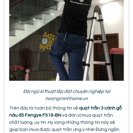
Đội ngũ kĩ thuật lắp đặt chuyên nghiệp tại
hoangminhhome.vn
Trên đây là toàn bộ thông tin về
quạt trần 3 cánh gỗ
nâu đỏ Fengye F519-BN
và đơn vị mua quạt trần
chất lượng, uy tín. Hy vọng những thông tin này sẽ
giúp bạn mua được quạt trần ưng ý nhé! Đừng ngần