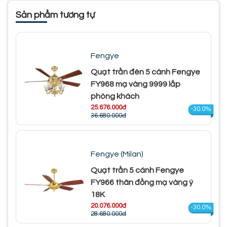
Sản phẩm tương tự
Fengye
Quạt trần đèn 5 cánh Fengye
FY968 mạ vàng 9999 lắp
phòng khách
25.676.000đ
-30.0%
36.680.000đ
Fengye (Milan)
Quạt trần 5 cánh Fengye
FY966 thân đồng mạ vàng ý
18K
20.076.000đ
-30.0%
28.680.000đ