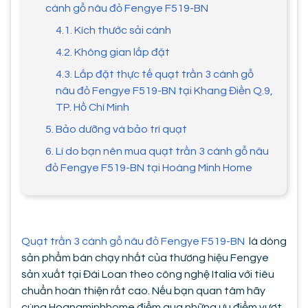
cánh gỗ nâu đỏ Fengye F519-BN
4.1. Kích thước sải cánh
4.2. Không gian lắp đặt
4.3. Lắp đặt thực tế quạt trần 3 cánh gỗ
nâu đỏ Fengye F519-BN tại Khang Điền Q.9,
TP. Hồ Chí Minh
5. Bảo dưỡng và bảo trì quạt
6. Lí do bạn nên mua quạt trần 3 cánh gỗ nâu
đỏ Fengye F519-BN tại Hoàng Minh Home
Quạt trần 3 cánh gỗ nâu đỏ Fengye F519-BN
là dòng
sản phẩm bán chạy nhất của thương hiệu Fengye
sản xuất tại Đài Loan theo công nghệ Italia với tiêu
chuẩn hoàn thiện rất cao. Nếu bạn quan tâm hãy
cùng Hoangminhhome điểm qua những ưu điểm vượt