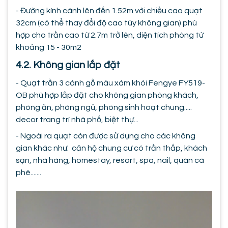
- Đường kính cánh lên đến 1.52m với chiều cao quạt
32cm (có thể thay đổi độ cao tùy không gian) phù
hợp cho trần cao từ 2.7m trở lên, diện tích phòng từ
khoảng 15 - 30m2
4.2. Không gian lắp đặt
- Quạt trần 3 cánh gỗ màu xám khói Fengye FY519-
OB phù hợp lắp đặt cho không gian phòng khách,
phòng ăn, phòng ngủ, phòng sinh hoạt chung.....
decor trang trí nhà phố, biệt thự...
- Ngoài ra quạt còn được sử dụng cho các không
gian khác như: căn hộ chung cư có trần thấp, khách
sạn, nhà hàng, homestay, resort, spa, nail, quán cà
phê.......