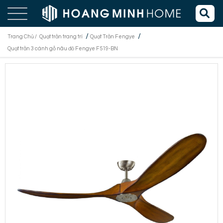
/
/
Trang Chủ /
Quạt trần trang trí
Quạt Trần Fengye
Quạt trần 3 cánh gỗ nâu đỏ Fengye F519-BN