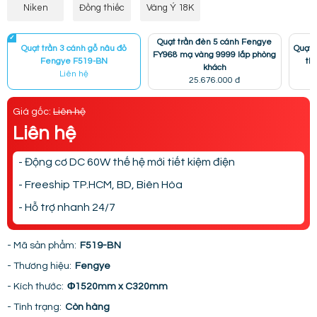
Niken
Đồng thiếc
Vàng Ý 18K
Quạt trần đèn 5 cánh Fengye
Quạt trần 3 cánh gỗ nâu đỏ
Quạt 
FY968 mạ vàng 9999 lắp phòng
Fengye F519-BN
th
khách
Liên hệ
25.676.000 đ
Giá gốc:
Liên hệ
Liên hệ
- Động cơ DC 60W thế hệ mới tiết kiệm điện
- Freeship TP.HCM, BD, Biên Hòa
- Hỗ trợ nhanh 24/7
- Mã sản phẩm:
F519-BN
- Thương hiệu:
Fengye
- Kích thước:
Φ1520mm x C320mm
- Tình trạng:
Còn hàng