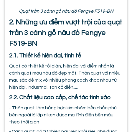
Quạt trần 3 cánh gỗ nâu đỏ Fengye F519-BN
2. Những ưu điểm vượt trội của quạt
trần 3 cánh gỗ nâu đỏ Fengye
F519-BN
2.1. Thiết kế hiện đại, tinh tế
Quạt có thiết kế tối giản, hiện đại với điểm nhấn là
cánh quạt màu nâu đỏ đẹp mắt. Thân quạt với nhiều
màu sắc dễ mix với nhiều phong cách khác nhau từ
hiện đại, industrial, tân cổ điển.....
2.2. Chất liệu cao cấp, chế tác tinh xảo
- Thân quạt: làm bằng hợp kim nhôm bền chắc phủ
bên ngoài là lớp niken được mạ tĩnh điện bền màu
theo thời gian
- Cánh quạt: gỗ tự nhiên nguyên khối siêu nhẹ được