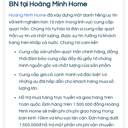
BN tại Hoàng Minh Home
Hoàng Minh Home
đã xây dựng một danh tiếng uy tin
với kinh nghiệm hơn 10 năm trong linh vực cung cấp
quạt trần. Chúng tôi tự hào là đơn vị cung cấp quạt
trần uy tín và chất lượng, được sự tin tưởng từ khách
hàng trên khắp cả nước. Chúng tôi cam kết:
Cung cấp sản phẩm quạt trần chính hãng, đồng
thời đảm bảo cung cấp đầy đủ giấy tờ chứng
minh nguồn gốc và chất lượng của sản phẩm.
Cung cấp giá cả cạnh tranh và đặc biệt có
những ưu đãi hấp dẫn cho khách hàng mua số
lượng lớn.
Hỗ trợ mua hàng trực tuyến và giao hàng trên
toàn quốc. Đơn hàng trên 1.500.000 đồng Hoàng
Minh Home sẽ miễn phí chi phí giao hàng trong
bán kính 10km và khu vực lân cận. Đơn hàng dưới
1.500.000đ hỗ trợ một phần chi phí vận chuyển