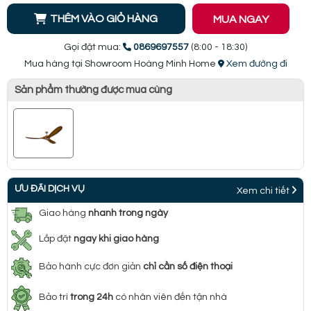
THÊM VÀO GIỎ HÀNG
MUA NGAY
Gọi đặt mua:
0869697557
(8:00 - 18:30)
Mua hàng tại Showroom Hoàng Minh Home
Xem đường đi
Sản phẩm thường được mua cùng
ƯU ĐÃI DỊCH VỤ
Xem chi tiết
Giao hàng
nhanh trong ngày
Lắp đặt
ngay khi giao hàng
Bảo hành cực đơn giản
chỉ cần số điện thoại
Bảo trì
trong 24h
có nhân viên đến tận nhà