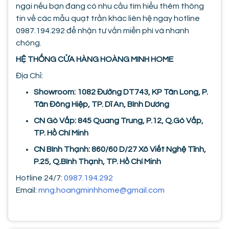
ngại nếu bạn đang có nhu cầu tìm hiểu thêm thông
tin về các mẫu quạt trần khác liên hệ ngay hotline
0987.194.292 để nhận tư vấn miễn phí và nhanh
chóng.
HỆ THỐNG CỬA HÀNG HOÀNG MINH HOME
Địa Chỉ:
Showroom: 1082 Đường DT743, KP Tân Long, P.
Tân Đông Hiệp, TP. Dĩ An, Bình Dương
CN Gò Vấp: 845 Quang Trung, P.12, Q.Gò Vấp,
TP. Hồ Chí Minh
CN Bình Thạnh: 860/60 D/27 Xô Viết Nghệ Tĩnh,
P.25, Q.Bình Thạnh, TP. Hồ Chí Minh
Hotline 24/7:
0987.194.292
Email:
mng.hoangminhhome@gmail.com