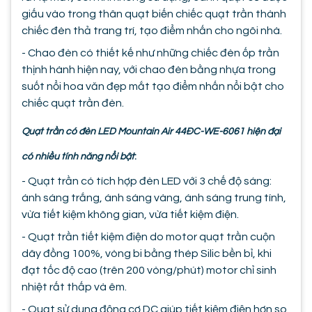
giấu vào trong thân quạt biến chiếc quạt trần thành
chiếc đèn thả trang trí, tạo điểm nhấn cho ngôi nhà.
- Chao đèn có thiết kế như những chiếc đèn ốp trần
thịnh hành hiện nay, với chao đèn bằng nhựa trong
suốt nổi hoa văn đẹp mắt tạo điểm nhấn nổi bật cho
chiếc quạt trần đèn.
Quạt trần có đèn LED Mountain Air 44ĐC-WE-6061 hiện đại
có nhiều tính năng nổi bật
:
- Quạt trần có tích hợp đèn LED với 3 chế độ sáng:
ánh sáng trắng, ánh sáng vàng, ánh sáng trung tính,
vừa tiết kiệm không gian, vừa tiết kiệm điện.
- Quạt trần tiết kiệm điện do motor quạt trần cuộn
dây đồng 100%, vòng bi bằng thép Silic bền bỉ, khi
đạt tốc độ cao (trên 200 vòng/phút) motor chỉ sinh
nhiệt rất thấp và êm.
- Quạt sử dụng động cơ DC giúp tiết kiệm điện hơn so