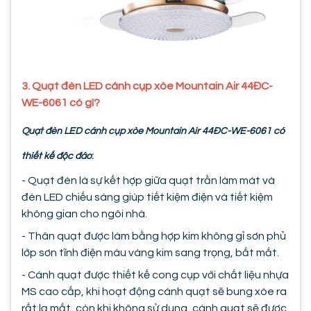
3. Quạt đèn LED cánh cụp xòe Mountain Air 44ĐC-
WE-6061 có gì?
Quạt đèn LED cánh cụp xòe Mountain Air 44ĐC-WE-6061 có
thiết kế độc đáo
:
- Quạt đèn là sự kết hợp giữa quạt trần làm mát và
đèn LED chiếu sáng giúp tiết kiệm điện và tiết kiệm
không gian cho ngôi nhà.
- Thân quạt được làm bằng hợp kim không gỉ sơn phủ
lớp sơn tĩnh điện màu vàng kim sang trọng, bắt mắt.
- Cánh quạt được thiết kế cong cụp với chất liệu nhựa
MS cao cấp, khi hoạt động cánh quạt sẽ bung xòe ra
rất lạ mắt, còn khi không sử dụng, cánh quạt sẽ được