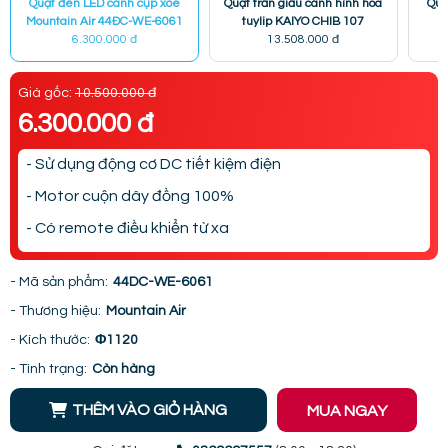
Quạt đèn LED cánh cụp xòe
Quạt trần giấu cánh hình hoa
Quạ
Mountain Air 44ĐC-WE-6061
tuylip KAIYO CHIB 107
6.300.000 đ
13.508.000 đ
Giá gốc:
10.500.000 đ
6.300.000 đ
- Sử dụng động cơ DC tiết kiệm điện
- Motor cuộn dây đồng 100%
- Có remote điều khiển từ xa
- Mã sản phẩm:
44DC-WE-6061
- Thương hiệu:
Mountain Air
- Kích thước:
Φ1120
- Tình trạng:
Còn hàng
THÊM VÀO GIỎ HÀNG
MUA NGAY