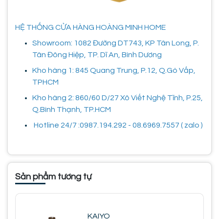
HỆ THỐNG CỬA HÀNG HOÀNG MINH HOME
Showroom: 1082 Đường DT743, KP Tân Long, P.
Tân Đông Hiệp, TP. Dĩ An, Bình Dương
Kho hàng 1: 845 Quang Trung, P.12, Q.Gò Vấp,
TPHCM
Kho hàng 2: 860/60 D/27 Xô Viết Nghệ Tĩnh, P.25,
Q.Bình Thạnh, TP.HCM
Hotline 24/7 :0987.194.292 - 08.6969.7557 ( zalo )
Sản phẩm tương tự
KAIYO