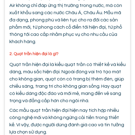
Air không chỉ đáp ứng thị trường trong nước, mà còn
xuất khẩu sang các nước Châu Á, Châu Âu. Mẫu mã
đa dạng, phong phú và liên tục cho ra đời các sản
phẩm mới, từ phong cách cổ điển tới hiện đại, từ phổ
thông tới cao cấp nhằm phục vụ cho nhu cầu của
khách hàng.
2. Quạt trần hiện đại là gì?
Quạt trần hiện đại là kiểu quạt trần có thiết kế và kiểu
dáng, màu sắc hiện đại. Ngoài đóng vai trò tạo mát
cho không gian, quạt còn có trang bị thêm đèn, giúp
chiếu sáng, trang trí cho không gian sống. Hay quạt
có kiểu dáng độc đáo và mới mẻ, mang đến vẻ sang
trọng và đẳng cấp hơn cho ngôi nhà.
Các mẫu quạt trần hiện đại hiện nay tích hợp nhiều
công nghệ mới và không ngừng cải tiến trong thiết
kế. Vì vậy, được người dùng đánh giá cao và tin tưởng
lựa chọn sử dụng.