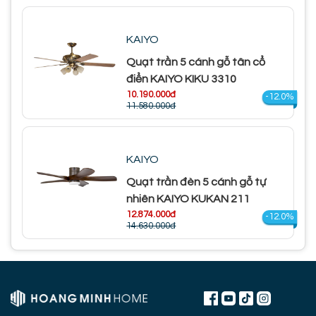
KAIYO
Quạt trần 5 cánh gỗ tân cổ
điển KAIYO KIKU 3310
10.190.000đ
-12.0%
11.580.000đ
KAIYO
Quạt trần đèn 5 cánh gỗ tự
nhiên KAIYO KUKAN 211
12.874.000đ
-12.0%
14.630.000đ