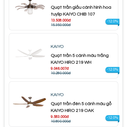
Quạt trần giấu cánh hình hoa
tuylip KAIYO CHIB 107
13.508.000đ
-12.0%
15.350.000đ
KAIYO
Quạt trần 5 cánh màu trắng
KAIYO HIRO 219 WH
9.046.007đ
-12.0%
10.280.000đ
KAIYO
Quạt trần đèn 5 cánh màu gỗ
KAIYO HIRO 219 OAK
9.583.000đ
-12.0%
10.890.000đ