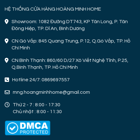
HỆ THỐNG CỬA HÀNG HOÀNG MINH HOME
Showroom: 1082 Đường DT743, KP Tân Long, P. Tân
Đông Hiệp, TP. Dĩ An, Bình Dương
CN Gò Vấp: 845 Quang Trung, P.12, Q.Gò Vấp, TP. Hồ
Chí Minh
CN Bình Thạnh: 860/60 D/27 Xô Viết Nghệ Tĩnh, P.25,
Q.Bình Thạnh, TP. Hồ Chí Minh
Hotline 24/7: 0869697557
mng.hoangminhhome@gmail.com
Thứ 2 - 7 : 8:00 - 17:30
Chủ nhật : 8:00 - 11:30