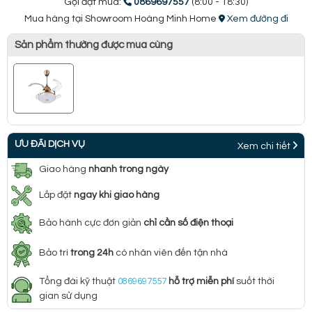
Gọi đặt mua:
0869697557
(8:00 - 18:30)
Mua hàng tại Showroom Hoàng Minh Home
Xem đường đi
Sản phẩm thường được mua cùng
ƯU ĐÃI DỊCH VỤ
Xem chi tiết
Giao hàng
nhanh trong ngày
Lắp đặt
ngay khi giao hàng
Bảo hành cực đơn giản
chỉ cần số điện thoại
Bảo trì
trong 24h
có nhân viên đến tận nhà
Tổng đài kỹ thuật
0869697557
hỗ trợ miễn phí
suốt thời
gian sử dụng