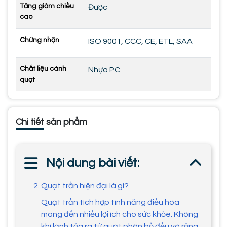
Tăng giảm chiều
Được
cao
Chứng nhận
ISO 9001, CCC, CE, ETL, SAA
Chất liệu cánh
Nhựa PC
quạt
Chi tiết sản phẩm
Nội dung bài viết:
2. Quạt trần hiện đại là gì?
Quạt trần tích hợp tính năng điều hòa
mang đến nhiều lợi ích cho sức khỏe. Không
khí lạnh tỏa ra từ quạt phân bổ đều và rộng