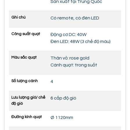
Sản xuất tại Trung Quốc
Ghi chú
Có remote, có đèn LED
Công suất quạt
Động cơ DC: 40W
Đèn LED: 48W (3 chế độ màu)
Màu sắc quạt
Thân vỏ: rose gold
Cánh quạt: trong suốt
Số lượng cánh
4
Lưu lượng gió/ chế
6 cấp độ gió
độ gió
Đường kính quạt
Ø 1120mm