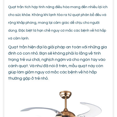
Quạt trần tích hợp tính năng điều hòa mang đến nhiều lợi ích
cho sức khỏe. Không khí lạnh tỏa ra từ quạt phân bổ đều và
rộng khắp phòng, mang lại cảm giác dễ chịu cho người
dùng. Đặc biệt là hạn chế nguy cơ mắc các bệnh về hô hấp
và cảm lạnh.
Quạt trần hiện đại là giải pháp an toàn với những gia
đình có con nhỏ. Bạn sẽ không phải lo lắng về tình
trạng trẻ vui chơi, nghịch ngợm và cho ngón tay vào
cánh quạt. Và như đã nói ở trên, mẫu quạt này còn
giúp làm giảm nguy cơ mắc các bệnh về hô hấp
thường gặp ở trẻ nhỏ.