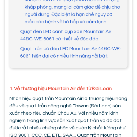
khắp phòng, mang lại cảm giác dễ chịu cho
người dùng. Đặc biệt là hạn chế nguy cơ
mắc các bệnh về hô hấp và cảm lạnh.
Quạt đèn LED cánh cụp xòe Mountain Air
44ĐC-WE-6061 có thiết kế độc đáo:
Quạt trần có đèn LED Mountain Air 44ĐC-WE-
6061 hiện đại có nhiều tính năng nổi bật:
1. Về thương hiệu Mountain Air đến từ Đài Loan
Nhãn hiệu quạt trần Mountain Air là thương hiệu hàng
đầu về quạt trần công nghệ Taiwan (Đài Loan) sản
xuất theo tiêu chuẩn Châu Âu. Với nhiều năm kinh
nghiệm trong lĩnh vực sản xuất quạt trần và đã đạt
được rất nhiều chứng nhận về quản lý chất lượng như:
ISO 9001, CCC, CE, ETL, SAA.... Quạt trần Mountain