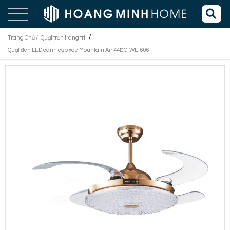
/
Trang Chủ /
Quạt trần trang trí
Quạt đèn LED cánh cụp xòe Mountain Air 44ĐC-WE-6061