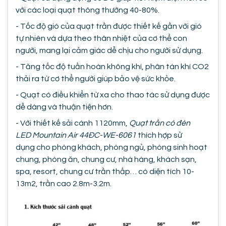
với các loại quạt thông thường 40-80%.
- Tốc độ gió của quạt trần được thiết kế gần với gió
tự nhiên và dựa theo thân nhiệt của cơ thể con
người, mang lại cảm giác dễ chịu cho người sử dụng.
- Tăng tốc độ tuần hoàn không khí, phân tán khí CO2
thải ra từ cơ thể người giúp bảo vệ sức khỏe.
- Quạt có điều khiển từ xa cho thao tác sử dụng được
dễ dàng và thuận tiện hơn.
- Với thiết kế sải cánh 1120mm,
Quạt trần có đèn
LED Mountain Air 44ĐC-WE-6061
thích hợp sử
dụng cho phòng khách, phòng ngủ, phòng sinh hoạt
chung, phòng ăn, chung cư, nhà hàng, khách sạn,
spa, resort, chung cư trần thấp… có diện tích 10-
13m2, trần cao 2.8m-3.2m.