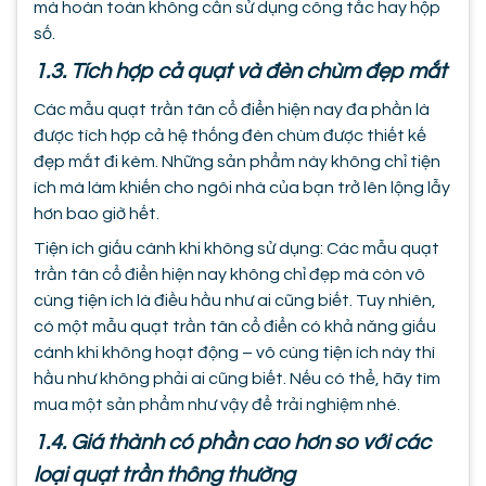
mà hoàn toàn không cần sử dụng công tắc hay hộp
số.
1.3. Tích hợp cả quạt và đèn chùm đẹp mắt
Các mẫu quạt trần tân cổ điển hiện nay đa phần là
được tích hợp cả hệ thống đèn chùm được thiết kế
đẹp mắt đi kèm. Những sản phẩm này không chỉ tiện
ích mà làm khiến cho ngôi nhà của bạn trở lên lộng lẫy
hơn bao giờ hết.
Tiện ích giấu cánh khi không sử dụng: Các mẫu quạt
trần tân cổ điển hiện nay không chỉ đẹp mà còn vô
cùng tiện ích là điều hầu như ai cũng biết. Tuy nhiên,
có một mẫu quạt trần tân cổ điển có khả năng giấu
cánh khi không hoạt động – vô cùng tiện ích này thì
hầu như không phải ai cũng biết. Nếu có thể, hãy tìm
mua một sản phẩm như vậy để trải nghiệm nhé.
1.4. Giá thành có phần cao hơn so với các
loại quạt trần thông thường