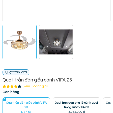
Quạt trần Vifa
Quạt trần đèn giấu cánh VIFA 23
(Xem 1 đánh giá)
Còn hàng
Quạt trần đèn giấu cánh VIFA
Quạt trần đèn pha lê cánh quạt
Quạt
23
trong suốt VIFA 03
Liên hệ
3.255.000 đ