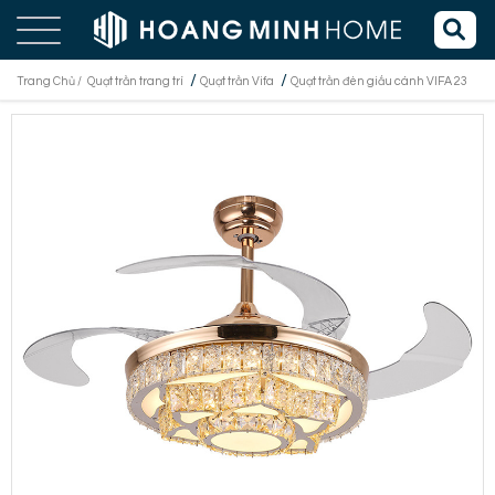
/
/
Trang Chủ /
Quạt trần trang trí
Quạt trần Vifa
Quạt trần đèn giấu cánh VIFA 23