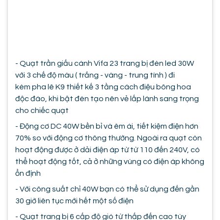
- Quạt trần giấu cánh Vifa 23 trang bị đèn led 30W
với 3 chế độ màu ( trắng - vàng - trung tính ) đi
kèm pha lê K9 thiết kế 3 tầng cách điệu bông hoa
độc đáo, khi bật đèn tạo nên vẻ lấp lánh sang trọng
cho chiếc quạt
- Động cơ DC 40W bền bỉ và êm ái, tiết kiệm điện hơn
70% so với động cơ thông thường. Ngoài ra quạt còn
hoạt động được ở dải điện áp từ từ 110 đến 240V, có
thể hoạt động tốt, cả ở những vùng có điện áp không
ổn định
- Với công suất chỉ 40W bạn có thể sử dụng đến gần
30 giờ liên tục mới hết một số điện
- Quạt trang bị 6 cấp độ gió từ thấp đến cao tùy