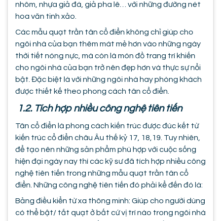
nhôm, nhựa giả đá, giả pha lê… với những đường nét
hoa văn tinh xảo.
Các mẫu quạt trần tân cổ điển không chỉ giúp cho
ngôi nhà của bạn thêm mát mẻ hơn vào những ngày
thời tiết nóng nực, mà còn là món đồ trang trí khiến
cho ngôi nhà của bạn trở nên đẹp hơn và thực sự nổi
bật. Đặc biệt là với những ngôi nhà hay phòng khách
được thiết kế theo phong cách tân cổ điển.
1.2. Tích hợp nhiều công nghệ tiên tiến
Tân cổ điển là phong cách kiến trúc được đúc kết từ
kiến trúc cổ điển châu Âu thế kỷ 17, 18,19. Tuy nhiên,
để tạo nên những sản phẩm phù hợp với cuộc sống
hiện đại ngày nay thì các kỹ sư đã tích hợp nhiều công
nghệ tiên tiến trong những mẫu quạt trần tân cổ
điển. Những công nghệ tiên tiến đó phải kể đến đó là:
Bảng điều kiển từ xa thông minh: Giúp cho người dùng
có thể bật/ tắt quạt ở bất cứ vị trí nào trong ngôi nhà