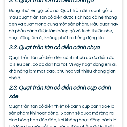
2.1. Quạt trần tân cổ điển cánh gỗ
Đúng như tên gọi của nó: Quạt trần đèn cánh gỗ là
mẫu quạt trần tân cổ điển được tích hợp cả hệ thống
đèn và quạt trong cùng một sản phẩm. Mẫu quạt này
có phần cánh được làm bằng gỗ với kích thước nhẹ,
hoạt động êm ái, không phát ra tiếng động lớn.
2.2. Quạt trần tân cổ điển cánh nhựa
Quạt trần tân cổ điển đèn cánh nhựa có ưu điểm đó
là siêu bền, có độ đàn hồi tốt. Vì vậy hoạt động êm ái,
khả năng làm mát cao, phù hợp với nhiều không gian
nhà ở.
2.3. Quạt trần tân cổ điển cánh cụp cánh
xòe
Quạt trần tân cổ điển thiết kế cánh cụp cánh xòe là
sản phẩm khi hoạt động, 5 cánh sẽ được mở rộng ra
hình bông hoa độc đáo, khi không hoạt động cánh lại
tự động thu vào rất gọn gàng. Sản phẩm được thiết