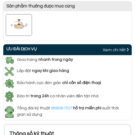
Sản phẩm thường được mua cùng
ƯU ĐÃI DỊCH VỤ
Xem chi tiết
Giao hàng
nhanh trong ngày
Lắp đặt
ngay khi giao hàng
Bảo hành cực đơn giản
chỉ cần số điện thoại
Bảo trì
trong 24h
có nhân viên đến tận nhà
Tổng đài kỹ thuật
0869697557
hỗ trợ miễn phí
suốt thời
gian sử dụng
Thông số kỹ thuật