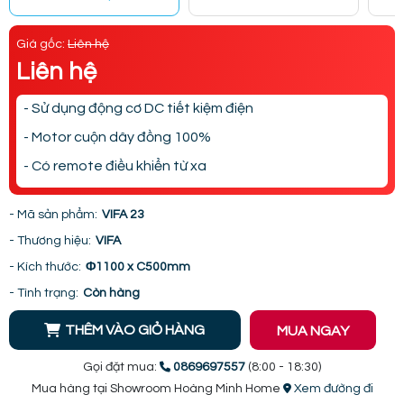
Giá gốc:
Liên hệ
Liên hệ
- Sử dụng động cơ DC tiết kiệm điện
- Motor cuộn dây đồng 100%
- Có remote điều khiển từ xa
- Mã sản phẩm:
VIFA 23
- Thương hiệu:
VIFA
- Kích thước:
Φ1100 x C500mm
- Tình trạng:
Còn hàng
THÊM VÀO GIỎ HÀNG
MUA NGAY
Gọi đặt mua:
0869697557
(8:00 - 18:30)
Mua hàng tại Showroom Hoàng Minh Home
Xem đường đi