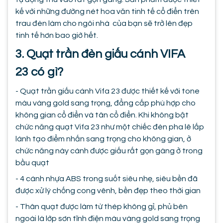
kế với những đường nét hoa văn tinh tế cổ điển trên
trau đèn làm cho ngôi nhà của bạn sẽ trở lên đẹp
tinh tế hơn bao giờ hết.
3. Quạt trần đèn giấu cánh VIFA
23 có gì?
- Quạt trần giấu cánh Vifa 23 được thiết kế với tone
màu vàng gold sang trọng, đẳng cấp phù hợp cho
không gian cổ điển và tân cổ điển. Khi không bật
chức năng quạt Vifa 23 như một chiếc đèn pha lê lấp
lánh tạo điểm nhấn sang trọng cho không gian, ở
chức năng này cánh được giấu rất gọn gàng ở trong
bầu quạt
- 4 cánh nhựa ABS trong suốt siêu nhẹ, siêu bền đã
được xử lý chống cong vênh, bền đẹp theo thời gian
- Thân quạt được làm từ thép không gỉ, phủ bên
ngoài là lớp sơn tĩnh điện màu vàng gold sang trọng