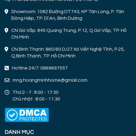
Showroom: 1082 Đường DT743, KP Tân Long, P. Tân
Đông Hiệp, TP. Dĩ An, Bình Dương
CN Gò Vấp: 845 Quang Trung, P.12, Q.Gò Vấp, TP. Hồ
Chí Minh
CN Bình Thạnh: 860/60 D/27 Xô Viết Nghệ Tĩnh, P.25,
Q.Bình Thạnh, TP. Hồ Chí Minh
Hotline 24/7: 0869697557
mng.hoangminhhome@gmail.com
Thứ 2 - 7 : 8:00 - 17:30
Chủ nhật : 8:00 - 11:30
DANH MỤC