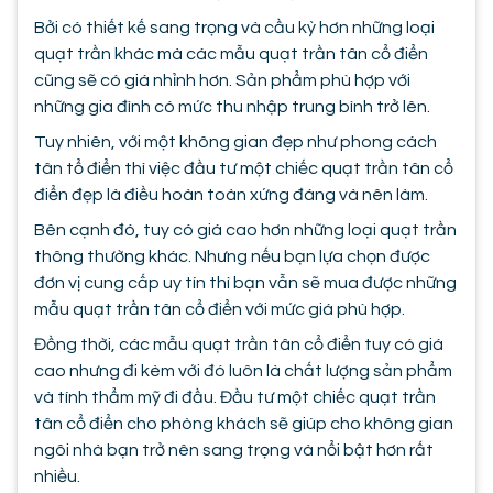
Bởi có thiết kế sang trọng và cầu kỳ hơn những loại
quạt trần khác mà các mẫu quạt trần tân cổ điển
cũng sẽ có giá nhỉnh hơn. Sản phẩm phù hợp với
những gia đình có mức thu nhập trung bình trở lên.
Tuy nhiên, với một không gian đẹp như phong cách
tân tổ điển thì việc đầu tư một chiếc quạt trần tân cổ
điển đẹp là điều hoàn toàn xứng đáng và nên làm.
Bên cạnh đó, tuy có giá cao hơn những loại quạt trần
thông thường khác. Nhưng nếu bạn lựa chọn được
đơn vị cung cấp uy tín thì bạn vẫn sẽ mua được những
mẫu quạt trần tân cổ điển với mức giá phù hợp.
Đồng thời, các mẫu quạt trần tân cổ điển tuy có giá
cao nhưng đi kèm với đó luôn là chất lượng sản phẩm
và tính thẩm mỹ đi đầu. Đầu tư một chiếc quạt trần
tân cổ điển cho phòng khách sẽ giúp cho không gian
ngôi nhà bạn trở nên sang trọng và nổi bật hơn rất
nhiều.