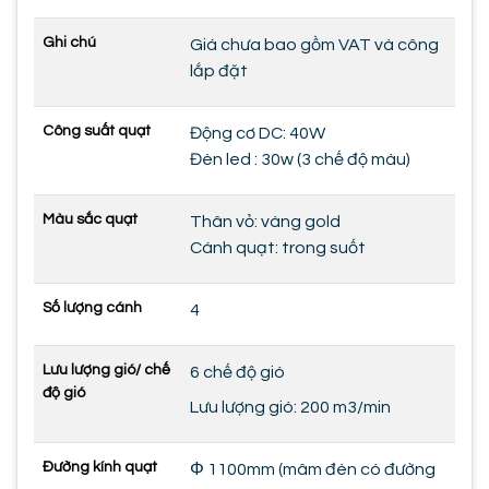
Ghi chú
Giá chưa bao gồm VAT và công
lắp đặt
Công suất quạt
Động cơ DC: 40W
Đèn led : 30w (3 chế độ màu)
Màu sắc quạt
Thân vỏ: vàng gold
Cánh quạt: trong suốt
Số lượng cánh
4
Lưu lượng gió/ chế
6 chế độ gió
độ gió
Lưu lượng gió: 200 m3/min
Đường kính quạt
Φ 1100mm (mâm đèn có đường