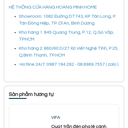
HỆ THỐNG CỬA HÀNG HOÀNG MINH HOME
Showroom: 1082 Đường DT743, KP Tân Long, P.
Tân Đông Hiệp, TP. Dĩ An, Bình Dương
Kho hàng 1: 845 Quang Trung, P.12, Q.Gò Vấp,
TPHCM
Kho hàng 2: 860/60 D/27 Xô Viết Nghệ Tĩnh, P.25,
Q.Bình Thạnh, TP.HCM
Hotline 24/7 :0987.194.292 - 08.6969.7557 ( zalo )
Sản phẩm tương tự
VIFA
Quạt trần đèn pha lê cánh