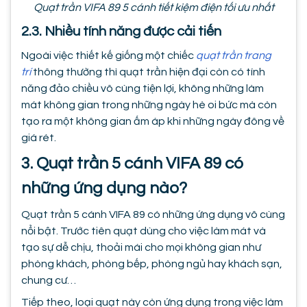
Quạt trần VIFA 89 5 cánh tiết kiệm điện tối ưu nhất
2.3. Nhiều tính năng được cải tiến
Ngoài việc thiết kế giống một chiếc
quạt trần trang
trí
thông thường thì quạt trần hiện đại còn có tính
năng đảo chiều vô cùng tiện lợi, không những làm
mát không gian trong những ngày hè oi bức mà còn
tạo ra một không gian ấm áp khi những ngày đông về
giá rét.
3. Quạt trần 5 cánh VIFA 89 có
những ứng dụng nào?
Quạt trần 5 cánh VIFA 89 có những ứng dụng vô cùng
nổi bật. Trước tiên quạt dùng cho việc làm mát và
tạo sự dễ chịu, thoải mái cho mọi không gian như
phòng khách, phòng bếp, phòng ngủ hay khách sạn,
chung cư…
Tiếp theo, loại quạt này còn ứng dụng trong việc làm