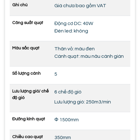
Ghi chú
Giá chưa bao gồm VAT
Công suất quạt
Động cơ DC: 40W
Đèn led: không
Màu sắc quạt
Thân vỏ: màu đen
Cánh quạt: màu nâu cánh gián
Số lượng cánh
5
Lưu lượng gió/ chế
6 chế độ gió
độ gió
Lưu lượng gió: 250m3/min
Đường kính quạt
Φ 1500mm
Chiều cao quạt
350mm