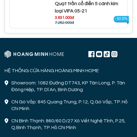
Quạt trần cổ điển 5 cánh kim
loại VIFA 05-21
3.631.000đ
-50.0%
7.262.000đ
HỆ THỐNG CỬA HÀNG HOÀNG MINH HOME
Showroom: 1082 Đường DT743, KP Tân Long, P. Tân
Đông Hiệp, TP. Dĩ An, Bình Dương
CN Gò Vấp: 845 Quang Trung, P.12, Q.Gò Vấp, TP. Hồ
Chí Minh
CN Bình Thạnh: 860/60 D/27 Xô Viết Nghệ Tĩnh, P.25,
Q.Bình Thạnh, TP. Hồ Chí Minh