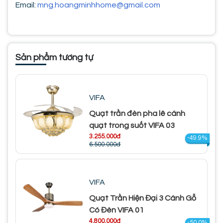
Email:
mng.hoangminhhome@gmail.com
Sản phẩm tương tự
VIFA
Quạt trần đèn pha lê cánh
quạt trong suốt VIFA 03
3.255.000đ
-49.9%
6.500.000đ
VIFA
Quạt Trần Hiện Đại 3 Cánh Gỗ
Có Đèn VIFA 01
4.800.000đ
-50.0%