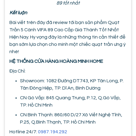
89 tốt nhất
Kết luận
Bài viết trên đây đã review tới bạn sản phẩm Quạt
Trần 5 Cánh VIFA 89 Cao Cấp Giá Thành Tốt Nhất
Hiện Nay. Hy vọng đây là những thông tin cần thiết để
bạn sớm lựa chọn cho mình một chiếc quạt trần ưng ý
nhé!
HỆ THỐNG CỬA HÀNG HOÀNG MINH HOME
Địa Chỉ:
Showroom: 1082 Đường DT743, KP Tân Long, P.
Tân Đông Hiệp, TP. Dĩ An, Bình Dương
CN Gò Vấp: 845 Quang Trung, P.12, Q.Gò Vấp,
TP. Hồ Chí Minh
CN Bình Thạnh: 860/60 D/27 Xô Viết Nghệ Tĩnh,
P.25, Q.Bình Thạnh, TP. Hồ Chí Minh
Hotline 24/7:
0987.194.292