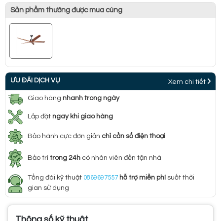
Sản phẩm thường được mua cùng
ƯU ĐÃI DỊCH VỤ
Xem chi tiết
Giao hàng
nhanh trong ngày
Lắp đặt
ngay khi giao hàng
Bảo hành cực đơn giản
chỉ cần số điện thoại
Bảo trì
trong 24h
có nhân viên đến tận nhà
Tổng đài kỹ thuật
0869697557
hỗ trợ miễn phí
suốt thời
gian sử dụng
Thông số kỹ thuật