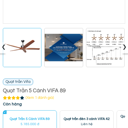
‹
›
Quạt trần Vifa
Quạt Trần 5 Cánh VIFA 89
(Xem 1 đánh giá)
Còn hàng
Quạt
Quạt Trần 5 Cánh VIFA 89
Quạt trần đèn 3 cánh VIFA 42
5.185.000 đ
Liên hệ