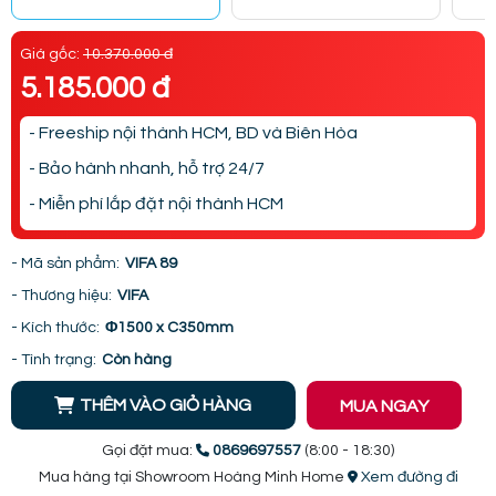
Giá gốc:
10.370.000 đ
5.185.000 đ
- Freeship nội thành HCM, BD và Biên Hòa
- Bảo hành nhanh, hỗ trợ 24/7
- Miễn phí lắp đặt nội thành HCM
- Mã sản phẩm:
VIFA 89
- Thương hiệu:
VIFA
- Kích thước:
Φ1500 x C350mm
- Tình trạng:
Còn hàng
THÊM VÀO GIỎ HÀNG
MUA NGAY
Gọi đặt mua:
0869697557
(8:00 - 18:30)
Mua hàng tại Showroom Hoàng Minh Home
Xem đường đi