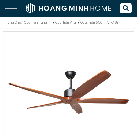
/
/
Trang Chủ /
Quạt trần trang trí
Quạt trần Vifa
Quạt Trần 5 Cánh VIFA 89