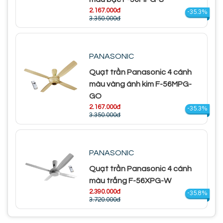
2.167.000đ
-35.3%
3.350.000đ
PANASONIC
Quạt trần Panasonic 4 cánh
màu vàng ánh kim F-56MPG-
GO
2.167.000đ
-35.3%
3.350.000đ
PANASONIC
Quạt trần Panasonic 4 cánh
màu trắng F-56XPG-W
2.390.000đ
-35.8%
3.720.000đ