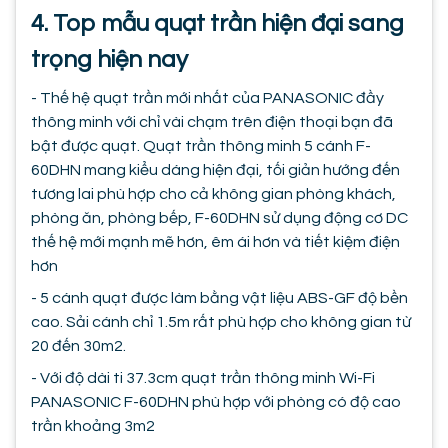
4. Top mẫu quạt trần hiện đại sang
trọng hiện nay
- Thế hệ quạt trần mới nhất của PANASONIC đầy
thông minh với chỉ vài chạm trên điện thoại bạn đã
bật được quạt. Quạt trần thông minh 5 cánh F-
60DHN mang kiểu dáng hiện đại, tối giản hướng đến
tương lai phù hợp cho cả không gian phòng khách,
phòng ăn, phòng bếp, F-60DHN sử dụng động cơ DC
thế hệ mới mạnh mẽ hơn, êm ái hơn và tiết kiệm điện
hơn
- 5 cánh quạt được làm bằng vật liệu ABS-GF độ bền
cao. Sải cánh chỉ 1.5m rất phù hợp cho không gian từ
20 đến 30m2.
- Với độ dài ti 37.3cm quạt trần thông minh Wi-Fi
PANASONIC F-60DHN phù hợp với phòng có độ cao
trần khoảng 3m2