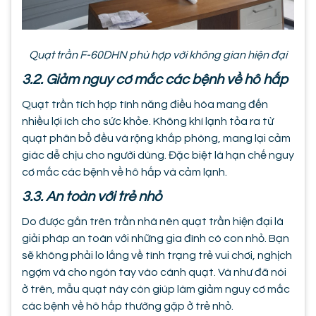
Quạt trần F-60DHN phù hợp với không gian hiện đại
3.2. Giảm nguy cơ mắc các bệnh về hô hấp
Quạt trần tích hợp tính năng điều hòa mang đến
nhiều lợi ích cho sức khỏe. Không khí lạnh tỏa ra từ
quạt phân bổ đều và rộng khắp phòng, mang lại cảm
giác dễ chịu cho người dùng. Đặc biệt là hạn chế nguy
cơ mắc các bệnh về hô hấp và cảm lạnh.
3.3. An toàn với trẻ nhỏ
Do được gắn trên trần nhà nên quạt trần hiện đại là
giải pháp an toàn với những gia đình có con nhỏ. Bạn
sẽ không phải lo lắng về tình trạng trẻ vui chơi, nghịch
ngợm và cho ngón tay vào cánh quạt. Và như đã nói
ở trên, mẫu quạt này còn giúp làm giảm nguy cơ mắc
các bệnh về hô hấp thường gặp ở trẻ nhỏ.