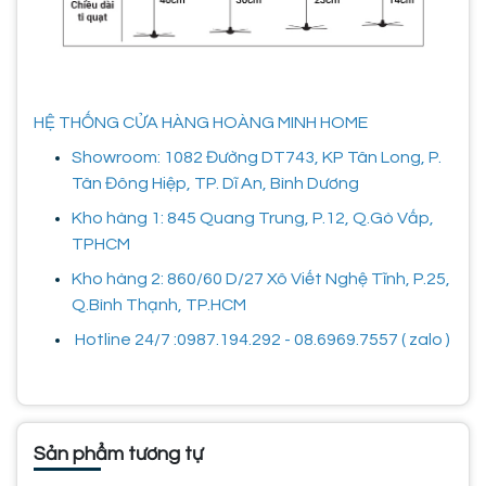
HỆ THỐNG CỬA HÀNG HOÀNG MINH HOME
Showroom: 1082 Đường DT743, KP Tân Long, P.
Tân Đông Hiệp, TP. Dĩ An, Bình Dương
Kho hàng 1: 845 Quang Trung, P.12, Q.Gò Vấp,
TPHCM
Kho hàng 2: 860/60 D/27 Xô Viết Nghệ Tĩnh, P.25,
Q.Bình Thạnh, TP.HCM
Hotline 24/7 :0987.194.292 - 08.6969.7557 ( zalo )
Sản phẩm tương tự