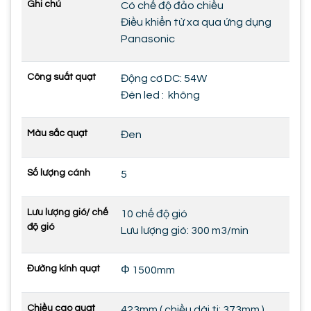
Ghi chú
Có chế độ đảo chiều
Điều khiển từ xa qua ứng dụng
Panasonic
Công suất quạt
Động cơ DC: 54W
Đèn led : không
Màu sắc quạt
Đen
Số lượng cánh
5
Lưu lượng gió/ chế
10 chế độ gió
độ gió
Lưu lượng gió: 300 m3/min
Đường kính quạt
Φ 1500mm
Chiều cao quạt
423mm ( chiều dài ti: 373mm )