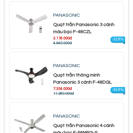
PANASONIC
Quạt trần Panasonic 3 cánh
màu bạc F-48CZL
3.118.000đ
-32.8%
4.640.000đ
PANASONIC
Quạt trần thông minh
Panasonic 3 cánh F-48DGL
7.354.000đ
-34.8%
11.280.000đ
PANASONIC
Quạt trần Panasonic 4 cánh
màu bạc F-56MPG-S