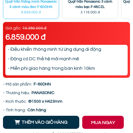
Quạt trần thông minh Panasonic
Quạt trần Panasonic 3 cánh
Quạt 
5 cánh màu đen F-60DHN
màu bạc F-48CZL
6.859.000 đ
3.118.000 đ
Giá gốc:
10.380.000 đ
6.859.000 đ
- Điều khiển thông minh từ ứng dụng di động
- Động cơ DC thế hệ mới mạnh mẽ
- Miễn phí giao hàng trong bán kính 10km
- Mã sản phẩm:
F-60DHN
- Thương hiệu:
PANASONIC
- Kích thước:
Φ1500 x H423mm
- Tình trạng:
Còn hàng
THÊM VÀO GIỎ HÀNG
MUA NGAY