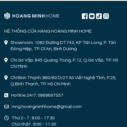
HỆ THỐNG CỬA HÀNG HOÀNG MINH HOME
Showroom: 1082 Đường DT743, KP Tân Long, P. Tân
Đông Hiệp, TP. Dĩ An, Bình Dương
CN Gò Vấp: 845 Quang Trung, P.12, Q.Gò Vấp, TP. Hồ
Chí Minh
CN Bình Thạnh: 860/60 D/27 Xô Viết Nghệ Tĩnh, P.25,
Q.Bình Thạnh, TP. Hồ Chí Minh
Hotline 24/7: 0869697557
mng.hoangminhhome@gmail.com
Thứ 2 - 7 : 8:00 - 17:30
Chủ nhật : 8:00 - 11:30