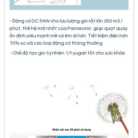
- Động cơ DC 54W cho lưu lượng gió rất lớn 300 m3 /
phút, thế hệ mới nhất của Panasonic giúp quạt quay
ổn định,siêu mạnh mẽ và êm ái hơn. Tiết kiệm điện hơn
70% so với các loại động cơ thông thường
- Chế độ tạo gió tự nhiên 1/f yugari tốt cho sức khỏe