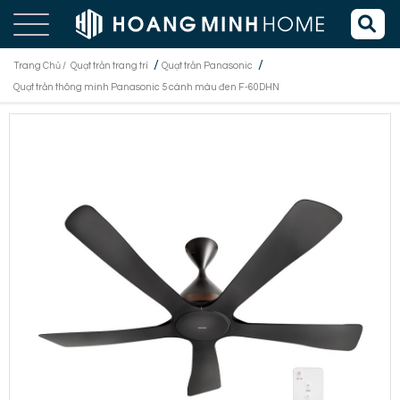
/
/
Trang Chủ /
Quạt trần trang trí
Quạt trần Panasonic
Quạt trần thông minh Panasonic 5 cánh màu đen F-60DHN