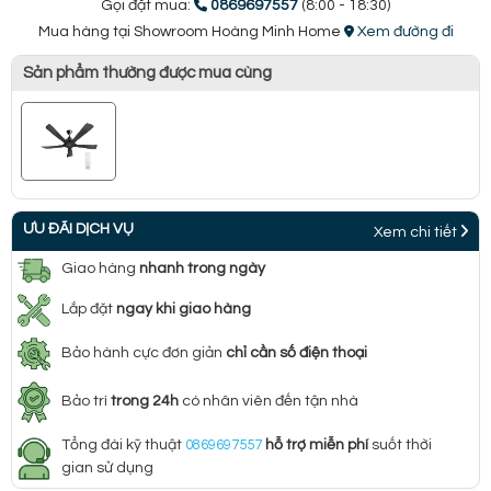
Gọi đặt mua:
0869697557
(8:00 - 18:30)
Mua hàng tại Showroom Hoàng Minh Home
Xem đường đi
Sản phẩm thường được mua cùng
ƯU ĐÃI DỊCH VỤ
Xem chi tiết
Giao hàng
nhanh trong ngày
Lắp đặt
ngay khi giao hàng
Bảo hành cực đơn giản
chỉ cần số điện thoại
Bảo trì
trong 24h
có nhân viên đến tận nhà
Tổng đài kỹ thuật
0869697557
hỗ trợ miễn phí
suốt thời
gian sử dụng