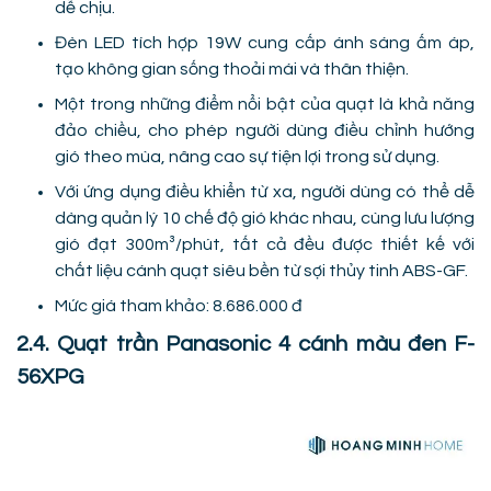
dễ chịu.
Đèn LED tích hợp 19W cung cấp ánh sáng ấm áp,
tạo không gian sống thoải mái và thân thiện.
Một trong những điểm nổi bật của quạt là khả năng
đảo chiều, cho phép người dùng điều chỉnh hướng
gió theo mùa, nâng cao sự tiện lợi trong sử dụng.
Với ứng dụng điều khiển từ xa, người dùng có thể dễ
dàng quản lý 10 chế độ gió khác nhau, cùng lưu lượng
gió đạt 300m³/phút, tất cả đều được thiết kế với
chất liệu cánh quạt siêu bền từ sợi thủy tinh ABS-GF.
Mức giá tham khảo: 8.686.000 đ
2.4. Quạt trần Panasonic 4 cánh màu đen F-
56XPG