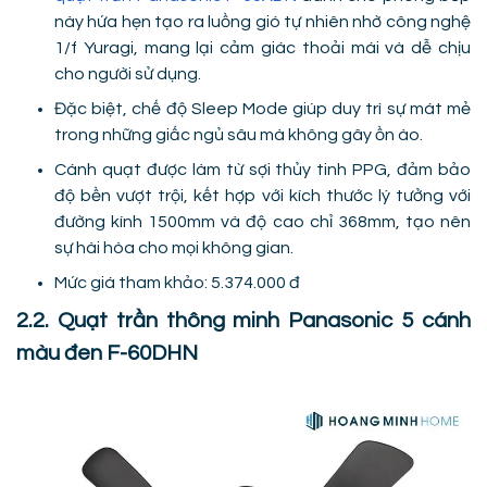
này hứa hẹn tạo ra luồng gió tự nhiên nhờ công nghệ
1/f Yuragi, mang lại cảm giác thoải mái và dễ chịu
cho người sử dụng.
Đặc biệt, chế độ Sleep Mode giúp duy trì sự mát mẻ
trong những giấc ngủ sâu mà không gây ồn ào.
Cánh quạt được làm từ sợi thủy tinh PPG, đảm bảo
độ bền vượt trội, kết hợp với kích thước lý tưởng với
đường kính 1500mm và độ cao chỉ 368mm, tạo nên
sự hài hòa cho mọi không gian.
Mức giá tham khảo: 5.374.000 đ
2.2. Quạt trần thông minh Panasonic 5 cánh
màu đen F-60DHN