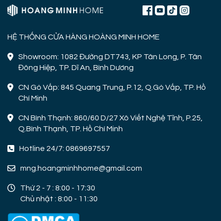
HỆ THỐNG CỬA HÀNG HOÀNG MINH HOME
Showroom: 1082 Đường DT743, KP Tân Long, P. Tân
Đông Hiệp, TP. Dĩ An, Bình Dương
CN Gò Vấp: 845 Quang Trung, P.12, Q.Gò Vấp, TP. Hồ
Chí Minh
CN Bình Thạnh: 860/60 D/27 Xô Viết Nghệ Tĩnh, P.25,
Q.Bình Thạnh, TP. Hồ Chí Minh
Hotline 24/7: 0869697557
mng.hoangminhhome@gmail.com
Thứ 2 - 7 : 8:00 - 17:30
Chủ nhật : 8:00 - 11:30