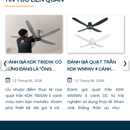
‹
›
ĐÁNH GIÁ KDK T60DW: CÓ
ĐÁNH GIÁ QUẠT TRẦN
XỨNG ĐÁNG LÀ "ÔNG
KDK W56WV 4 CÁNH
VUA" PHÒNG KHÁCH ?
ĐỘNG CƠ DC: SỰ CÂN
12 Tháng 06, 2026
12 Tháng 06, 2026
BẰNG HOÀN HẢO GIỮA
Ưu nhược điểm thực tế của
GIÁ TIỀN VÀ CÔNG NĂNG
Đánh giá quạt trần KDK
quạt trần KDK T60DW 5 cánh
W56WV 4 cánh DC từ trải
màu xám bạc metallic. Khám
nghiệm sử dụng thực tế. Khen
phá thiết kế dải gió 9 cấp,
chê thẳng thắn ưu nhược
công nghệ cánh PPG và chỉ ra
điểm, lỗi trần giật cấp khiến
lỗi lắp đặt khiến quạt bị giảm
quạt mất gió và hình ảnh thực
hiệu năng.
tế lắp đặt tại công trình!