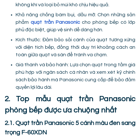
không khí và loại bỏ mùi khó chịu hiệu quả.
Khả năng chống bám bụi, dầu mỡ: Chọn những sản
phẩm
quạt trần Panasonic
cho phòng bếp có lớp
phủ đặc biệt, giúp vệ sinh dễ dàng hơn.
Kích thước: Đảm bảo sải cánh của quạt tương xứng
với diện tích bếp, đồng thời duy trì khoảng cách an
toàn giữa quạt và sàn để tránh va chạm.
Giá thành và bảo hành: Lựa chọn quạt trong tầm giá
phù hợp với ngân sách cá nhân và xem xét kỹ chính
sách bảo hành mà Panasonic cung cấp để bảo đảm
quyền lợi lâu dài.
2. Top mẫu quạt trần Panasonic
phòng bếp được ưa chuộng nhất
2.1. Quạt trần Panasonic 5 cánh màu đen sang
trọng F-60XDN