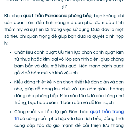
ý?
Khi chọn
quạt trần Panasonic phòng bếp
, bạn không chỉ
cần quan tâm đến tính năng mà còn phải đảm bảo tính
thẩm mỹ và sự tiện lợi trong việc sử dụng. Dưới đây là một
số tiêu chí quan trọng để giúp bạn đưa ra quyết định hợp
lý:
Chất liệu cánh quạt: Ưu tiên lựa chọn cánh quạt làm
từ nhựa hoặc kim loại với lớp sơn tĩnh điện, giúp chống
bám bẩn và dầu mỡ hiệu quả. Nên tránh cánh quạt
gỗ vì dễ bám mùi và khó vệ sinh.
Kiểu dáng thiết kế: Nên chọn thiết kế đơn giản và gọn
nhẹ, giúp dễ dàng lau chùi và tạo cảm giác thoáng
đãng cho phòng bếp. Màu sắc tối ưu là các tông như
trắng, bạc hoặc xám, ít bám bẩn và dễ làm sạch.
Công suất và tốc độ gió: Đảm bảo
quạt trần trang
trí
có công suất phù hợp với diện tích bếp, đồng thời
cung cấp tốc độ gió mạnh để cải thiện lưu thông