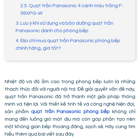
2.5. Quạt trần Panasonic 4 cánh màu trắng F-
56XPG-W
3. Lưu ý khi sử dụng và bảo dưỡng quạt trần
Panasonic dành cho phòng bếp
4. Địa chỉ mua quạt trần Panasonic phòng bếp
chính hãng, giá tốt?
Nhiệt độ và độ ẩm cao trong phòng bếp luôn là những
thách thức đối với người nội trợ. Để giải quyết vấn đề này,
quạt trần Panasonic đã trở thành một giải pháp thông
minh và tiện lợi. Với thiết kế tinh tế và công nghệ hiện đại,
sản phẩm
quạt trần Panasonic phòng bếp
không chỉ
mang đến luồng gió mát dịu mà còn góp phần tạo nên
một không gian bếp thoáng đãng, sạch sẽ. Hãy cùng tìm
hiểu thêm qua bài viết sau đây.