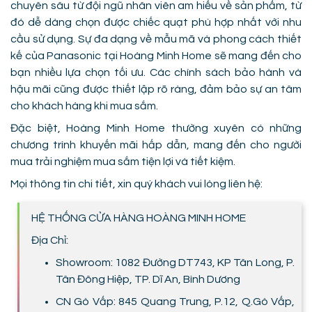
chuyên sâu từ đội ngũ nhân viên am hiểu về sản phẩm, từ
đó dễ dàng chọn được chiếc quạt phù hợp nhất với nhu
cầu sử dụng. Sự đa dạng về mẫu mã và phong cách thiết
kế của Panasonic tại Hoàng Minh Home sẽ mang đến cho
bạn nhiều lựa chọn tối ưu. Các chính sách bảo hành và
hậu mãi cũng được thiết lập rõ ràng, đảm bảo sự an tâm
cho khách hàng khi mua sắm.
Đặc biệt, Hoàng Minh Home thường xuyên có những
chương trình khuyến mãi hấp dẫn, mang đến cho người
mua trải nghiệm mua sắm tiện lợi và tiết kiệm.
Mọi thông tin chi tiết, xin quý khách vui lòng liên hệ:
HỆ THỐNG CỬA HÀNG HOÀNG MINH HOME
Địa Chỉ:
Showroom: 1082 Đường DT743, KP Tân Long, P.
Tân Đông Hiệp, TP. Dĩ An, Bình Dương
CN Gò Vấp: 845 Quang Trung, P.12, Q.Gò Vấp,