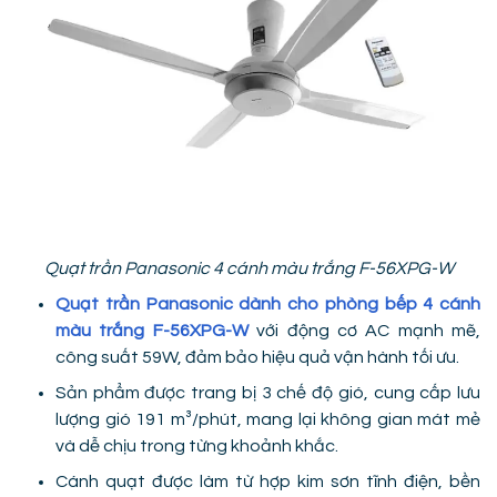
Quạt trần Panasonic 4 cánh màu trắng F-56XPG-W
Quạt trần Panasonic dành cho phòng bếp 4 cánh
màu trắng F-56XPG-W
với động cơ AC mạnh mẽ,
công suất 59W, đảm bảo hiệu quả vận hành tối ưu.
Sản phẩm được trang bị 3 chế độ gió, cung cấp lưu
lượng gió 191 m³/phút, mang lại không gian mát mẻ
và dễ chịu trong từng khoảnh khắc.
Cánh quạt được làm từ hợp kim sơn tĩnh điện, bền