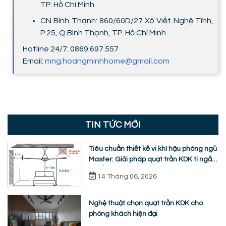
TP. Hồ Chí Minh
CN Bình Thạnh: 860/60D/27 Xô Viết Nghệ Tĩnh,
P.25, Q.Bình Thạnh, TP. Hồ Chí Minh
Hotline 24/7: 0869.697.557
Email:
mng.hoangminhhome@gmail.com
TIN TỨC MỚI
Tiêu chuẩn thiết kế vi khí hậu phòng ngủ
Master: Giải pháp quạt trần KDK ti ngắn
chuẩn nhân trắc học
14 Tháng 06, 2026
Nghệ thuật chọn quạt trần KDK cho
phòng khách hiện đại