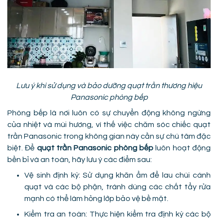
Lưu ý khi sử dụng và bảo dưỡng quạt trần thương hiệu
Panasonic phòng bếp
Phòng bếp là nơi luôn có sự chuyển động không ngừng
của nhiệt và mùi hương, vì thế việc chăm sóc chiếc quạt
trần Panasonic trong không gian này cần sự chú tâm đặc
biệt. Để
quạt trần Panasonic phòng bếp
luôn hoạt động
bền bỉ và an toàn, hãy lưu ý các điểm sau:
Vệ sinh định kỳ: Sử dụng khăn ẩm để lau chùi cánh
quạt và các bộ phận, tránh dùng các chất tẩy rửa
mạnh có thể làm hỏng lớp bảo vệ bề mặt.
Kiểm tra an toàn: Thực hiện kiểm tra định kỳ các bộ