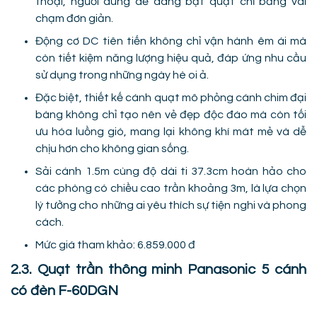
thoại, người dùng dễ dàng bật quạt chỉ bằng vài
chạm đơn giản.
Động cơ DC tiên tiến không chỉ vận hành êm ái mà
còn tiết kiệm năng lượng hiệu quả, đáp ứng nhu cầu
sử dụng trong những ngày hè oi ả.
Đặc biệt, thiết kế cánh quạt mô phỏng cánh chim đại
bàng không chỉ tạo nên vẻ đẹp độc đáo mà còn tối
ưu hóa luồng gió, mang lại không khí mát mẻ và dễ
chịu hơn cho không gian sống.
Sải cánh 1.5m cùng độ dài ti 37.3cm hoàn hảo cho
các phòng có chiều cao trần khoảng 3m, là lựa chọn
lý tưởng cho những ai yêu thích sự tiện nghi và phong
cách.
Mức giá tham khảo: 6.859.000 đ
2.3. Quạt trần thông minh Panasonic 5 cánh
có đèn F-60DGN