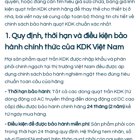
quyền, hoặc đang cần tìm hiểu giá sửa chữa, bảng giá linh
kiện quạt trần KDK chính hãng để thay thế cho thiết bị ở
nhà, bài viết này sẽ cung cấp toàn bộ thông tin chi tiết về
chính sách bảo hành quạt KDK chuẩn xác nhất.
1. Quy định, thời hạn và điều kiện bảo
hành chính thức của KDK Việt Nam
Mọi sản phẩm quạt trần KDK được nhập khẩu và phân
phối chính ngạch tại thị trường Việt Nam đều được áp
dụng chính sách bảo hành nghiêm ngặt theo đúng tiêu
chuẩn toàn cầu của hãng:
- Thời hạn bảo hành:
Tất cả các dòng quạt trần KDK (từ
dòng động cơ AC truyền thống đến dòng động cơ DC cao
cấp) đều được bảo hành chính hãng
24 tháng (2 năm)
kể
từ ngày mua hàng.
- Điều kiện để được bảo hành miễn phí:
Sản phẩm phải còn
trong thời hạn 24 tháng quy định. Hệ thống tem nhãn, số
sê-ri (Serial Number) trên thân quạt phải còn nguyên vẹn,