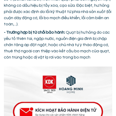
không có dấu hiệu bị tẩy xóa, cạo sửa. Đặc biệt, hư hỏng
phải được xác định do lỗi kỹ thuật từ phía nhà sản xuất (lỗi
cuộn dây động cơ, lỗi bo mạch điều khiển, lỗi cảm biến an
toàn,...).
- Trường hợp bị từ chối bảo hành:
Quạt bị hư hỏng do các
yếu tố thiên tai, ngập nước, nguồn điện gia đình bị chập
chờn tăng áp đột ngột, hoặc chủ nhà tự ý tháo động cơ,
thuê thợ ngoài can thiệp vào kết cấu bo mạch của quạt,
côn trùng hoặc dị vật lạ rơi vào trong bo mạch