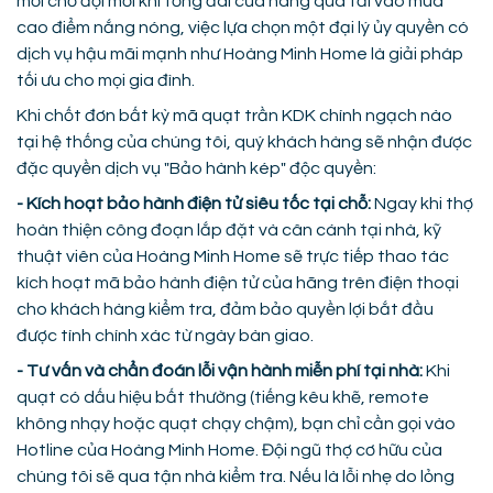
mỏi chờ đợi mỗi khi tổng đài của hãng quá tải vào mùa
cao điểm nắng nóng, việc lựa chọn một đại lý ủy quyền có
dịch vụ hậu mãi mạnh như Hoàng Minh Home là giải pháp
tối ưu cho mọi gia đình.
Khi chốt đơn bất kỳ mã quạt trần KDK chính ngạch nào
tại hệ thống của chúng tôi, quý khách hàng sẽ nhận được
đặc quyền dịch vụ "Bảo hành kép" độc quyền:
- Kích hoạt bảo hành điện tử siêu tốc tại chỗ:
Ngay khi thợ
hoàn thiện công đoạn lắp đặt và cân cánh tại nhà, kỹ
thuật viên của Hoàng Minh Home sẽ trực tiếp thao tác
kích hoạt mã bảo hành điện tử của hãng trên điện thoại
cho khách hàng kiểm tra, đảm bảo quyền lợi bắt đầu
được tính chính xác từ ngày bàn giao.
- Tư vấn và chẩn đoán lỗi vận hành miễn phí tại nhà:
Khi
quạt có dấu hiệu bất thường (tiếng kêu khẽ, remote
không nhạy hoặc quạt chạy chậm), bạn chỉ cần gọi vào
Hotline của Hoàng Minh Home. Đội ngũ thợ cơ hữu của
chúng tôi sẽ qua tận nhà kiểm tra. Nếu là lỗi nhẹ do lỏng