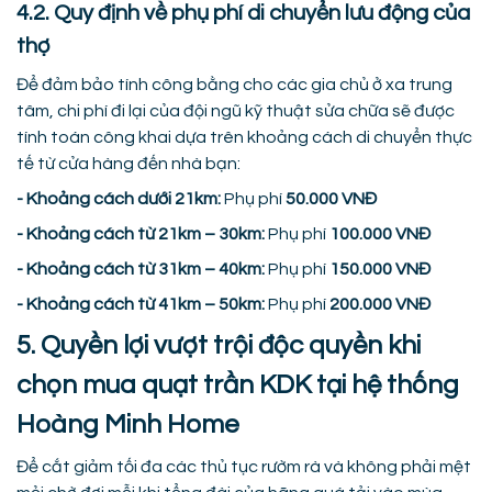
4.2. Quy định về phụ phí di chuyển lưu động của
thợ
Để đảm bảo tính công bằng cho các gia chủ ở xa trung
tâm, chi phí đi lại của đội ngũ kỹ thuật sửa chữa sẽ được
tính toán công khai dựa trên khoảng cách di chuyển thực
tế từ cửa hàng đến nhà bạn:
- Khoảng cách dưới 21km:
Phụ phí
50.000 VNĐ
- Khoảng cách từ 21km – 30km:
Phụ phí
100.000 VNĐ
- Khoảng cách từ 31km – 40km:
Phụ phí
150.000 VNĐ
- Khoảng cách từ 41km – 50km:
Phụ phí
200.000 VNĐ
5. Quyền lợi vượt trội độc quyền khi
chọn mua quạt trần KDK tại hệ thống
Hoàng Minh Home
Để cắt giảm tối đa các thủ tục rườm rà và không phải mệt