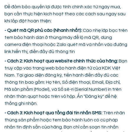
Để đảm bảo quyền lợi được tính chính xác từ ngày mua,
bạn cần thực hiện kích hoạt theo các cách sau ngay sau
khi lắp đặt hoàn thiện:
- Quét mã QR phủ cào (Nhanh nhất):
Cào nhẹ lớp bạc trên
tem bảo hành dán ở thùng/máy để lộ mã QR, dùng
camera điện thoại hoặc Zalo quét mã và nhấn vào đường
link hiển thị, điền đầy đủ thông tin
- Cách 2: Kích hoạt qua website chính thức của hãng:
Bạn
truy cập vào trang web bảo hành điện tử của KDK Việt
Nam. Tại giao diện đăng ký, tiến hành điền đầy đủ các
thông tin bao gồm: Họ tên, Số điện thoại, Email, Địa chỉ,
Mã sản phẩm (Model), và Số sê-ri (Serial Number) in trên
nhãn thân quạt hoặc trên vỏ hộp. Ấn "Đăng ký" để hệ
thống ghi nhận.
- Cách 3: Kích hoạt qua tổng đài tin nhắn SMS:
Trên nhãn
thùng sản phẩm hoặc tem bảo hành luôn có cú pháp
nhắn tin định sẵn của hãng. Bạn chỉ cần soạn tin nhắn