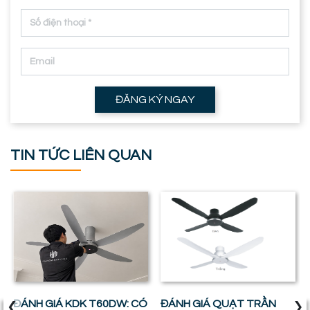
ĐĂNG KÝ NGAY
TIN TỨC LIÊN QUAN
‹
›
ĐÁNH GIÁ KDK T60DW: CÓ
ĐÁNH GIÁ QUẠT TRẦN