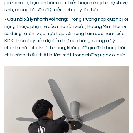
pin remote, bụi bẩn bám cảm biến hoặc xê dịch nhẹ khi vệ
sinh, chúng tôi sẽ xử lý miễn phí ngay lập tức.
- Cầu nối xử lý nhanh với hãng:
Trong trường hợp quạt bị lỗi
nặng thuộc phạm vi của nhà sản xuất, Hoàng Minh Home
sẽ đứng ra làm việc trực tiếp với trung tâm bảo hành của
KDK, thúc đẩy tiến độ điều thợ của hãng xuống xử lý
nhanh nhất cho khách hàng, không để gia đình bạn phải
chịu cảnh thiếu thiết bị làm mát trong những ngày oi bức.