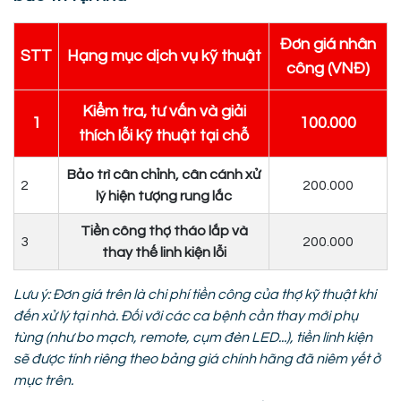
Đơn giá nhân
STT
Hạng mục dịch vụ kỹ thuật
công (VNĐ)
Kiểm tra, tư vấn và giải
1
100.000
thích lỗi kỹ thuật tại chỗ
Bảo trì cân chỉnh, cân cánh xử
2
200.000
lý hiện tượng rung lắc
Tiền công thợ tháo lắp và
3
200.000
thay thế linh kiện lỗi
Lưu ý: Đơn giá trên là chi phí tiền công của thợ kỹ thuật khi
đến xử lý tại nhà. Đối với các ca bệnh cần thay mới phụ
tùng (như bo mạch, remote, cụm đèn LED...), tiền linh kiện
sẽ được tính riêng theo bảng giá chính hãng đã niêm yết ở
mục trên.