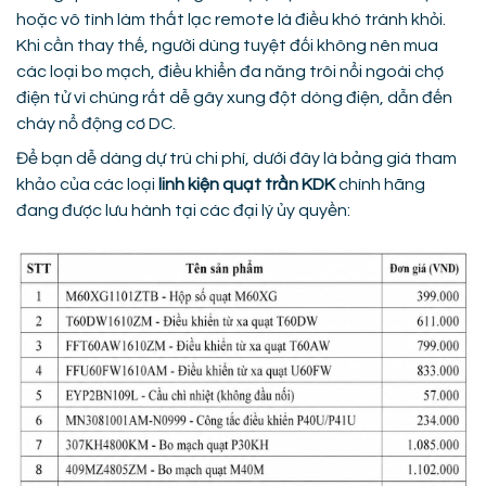
hoặc vô tình làm thất lạc remote là điều khó tránh khỏi.
Khi cần thay thế, người dùng tuyệt đối không nên mua
các loại bo mạch, điều khiển đa năng trôi nổi ngoài chợ
điện tử vì chúng rất dễ gây xung đột dòng điện, dẫn đến
cháy nổ động cơ DC.
Để bạn dễ dàng dự trù chi phí, dưới đây là bảng giá tham
khảo của các loại
linh kiện quạt trần KDK
chính hãng
đang được lưu hành tại các đại lý ủy quyền: