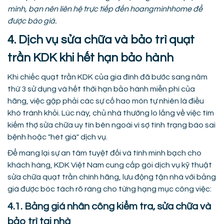
mình, bạn nên liên hệ trực tiếp đến hoangminhhome để
được báo giá.
4. Dịch vụ sửa chữa và bảo trì quạt
trần KDK khi hết hạn bảo hành
Khi chiếc quạt trần KDK của gia đình đã bước sang năm
thứ 3 sử dụng và hết thời hạn bảo hành miễn phí của
hãng, việc gặp phải các sự cố hao mòn tự nhiên là điều
khó tránh khỏi. Lúc này, chủ nhà thường lo lắng về việc tìm
kiếm thợ sửa chữa uy tín bên ngoài vì sợ tình trạng báo sai
bệnh hoặc "hét giá" dịch vụ.
Để mang lại sự an tâm tuyệt đối và tính minh bạch cho
khách hàng, KDK Việt Nam cung cấp gói dịch vụ kỹ thuật
sửa chữa quạt trần chính hãng, lưu động tận nhà với bảng
giá được bóc tách rõ ràng cho từng hạng mục công việc:
4.1. Bảng giá nhân công kiểm tra, sửa chữa và
bảo trì tại nhà