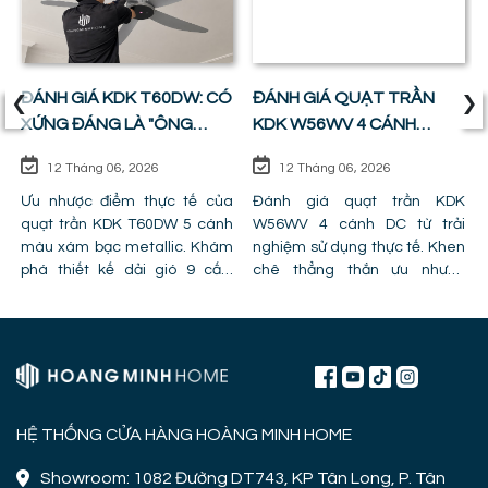
‹
›
ĐÁNH GIÁ KDK T60DW: CÓ
ĐÁNH GIÁ QUẠT TRẦN
XỨNG ĐÁNG LÀ "ÔNG
KDK W56WV 4 CÁNH
VUA" PHÒNG KHÁCH ?
ĐỘNG CƠ DC: SỰ CÂN
12 Tháng 06, 2026
12 Tháng 06, 2026
BẰNG HOÀN HẢO GIỮA
Ưu nhược điểm thực tế của
GIÁ TIỀN VÀ CÔNG NĂNG
Đánh giá quạt trần KDK
quạt trần KDK T60DW 5 cánh
W56WV 4 cánh DC từ trải
màu xám bạc metallic. Khám
nghiệm sử dụng thực tế. Khen
phá thiết kế dải gió 9 cấp,
chê thẳng thắn ưu nhược
công nghệ cánh PPG và chỉ ra
điểm, lỗi trần giật cấp khiến
lỗi lắp đặt khiến quạt bị giảm
quạt mất gió và hình ảnh thực
hiệu năng.
tế lắp đặt tại công trình!
HỆ THỐNG CỬA HÀNG HOÀNG MINH HOME
Showroom: 1082 Đường DT743, KP Tân Long, P. Tân