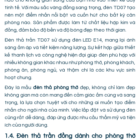
tinh tế. Với màu sắc vàng đồng sang trọng, đèn TD07 tạo
nên một điểm nhấn nổi bật và cuốn hút cho bất kỳ căn
phòng nào. Sản phẩm được làm từ chất liệu hợp kim và
đồng, đảm bảo độ bền và độ bóng đẹp theo thời gian.
Đèn thả trần TD07 sử dụng đèn LED E14, mang lại ánh
sáng ấm áp và tiết kiệm năng lượng. Sự kết hợp giữa thiết
kế thanh lịch và công nghệ hiện đại giúp đèn phù hợp với
nhiều không gian khác nhau như phòng thờ, phòng khách,
phòng ăn, phòng ngủ, và thậm chí là các khu vực sinh
hoạt chung.
Đây là mẫu
đèn thả phòng thờ
đẹp, không chỉ làm đẹp
không gian mà còn mang đến cảm giác ấm cúng và sang
trọng, là lựa chọn tuyệt vời cho những ai muốn tạo điểm
nhấn cho ngôi nhà của mình. Việc lắp đặt và sử dụng đèn
cũng rất dễ dàng, đáp ứng được nhu cầu thẩm mỹ và tiện
ích của người dùng.
1.4. Đèn thả trần đồng dành cho phòng thờ