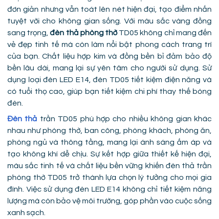
đơn giản nhưng vẫn toát lên nét hiện đại, tạo điểm nhấn
tuyệt vời cho không gian sống. Với màu sắc vàng đồng
sang trọng,
đèn thả phòng thờ
TD05 không chỉ mang đến
vẻ đẹp tinh tế mà còn làm nổi bật phong cách trang trí
của bạn. Chất liệu hợp kim và đồng bền bỉ đảm bảo độ
bền lâu dài, mang lại sự yên tâm cho người sử dụng. Sử
dụng loại đèn LED E14, đèn TD05 tiết kiệm điện năng và
có tuổi thọ cao, giúp bạn tiết kiệm chi phí thay thế bóng
đèn.
Đèn thả
trần TD05 phù hợp cho nhiều không gian khác
nhau như phòng thờ, ban công, phòng khách, phòng ăn,
phòng ngủ và thông tầng, mang lại ánh sáng ấm áp và
tạo không khí dễ chịu. Sự kết hợp giữa thiết kế hiện đại,
màu sắc tinh tế và chất liệu bền vững khiến đèn thả trần
phòng thờ TD05 trở thành lựa chọn lý tưởng cho mọi gia
đình. Việc sử dụng đèn LED E14 không chỉ tiết kiệm năng
lượng mà còn bảo vệ môi trường, góp phần vào cuộc sống
xanh sạch.