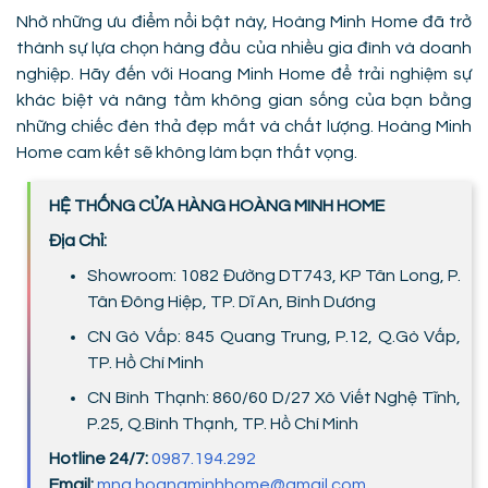
Nhờ những ưu điểm nổi bật này, Hoàng Minh Home đã trở
thành sự lựa chọn hàng đầu của nhiều gia đình và doanh
nghiệp. Hãy đến với Hoang Minh Home để trải nghiệm sự
khác biệt và nâng tầm không gian sống của bạn bằng
những chiếc đèn thả đẹp mắt và chất lượng. Hoàng Minh
Home cam kết sẽ không làm bạn thất vọng.
HỆ THỐNG CỬA HÀNG HOÀNG MINH HOME
Địa Chỉ:
Showroom: 1082 Đường DT743, KP Tân Long, P.
Tân Đông Hiệp, TP. Dĩ An, Bình Dương
CN Gò Vấp: 845 Quang Trung, P.12, Q.Gò Vấp,
TP. Hồ Chí Minh
CN Bình Thạnh: 860/60 D/27 Xô Viết Nghệ Tĩnh,
P.25, Q.Bình Thạnh, TP. Hồ Chí Minh
Hotline 24/7:
0987.194.292
Email:
mng.hoangminhhome@gmail.com