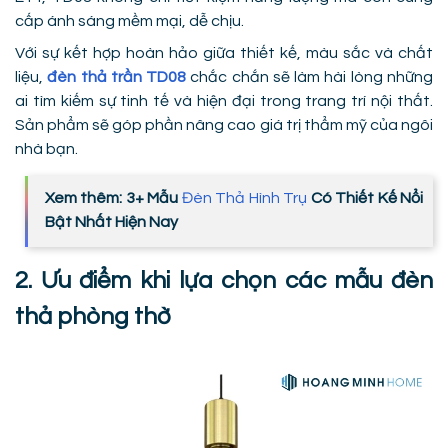
cấp ánh sáng mềm mại, dễ chịu.
Với sự kết hợp hoàn hảo giữa thiết kế, màu sắc và chất
liệu,
đèn thả trần TD08
chắc chắn sẽ làm hài lòng những
ai tìm kiếm sự tinh tế và hiện đại trong trang trí nội thất.
Sản phẩm sẽ góp phần nâng cao giá trị thẩm mỹ của ngôi
nhà bạn.
Xem thêm: 3+ Mẫu
Đèn Thả Hình Trụ
Có Thiết Kế Nổi
Bật Nhất Hiện Nay
2. Ưu điểm khi lựa chọn các mẫu đèn
thả phòng thờ