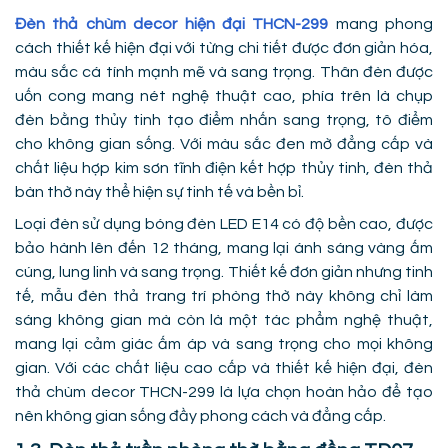
Đèn thả chùm decor hiện đại THCN-299
mang phong
cách thiết kế hiện đại với từng chi tiết được đơn giản hóa,
màu sắc cá tính mạnh mẽ và sang trọng. Thân đèn được
uốn cong mang nét nghệ thuật cao, phía trên là chụp
đèn bằng thủy tinh tạo điểm nhấn sang trọng, tô điểm
cho không gian sống. Với màu sắc đen mờ đẳng cấp và
chất liệu hợp kim sơn tĩnh điện kết hợp thủy tinh, đèn thả
bàn thờ này thể hiện sự tinh tế và bền bỉ.
Loại đèn sử dụng bóng đèn LED E14 có độ bền cao, được
bảo hành lên đến 12 tháng, mang lại ánh sáng vàng ấm
cúng, lung linh và sang trọng. Thiết kế đơn giản nhưng tinh
tế, mẫu đèn thả trang trí phòng thờ này không chỉ làm
sáng không gian mà còn là một tác phẩm nghệ thuật,
mang lại cảm giác ấm áp và sang trọng cho mọi không
gian. Với các chất liệu cao cấp và thiết kế hiện đại, đèn
thả chùm decor THCN-299 là lựa chọn hoàn hảo để tạo
nên không gian sống đầy phong cách và đẳng cấp.