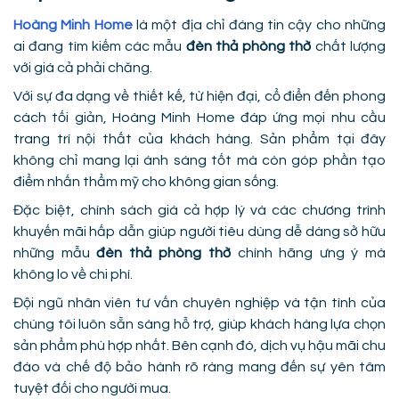
Hoàng Minh Home
là một địa chỉ đáng tin cậy cho những
ai đang tìm kiếm các mẫu
đèn thả phòng thờ
chất lượng
với giá cả phải chăng.
Với sự đa dạng về thiết kế, từ hiện đại, cổ điển đến phong
cách tối giản, Hoàng Minh Home đáp ứng mọi nhu cầu
trang trí nội thất của khách hàng. Sản phẩm tại đây
không chỉ mang lại ánh sáng tốt mà còn góp phần tạo
điểm nhấn thẩm mỹ cho không gian sống.
Đặc biệt, chính sách giá cả hợp lý và các chương trình
khuyến mãi hấp dẫn giúp người tiêu dùng dễ dàng sở hữu
những mẫu
đèn thả phòng thờ
chính hãng ưng ý mà
không lo về chi phí.
Đội ngũ nhân viên tư vấn chuyên nghiệp và tận tình của
chúng tôi luôn sẵn sàng hỗ trợ, giúp khách hàng lựa chọn
sản phẩm phù hợp nhất. Bên cạnh đó, dịch vụ hậu mãi chu
đáo và chế độ bảo hành rõ ràng mang đến sự yên tâm
tuyệt đối cho người mua.