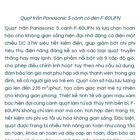
Quạt trần Panasonic 5 cánh có đèn F-60UFN
Quạt trần Panasonic 5 cánh F-60UFN là lựa chọn hoàn
hảo cho không gian sống hiện đại nhờ động cơ điện một
chiều DC 37W siêu tiết kiệm điện, giúp giảm bớt chi phí
tiêu thụ điện năng đáng kể so với các loại quạt truyền
thống hay máy lạnh. Sản phẩm nổi bật với 9 cấp độ gió,
cho phép điều chỉnh linh hoạt tùy theo nhu cầu sử dụng,
đảm bảo làn gió mát phù hợp với mọi thành viên trong gia
đình, kể cả người già và trẻ em. Quạt còn sở hữu lưu lượng
gió lên đến 235 m³/phút, tạo cảm giác mát mẻ tự nhiên
cho không gian phòng. Thiết kế tinh tế với gam màu xám
bạc hiện đại cùng cánh quạt làm từ sợi thủy tinh bền bỉ, F-
60UFN không chỉ làm mát mà còn tích hợp đèn trang trí,
tiết kiệm chi phí và tối ưu hóa không gian sống. Đặc biệt,
quạt được trang bị nhiều tính năng an toàn như công tắc
an toàn, khóa an toàn và dây cáp an toàn, đảm bảo an