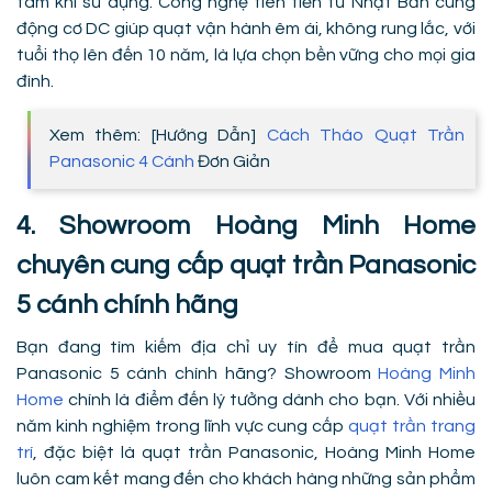
tâm khi sử dụng. Công nghệ tiên tiến từ Nhật Bản cùng
động cơ DC giúp quạt vận hành êm ái, không rung lắc, với
tuổi thọ lên đến 10 năm, là lựa chọn bền vững cho mọi gia
đình.
Xem thêm: [Hướng Dẫn]
Cách Tháo Quạt Trần
Panasonic 4 Cánh
Đơn Giản
4. Showroom Hoàng Minh Home
chuyên cung cấp quạt trần Panasonic
5 cánh chính hãng
Bạn đang tìm kiếm địa chỉ uy tín để mua quạt trần
Panasonic 5 cánh chính hãng? Showroom
Hoàng Minh
Home
chính là điểm đến lý tưởng dành cho bạn. Với nhiều
năm kinh nghiệm trong lĩnh vực cung cấp
quạt trần trang
trí
, đặc biệt là quạt trần Panasonic, Hoàng Minh Home
luôn cam kết mang đến cho khách hàng những sản phẩm