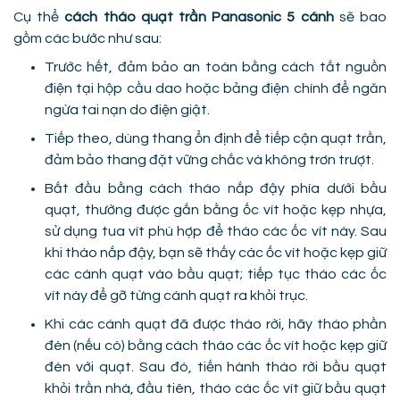
Cụ thể
cách tháo quạt trần Panasonic 5 cánh
sẽ bao
gồm các bước như sau:
Trước hết, đảm bảo an toàn bằng cách tắt nguồn
điện tại hộp cầu dao hoặc bảng điện chính để ngăn
ngừa tai nạn do điện giật.
Tiếp theo, dùng thang ổn định để tiếp cận quạt trần,
đảm bảo thang đặt vững chắc và không trơn trượt.
Bắt đầu bằng cách tháo nắp đậy phía dưới bầu
quạt, thường được gắn bằng ốc vít hoặc kẹp nhựa,
sử dụng tua vít phù hợp để tháo các ốc vít này. Sau
khi tháo nắp đậy, bạn sẽ thấy các ốc vít hoặc kẹp giữ
các cánh quạt vào bầu quạt; tiếp tục tháo các ốc
vít này để gỡ từng cánh quạt ra khỏi trục.
Khi các cánh quạt đã được tháo rời, hãy tháo phần
đèn (nếu có) bằng cách tháo các ốc vít hoặc kẹp giữ
đèn với quạt. Sau đó, tiến hành tháo rời bầu quạt
khỏi trần nhà, đầu tiên, tháo các ốc vít giữ bầu quạt