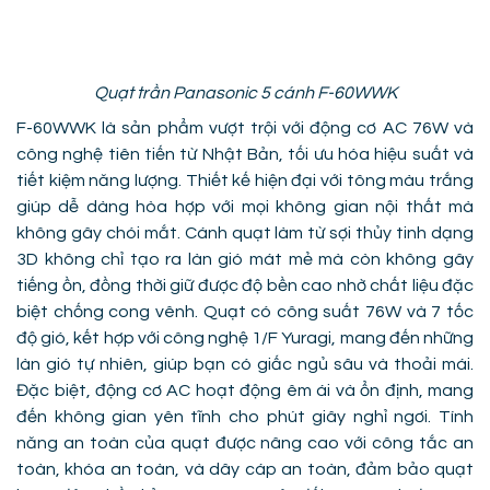
Quạt trần Panasonic 5 cánh F-60WWK
F-60WWK là sản phẩm vượt trội với động cơ AC 76W và
công nghệ tiên tiến từ Nhật Bản, tối ưu hóa hiệu suất và
tiết kiệm năng lượng. Thiết kế hiện đại với tông màu trắng
giúp dễ dàng hòa hợp với mọi không gian nội thất mà
không gây chói mắt. Cánh quạt làm từ sợi thủy tinh dạng
3D không chỉ tạo ra làn gió mát mẻ mà còn không gây
tiếng ồn, đồng thời giữ được độ bền cao nhờ chất liệu đặc
biệt chống cong vênh. Quạt có công suất 76W và 7 tốc
độ gió, kết hợp với công nghệ 1/F Yuragi, mang đến những
làn gió tự nhiên, giúp bạn có giấc ngủ sâu và thoải mái.
Đặc biệt, động cơ AC hoạt động êm ái và ổn định, mang
đến không gian yên tĩnh cho phút giây nghỉ ngơi. Tính
năng an toàn của quạt được nâng cao với công tắc an
toàn, khóa an toàn, và dây cáp an toàn, đảm bảo quạt