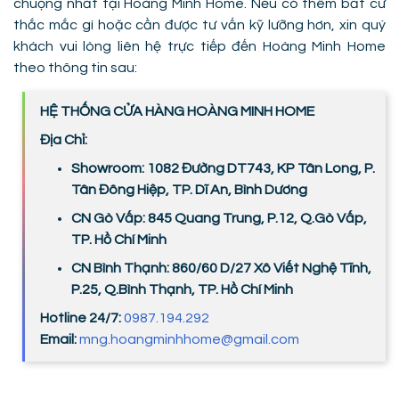
chuộng nhất tại Hoàng Minh Home. Nếu có thêm bất cứ
thắc mắc gì hoặc cần được tư vấn kỹ lưỡng hơn, xin quý
khách vui lòng liên hệ trực tiếp đến Hoàng Minh Home
theo thông tin sau:
HỆ THỐNG CỬA HÀNG HOÀNG MINH HOME
Địa Chỉ:
Showroom: 1082 Đường DT743, KP Tân Long, P.
Tân Đông Hiệp, TP. Dĩ An, Bình Dương
CN Gò Vấp: 845 Quang Trung, P.12, Q.Gò Vấp,
TP. Hồ Chí Minh
CN Bình Thạnh: 860/60 D/27 Xô Viết Nghệ Tĩnh,
P.25, Q.Bình Thạnh, TP. Hồ Chí Minh
Hotline 24/7:
0987.194.292
Email:
mng.hoangminhhome@gmail.com