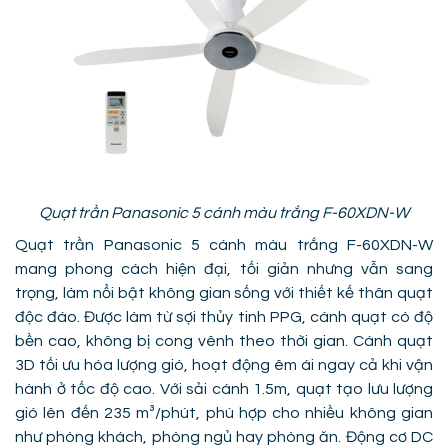
Quạt trần Panasonic 5 cánh màu trắng F-60XDN-W
Quạt trần Panasonic 5 cánh màu trắng F-60XDN-W
mang phong cách hiện đại, tối giản nhưng vẫn sang
trọng, làm nổi bật không gian sống với thiết kế thân quạt
độc đáo. Được làm từ sợi thủy tinh PPG, cánh quạt có độ
bền cao, không bị cong vênh theo thời gian. Cánh quạt
3D tối ưu hóa lượng gió, hoạt động êm ái ngay cả khi vận
hành ở tốc độ cao. Với sải cánh 1.5m, quạt tạo lưu lượng
gió lên đến 235 m³/phút, phù hợp cho nhiều không gian
như phòng khách, phòng ngủ hay phòng ăn. Động cơ DC