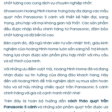
chất lượng cao cùng dịch vụ chuyên nghiệp nhất.
Showroom Hoàng Minh Home trưng bày đa dạng các mẫu
quạt trần Panasonic 5 cánh với thiết kế hiện đại, sang
trọng, phù hợp với mọi không gian nội thất. Các sản phẩm
đều được nhập khẩu chính hãng từ Panasonic, đảm bảo
chất lượng và độ bền bỉ cao.
Bên cạnh đó, đội ngũ nhân viên tư vấn nhiệt tình, giàu kinh
nghiệm của Hoàng Minh Home luôn sẵn sàng hỗ trợ khách
hàng lựa chọn được sản phẩm phù hợp nhất với nhu cầu
và sở thích của mình.
Với những ưu điểm vượt trội, Hoàng Minh Home đã và đang
nhận được sự tin tưởng của đông đảo khách hàng. Hãy
đến với Hoàng Minh để trải nghiệm dịch vụ mua sắm hoàn
hảo và sở hữu những chiếc quạt trần Panasonic 5 cánh
chính hãng với giá cả cạnh tranh nhất nhé!
Trên đây là toàn bộ hướng dẫn
cách tháo quạt trần
Panasonic 5 cánh
và những sản phẩm quạt trần được ưa