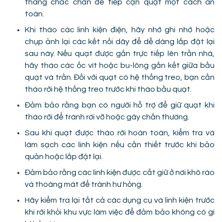
thang chắc chắn để tiếp cận quạt một cách an
toàn.
Khi tháo các linh kiện điện, hãy nhớ ghi nhớ hoặc
chụp ảnh lại các kết nối dây để dễ dàng lắp đặt lại
sau này. Nếu quạt được gắn trực tiếp lên trần nhà,
hãy tháo các ốc vít hoặc bu-lông gắn kết giữa bầu
quạt và trần. Đối với quạt có hệ thống treo, bạn cần
tháo rời hệ thống treo trước khi tháo bầu quạt.
Đảm bảo rằng bạn có người hỗ trợ để giữ quạt khi
tháo rời để tránh rơi vỡ hoặc gây chấn thương.
Sau khi quạt được tháo rời hoàn toàn, kiểm tra và
làm sạch các linh kiện nếu cần thiết trước khi bảo
quản hoặc lắp đặt lại.
Đảm bảo rằng các linh kiện được cất giữ ở nơi khô ráo
và thoáng mát để tránh hư hỏng.
Hãy kiểm tra lại tất cả các dụng cụ và linh kiện trước
khi rời khỏi khu vực làm việc để đảm bảo không có gì