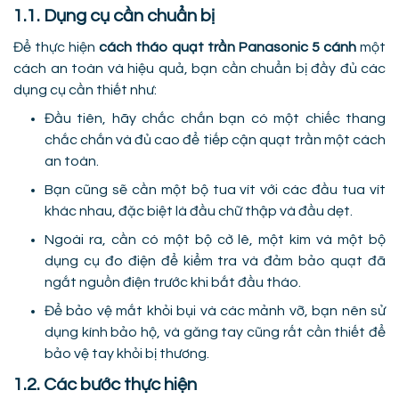
1.1. Dụng cụ cần chuẩn bị
Để thực hiện
cách tháo quạt trần Panasonic 5 cánh
một
cách an toàn và hiệu quả, bạn cần chuẩn bị đầy đủ các
dụng cụ cần thiết như:
Đầu tiên, hãy chắc chắn bạn có một chiếc thang
chắc chắn và đủ cao để tiếp cận quạt trần một cách
an toàn.
Bạn cũng sẽ cần một bộ tua vít với các đầu tua vít
khác nhau, đặc biệt là đầu chữ thập và đầu dẹt.
Ngoài ra, cần có một bộ cờ lê, một kìm và một bộ
dụng cụ đo điện để kiểm tra và đảm bảo quạt đã
ngắt nguồn điện trước khi bắt đầu tháo.
Để bảo vệ mắt khỏi bụi và các mảnh vỡ, bạn nên sử
dụng kính bảo hộ, và găng tay cũng rất cần thiết để
bảo vệ tay khỏi bị thương.
1.2. Các bước thực hiện