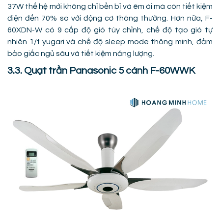
37W thế hệ mới không chỉ bền bỉ và êm ái mà còn tiết kiệm
điện đến 70% so với động cơ thông thường. Hơn nữa, F-
60XDN-W có 9 cấp độ gió tùy chỉnh, chế độ tạo gió tự
nhiên 1/f yugari và chế độ sleep mode thông minh, đảm
bảo giấc ngủ sâu và tiết kiệm năng lượng.
3.3. Quạt trần Panasonic 5 cánh F-60WWK