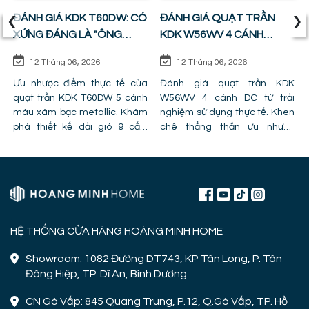
‹
›
ĐÁNH GIÁ KDK T60DW: CÓ
ĐÁNH GIÁ QUẠT TRẦN
XỨNG ĐÁNG LÀ "ÔNG
KDK W56WV 4 CÁNH
VUA" PHÒNG KHÁCH ?
ĐỘNG CƠ DC: SỰ CÂN
12 Tháng 06, 2026
12 Tháng 06, 2026
BẰNG HOÀN HẢO GIỮA
Ưu nhược điểm thực tế của
GIÁ TIỀN VÀ CÔNG NĂNG
Đánh giá quạt trần KDK
quạt trần KDK T60DW 5 cánh
W56WV 4 cánh DC từ trải
màu xám bạc metallic. Khám
nghiệm sử dụng thực tế. Khen
phá thiết kế dải gió 9 cấp,
chê thẳng thắn ưu nhược
công nghệ cánh PPG và chỉ ra
điểm, lỗi trần giật cấp khiến
lỗi lắp đặt khiến quạt bị giảm
quạt mất gió và hình ảnh thực
hiệu năng.
tế lắp đặt tại công trình!
HỆ THỐNG CỬA HÀNG HOÀNG MINH HOME
Showroom: 1082 Đường DT743, KP Tân Long, P. Tân
Đông Hiệp, TP. Dĩ An, Bình Dương
CN Gò Vấp: 845 Quang Trung, P.12, Q.Gò Vấp, TP. Hồ