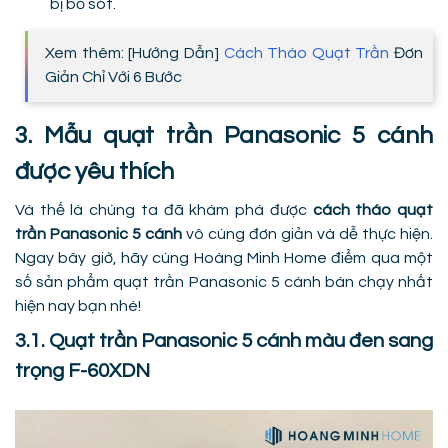
bị bỏ sót.
Xem thêm: [Hướng Dẫn]
Cách Tháo Quạt Trần
Đơn
Giản Chỉ Với 6 Bước
3. Mẫu quạt trần Panasonic 5 cánh
được yêu thích
Và thế là chúng ta đã khám phá được
cách tháo quạt
trần Panasonic 5 cánh
vô cùng đơn giản và dễ thực hiện.
Ngay bây giờ, hãy cùng Hoàng Minh Home điểm qua một
số sản phẩm quạt trần Panasonic 5 cánh bán chạy nhất
hiện nay bạn nhé!
3.1. Quạt trần Panasonic 5 cánh màu đen sang
trọng F-60XDN