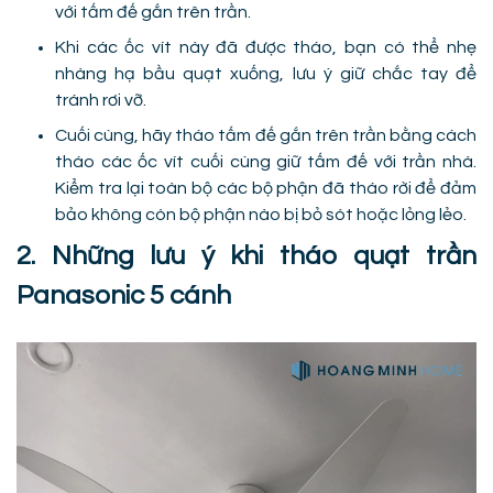
với tấm đế gắn trên trần.
Khi các ốc vít này đã được tháo, bạn có thể nhẹ
nhàng hạ bầu quạt xuống, lưu ý giữ chắc tay để
tránh rơi vỡ.
Cuối cùng, hãy tháo tấm đế gắn trên trần bằng cách
tháo các ốc vít cuối cùng giữ tấm đế với trần nhà.
Kiểm tra lại toàn bộ các bộ phận đã tháo rời để đảm
bảo không còn bộ phận nào bị bỏ sót hoặc lỏng lẻo.
2. Những lưu ý khi tháo quạt trần
Panasonic 5 cánh