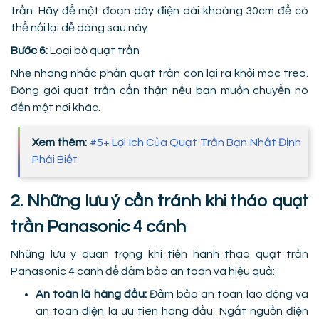
trần. Hãy để một đoạn dây điện dài khoảng 30cm để có
thể nối lại dễ dàng sau này.
Bước 6:
Loại bỏ quạt trần
Nhẹ nhàng nhấc phần quạt trần còn lại ra khỏi móc treo.
Đóng gói quạt trần cẩn thận nếu bạn muốn chuyển nó
đến một nơi khác.
Xem thêm:
#5+ Lợi Ích Của Quạt Trần Bạn Nhất Định
Phải Biết
2. Những lưu ý cần tránh khi tháo quạt
trần Panasonic 4 cánh
Những lưu ý quan trọng khi tiến hành tháo quạt trần
Panasonic 4 cánh để đảm bảo an toàn và hiệu quả:
An toàn là hàng đầu:
Đảm bảo an toàn lao động và
an toàn điện là ưu tiên hàng đầu. Ngắt nguồn điện