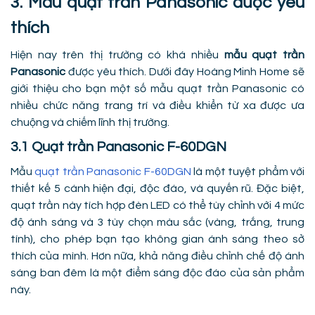
3. Mẫu quạt trần Panasonic được yêu
thích
Hiện nay trên thị trường có khá nhiều
mẫu quạt trần
Panasonic
được yêu thích. Dưới đây Hoàng Minh Home sẽ
giới thiệu cho bạn một số mẫu quạt trần Panasonic có
nhiều chức năng trang trí và điều khiển từ xa được ưa
chuộng và chiếm lĩnh thị trường.
3.1 Quạt trần Panasonic F-60DGN
Mẫu
quạt trần Panasonic F-60DGN
là một tuyệt phẩm với
thiết kế 5 cánh hiện đại, độc đáo, và quyến rũ. Đặc biệt,
quạt trần này tích hợp đèn LED có thể tùy chỉnh với 4 mức
độ ánh sáng và 3 tùy chọn màu sắc (vàng, trắng, trung
tính), cho phép bạn tạo không gian ánh sáng theo sở
thích của mình. Hơn nữa, khả năng điều chỉnh chế độ ánh
sáng ban đêm là một điểm sáng độc đáo của sản phẩm
này.