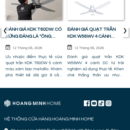
‹
›
ĐÁNH GIÁ KDK T60DW: CÓ
ĐÁNH GIÁ QUẠT TRẦN
XỨNG ĐÁNG LÀ "ÔNG
KDK W56WV 4 CÁNH
VUA" PHÒNG KHÁCH ?
ĐỘNG CƠ DC: SỰ CÂN
12 Tháng 06, 2026
12 Tháng 06, 2026
BẰNG HOÀN HẢO GIỮA
Ưu nhược điểm thực tế của
GIÁ TIỀN VÀ CÔNG NĂNG
Đánh giá quạt trần KDK
quạt trần KDK T60DW 5 cánh
W56WV 4 cánh DC từ trải
màu xám bạc metallic. Khám
nghiệm sử dụng thực tế. Khen
phá thiết kế dải gió 9 cấp,
chê thẳng thắn ưu nhược
công nghệ cánh PPG và chỉ ra
điểm, lỗi trần giật cấp khiến
lỗi lắp đặt khiến quạt bị giảm
quạt mất gió và hình ảnh thực
hiệu năng.
tế lắp đặt tại công trình!
HỆ THỐNG CỬA HÀNG HOÀNG MINH HOME