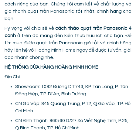
cách riêng của bạn. Chúng tôi cam kết về chất lượng và
giá thành quạt trần Panasonic tốt nhất, chính hãng cho
bạn.
Hy vọng với chia sẻ về
cách tháo quạt trần Panasonic 4
cánh
ở trên đã mang đến kiến thức hữu ích cho bạn. Để
tìm mua được quạt trần Panasonic giá tốt và chính hãng
hãy liên hệ với Hoàng Minh Home ngay để được tư vấn, giải
đáp nhanh chóng nhé.
HỆ THỐNG CỬA HÀNG HOÀNG MINH HOME
Địa Chỉ:
Showroom: 1082 Đường DT743, KP Tân Long, P. Tân
Đông Hiệp, TP. Dĩ An, Bình Dương
CN Gò Vấp: 845 Quang Trung, P.12, Q.Gò Vấp, TP. Hồ
Chí Minh
CN Bình Thạnh: 860/60 D/27 Xô Viết Nghệ Tĩnh, P.25,
Q.Bình Thạnh, TP. Hồ Chí Minh