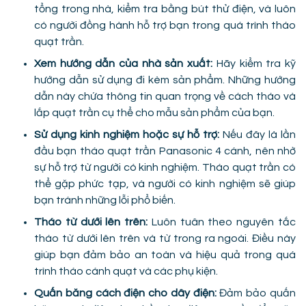
tổng trong nhà, kiểm tra bằng bút thử điện, và luôn
có người đồng hành hỗ trợ bạn trong quá trình tháo
quạt trần.
Xem hướng dẫn của nhà sản xuất:
Hãy kiểm tra kỹ
hướng dẫn sử dụng đi kèm sản phẩm. Những hướng
dẫn này chứa thông tin quan trọng về cách tháo và
lắp quạt trần cụ thể cho mẫu sản phẩm của bạn.
Sử dụng kinh nghiệm hoặc sự hỗ trợ:
Nếu đây là lần
đầu bạn tháo quạt trần Panasonic 4 cánh, nên nhờ
sự hỗ trợ từ người có kinh nghiệm. Tháo quạt trần có
thể gặp phức tạp, và người có kinh nghiệm sẽ giúp
bạn tránh những lỗi phổ biến.
Tháo từ dưới lên trên:
Luôn tuân theo nguyên tắc
tháo từ dưới lên trên và từ trong ra ngoài. Điều này
giúp bạn đảm bảo an toàn và hiệu quả trong quá
trình tháo cánh quạt và các phụ kiện.
Quấn băng cách điện cho dây điện:
Đảm bảo quấn