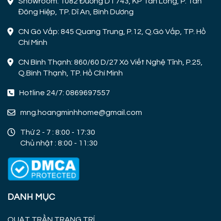
Showroom: 1082 Đường DT743, KP Tân Long, P. Tân
Đông Hiệp, TP. Dĩ An, Bình Dương
CN Gò Vấp: 845 Quang Trung, P.12, Q.Gò Vấp, TP. Hồ
Chí Minh
CN Bình Thạnh: 860/60 D/27 Xô Viết Nghệ Tĩnh, P.25,
Q.Bình Thạnh, TP. Hồ Chí Minh
Hotline 24/7: 0869697557
mng.hoangminhhome@gmail.com
Thứ 2 - 7 : 8:00 - 17:30
Chủ nhật : 8:00 - 11:30
DANH MỤC
QUẠT TRẦN TRANG TRÍ