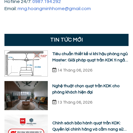
Hotline 24/7:
0987.194.292
Email:
mng.hoangminhhome@gmail.com
TIN TỨC MỚI
Tiêu chuẩn thiết kế vi khí hậu phòng ngủ
Master: Giải pháp quạt trần KDK ti ngắn
chuẩn nhân trắc học
14 Tháng 06, 2026
Nghệ thuật chọn quạt trần KDK cho
phòng khách hiện đại
13 Tháng 06, 2026
Chính sách bảo hành quạt trần KDK:
Quyền lợi chính hãng và cẩm nang sửa