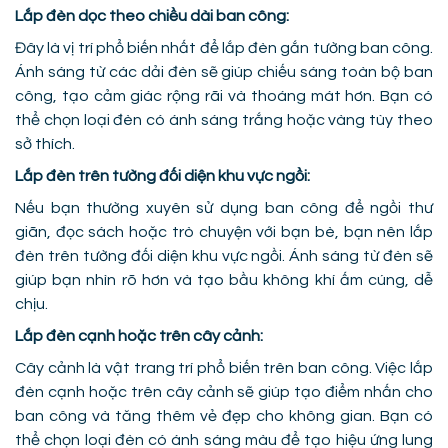
Lắp đèn dọc theo chiều dài ban công:
Đây là vị trí phổ biến nhất để lắp đèn gắn tường ban công.
Ánh sáng từ các dải đèn sẽ giúp chiếu sáng toàn bộ ban
công, tạo cảm giác rộng rãi và thoáng mát hơn. Bạn có
thể chọn loại đèn có ánh sáng trắng hoặc vàng tùy theo
sở thích.
Lắp đèn trên tường đối diện khu vực ngồi:
Nếu bạn thường xuyên sử dụng ban công để ngồi thư
giãn, đọc sách hoặc trò chuyện với bạn bè, bạn nên lắp
đèn trên tường đối diện khu vực ngồi. Ánh sáng từ đèn sẽ
giúp bạn nhìn rõ hơn và tạo bầu không khí ấm cúng, dễ
chịu.
Lắp đèn cạnh hoặc trên cây cảnh:
Cây cảnh là vật trang trí phổ biến trên ban công. Việc lắp
đèn cạnh hoặc trên cây cảnh sẽ giúp tạo điểm nhấn cho
ban công và tăng thêm vẻ đẹp cho không gian. Bạn có
thể chọn loại đèn có ánh sáng màu để tạo hiệu ứng lung