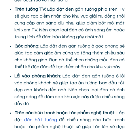
đến 80cm so với mặt sofa.
Trên tường TV:
Lắp đặt đèn gắn tường phía trên TV
sẽ giúp tạo điểm nhấn cho khu vực giải trí, đồng thời
cung cấp ánh sáng dịu nhẹ, giúp giảm bớt mỏi mắt
khi xem TV. Nên chọn loại đèn có ánh sáng ấm hoặc
trung tính để đảm bảo không gây chói mắt.
Góc phòng:
Lắp đặt đèn gắn tường ở góc phòng sẽ
giúp tạo cảm giác ấm cúng và tăng thêm chiều sâu
cho không gian. Bạn có thể chọn những mẫu đèn có
thiết kế độc đáo để tạo điểm nhấn cho khu vực này.
Lối vào phòng khách:
Lắp đặt đèn gắn tường ở lối
vào phòng khách sẽ giúp tạo ấn tượng ban đầu tốt
đẹp cho khách đến nhà. Nên chọn loại đèn có ánh
sáng sáng để đảm bảo khu vực này được chiếu sáng
đầy đủ.
Trên các bức tranh hoặc tác phẩm nghệ thuật:
Lắp
đặt
đèn hắt tường
để chiếu sáng các bức tranh
hoặc tác phẩm nghệ thuật sẽ giúp tôn lên vẻ đẹp