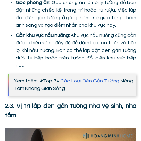
Góc phòng ăn:
Góc phòng ăn là nơi lý tưởng để bạn
đặt những chiếc kệ trang trí hoặc tủ rượu. Việc lắp
đặt đèn gắn tường ở góc phòng sẽ giúp tăng thêm
ánh sáng và tạo điểm nhấn cho khu vực này.
Gần khu vực nấu nướng:
Khu vực nấu nướng cũng cần
được chiếu sáng đầy đủ để đảm bảo an toàn và tiện
lợi khi nấu nướng. Bạn có thể lắp đặt đèn gắn tường
dưới tủ bếp hoặc trên tường đối diện khu vực bếp
nấu.
Xem thêm: #Top 7+
Các Loại Đèn Gắn Tường
Nâng
Tâm Không Gian Sống
2.3. Vị trí lắp đèn gắn tường nhà vệ sinh, nhà
tắm