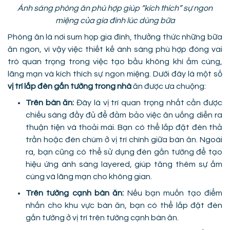
Ánh sáng phòng ăn phù hợp giúp “kích thích” sự ngon
miệng của gia đình lúc dùng bữa
Phòng ăn là nơi sum họp gia đình, thưởng thức những bữa
ăn ngon, vì vậy việc thiết kế ánh sáng phù hợp đóng vai
trò quan trọng trong việc tạo bầu không khí ấm cúng,
lãng mạn và kích thích sự ngon miệng. Dưới đây là một số
vị trí lắp đèn gắn tường trong nhà
ăn được ưa chuộng:
Trên bàn ăn:
Đây là vị trí quan trọng nhất cần được
chiếu sáng đầy đủ để đảm bảo việc ăn uống diễn ra
thuận tiện và thoải mái. Bạn có thể lắp đặt đèn thả
trần hoặc đèn chùm ở vị trí chính giữa bàn ăn. Ngoài
ra, bạn cũng có thể sử dụng đèn gắn tường để tạo
hiệu ứng ánh sáng layered, giúp tăng thêm sự ấm
cúng và lãng mạn cho không gian.
Trên tường cạnh bàn ăn:
Nếu bạn muốn tạo điểm
nhấn cho khu vực bàn ăn, bạn có thể lắp đặt đèn
gắn tường ở vị trí trên tường cạnh bàn ăn.