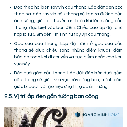
Dọc theo hai bên tay vịn cầu thang: Lắp đặt đèn dọc
theo hai bên tay vịn cầu thang sẽ tạo ra đường dẫn
ánh sáng, giúp di chuyển an toàn khi lên xuống cầu
thang, đặc biệt vào ban đêm. Chiều cao lắp đặt phù
hợp là từ 0,8m đến 1m tính từ tay vịn cầu thang.
Góc cua cầu thang: Lắp đặt đèn ở góc cua cầu
thang sẽ giúp chiếu sáng những điểm khuất, đảm
bảo an toàn khi di chuyển và tạo điểm nhấn cho khu
vực này.
Bên dưới gầm cầu thang: Lắp đặt đèn bên dưới gầm
cầu thang sẽ giúp khu vực này sáng hơn, tránh cảm
giác bí bách và tạo hiệu ứng thị giác ấn tượng.
2.5. Vị trí lắp đèn gắn tường ban công