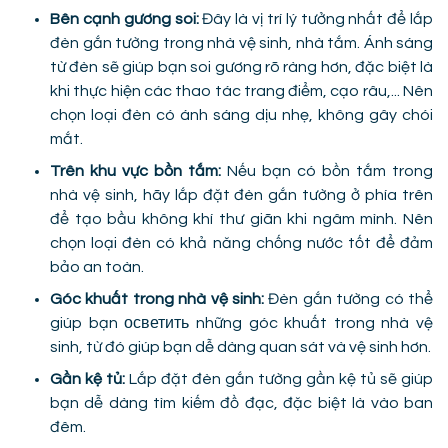
Bên cạnh gương soi:
Đây là vị trí lý tưởng nhất để lắp
đèn gắn tường trong nhà vệ sinh, nhà tắm. Ánh sáng
từ đèn sẽ giúp bạn soi gương rõ ràng hơn, đặc biệt là
khi thực hiện các thao tác trang điểm, cạo râu,... Nên
chọn loại đèn có ánh sáng dịu nhẹ, không gây chói
mắt.
Trên khu vực bồn tắm:
Nếu bạn có bồn tắm trong
nhà vệ sinh, hãy lắp đặt đèn gắn tường ở phía trên
để tạo bầu không khí thư giãn khi ngâm mình. Nên
chọn loại đèn có khả năng chống nước tốt để đảm
bảo an toàn.
Góc khuất trong nhà vệ sinh:
Đèn gắn tường có thể
giúp bạn осветить những góc khuất trong nhà vệ
sinh, từ đó giúp bạn dễ dàng quan sát và vệ sinh hơn.
Gần kệ tủ:
Lắp đặt đèn gắn tường gần kệ tủ sẽ giúp
bạn dễ dàng tìm kiếm đồ đạc, đặc biệt là vào ban
đêm.