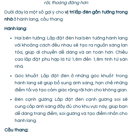
rãi, thoáng đãng hơn
Dưới đây là một số gợi ý cho
vị trí lắp đèn gắn tường trong
nhà
ở hành lang, cầu thang:
Hành lang:
Hai bên tường: Lắp đặt đèn hai bên tường hành lang
với khoảng cách đều nhau sẽ tạo ra nguồn sáng lan
tỏa, giúp di chuyển dễ dàng và an toàn hơn. Chiều
cao lắp đặt phù hợp là từ 1,6m đến 1,8m tính từ sàn
nhà.
Góc khuất: Lắp đặt đèn ở những góc khuất trong
hành lang sẽ giúp bổ sung ánh sáng, hạn chế những
điểm tối và tạo cảm giác rộng rãi hơn cho không gian.
Bên cạnh gương: Lắp đặt đèn cạnh gương soi sẽ
cung cấp ánh sáng đầy đủ cho khu vực này, giúp bạn
dễ dàng trang điểm, soi gương và tạo điểm nhấn cho
hành lang.
Cầu thang: