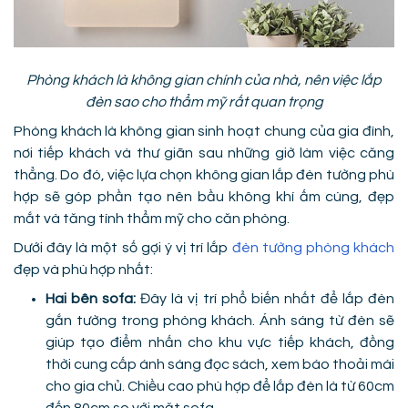
Phòng khách là không gian chính của nhà, nên việc lắp
đèn sao cho thẩm mỹ rất quan trọng
Phòng khách là không gian sinh hoạt chung của gia đình,
nơi tiếp khách và thư giãn sau những giờ làm việc căng
thẳng. Do đó, việc lựa chọn không gian lắp đèn tường phù
hợp sẽ góp phần tạo nên bầu không khí ấm cúng, đẹp
mắt và tăng tính thẩm mỹ cho căn phòng.
Dưới đây là một số gợi ý vị trí lắp
đèn tường phòng khách
đẹp và phù hợp nhất:
Hai bên sofa:
Đây là vị trí phổ biến nhất để lắp đèn
gắn tường trong phòng khách. Ánh sáng từ đèn sẽ
giúp tạo điểm nhấn cho khu vực tiếp khách, đồng
thời cung cấp ánh sáng đọc sách, xem báo thoải mái
cho gia chủ. Chiều cao phù hợp để lắp đèn là từ 60cm