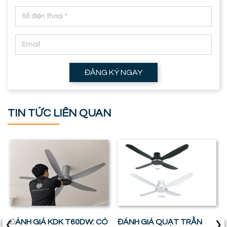
ĐĂNG KÝ NGAY
TIN TỨC LIÊN QUAN
‹
›
ĐÁNH GIÁ KDK T60DW: CÓ
ĐÁNH GIÁ QUẠT TRẦN