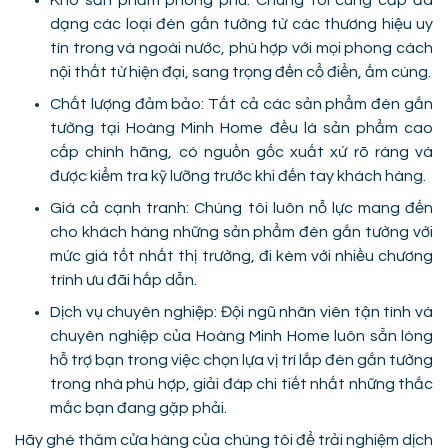
Kho sản phẩm phong phú: Chúng tôi cung cấp đa
dạng các loại đèn gắn tường từ các thương hiệu uy
tín trong và ngoài nước, phù hợp với mọi phong cách
nội thất từ hiện đại, sang trọng đến cổ điển, ấm cúng.
Chất lượng đảm bảo: Tất cả các sản phẩm đèn gắn
tường tại Hoàng Minh Home đều là sản phẩm cao
cấp chính hãng, có nguồn gốc xuất xứ rõ ràng và
được kiểm tra kỹ lưỡng trước khi đến tay khách hàng.
Giá cả cạnh tranh: Chúng tôi luôn nỗ lực mang đến
cho khách hàng những sản phẩm đèn gắn tường với
mức giá tốt nhất thị trường, đi kèm với nhiều chương
trình ưu đãi hấp dẫn.
Dịch vụ chuyên nghiệp: Đội ngũ nhân viên tận tình và
chuyên nghiệp của Hoàng Minh Home luôn sẵn lòng
hỗ trợ bạn trong việc chọn lựa vị trí lắp đèn gắn tường
trong nhà phù hợp, giải đáp chi tiết nhất những thắc
mắc bạn đang gặp phải.
Hãy ghé thăm cửa hàng của chúng tôi để trải nghiệm dịch