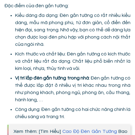
Đặc điểm của đèn gắn tường:
Kiểu dáng đa dạng: Đèn gắn tường có rất nhiều kiểu
dáng, mẫu mã phong phú, từ đơn giản, cổ điển đến
hiện đại, sang trọng. Nhờ vậy, bạn có thể dễ dàng lựa
chọn được loại đèn phù hợp với phong cách nội thất
của ngôi nhà.
Kích thước và chất liệu: Đèn gắn tường có kích thước
và chất liệu rất đa dạng. Chất liệu phổ biến nhất là
kim loại, nhựa, thủy tinh và vải.
Vị trí lắp đèn gắn tường trong nhà
: Đèn gắn tường có
thể được lắp đặt ở nhiều vị trí khác nhau trong nhà
như phòng khách, phòng ngủ, phòng ăn, cầu thang,
hành lang, …
Công dụng: Đèn gắn tường có hai chức năng chính là
chiếu sáng và trang trí.
Xem thêm: [Tìm Hiểu]
Cao Độ Đèn Gắn Tường
Bao