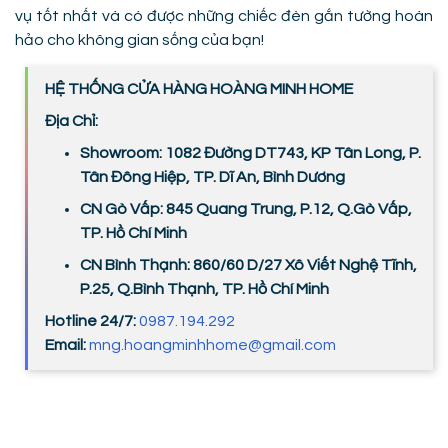
vụ tốt nhất và có được những chiếc đèn gắn tường hoàn
hảo cho không gian sống của bạn!
HỆ THỐNG CỬA HÀNG HOÀNG MINH HOME
Địa Chỉ:
Showroom: 1082 Đường DT743, KP Tân Long, P.
Tân Đông Hiệp, TP. Dĩ An, Bình Dương
CN Gò Vấp: 845 Quang Trung, P.12, Q.Gò Vấp,
TP. Hồ Chí Minh
CN Bình Thạnh: 860/60 D/27 Xô Viết Nghệ Tĩnh,
P.25, Q.Bình Thạnh, TP. Hồ Chí Minh
Hotline 24/7:
0987.194.292
Email:
mng.hoangminhhome@gmail.com