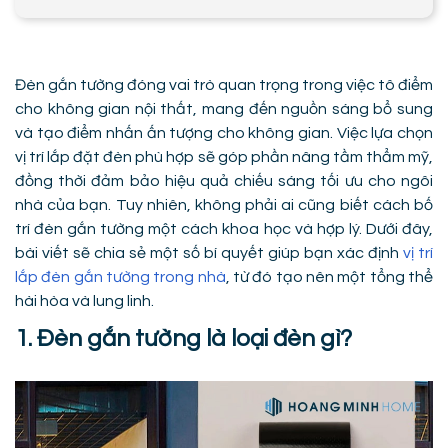
Đèn gắn tường đóng vai trò quan trọng trong việc tô điểm
cho không gian nội thất, mang đến nguồn sáng bổ sung
và tạo điểm nhấn ấn tượng cho không gian. Việc lựa chọn
vị trí lắp đặt đèn phù hợp sẽ góp phần nâng tầm thẩm mỹ,
đồng thời đảm bảo hiệu quả chiếu sáng tối ưu cho ngôi
nhà của bạn. Tuy nhiên, không phải ai cũng biết cách bố
trí đèn gắn tường một cách khoa học và hợp lý. Dưới đây,
bài viết sẽ chia sẻ một số bí quyết giúp bạn xác định
vị trí
lắp đèn gắn tường trong nhà
, từ đó tạo nên một tổng thể
hài hòa và lung linh.
1. Đèn gắn tường là loại đèn gì?