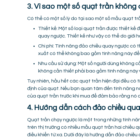
3. Vì sao một số quạt trần không
Có thể có một số lý do tại sao một số mẫu quạt t
Thiết kế: Một số loại quạt trần được thiết k
quay ngược. Thiết kế như vậy có thể do giới h
Chi phí: Tính năng đảo chiều quay ngược có t
xuất có thể không bao gồm tính năng này để 
Nhu cầu sử dụng: Một số người dùng không c
không cần thiết phải bao gồm tính năng này
Tuy nhiên, hầu hết các quạt trần hiện đại đều có 
định của quạt. Nếu bạn quan tâm đến tính năng n
của quạt trần trước khi mua để đảm bảo rằng nó c
4. Hướng dẫn cách đảo chiều qua
Quạt trần chạy ngược là một trong những tính năng
trên thị trường có nhiều mẫu quạt trần hai chiều 
điều khiển từ xa. Dưới đây là hướng dẫn đảo chiều 