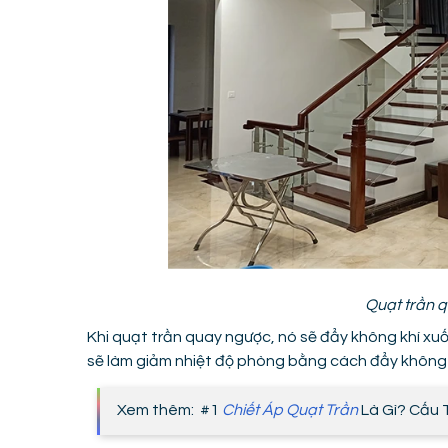
Quạt trần q
Khi quạt trần quay ngược, nó sẽ đẩy không khí xuố
sẽ làm giảm nhiệt độ phòng bằng cách đẩy không kh
Xem thêm: #1
Chiết Áp Quạt Trần
Là Gì? Cấu 