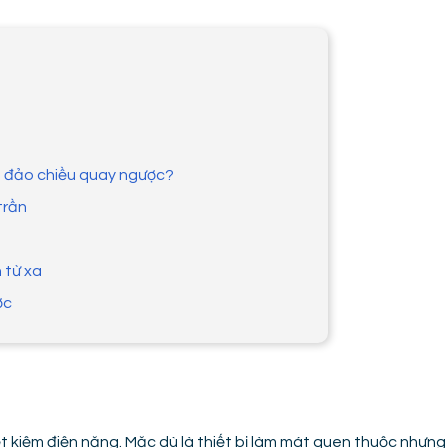
ng đảo chiều quay ngược?
trần
 từ xa
ợc
iết kiệm điện năng. Mặc dù là thiết bị làm mát quen thuộc nhưng