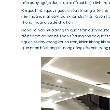
trần quay ngược được tạo ra để cải thiện tình trạn
Khi quạt trần quay ngược chiều sẽ hút gió lên trên
nên thoáng mát và khoan khái hơn. Nhất là với nh
thông thoáng và dễ chịu hơn.
Ngoài ra, vào mùa đông thì quạt trần quay ngược
trở nên ấm áp hơn nếu bạn sử dụng chế độ quạt t
ngược sẽ đẩy không khí lên trên, khiến không khí 
giúp phân bố không khí nóng đồng đều hơn trong 