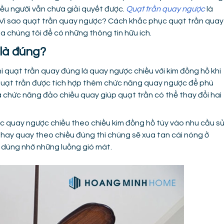
iều người vẫn chưa giải quyết được.
Quạt trần quay ngược
là
 Vì sao quạt trần quay ngược? Cách khắc phục quạt trần quay
a chúng tôi để có những thông tin hữu ích.
 là đúng?
quạt trần quay đúng là quay ngược chiều với kim đồng hồ khi
ều quạt trần được tích hợp thêm chức năng quay ngược để phù
à chức năng đảo chiều quay giúp quạt trần có thể thay đổi hai
c quay ngược chiều theo chiều kim đồng hồ tùy vào nhu cầu s
 hay quay theo chiều đúng thì chúng sẽ xua tan cái nóng ở
i dùng nhờ những luồng gió mát.