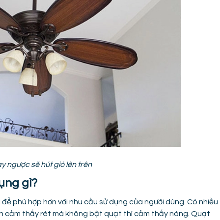
y ngược sẽ hút gió lên trên
ụng gì?
i để phù hợp hơn với nhu cầu sử dụng của người dùng. Có nhiều
 vẫn cảm thấy rét mà không bật quạt thì cảm thấy nóng. Quạt