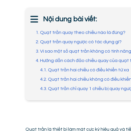
Nội dung bài viết:
1. Quạt trần quay theo chiều nào là đúng?
2. Quạt trần quay ngược có tác dụng gì?
3. Vì sao một số quạt trần không có tính nă
4. Hướng dẫn cách đảo chiều quay của quạt 
4.1. Quạt trần hai chiều có điều khiển từ xa
4.2. Quạt trần hai chiều không có điều khiển
4.3. Quạt trần chỉ quay 1 chiều bị quay ngư
Quạt trần là thiết bị làm mát cực kỳ hiệu quả và t