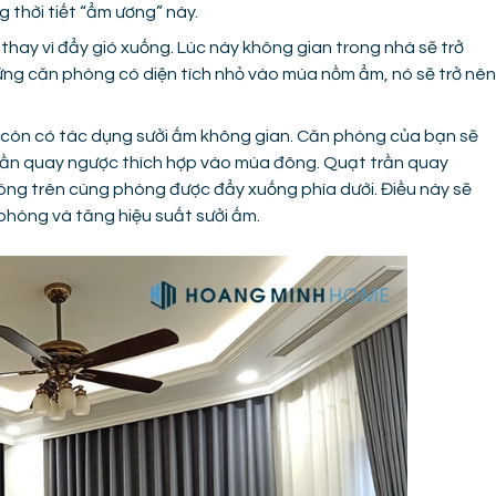
g thời tiết “ẩm ương” này.
 thay vì đẩy gió xuống. Lúc này không gian trong nhà sẽ trở
ững căn phòng có diện tích nhỏ vào mùa nồm ẩm, nó sẽ trở nên
 còn có tác dụng sưởi ấm không gian. Căn phòng của bạn sẽ
rần quay ngược thích hợp vào mùa đông. Quạt trần quay
nóng trên cùng phòng được đẩy xuống phía dưới. Điều này sẽ
phòng và tăng hiệu suất sưởi ấm.