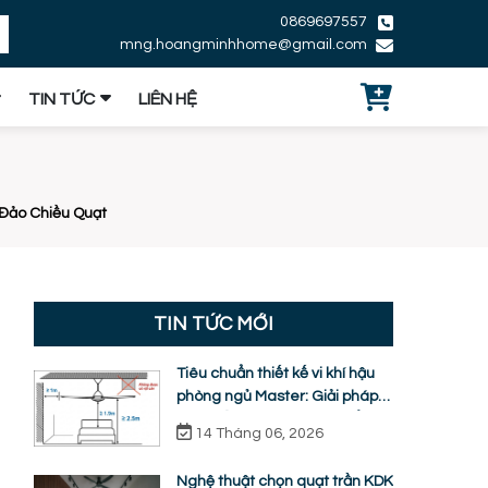
0869697557
mng.hoangminhhome@gmail.com
TIN TỨC
LIÊN HỆ
 Đảo Chiều Quạt
TIN TỨC MỚI
Tiêu chuẩn thiết kế vi khí hậu
phòng ngủ Master: Giải pháp
quạt trần KDK ti ngắn chuẩn
14 Tháng 06, 2026
nhân trắc học
Nghệ thuật chọn quạt trần KDK