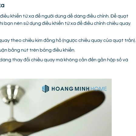
xa
điều khiển từ xa để người dùng dễ dàng điều chỉnh. Để quạt
thì bạn nên sử dụng điều khiển từ xa để điều chỉnh chiều quay.
quay theo chiều kim đồng hồ (ngược chiều quay của quạt trần).
uận bằng nút trên bảng điều khiển.
dễ dàng thay đổi chiều quay mà không cần đến gần hộp số và