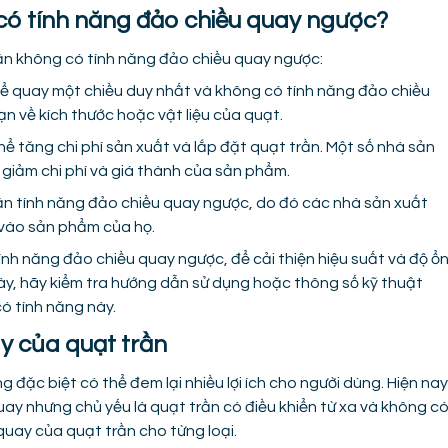
 có tính năng đảo chiều quay ngược?
rần không có tính năng đảo chiều quay ngược:
ế để quay một chiều duy nhất và không có tính năng đảo chiều
ạn về kích thước hoặc vật liệu của quạt.
hể tăng chi phí sản xuất và lắp đặt quạt trần. Một số nhà sản
giảm chi phí và giá thành của sản phẩm.
ần tính năng đảo chiều quay ngược, do đó các nhà sản xuất
 vào sản phẩm của họ.
tính năng đảo chiều quay ngược, để cải thiện hiệu suất và độ ổ
ày, hãy kiểm tra hướng dẫn sử dụng hoặc thông số kỹ thuật
ó tính năng này.
y của quạt trần
 đặc biệt có thể đem lại nhiều lợi ích cho người dùng. Hiện nay
quay nhưng chủ yếu là quạt trần có điều khiển từ xa và không c
quay của quạt trần cho từng loại.