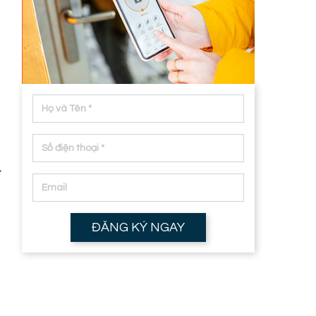
ử
ĐĂNG KÝ NGAY