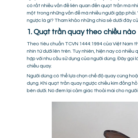
có rất nhiều vấn đề liên quan đến quạt trần mà nh
một trong những vấn để mà nhiều người gặp phải.
ngược là gì? Tham khảo những chia sẻ dưới đây củ
1. Quạt trần quay theo chiều nào
Theo tiêu chuẩn TCVN 1444:1994 của Việt Nam thì 
nhìn từ dưới lên trên. Tuy nhiên, hiện nay có nhi
hợp với nhu cầu sử dụng của người dùng. Đây gọi l
chiều quay.
Người dùng có thể lựa chọn chế độ quay cùng hoặ
dụng. Khi quạt trần quay ngược chiều kim đồng hồ
bên dưới. Nó đem lại cảm giác thoải mái cho ngườ