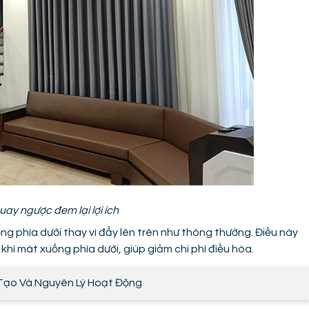
uay ngược đem lại lợi ích
ng phía dưới thay vì đẩy lên trên như thông thường. Điều này
í mát xuống phía dưới, giúp giảm chi phí điều hòa.
Tạo Và Nguyên Lý Hoạt Động