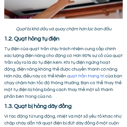
Quạt bị khô dầu và quay chậm hơn lúc ban đầu
1.2. Quạt hỏng tụ điện
Tụ điện của quạt trần chịu trách nhiệm cung cấp chính
xác lượng điện năng cho động cơ. Hơn 90% sự cố của quạt
trần xảy ra là do tụ điện kém. Khi tụ điện ngừng hoạt
động, điện năng không thể được chuyển thành cơ năng.
Hơn nữa, điều này có thể khiến
quạt trần trang trí
của bạn
chạy chậm hơn tốc độ thông thường. Bạn có thể thay thế
một tụ điện bị hỏng bằng cách thay thế một số thành
phần bên trong của nó.
1.3. Quạt bị hỏng dây đồng
Vì tác động từ rung động, nhiệt và một số yếu tố khác như
chập cháy dẫn tới quạt điện bị đứt dây đồng ở một cuộn