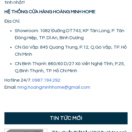
tình nhất!
HỆ THỐNG CỬA HÀNG HOÀNG MINH HOME
Địa Chỉ:
Showroom: 1082 Đường DT743, KP Tân Long, P. Tân
Đông Hiệp, TP. Dĩ An, Bình Dương
CN Gò Vấp: 845 Quang Trung, P.12, Q.Gò Vấp, TP. Hồ
Chí Minh
CN Bình Thạnh: 860/60 D/27 Xô Viết Nghệ Tĩnh, P.25,
Q.Bình Thạnh, TP. Hồ Chí Minh
Hotline 24/7:
0987.194.292
Email:
mng.hoangminhhome@gmail.com
TIN TỨC MỚI