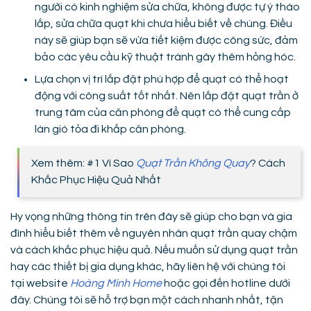
người có kinh nghiệm sửa chữa, không được tự ý tháo
lắp, sửa chữa quạt khi chưa hiểu biết về chúng. Điều
này sẽ giúp bạn sẽ vừa tiết kiệm được công sức, đảm
bảo các yêu cầu kỹ thuật tránh gây thêm hỏng hóc.
Lựa chọn vị trí lắp đặt phù hợp để quạt có thể hoạt
động với công suất tốt nhất. Nên lắp đặt quạt trần ở
trung tâm của căn phòng để quạt có thể cung cấp
làn gió tỏa đi khắp căn phòng.
Xem thêm: #1 Vì Sao
Quạt Trần Không Quay
? Cách
Khắc Phục Hiệu Quả Nhất
Hy vọng những thông tin trên đây sẽ giúp cho bạn và gia
đình hiểu biết thêm về nguyên nhân quạt trần quay chậm
và cách khắc phục hiệu quả. Nếu muốn sử dụng quạt trần
hay các thiết bị gia dụng khác, hãy liên hệ với chúng tôi
tại website
Hoàng Minh Home
hoặc gọi đến hotline dưới
đây. Chúng tôi sẽ hỗ trợ bạn một cách nhanh nhất, tận