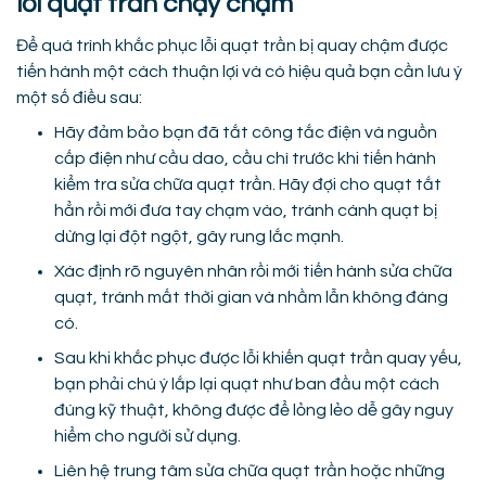
lỗi quạt trần chạy chậm
Để quá trình khắc phục lỗi quạt trần bị quay chậm được
tiến hành một cách thuận lợi và có hiệu quả bạn cần lưu ý
một số điều sau:
Hãy đảm bảo bạn đã tắt công tắc điện và nguồn
cấp điện như cầu dao, cầu chì trước khi tiến hành
kiểm tra sửa chữa quạt trần. Hãy đợi cho quạt tắt
hẳn rồi mới đưa tay chạm vào, tránh cánh quạt bị
dừng lại đột ngột, gây rung lắc mạnh.
Xác định rõ nguyên nhân rồi mới tiến hành sửa chữa
quạt, tránh mất thời gian và nhầm lẫn không đáng
có.
Sau khi khắc phục được lỗi khiến quạt trần quay yếu,
bạn phải chú ý lắp lại quạt như ban đầu một cách
đúng kỹ thuật, không được để lỏng lẻo dễ gây nguy
hiểm cho người sử dụng.
Liên hệ trung tâm sửa chữa quạt trần hoặc những