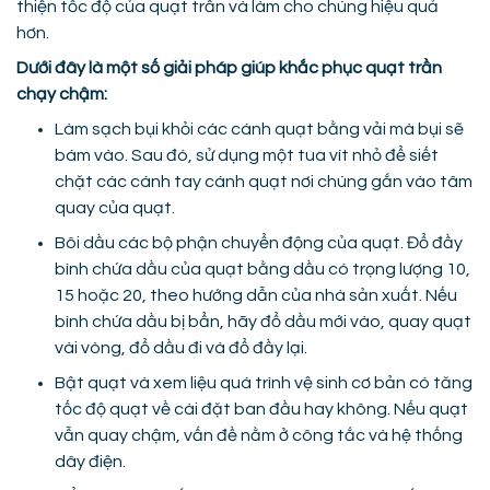
thiện tốc độ của quạt trần và làm cho chúng hiệu quả
hơn.
Dưới đây là một số giải pháp giúp khắc phục quạt trần
chạy chậm:
Làm sạch bụi khỏi các cánh quạt bằng vải mà bụi sẽ
bám vào. Sau đó, sử dụng một tua vít nhỏ để siết
chặt các cánh tay cánh quạt nơi chúng gắn vào tâm
quay của quạt.
Bôi dầu các bộ phận chuyển động của quạt. Đổ đầy
bình chứa dầu của quạt bằng dầu có trọng lượng 10,
15 hoặc 20, theo hướng dẫn của nhà sản xuất. Nếu
bình chứa dầu bị bẩn, hãy đổ dầu mới vào, quay quạt
vài vòng, đổ dầu đi và đổ đầy lại.
Bật quạt và xem liệu quá trình vệ sinh cơ bản có tăng
tốc độ quạt về cài đặt ban đầu hay không. Nếu quạt
vẫn quay chậm, vấn đề nằm ở công tắc và hệ thống
dây điện.