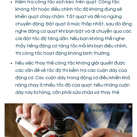
Kiểm tra công tắc xích kéo trên quạt. Công tắc
không tốt hoặc điều chỉnh tốc độ không đúng sẽ
khiến quạt chạy chậm. Tắt quạt và để nó ngừng
chuyển động. Bật quạt ở mức thấp nhất, sau đó lắng
nghe động cơ quạt khi bạn bật và di chuyển qua các
cài đặt tốc độ tăng dần. Nếu bạn không thể nghe
thấy tiếng động cơ tăng tốc mỗi khi bạn điều chỉnh,
thì công tắc hoạt động không bình thường.
Nếu việc thay thế công tắc không giải quyết được
các vấn đề về tốc độ thì kiểm tra các cuộn dây của
động cơ. Các cuộn dây trong động cơ điều khiển khả
năng chạy ở nhiều tốc độ của quạt. Nếu những cuộn
dây này bị hỏng, cần phải sửa chữa và thay thế.