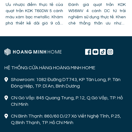
Ưu nhược điểm thực tế của
GIÁ TIỀN VÀ CÔNG NĂNG
Đánh giá quạt trần KDK
quạt trần KDK T60DW 5 cánh
W56WV 4 cánh DC từ trải
màu xám bạc metallic. Khám
nghiệm sử dụng thực tế. Khen
phá thiết kế dải gió 9 cấp,
chê thẳng thắn ưu nhược
công nghệ cánh PPG và chỉ ra
điểm, lỗi trần giật cấp khiến
lỗi lắp đặt khiến quạt bị giảm
quạt mất gió và hình ảnh thực
hiệu năng.
tế lắp đặt tại công trình!
HỆ THỐNG CỬA HÀNG HOÀNG MINH HOME
Showroom: 1082 Đường DT743, KP Tân Long, P. Tân
Đông Hiệp, TP. Dĩ An, Bình Dương
CN Gò Vấp: 845 Quang Trung, P.12, Q.Gò Vấp, TP. Hồ
Chí Minh
CN Bình Thạnh: 860/60 D/27 Xô Viết Nghệ Tĩnh, P.25,
Q.Bình Thạnh, TP. Hồ Chí Minh