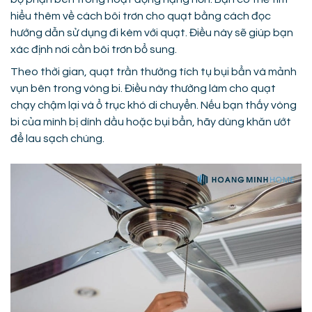
hiểu thêm về cách bôi trơn cho quạt bằng cách đọc
hướng dẫn sử dụng đi kèm với quạt. Điều này sẽ giúp bạn
xác định nơi cần bôi trơn bổ sung.
Theo thời gian, quạt trần thường tích tụ bụi bẩn và mảnh
vụn bên trong vòng bi. Điều này thường làm cho quạt
chạy chậm lại và ổ trục khó di chuyển. Nếu bạn thấy vòng
bi của mình bị dính dầu hoặc bụi bẩn, hãy dùng khăn ướt
để lau sạch chúng.