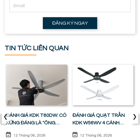
ĐĂNG KÝ NGAY
TIN TỨC LIÊN QUAN
‹
›
ĐÁNH GIÁ KDK T60DW: CÓ
ĐÁNH GIÁ QUẠT TRẦN
XỨNG ĐÁNG LÀ "ÔNG
KDK W56WV 4 CÁNH
VUA" PHÒNG KHÁCH ?
ĐỘNG CƠ DC: SỰ CÂN
12 Tháng 06, 2026
12 Tháng 06, 2026
BẰNG HOÀN HẢO GIỮA