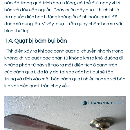
nào đó trong quá trình hoạt động, có thể đứt ngay vị trí
hàn với dây cấp nguồn. Cháy cuộn dây quạt thì chính là
do nguồn điện hoạt động không ổn định hoặc quạt đã
được sử dụng lâu. Vì vậy, quạt trần quay chậm hơn so với
bình thường.
1.4. Quạt bị bám bụi bẩn
Tĩnh điện xảy ra khi các cánh quạt di chuyển nhanh trong
không khí và quét các phân tử không khí ra khỏi đường đi.
Những phân tử này sẽ tạo ra một điện tích ở cạnh trên
của cánh quạt, đó là lý do tại sao các hạt bụi sẽ tập
trung và dính vào một bên cánh quạt nhiều hơn so với bên
kia và khiến quạt trần chạy yếu.