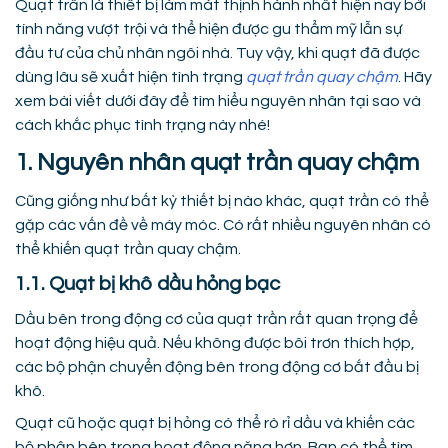
Quạt trần là thiết bị làm mát thịnh hành nhất hiện nay bởi
tính năng vượt trội và thể hiện được gu thẩm mỹ lẫn sự
đầu tư của chủ nhân ngôi nhà. Tuy vậy, khi quạt đã được
dùng lâu sẽ xuất hiện tình trạng
quạt trần quay chậm
. Hãy
xem bài viết dưới đây để tìm hiểu nguyên nhân tại sao và
cách khắc phục tình trạng này nhé!
1. Nguyên nhân quạt trần quay chậm
Cũng giống như bất kỳ thiết bị nào khác, quạt trần có thể
gặp các vấn đề về máy móc. Có rất nhiều nguyên nhân có
thể khiến quạt trần quay chậm.
1.1. Quạt bị khô dầu hỏng bạc
Dầu bên trong động cơ của quạt trần rất quan trọng để
hoạt động hiệu quả. Nếu không được bôi trơn thích hợp,
các bộ phận chuyển động bên trong động cơ bắt đầu bị
khô.
Quạt cũ hoặc quạt bị hỏng có thể rò rỉ dầu và khiến các
bộ phận bên trong hoạt động nặng hơn. Bạn có thể tìm