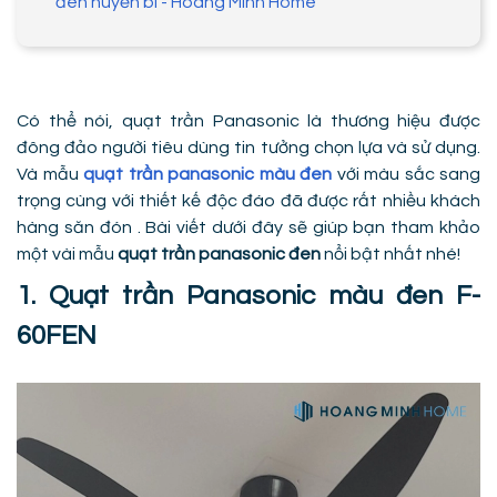
đen huyền bí - Hoàng Minh Home
Có thể nói, quạt trần Panasonic là thương hiệu được
đông đảo người tiêu dùng tin tưởng chọn lựa và sử dụng.
Và mẫu
quạt trần panasonic màu đen
với màu sắc sang
trọng cùng với thiết kế độc đáo đã được rất nhiều khách
hàng săn đón . Bài viết dưới đây sẽ giúp bạn tham khảo
một vài mẫu
quạt trần panasonic đen
nổi bật nhất nhé!
1. Quạt trần Panasonic màu đen F-
60FEN