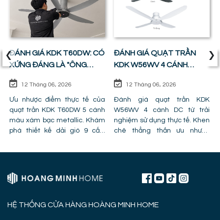
‹
›
ĐÁNH GIÁ KDK T60DW: CÓ
ĐÁNH GIÁ QUẠT TRẦN
XỨNG ĐÁNG LÀ "ÔNG
KDK W56WV 4 CÁNH
VUA" PHÒNG KHÁCH ?
ĐỘNG CƠ DC: SỰ CÂN
12 Tháng 06, 2026
12 Tháng 06, 2026
BẰNG HOÀN HẢO GIỮA
Ưu nhược điểm thực tế của
GIÁ TIỀN VÀ CÔNG NĂNG
Đánh giá quạt trần KDK
quạt trần KDK T60DW 5 cánh
W56WV 4 cánh DC từ trải
màu xám bạc metallic. Khám
nghiệm sử dụng thực tế. Khen
phá thiết kế dải gió 9 cấp,
chê thẳng thắn ưu nhược
công nghệ cánh PPG và chỉ ra
điểm, lỗi trần giật cấp khiến
lỗi lắp đặt khiến quạt bị giảm
quạt mất gió và hình ảnh thực
hiệu năng.
tế lắp đặt tại công trình!
HỆ THỐNG CỬA HÀNG HOÀNG MINH HOME