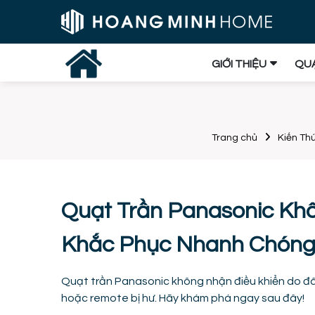
GIỚI THIỆU
QUẠ
Trang chủ
Kiến Th
Quạt Trần Panasonic Kh
Khắc Phục Nhanh Chón
Quạt trần Panasonic không nhận điều khiển do đâu
hoặc remote bị hư. Hãy khám phá ngay sau đây!