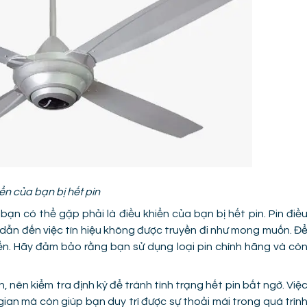
ển của bạn bị hết pin
n có thể gặp phải là điều khiển của bạn bị hết pin. Pin điề
 dẫn đến việc tín hiệu không được truyền đi như mong muốn. Đ
iển. Hãy đảm bảo rằng bạn sử dụng loại pin chính hãng và cò
 nên kiểm tra định kỳ để tránh tình trạng hết pin bất ngờ. Việ
 gian mà còn giúp bạn duy trì được sự thoải mái trong quá trìn