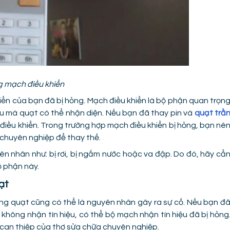
 mạch điều khiển
iển của bạn đã bị hỏng. Mạch điều khiển là bộ phận quan trọn
hiệu mà quạt có thể nhận diện. Nếu bạn đã thay pin và
quạt trầ
iều khiển. Trong trường hợp mạch điều khiển bị hỏng, bạn nê
 chuyên nghiệp để thay thế.
n nhân như: bị rơi, bị ngấm nước hoặc va đập. Do đó, hãy cẩ
ộ phận này.
ạt
ong quạt cũng có thể là nguyên nhân gây ra sự cố. Nếu bạn đ
không nhận tín hiệu, có thể bộ mạch nhận tín hiệu đã bị hỏng
 can thiệp của thợ sửa chữa chuyên nghiệp.