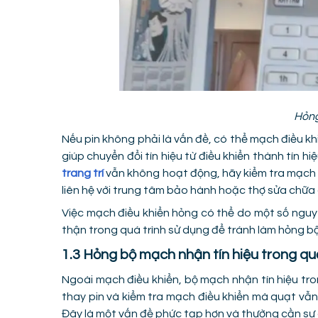
Hỏng
Nếu pin không phải là vấn đề, có thể mạch điều kh
giúp chuyển đổi tín hiệu từ điều khiển thành tín 
trang trí
vẫn không hoạt động, hãy kiểm tra mạch đ
liên hệ với trung tâm bảo hành hoặc thợ sửa chữa
Việc mạch điều khiển hỏng có thể do một số nguyê
thận trong quá trình sử dụng để tránh làm hỏng b
1.3 Hỏng bộ mạch nhận tín hiệu trong qu
Ngoài mạch điều khiển, bộ mạch nhận tín hiệu tr
thay pin và kiểm tra mạch điều khiển mà quạt vẫn 
Đây là một vấn đề phức tạp hơn và thường cần sự