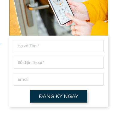
u
n
g
u
ĐĂNG KÝ NGAY