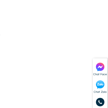
n
n
c
a
Chat Face
Chat Zalo