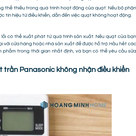
ng thể thiếu trong quá trình hoạt động của quạt. Nếu bộ phậ
 tín hiệu từ điều khiển, dẫn đến việc quạt không hoạt động.
 lỗi có thể xuất phát từ quá trình sản xuất. Nếu quạt của bạ
lại với cửa hàng hoặc nhà sản xuất để được hỗ trợ. Hầu hết cá
 phẩm trong thời gian nhất định, và bạn có thể yêu cầu sử
t trần Panasonic không nhận điều khiển