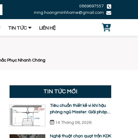
0869697557
mng.hoangminhhome@gmail.com
TIN TỨC
LIÊN HỆ
Khắc Phục Nhanh Chóng
TIN TỨC MỚI
Tiêu chuẩn thiết kế vi khí hậu
phòng ngủ Master: Giải pháp
quạt trần KDK ti ngắn chuẩn
14 Tháng 06, 2026
nhân trắc học
Nghệ thuật chọn quạt trần KDK