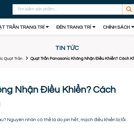
T TRẦN TRANG TRÍ
ĐÈN TRANG TRÍ
CHÍNH SÁCH
TIN TỨC
ức Quạt Trần
Quạt Trần Panasonic Không Nhận Điều Khiển? Cách 
ông Nhận Điều Khiển? Cách
g
? Nguyên nhân có thể là do pin hết, mạch điều khiển bị lỗi