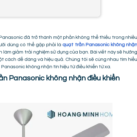
 Panasonic đã trở thành một phần không thể thiếu trong nhiề
ười dùng có thể gặp phải là
quạt trần Panasonic không nhậ
n làm giảm trải nghiệm sử dụng của bạn. Bài viết này sẽ hướn
t cách dễ dàng và hiệu quả. Chúng tôi sẽ cùng nhau tìm hiể
Panasonic không nhận tín hiệu từ điều khiển từ xa.
rần Panasonic không nhận điều khiển