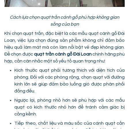
Cách lựa chọn quạt trần cánh gỗ phù hợp không gian
sống của bạn
Khi chọn quạt trần, đặc biệt là các mẫu quạt cánh gỗ Đài
Loan, việc lựa chọn đúng sản phẩm không chỉ đảm bảo
hiệu quả làm mát mà còn làm nổi bật vẻ đẹp không gian.
Để chọn được
quạt trần cánh gỗ Đài Loan
chính hãng phù
hợp, cần cân nhắc một số yếu tố quan trọng như:
Kích thước quạt phải tương thích với diện tích của
phòng. Đối với các phòng rộng, chọn quạt với đường
kính lớn sẽ giúp đảm bảo luồng gió được phân phối
đồng đều.
Ngược lại, phòng nhỏ hơn sẽ phù hợp với các mẫu
quạt có kích thước nhỏ hơn để tránh cảm giác bị
cồng kềnh.
Tiếp theo, chất liệu và màu sắc của cánh quạt cần