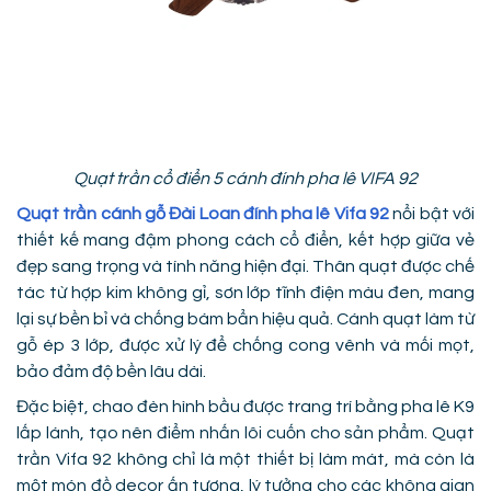
Quạt trần cổ điển 5 cánh đính pha lê VIFA 92
Quạt trần cánh gỗ Đài Loan đính pha lê Vifa 92
nổi bật với
thiết kế mang đậm phong cách cổ điển, kết hợp giữa vẻ
đẹp sang trọng và tính năng hiện đại. Thân quạt được chế
tác từ hợp kim không gỉ, sơn lớp tĩnh điện màu đen, mang
lại sự bền bỉ và chống bám bẩn hiệu quả. Cánh quạt làm từ
gỗ ép 3 lớp, được xử lý để chống cong vênh và mối mọt,
bảo đảm độ bền lâu dài.
Đặc biệt, chao đèn hình bầu được trang trí bằng pha lê K9
lấp lánh, tạo nên điểm nhấn lôi cuốn cho sản phẩm. Quạt
trần Vifa 92 không chỉ là một thiết bị làm mát, mà còn là
một món đồ decor ấn tượng, lý tưởng cho các không gian