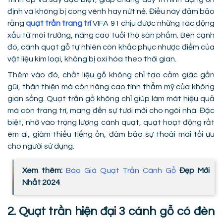
định và không bị cong vênh hay nứt nẻ. Điều này đảm bảo
rằng
quạt trần trang trí
VIFA 91 chịu được những tác động
xấu từ môi trường, nâng cao tuổi thọ sản phẩm. Bên cạnh
đó, cánh quạt gỗ tự nhiên còn khắc phục nhược điểm của
vật liệu kim loại, không bị oxi hóa theo thời gian.
Thêm vào đó, chất liệu gỗ không chỉ tạo cảm giác gần
gũi, thân thiện mà còn nâng cao tính thẩm mỹ của không
gian sống. Quạt trần gỗ không chỉ giúp làm mát hiệu quả
mà còn trang trí, mang đến sự tươi mới cho ngôi nhà. Đặc
biệt, nhờ vào trọng lượng cánh quạt, quạt hoạt động rất
êm ái, giảm thiểu tiếng ồn, đảm bảo sự thoải mái tối ưu
cho người sử dụng.
Xem thêm:
Báo Giá Quạt Trần Cánh Gỗ
Đẹp Mới
Nhất 2024
2. Quạt trần hiện đại 3 cánh gỗ có đèn