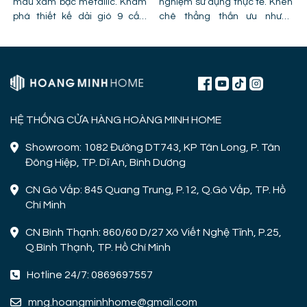
màu xám bạc metallic. Khám
nghiệm sử dụng thực tế. Khen
phá thiết kế dải gió 9 cấp,
chê thẳng thắn ưu nhược
công nghệ cánh PPG và chỉ ra
điểm, lỗi trần giật cấp khiến
lỗi lắp đặt khiến quạt bị giảm
quạt mất gió và hình ảnh thực
hiệu năng.
tế lắp đặt tại công trình!
HỆ THỐNG CỬA HÀNG HOÀNG MINH HOME
Showroom: 1082 Đường DT743, KP Tân Long, P. Tân
Đông Hiệp, TP. Dĩ An, Bình Dương
CN Gò Vấp: 845 Quang Trung, P.12, Q.Gò Vấp, TP. Hồ
Chí Minh
CN Bình Thạnh: 860/60 D/27 Xô Viết Nghệ Tĩnh, P.25,
Q.Bình Thạnh, TP. Hồ Chí Minh
Hotline 24/7: 0869697557
mng.hoangminhhome@gmail.com