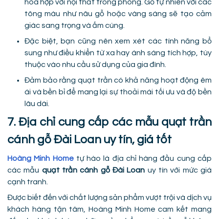
hòa hợp với nội thất trong phòng. Gỗ tự nhiên với các
tông màu như nâu gỗ hoặc vàng sáng sẽ tạo cảm
giác sang trọng và ấm cúng.
Đặc biệt, bạn cũng nên xem xét các tính năng bổ
sung như điều khiển từ xa hay ánh sáng tích hợp, tùy
thuộc vào nhu cầu sử dụng của gia đình.
Đảm bảo rằng quạt trần có khả năng hoạt động êm
ái và bền bỉ để mang lại sự thoải mái tối ưu và độ bền
lâu dài.
7. Địa chỉ cung cấp các mẫu quạt trần
cánh gỗ Đài Loan uy tín, giá tốt
Hoàng Minh Home
tự hào là địa chỉ hàng đầu cung cấp
các mẫu
quạt trần cánh gỗ Đài Loan
uy tín với mức giá
cạnh tranh.
Được biết đến với chất lượng sản phẩm vượt trội và dịch vụ
khách hàng tận tâm, Hoàng Minh Home cam kết mang