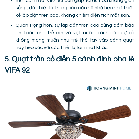
Bên cạnh đó, VIFA 93 còn giúp tối ưu hóa không gian
sống, đặc biệt là trong các căn hộ nhỏ hẹp nhờ thiết
kế lắp đặt trên cao, không chiếm diện tích mặt sàn.
Quan trọng hơn, sự lắp đặt trên cao cũng đảm bảo
an toàn cho trẻ em và vật nuôi, tránh các sự cố
không mong muốn như trẻ thò tay vào cánh quạt
hay tiếp xúc với các thiết bị làm mát khác.
5. Quạt trần cổ điển 5 cánh đính pha lê
VIFA 92