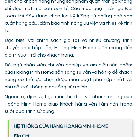
đến cho khách hàng những sản phẩm quạt trần gỗ không
chỉ đẹp mắt mà còn bền bỉ. Các mẫu quạt trần gỗ Đài
Loan tại đây được chọn lọc kỹ lưỡng từ những nhà sản
xuất hàng đầu, đảm bảo tính năng ưu việt và thiết kế tinh
tế.
Đặc biệt, với chính sách giá tốt và nhiều chương trình
khuyến mãi hấp dẫn, Hoàng Minh Home luôn mang đến
giá trị vượt trội cho khách hàng.
Đội ngũ nhân viên chuyên nghiệp và am hiểu sản phẩm
của Hoàng Minh Home sẵn sàng tư vấn và hỗ trợ để khách
hàng có thể lựa chọn được mẫu quạt phù hợp nhất với
nhu cầu và không gian sống của mình.
Ngoài ra, dịch vụ hậu mãi chu đáo và nhanh chóng của
Hoàng Minh Home giúp khách hàng yên tâm hơn trong
suốt quá trình sử dụng.
HỆ THỐNG CỬA HÀNG HOÀNG MINH HOME
Địa Chỉ: