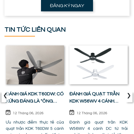
ĐĂNG KÝ NGAY
TIN TỨC LIÊN QUAN
‹
›
ĐÁNH GIÁ KDK T60DW: CÓ
ĐÁNH GIÁ QUẠT TRẦN
XỨNG ĐÁNG LÀ "ÔNG
KDK W56WV 4 CÁNH
VUA" PHÒNG KHÁCH ?
ĐỘNG CƠ DC: SỰ CÂN
12 Tháng 06, 2026
12 Tháng 06, 2026
BẰNG HOÀN HẢO GIỮA
Ưu nhược điểm thực tế của
GIÁ TIỀN VÀ CÔNG NĂNG
Đánh giá quạt trần KDK
quạt trần KDK T60DW 5 cánh
W56WV 4 cánh DC từ trải