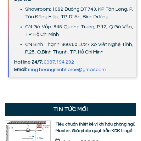
Showroom: 1082 Đường DT743, KP Tân Long, P.
Tân Đông Hiệp, TP. Dĩ An, Bình Dương
CN Gò Vấp: 845 Quang Trung, P.12, Q.Gò Vấp,
TP. Hồ Chí Minh
CN Bình Thạnh: 860/60 D/27 Xô Viết Nghệ Tĩnh,
P.25, Q.Bình Thạnh, TP. Hồ Chí Minh
Hotline 24/7:
0987.194.292
Email:
mng.hoangminhhome@gmail.com
TIN TỨC MỚI
Tiêu chuẩn thiết kế vi khí hậu phòng ngủ
Master: Giải pháp quạt trần KDK ti ngắn
chuẩn nhân trắc học