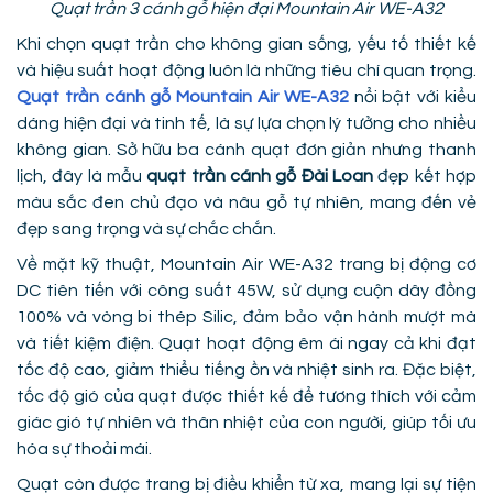
Quạt trần 3 cánh gỗ hiện đại Mountain Air WE-A32
Khi chọn quạt trần cho không gian sống, yếu tố thiết kế
và hiệu suất hoạt động luôn là những tiêu chí quan trọng.
Quạt trần cánh gỗ Mountain Air WE-A32
nổi bật với kiểu
dáng hiện đại và tinh tế, là sự lựa chọn lý tưởng cho nhiều
không gian. Sở hữu ba cánh quạt đơn giản nhưng thanh
lịch, đây là mẫu
quạt trần cánh gỗ Đài Loan
đẹp kết hợp
màu sắc đen chủ đạo và nâu gỗ tự nhiên, mang đến vẻ
đẹp sang trọng và sự chắc chắn.
Về mặt kỹ thuật, Mountain Air WE-A32 trang bị động cơ
DC tiên tiến với công suất 45W, sử dụng cuộn dây đồng
100% và vòng bi thép Silic, đảm bảo vận hành mượt mà
và tiết kiệm điện. Quạt hoạt động êm ái ngay cả khi đạt
tốc độ cao, giảm thiểu tiếng ồn và nhiệt sinh ra. Đặc biệt,
tốc độ gió của quạt được thiết kế để tương thích với cảm
giác gió tự nhiên và thân nhiệt của con người, giúp tối ưu
hóa sự thoải mái.
Quạt còn được trang bị điều khiển từ xa, mang lại sự tiện