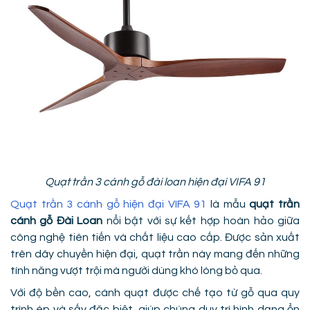
Quạt trần 3 cánh gỗ đài loan hiện đại VIFA 91
Quạt trần 3 cánh gỗ hiện đại VIFA 91
là mẫu
quạt trần
cánh gỗ Đài Loan
nổi bật với sự kết hợp hoàn hảo giữa
công nghệ tiên tiến và chất liệu cao cấp. Được sản xuất
trên dây chuyền hiện đại, quạt trần này mang đến những
tính năng vượt trội mà người dùng khó lòng bỏ qua.
Với độ bền cao, cánh quạt được chế tạo từ gỗ qua quy
trình ép và sấy đặc biệt, giúp chúng duy trì hình dạng ổn