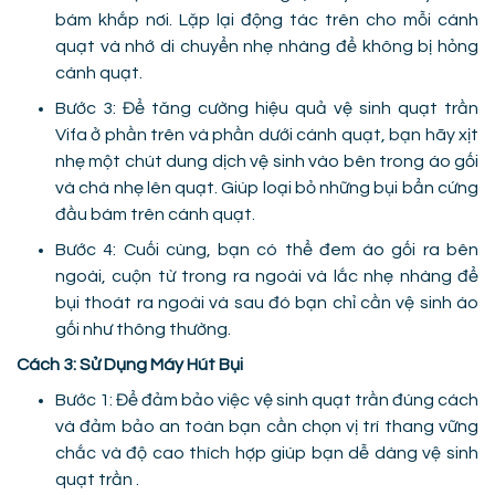
bám khắp nơi. Lặp lại động tác trên cho mỗi cánh
quạt và nhớ di chuyển nhẹ nhàng để không bị hỏng
cánh quạt.
Bước 3: Để tăng cường hiệu quả vệ sinh quạt trần
Vifa ở phần trên và phần dưới cánh quạt, bạn hãy xịt
nhẹ một chút dung dịch vệ sinh vào bên trong áo gối
và chà nhẹ lên quạt. Giúp loại bỏ những bụi bẩn cứng
đầu bám trên cánh quạt.
Bước 4: Cuối cùng, bạn có thể đem áo gối ra bên
ngoài, cuộn từ trong ra ngoài và lắc nhẹ nhàng để
bụi thoát ra ngoài và sau đó bạn chỉ cần vệ sinh áo
gối như thông thường.
Cách 3: Sử Dụng Máy Hút Bụi
Bước 1: Để đảm bảo việc vệ sinh quạt trần đúng cách
và đảm bảo an toàn bạn cần chọn vị trí thang vững
chắc và độ cao thích hợp giúp bạn dễ dàng vệ sinh
quạt trần .