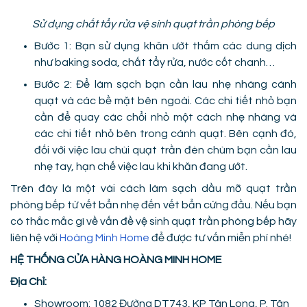
Sử dụng chất tẩy rửa vệ sinh quạt trần phòng bếp
Bước 1: Bạn sử dụng khăn ướt thấm các dung dịch
như baking soda, chất tẩy rửa, nước cốt chanh…
Bước 2: Để làm sạch bạn cần lau nhẹ nhàng cánh
quạt và các bề mặt bên ngoài. Các chi tiết nhỏ bạn
cần để quay các chổi nhỏ một cách nhẹ nhàng và
các chi tiết nhỏ bên trong cánh quạt. Bên cạnh đó,
đối với việc lau chùi quạt trần đèn chùm bạn cần lau
nhẹ tay, hạn chế việc lau khi khăn đang ướt.
Trên đây là một vài cách làm sạch dầu mỡ quạt trần
phòng bếp từ vết bẩn nhẹ đến vết bẩn cứng đầu. Nếu bạn
có thắc mắc gì về vấn đề vệ sinh quạt trần phòng bếp hãy
liên hệ với
Hoàng Minh Home
để được tư vấn miễn phí nhé!
HỆ THỐNG CỬA HÀNG HOÀNG MINH HOME
Địa Chỉ:
Showroom: 1082 Đường DT743, KP Tân Long, P. Tân