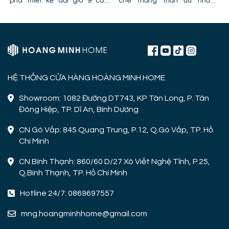
phá thiết kế dải gió 9 cấp,
chê thẳng thắn ưu nhược
công nghệ cánh PPG và chỉ ra
điểm, lỗi trần giật cấp khiến
lỗi lắp đặt khiến quạt bị giảm
quạt mất gió và hình ảnh thực
hiệu năng.
tế lắp đặt tại công trình!
HỆ THỐNG CỬA HÀNG HOÀNG MINH HOME
Showroom: 1082 Đường DT743, KP Tân Long, P. Tân
Đông Hiệp, TP. Dĩ An, Bình Dương
CN Gò Vấp: 845 Quang Trung, P.12, Q.Gò Vấp, TP. Hồ
Chí Minh
CN Bình Thạnh: 860/60 D/27 Xô Viết Nghệ Tĩnh, P.25,
Q.Bình Thạnh, TP. Hồ Chí Minh
Hotline 24/7: 0869697557
mng.hoangminhhome@gmail.com