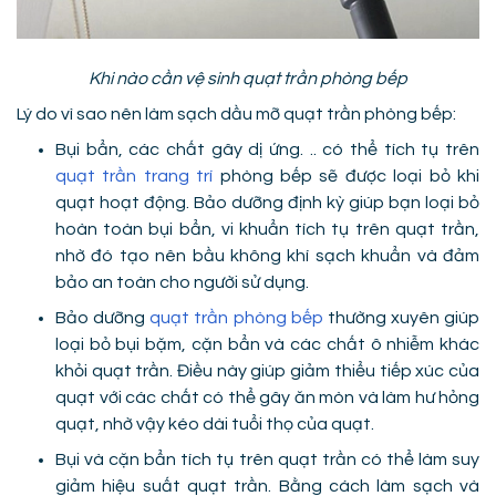
Khi nào cần vệ sinh quạt trần phòng bếp
Lý do vì sao nên làm sạch dầu mỡ quạt trần phòng bếp:
Bụi bẩn, các chất gây dị ứng. .. có thể tích tụ trên
quạt trần trang trí
phòng bếp sẽ được loại bỏ khi
quạt hoạt động. Bảo dưỡng định kỳ giúp bạn loại bỏ
hoàn toàn bụi bẩn, vi khuẩn tích tụ trên quạt trần,
nhờ đó tạo nên bầu không khí sạch khuẩn và đảm
bảo an toàn cho người sử dụng.
Bảo dưỡng
quạt trần phòng bếp
thường xuyên giúp
loại bỏ bụi bặm, cặn bẩn và các chất ô nhiễm khác
khỏi quạt trần. Điều này giúp giảm thiểu tiếp xúc của
quạt với các chất có thể gây ăn mòn và làm hư hỏng
quạt, nhờ vậy kéo dài tuổi thọ của quạt.
Bụi và cặn bẩn tích tụ trên quạt trần có thể làm suy
giảm hiệu suất quạt trần. Bằng cách làm sạch và