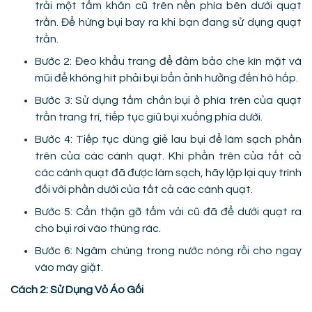
trải một tấm khăn cũ trên nền phía bên dưới quạt
trần. Để hứng bụi bay ra khi bạn đang sử dụng quạt
trần.
Bước 2: Đeo khẩu trang để đảm bảo che kín mặt và
mũi để không hít phải bụi bẩn ảnh hưởng đến hô hấp.
Bước 3: Sử dụng tấm chắn bụi ở phía trên của quạt
trần trang trí, tiếp tục giũ bụi xuống phía dưới.
Bước 4: Tiếp tục dùng giẻ lau bụi để làm sạch phần
trên của các cánh quạt. Khi phần trên của tất cả
các cánh quạt đã được làm sạch, hãy lặp lại quy trình
đối với phần dưới của tất cả các cánh quạt.
Bước 5: Cẩn thận gỡ tấm vải cũ đã để dưới quạt ra
cho bụi rơi vào thùng rác.
Bước 6: Ngâm chúng trong nước nóng rồi cho ngay
vào máy giặt.
Cách 2: Sử Dụng Vỏ Áo Gối