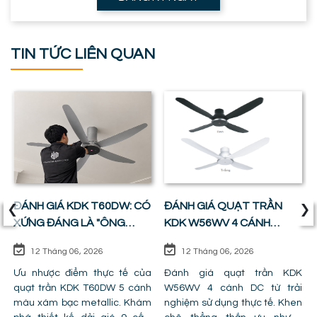
TIN TỨC LIÊN QUAN
‹
›
ĐÁNH GIÁ KDK T60DW: CÓ
ĐÁNH GIÁ QUẠT TRẦN
XỨNG ĐÁNG LÀ "ÔNG
KDK W56WV 4 CÁNH
VUA" PHÒNG KHÁCH ?
ĐỘNG CƠ DC: SỰ CÂN
12 Tháng 06, 2026
12 Tháng 06, 2026
BẰNG HOÀN HẢO GIỮA
Ưu nhược điểm thực tế của
GIÁ TIỀN VÀ CÔNG NĂNG
Đánh giá quạt trần KDK
quạt trần KDK T60DW 5 cánh
W56WV 4 cánh DC từ trải
màu xám bạc metallic. Khám
nghiệm sử dụng thực tế. Khen