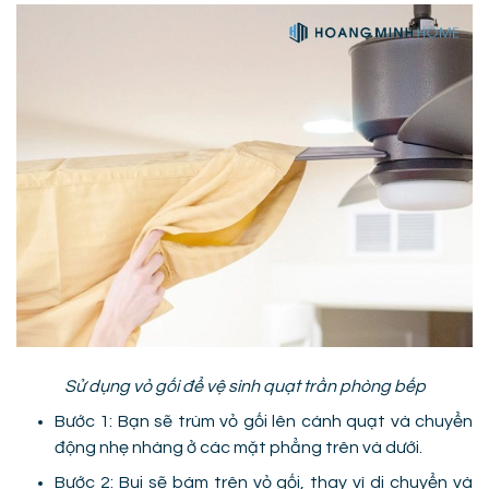
Sử dụng vỏ gối để vệ sinh quạt trần phòng bếp
Bước 1: Bạn sẽ trùm vỏ gối lên cánh quạt và chuyển
động nhẹ nhàng ở các mặt phẳng trên và dưới.
Bước 2: Bụi sẽ bám trên vỏ gối, thay vì di chuyển và