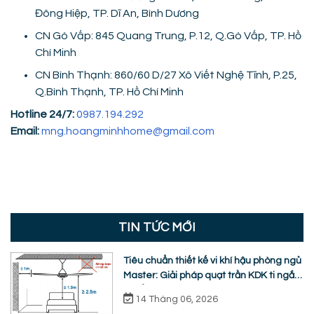
Đông Hiệp, TP. Dĩ An, Bình Dương
CN Gò Vấp: 845 Quang Trung, P.12, Q.Gò Vấp, TP. Hồ
Chí Minh
CN Bình Thạnh: 860/60 D/27 Xô Viết Nghệ Tĩnh, P.25,
Q.Bình Thạnh, TP. Hồ Chí Minh
Hotline 24/7:
0987.194.292
Email:
mng.hoangminhhome@gmail.com
TIN TỨC MỚI
Tiêu chuẩn thiết kế vi khí hậu phòng ngủ
Master: Giải pháp quạt trần KDK ti ngắn
chuẩn nhân trắc học
14 Tháng 06, 2026