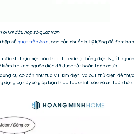
bị khi đấu hộp số quạt trần
i
hộp số
quạt trần Asia
, bạn cần chuẩn bị kỹ lưỡng để đảm bả
rước khi thực hiện các thao tác với hệ thống điện. Ngắt nguồ
để kiểm tra xem nguồn điện đã được tắt hoàn toàn chưa.
ụng cụ cơ bản như tua vít, kìm điện, và bút thử điện để thự
ng dụng cụ này sẽ giúp bạn thao tác chính xác và an toàn hơn.