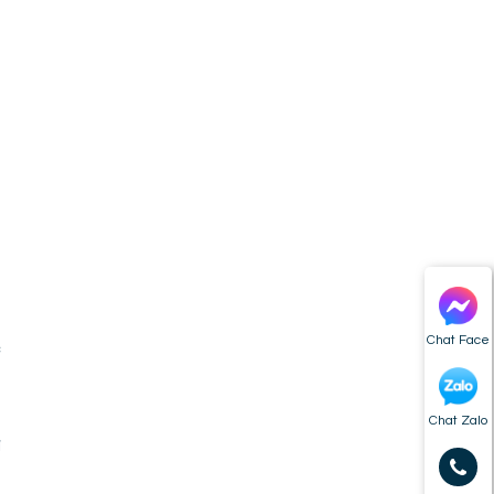
Chat Face
c
Chat Zalo
ì