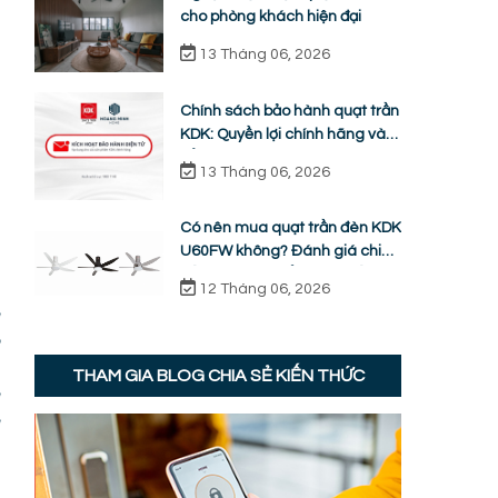
cho phòng khách hiện đại
13 Tháng 06, 2026
Chính sách bảo hành quạt trần
KDK: Quyền lợi chính hãng và
cẩm nang sửa chữa từ A-Z
13 Tháng 06, 2026
Có nên mua quạt trần đèn KDK
U60FW không? Đánh giá chi
tiết ưu nhược điểm thực tế
12 Tháng 06, 2026
ệ
ố
t
THAM GIA BLOG CHIA SẺ KIẾN THỨC
ẽ
ễ