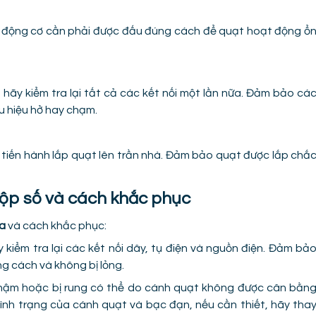
ây động cơ cần phải được đấu đúng cách để quạt hoạt động ổ
, hãy kiểm tra lại tất cả các kết nối một lần nữa. Đảm bảo cá
u hiệu hở hay chạm.
à tiến hành lắp quạt lên trần nhà. Đảm bảo quạt được lắp chắ
 hộp số và cách khắc phục
ia
và cách khắc phục:
kiểm tra lại các kết nối dây, tụ điện và nguồn điện. Đảm bả
ng cách và không bị lỏng.
ậm hoặc bị rung có thể do cánh quạt không được cân bằn
tình trạng của cánh quạt và bạc đạn, nếu cần thiết, hãy tha