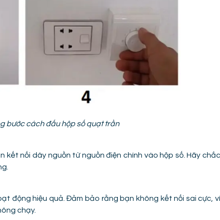
ng bước cách đấu hộp số quạt trần
ần kết nối dây nguồn từ nguồn điện chính vào hộp số. Hãy chắ
ng.
ạt động hiệu quả. Đảm bảo rằng bạn không kết nối sai cực, v
hông chạy.