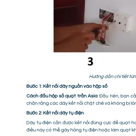
Hướng dẫn chi tiết từ
Bước 1: Kết nối dây nguồn vào hộp số
Cách đấu hộp số quạt trần Asia
: Đầu tiên, bạn c
chắn rằng các dây kết nối chặt chẽ và không bị lỏ
Bước 2: Kết nối dây tụ điện
Dây tụ điện cần được kết nối đúng cực để quạt ho
điều này có thể gây hỏng tụ điện hoặc làm quạt k