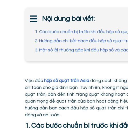
Nội dung bài viết:
1. Các bước chuẩn bị trước khi đấu hộp số qu
2. Hướng dẫn chi tiết cách đấu hộp số quạt t
3. Một số lỗi thường gặp khi đấu hộp số và c
Việc đấu
hộp số quạt trần Asia
đúng cách không 
an toàn cho gia đình bạn. Tuy nhiên, không ít ng
quạt trần, dẫn đến tình trạng quạt không hoạt
quan trọng để quạt trần của bạn hoạt động hiệu
hướng dẫn bạn cách đấu hộp số quạt trần chi ti
dàng và an toàn.
1. Các bước chuẩn bị trước khi đấ