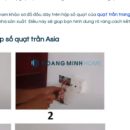
 tham khảo sơ đồ đấu dây trên hộp số quạt của
quạt trần tran
à sản xuất. Điều này sẽ giúp bạn hình dung rõ ràng cách kế
p số quạt trần Asia