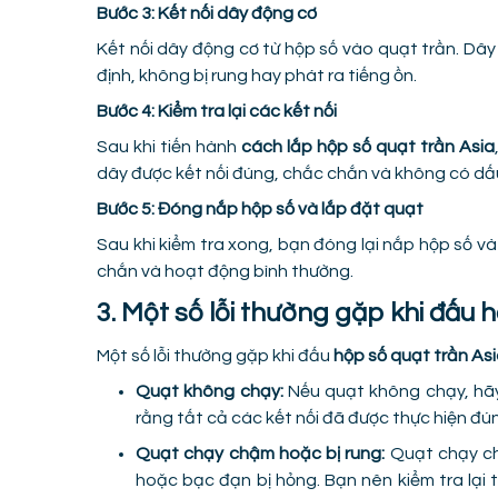
Bước 3: Kết nối dây động cơ
Kết nối dây động cơ từ hộp số vào quạt trần. D
định, không bị rung hay phát ra tiếng ồn.
Bước 4: Kiểm tra lại các kết nối
Sau khi tiến hành
cách lắp
hộp số quạt trần Asia
dây được kết nối đúng, chắc chắn và không có dấ
Bước 5: Đóng nắp hộp số và lắp đặt quạt
Sau khi kiểm tra xong, bạn đóng lại nắp hộp số v
chắn và hoạt động bình thường.
3. Một số lỗi thường gặp khi đấu
Một số lỗi thường gặp khi đấu
hộp số quạt trần As
Quạt không chạy:
Nếu quạt không chạy, hãy 
rằng tất cả các kết nối đã được thực hiện đú
Quạt chạy chậm hoặc bị rung:
Quạt chạy ch
hoặc bạc đạn bị hỏng. Bạn nên kiểm tra lại 