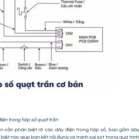
điện trong hộp số quạt trần
ạn cần phân biệt rõ các dây điện trong hộp số, bao gồm dâ
biệt này giúp bạn kết nối đúng và tránh sai sót trong quá trìn