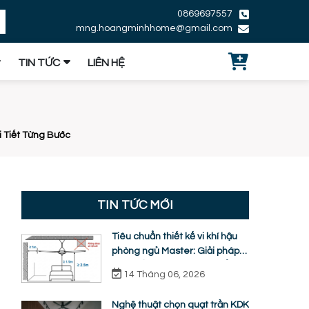
0869697557
mng.hoangminhhome@gmail.com
TIN TỨC
LIÊN HỆ
 Tiết Từng Bước
TIN TỨC MỚI
Tiêu chuẩn thiết kế vi khí hậu
phòng ngủ Master: Giải pháp
quạt trần KDK ti ngắn chuẩn
14 Tháng 06, 2026
nhân trắc học
Nghệ thuật chọn quạt trần KDK