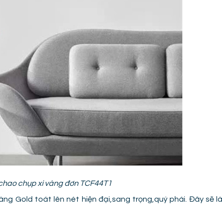
 chao chụp xi vàng đơn TCF44T1
àng Gold toát lên nét hiện đại,sang trọng,quý phái. Đây sẽ l