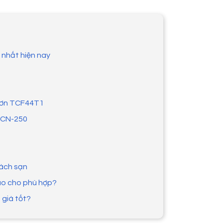
i nhất hiện nay
 đơn TCF44T1
THCN-250
hách sạn
ao cho phù hợp?
 giá tốt?