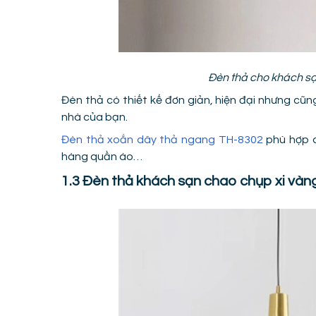
Đèn thả cho khách sạ
Đèn thả có thiết kế đơn giản, hiện đại nhưng cũng
nhà của bạn.
Đèn thả xoắn dây thả ngang TH-8302
phù hợp c
hàng quần áo…
1.3 Đèn thả khách sạn chao chụp xi và