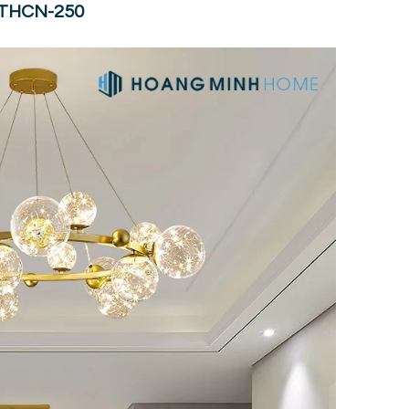
i THCN-250