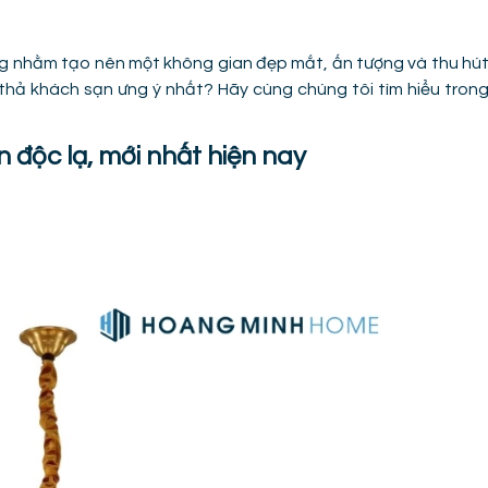
ng nhằm tạo nên một không gian đẹp mắt, ấn tượng và thu hú
thả khách sạn ưng ý nhất? Hãy cùng chúng tôi tìm hiểu tron
n độc lạ, mới nhất hiện nay