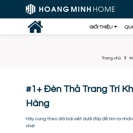
GIỚI THIỆU
QUẠ
Trang chủ
K
#1+ Đèn Thả Trang Trí 
Hàng
Hãy cùng theo dõi bài viết dưới đây để tìm ra nh
nhé!