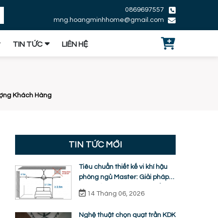
0869697557
mng.hoangminhhome@gmail.com
TIN TỨC
LIÊN HỆ
Tượng Khách Hàng
TIN TỨC MỚI
Tiêu chuẩn thiết kế vi khí hậu
phòng ngủ Master: Giải pháp
quạt trần KDK ti ngắn chuẩn
14 Tháng 06, 2026
nhân trắc học
Nghệ thuật chọn quạt trần KDK