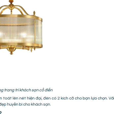
g trang trí khách sạn cổ điển
 toát lên nét hiện đại, đèn có 2 kích cỡ cho bạn lựa chọn. Vớ
đẹp huyền bí cho khách sạn.
2