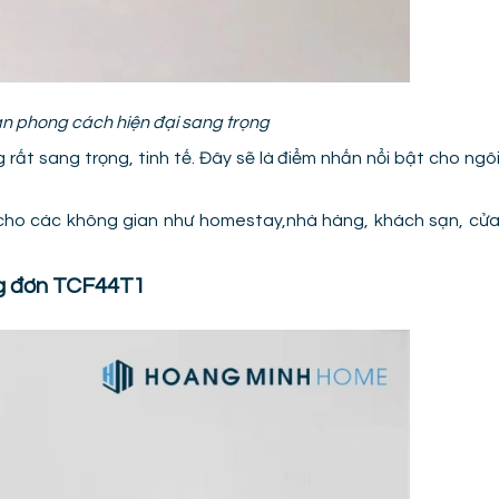
n phong cách hiện đại sang trọng
 rất sang trọng, tinh tế. Đây sẽ là điểm nhấn nổi bật cho ngô
ho các không gian như homestay,nhà hàng, khách sạn, cử
ng đơn TCF44T1