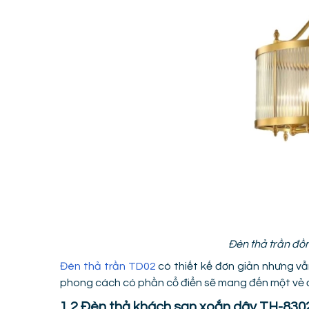
Đèn thả trần đồn
Đèn thả trần TD02
có thiết kế đơn giản nhưng vẫn
phong cách có phần cổ điển sẽ mang đến một vẻ 
1.2 Đèn thả khách sạn xoắn dây TH-830