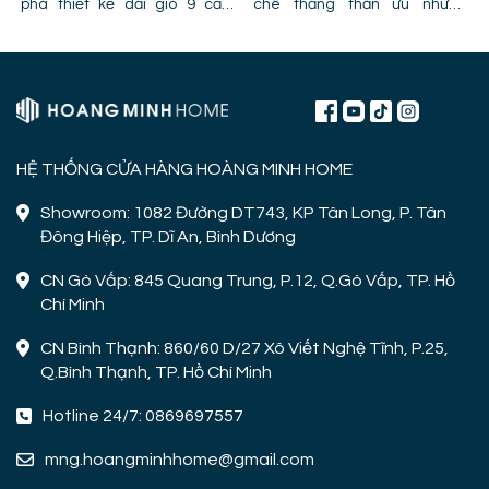
phá thiết kế dải gió 9 cấp,
chê thẳng thắn ưu nhược
công nghệ cánh PPG và chỉ ra
điểm, lỗi trần giật cấp khiến
lỗi lắp đặt khiến quạt bị giảm
quạt mất gió và hình ảnh thực
hiệu năng.
tế lắp đặt tại công trình!
HỆ THỐNG CỬA HÀNG HOÀNG MINH HOME
Showroom: 1082 Đường DT743, KP Tân Long, P. Tân
Đông Hiệp, TP. Dĩ An, Bình Dương
CN Gò Vấp: 845 Quang Trung, P.12, Q.Gò Vấp, TP. Hồ
Chí Minh
CN Bình Thạnh: 860/60 D/27 Xô Viết Nghệ Tĩnh, P.25,
Q.Bình Thạnh, TP. Hồ Chí Minh
Hotline 24/7: 0869697557
mng.hoangminhhome@gmail.com