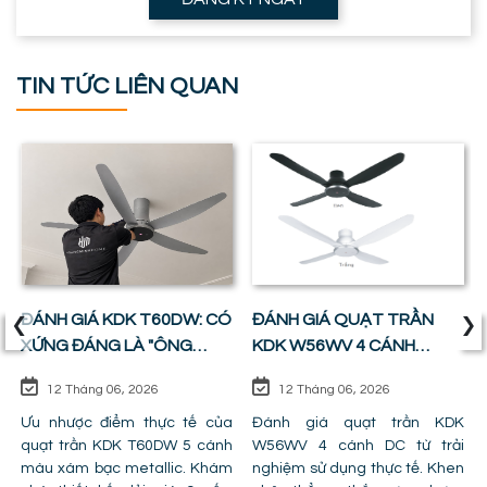
TIN TỨC LIÊN QUAN
‹
›
ĐÁNH GIÁ KDK T60DW: CÓ
ĐÁNH GIÁ QUẠT TRẦN
XỨNG ĐÁNG LÀ "ÔNG
KDK W56WV 4 CÁNH
VUA" PHÒNG KHÁCH ?
ĐỘNG CƠ DC: SỰ CÂN
12 Tháng 06, 2026
12 Tháng 06, 2026
BẰNG HOÀN HẢO GIỮA
Ưu nhược điểm thực tế của
GIÁ TIỀN VÀ CÔNG NĂNG
Đánh giá quạt trần KDK
quạt trần KDK T60DW 5 cánh
W56WV 4 cánh DC từ trải
màu xám bạc metallic. Khám
nghiệm sử dụng thực tế. Khen