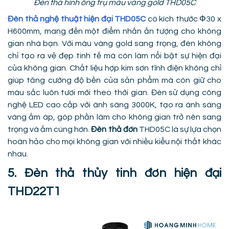
Đèn thả hình ống trụ màu vàng gold THD05C
Đèn thả nghệ thuật hiện đại THD05C
có kích thước Φ30 x
H600mm, mang đến một điểm nhấn ấn tượng cho không
gian nhà bạn. Với màu vàng gold sang trọng, đèn không
chỉ tạo ra vẻ đẹp tinh tế mà còn làm nổi bật sự hiện đại
của không gian. Chất liệu hợp kim sơn tĩnh điện không chỉ
giúp tăng cường độ bền của sản phẩm mà còn giữ cho
màu sắc luôn tươi mới theo thời gian. Đèn sử dụng công
nghệ LED cao cấp với ánh sáng 3000K, tạo ra ánh sáng
vàng ấm áp, góp phần làm cho không gian trở nên sang
trọng và ấm cúng hơn.
Đèn thả đơn
THD05C là sự lựa chọn
hoàn hảo cho mọi không gian với nhiều kiểu nội thất khác
nhau.
5. Đèn thả thủy tinh đơn hiện đại
THD22T1