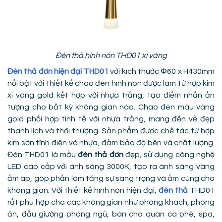
Đèn thả hình nón THD01 xi vàng
Đèn thả đơn hiện đại THD01
với kích thước Φ60 x H430mm
nổi bật với thiết kế chao đèn hình nón được làm từ hợp kim
xi vàng gold kết hợp với nhựa trắng, tạo điểm nhấn ấn
tượng cho bất kỳ không gian nào. Chao đèn màu vàng
gold phối hợp tinh tế với nhựa trắng, mang đến vẻ đẹp
thanh lịch và thời thượng. Sản phẩm được chế tác từ hợp
kim sơn tĩnh điện và nhựa, đảm bảo độ bền và chất lượng.
Đèn THD01 là mẫu
đèn thả đơn
đẹp, sử dụng công nghệ
LED cao cấp với ánh sáng 3000K, tạo ra ánh sáng vàng
ấm áp, góp phần làm tăng sự sang trọng và ấm cúng cho
không gian. Với thiết kế hình nón hiện đại,
đèn thả
THD01
rất phù hợp cho các không gian như phòng khách, phòng
ăn, đầu giường phòng ngủ, bàn cho quán cà phê, spa,