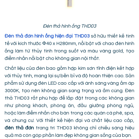
Đèn thả hình ống THD03
Đèn thả đơn hình ống hiện đại THD03
sở hữu thiết kế tinh
tế với kích thước Φ40 x H280mm, nổi bật với chao đèn hình
ống làm từ thủy tinh trong suốt và màu vàng gold, tạo
điểm nhấn nổi bật cho không gian nội thất.
Chất liệu của đèn bao gồm hợp kim sơn tĩnh điện kết hợp
với thủy tinh, mang lại sự bền bỉ và độ hoàn thiện cao. Sản
phẩm sử dụng đèn LED cao cấp với ánh sáng vàng ấm áp
3000K, tạo nên không gian sang trọng và ấm cúng. Đèn
thả THD03 rất phù hợp để lắp đặt trong các không gian
như phòng khách, phòng ăn, đầu giường phòng ngủ,
hoặc làm điểm nhấn cho bàn trong các quán cà phê, spa,
và chung cư. Với thiết kế hiện đại và chất liệu cao cấp,
đèn thả đơn
trang trí THD03 không chỉ chiếu sáng hiệu
quả mà còn góp phần làm đẹp không gian sống của bạn.