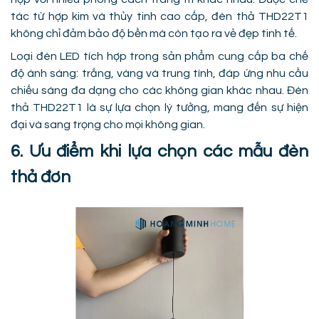
tác từ hợp kim và thủy tinh cao cấp, đèn thả THD22T1
không chỉ đảm bảo độ bền mà còn tạo ra vẻ đẹp tinh tế.
Loại đèn LED tích hợp trong sản phẩm cung cấp ba chế
độ ánh sáng: trắng, vàng và trung tính, đáp ứng nhu cầu
chiếu sáng đa dạng cho các không gian khác nhau. Đèn
thả THD22T1 là sự lựa chọn lý tưởng, mang đến sự hiện
đại và sang trọng cho mọi không gian.
6. Ưu điểm khi lựa chọn các mẫu đèn
thả đơn