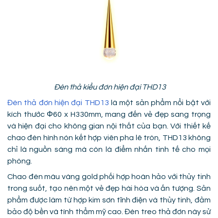
Đèn thả kiểu đơn hiện đại THD13
Đèn thả đơn hiện đại THD13
là một sản phẩm nổi bật với
kích thước Φ60 x H330mm, mang đến vẻ đẹp sang trọng
và hiện đại cho không gian nội thất của bạn. Với thiết kế
chao đèn hình nón kết hợp viên pha lê tròn, THD13 không
chỉ là nguồn sáng mà còn là điểm nhấn tinh tế cho mọi
phòng.
Chao đèn màu vàng gold phối hợp hoàn hảo với thủy tinh
trong suốt, tạo nên một vẻ đẹp hài hòa và ấn tượng. Sản
phẩm được làm từ hợp kim sơn tĩnh điện và thủy tinh, đảm
bảo độ bền và tính thẩm mỹ cao. Đèn treo thả đơn này sử