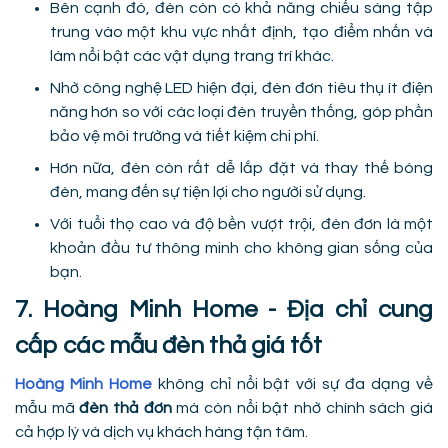
Bên cạnh đó, đèn còn có khả năng chiếu sáng tập
trung vào một khu vực nhất định, tạo điểm nhấn và
làm nổi bật các vật dụng trang trí khác.
Nhờ công nghệ LED hiện đại, đèn đơn tiêu thụ ít điện
năng hơn so với các loại đèn truyền thống, góp phần
bảo vệ môi trường và tiết kiệm chi phí.
Hơn nữa, đèn còn rất dễ lắp đặt và thay thế bóng
đèn, mang đến sự tiện lợi cho người sử dụng.
Với tuổi thọ cao và độ bền vượt trội, đèn đơn là một
khoản đầu tư thông minh cho không gian sống của
bạn.
7. Hoàng Minh Home - Địa chỉ cung
cấp các mẫu đèn thả giá tốt
Hoàng Minh Home
không chỉ nổi bật với sự đa dạng về
mẫu mã
đèn thả đơn
mà còn nổi bật nhờ chính sách giá
cả hợp lý và dịch vụ khách hàng tận tâm.