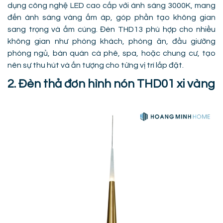
dụng công nghệ LED cao cấp với ánh sáng 3000K, mang
đến ánh sáng vàng ấm áp, góp phần tạo không gian
sang trọng và ấm cúng. Đèn THD13 phù hợp cho nhiều
không gian như phòng khách, phòng ăn, đầu giường
phòng ngủ, bàn quán cà phê, spa, hoặc chung cư, tạo
nên sự thu hút và ấn tượng cho từng vị trí lắp đặt.
2. Đèn thả đơn hình nón THD01 xi vàng