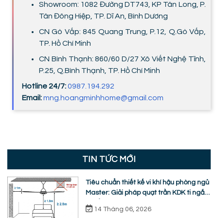
Showroom: 1082 Đường DT743, KP Tân Long, P.
Tân Đông Hiệp, TP. Dĩ An, Bình Dương
CN Gò Vấp: 845 Quang Trung, P.12, Q.Gò Vấp,
TP. Hồ Chí Minh
CN Bình Thạnh: 860/60 D/27 Xô Viết Nghệ Tĩnh,
P.25, Q.Bình Thạnh, TP. Hồ Chí Minh
Hotline 24/7:
0987.194.292
Email:
mng.hoangminhhome@gmail.com
TIN TỨC MỚI
Tiêu chuẩn thiết kế vi khí hậu phòng ngủ
Master: Giải pháp quạt trần KDK ti ngắn
chuẩn nhân trắc học
14 Tháng 06, 2026