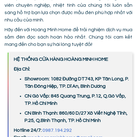
viên chuyên nghiệp, nhiệt tình của chúng tôi luôn sẵn
sàng hỗ trợ bạn lựa chọn được mẫu đèn phù hợp nhất với
nhu cầu của mình.
Hãy đến với Hoàng Minh Home để trải nghiệm dịch vụ mua
sắm đèn đọc sách hoàn hảo nhất. Chúng tôi cam kết
mang đến cho bạn sự hài lòng tuyệt đối!
HỆ THỐNG CỬA HÀNG HOÀNG MINH HOME
Địa Chỉ:
Showroom: 1082 Đường DT743, KP Tân Long, P.
Tân Đông Hiệp, TP. Dĩ An, Bình Dương
CN Gò Vấp: 845 Quang Trung, P.12, Q.Gò Vấp,
TP. Hồ Chí Minh
CN Bình Thạnh: 860/60 D/27 Xô Viết Nghệ Tĩnh,
P.25, Q.Bình Thạnh, TP. Hồ Chí Minh
Hotline 24/7:
0987.194.292