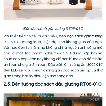
Đèn đọc sách gắn tường RT05-01C
Với thiết kế tinh tế và đa chiều,
đèn đọc sách gắn tường
RT05-01C
mang lại sự hiện đại cho không gian của bạn.
Với màu đen lịch lãm, nó không chỉ là nguồn ánh sáng mà
còn là một tác phẩm nghệ thuật. Sử dụng hợp kim và
nhựa cao cấp, đèn này không chỉ bền bỉ mà còn đảm bảo
an toàn cho gia đình bạn. Đặc biệt, ánh sáng ấm 3000K từ
đèn LED sẽ tạo ra một không gian đọc sách ấm áp và thư
giãn trong bất kỳ điều kiện ánh sáng nào.
2.5. Đèn tường đọc sách đầu giường RT08-01C