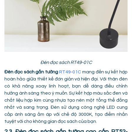
Đèn đọc sách RT49-01C
Đèn đọc sách gắn tường
RT49-01C
mang đến sự kết hợp
hoàn hảo giữa thiết kế đơn giản và hiện đại. Với thân đèn
có khả năng xoay linh hoạt, bạn dễ dàng điều chỉnh
hướng ánh sáng theo ý muốn. Sự kết hợp màu sắc đen và
chất liệu hợp kim cùng nhựa tạo nên một tổng thể đồng
nhất và sang trọng. Đèn sử dụng công nghệ LED cung
cấp ánh sáng ấm áp với chế độ 3000K, tạo điểm nhấn
tuyệt vời cho không gian đọc sách của bạn.
2.3. Đèn đọc sách gắn tường cao cấp RT52-