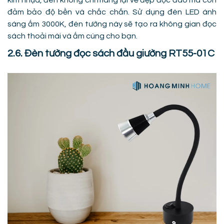
kim nhựa, đèn không chỉ mang lại vẻ đẹp độc đáo mà còn
đảm bảo độ bền và chắc chắn. Sử dụng đèn LED ánh
sáng ấm 3000K, đèn tường này sẽ tạo ra không gian đọc
sách thoải mái và ấm cúng cho bạn.
2.6. Đèn tường đọc sách đầu giường RT55-01C