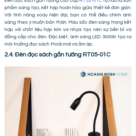
Đèn đọc sách gắn tường cao cấp
RT52-01C
tự hào là sản
phẩm sáng tạo, kết hợp hoàn hảo giữa thiết kế đơn giản.
Với tính năng xoay hiện đại, bạn có thể điều chỉnh ánh
sáng theo ý muốn bản thân. Màu sắc đen sang trọng kết
hợp với chất liệu hợp kim và nhựa tạo nên sự bền bỉ và
đẳng cấp cho đèn. Đặc biệt, ánh sáng LED 3000K tạo ra
môi trường đọc sách thoải mái và ấm áp.
2.4. Đèn đọc sách gắn tường RT05-01C