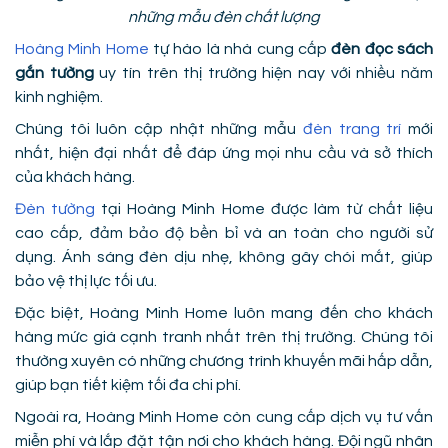
những mẫu đèn chất lượng
Hoàng Minh Home
tự hào là nhà cung cấp
đèn đọc sách
gắn tường
uy tín trên thị trường hiện nay với nhiều năm
kinh nghiệm.
Chúng tôi luôn cập nhật những mẫu
đèn trang trí
mới
nhất, hiện đại nhất để đáp ứng mọi nhu cầu và sở thích
của khách hàng.
Đèn tường
tại Hoàng Minh Home được làm từ chất liệu
cao cấp, đảm bảo độ bền bỉ và an toàn cho người sử
dụng. Ánh sáng đèn dịu nhẹ, không gây chói mắt, giúp
bảo vệ thị lực tối ưu.
Đặc biệt, Hoàng Minh Home luôn mang đến cho khách
hàng mức giá cạnh tranh nhất trên thị trường. Chúng tôi
thường xuyên có những chương trình khuyến mãi hấp dẫn,
giúp bạn tiết kiệm tối đa chi phí.
Ngoài ra, Hoàng Minh Home còn cung cấp dịch vụ tư vấn
miễn phí và lắp đặt tận nơi cho khách hàng. Đội ngũ nhân