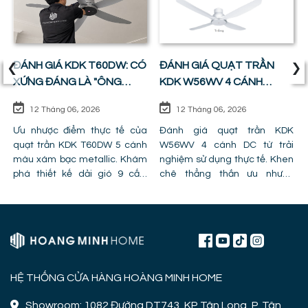
‹
›
ĐÁNH GIÁ KDK T60DW: CÓ
ĐÁNH GIÁ QUẠT TRẦN
XỨNG ĐÁNG LÀ "ÔNG
KDK W56WV 4 CÁNH
VUA" PHÒNG KHÁCH ?
ĐỘNG CƠ DC: SỰ CÂN
12 Tháng 06, 2026
12 Tháng 06, 2026
BẰNG HOÀN HẢO GIỮA
Ưu nhược điểm thực tế của
GIÁ TIỀN VÀ CÔNG NĂNG
Đánh giá quạt trần KDK
quạt trần KDK T60DW 5 cánh
W56WV 4 cánh DC từ trải
màu xám bạc metallic. Khám
nghiệm sử dụng thực tế. Khen
phá thiết kế dải gió 9 cấp,
chê thẳng thắn ưu nhược
công nghệ cánh PPG và chỉ ra
điểm, lỗi trần giật cấp khiến
lỗi lắp đặt khiến quạt bị giảm
quạt mất gió và hình ảnh thực
hiệu năng.
tế lắp đặt tại công trình!
HỆ THỐNG CỬA HÀNG HOÀNG MINH HOME
Showroom: 1082 Đường DT743, KP Tân Long, P. Tân