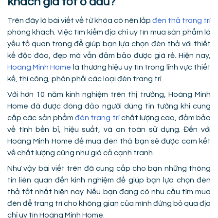
khách giá tốt ở đâu?
Trên đây là bài viết về từ khóa có nên lắp
đèn thả trang trí
phòng khách. Việc tìm kiếm địa chỉ uy tín mua sản phẩm là
yếu tố quan trọng để giúp bạn lựa chọn đèn thả với thiết
kế độc đáo, đẹp mà vẫn đảm bảo được giá rẻ. Hiện nay,
Hoàng Minh Home
là thương hiệu uy tín trong lĩnh vực thiết
kế, thi công, phân phối các loại đèn trang trí.
Với hơn 10 năm kinh nghiệm trên thị trường, Hoàng Minh
Home đã được đông đảo người dùng tin tưởng khi cung
cấp các sản phẩm
đèn trang trí
chất lượng cao, đảm bảo
về tính bền bỉ, hiệu suất, và an toàn sử dụng. Đến với
Hoàng Minh Home để mua đèn thả bạn sẽ được cam kết
về chất lượng cũng như giá cả cạnh tranh.
Như vậy bài viết trên đã cung cấp cho bạn những thông
tin liên quan đến kinh nghiệm để giúp bạn lựa chọn đèn
thả tốt nhất hiện nay. Nếu bạn đang có nhu cầu tìm mua
đèn để trang trí cho không gian của mình đừng bỏ qua địa
chỉ uy tín Hoàng Minh Home.