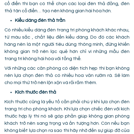
cổ điển thì bạn có thể chọn các loại đèn thả đồng, đèn
thả tân cổ điển… tạo nên không gian hài hòa hơn.
Kiểu dáng đèn thả trần
Có nhiều kiểu dáng đèn trang trí phòng khách khác nhau,
từ màu sắc , chất liệu đến kiểu dáng. Do đó các khách
hàng nên là một người tiêu dùng thông minh, đừng khiến
không gian trở nên lạc quẻ hơn chỉ vì những mẫu đèn
trang trí không hài hòa với tổng thể.
Với những các căn phòng có diện tích hẹp thì bạn không
nên lựa chọn đèn thả có nhiều hoa văn rườm rà. Sẽ làm
cho mọi thứ trở nên lộn xộn và rối rắm thêm.
Kích thước đèn thả
Kích thước cũng là yếu tố cần phải chú ý khi lựa chọn đèn
trang trí cho phòng khách. Khi lựa chọn chiếc đèn với kích
thước hợp lý thì nó sẽ góp phần giúp không gian phòng
khách trở nên sang trọng và ấn tượng hơn. Còn nếu bạn
không biết lựa chọn ra sao thì hãy nhờ đến sự giúp đỡ của