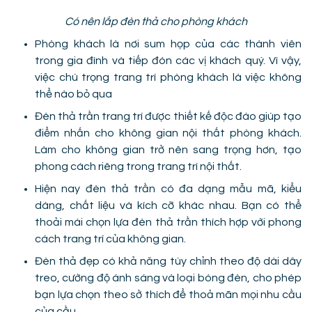
Có nên lắp đèn thả cho phòng khách
Phòng khách là nơi sum họp của các thành viên
trong gia đình và tiếp đón các vị khách quý. Vì vậy,
việc chú trọng trang trí phòng khách là việc không
thể nào bỏ qua
Đèn thả trần trang trí được thiết kế độc đáo giúp tạo
điểm nhấn cho không gian nội thất phòng khách.
Làm cho không gian trở nên sang trọng hơn, tạo
phong cách riêng trong trang trí nội thất.
Hiện nay đèn thả trần có đa dạng mẫu mã, kiểu
dáng, chất liệu và kích cỡ khác nhau. Bạn có thể
thoải mái chọn lựa đèn thả trần thích hợp với phong
cách trang trí của không gian.
Đèn thả đẹp có khả năng tùy chỉnh theo độ dài dây
treo, cường độ ánh sáng và loại bóng đèn, cho phép
bạn lựa chọn theo sở thích để thoả mãn mọi nhu cầu
của cầu.