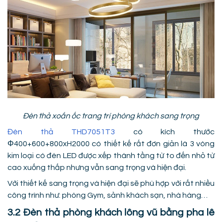
Đèn thả xoắn ốc trang trí phòng khách sang trọng
Đèn thả THD7051T3
có kích thước
Φ400+600+800xH2000 có thiết kế rất đơn giản là 3 vòng
kim loại có đèn LED được xếp thành tầng từ to đến nhỏ từ
cao xuống thấp nhưng vẫn sang trọng và hiện đại.
Với thiết kế sang trọng và hiện đại sẽ phù hợp với rất nhiều
công trình như: phòng Gym, sảnh khách sạn, nhà hàng…
3.2 Đèn thả phòng khách lông vũ bằng pha lê