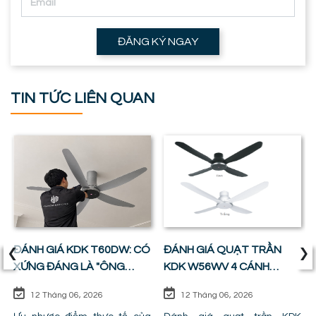
ĐĂNG KÝ NGAY
TIN TỨC LIÊN QUAN
‹
›
ĐÁNH GIÁ KDK T60DW: CÓ
ĐÁNH GIÁ QUẠT TRẦN
XỨNG ĐÁNG LÀ "ÔNG
KDK W56WV 4 CÁNH
VUA" PHÒNG KHÁCH ?
ĐỘNG CƠ DC: SỰ CÂN
12 Tháng 06, 2026
12 Tháng 06, 2026
BẰNG HOÀN HẢO GIỮA