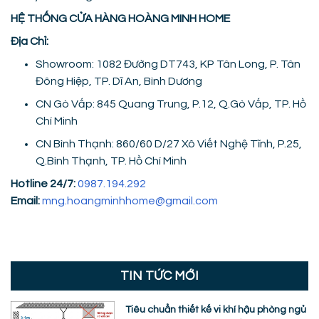
HỆ THỐNG CỬA HÀNG HOÀNG MINH HOME
Địa Chỉ:
Showroom: 1082 Đường DT743, KP Tân Long, P. Tân
Đông Hiệp, TP. Dĩ An, Bình Dương
CN Gò Vấp: 845 Quang Trung, P.12, Q.Gò Vấp, TP. Hồ
Chí Minh
CN Bình Thạnh: 860/60 D/27 Xô Viết Nghệ Tĩnh, P.25,
Q.Bình Thạnh, TP. Hồ Chí Minh
Hotline 24/7:
0987.194.292
Email:
mng.hoangminhhome@gmail.com
TIN TỨC MỚI
Tiêu chuẩn thiết kế vi khí hậu phòng ngủ