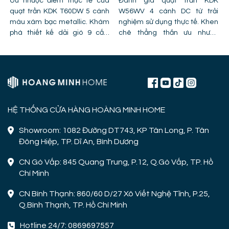
Ưu nhược điểm thực tế của
GIÁ TIỀN VÀ CÔNG NĂNG
Đánh giá quạt trần KDK
quạt trần KDK T60DW 5 cánh
W56WV 4 cánh DC từ trải
màu xám bạc metallic. Khám
nghiệm sử dụng thực tế. Khen
phá thiết kế dải gió 9 cấp,
chê thẳng thắn ưu nhược
công nghệ cánh PPG và chỉ ra
điểm, lỗi trần giật cấp khiến
lỗi lắp đặt khiến quạt bị giảm
quạt mất gió và hình ảnh thực
hiệu năng.
tế lắp đặt tại công trình!
HỆ THỐNG CỬA HÀNG HOÀNG MINH HOME
Showroom: 1082 Đường DT743, KP Tân Long, P. Tân
Đông Hiệp, TP. Dĩ An, Bình Dương
CN Gò Vấp: 845 Quang Trung, P.12, Q.Gò Vấp, TP. Hồ
Chí Minh
CN Bình Thạnh: 860/60 D/27 Xô Viết Nghệ Tĩnh, P.25,
Q.Bình Thạnh, TP. Hồ Chí Minh
Hotline 24/7: 0869697557