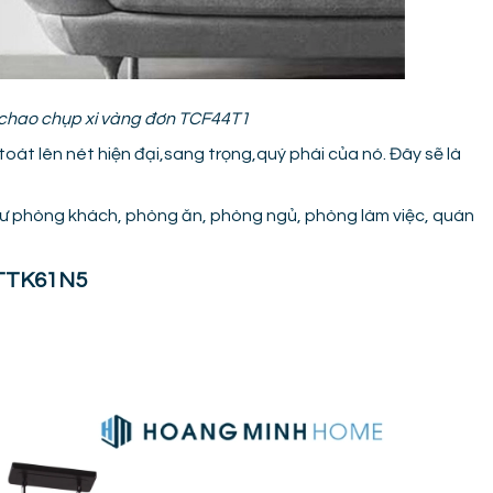
 chao chụp xi vàng đơn TCF44T1
toát lên nét hiện đại,sang trọng,quý phái của nó. Đây sẽ là
 phòng khách, phòng ăn, phòng ngủ, phòng làm việc, quán
h TTK61N5