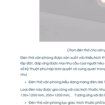
Chọn đèn thả cho văn 
Đèn thả văn phòng được sản xuất với nhiều kích th
lắp đặt, đáp ứng được mọi nhu cầu của người tiêu 
số kỹ thuật phù hợp là bí quyết vô cùng quan tron
như:
Đèn thả văn phòng kiểu dáng máng đèn dài
Loại đèn này được gia công với các kích thước 
130×1200 mm, 200×1200 mm,… Tương ứng với đó là
Đèn thả văn phòng lục giác: Kích thước phổ bi