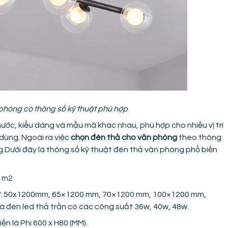
phòng có thông số kỹ thuật phù hợp
ước, kiểu dáng và mẫu mã khác nhau, phù hợp cho nhiều vị trí
dùng. Ngoài ra việc
chọn đèn thả cho văn phòng
theo thông
g.Dưới đây là thông số kỹ thuật đèn thả văn phòng phổ biến
 1m2
như: 50x1200mm, 65×1200 mm, 70×1200 mm, 100×1200 mm,
 đèn led thả trần có các công suất 36w, 40w, 48w.
ến là Phi 600 x H80 (MM).