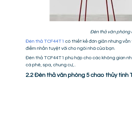
Đèn thả văn phòng
Đèn thả TCF44T1
có thiết kế đơn giản nhưng vẫn 
điểm nhấn tuyệt vời cho ngôi nhà của bạn.
Đèn thả TCF44T1 phù hợp cho các không gian như
cà phê, spa, chung cư,..
2.2 Đèn thả văn phòng 5 chao thủy tin