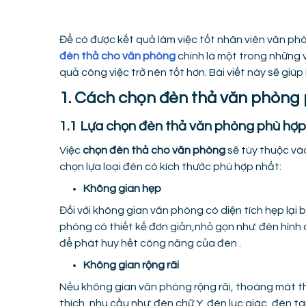
Để có được kết quả làm việc tốt nhân viên văn phò
đèn thả cho văn phòng
chính là một trong những v
quả công việc trở nên tốt hơn. Bài viết này sẽ gi
1. Cách chọn đèn thả văn phòng
1.1 Lựa chọn đèn thả văn phòng phù hợp 
Việc
chọn đèn thả cho văn phòng
sẽ tùy thuộc và
chọn lựa loại đèn có kích thước phù hợp nhất:
Không gian hẹp
Đối với không gian văn phòng có diện tích hẹp lại 
phòng có thiết kế đơn giản,nhỏ gọn như: đèn hình ch
để phát huy hết công năng của đèn .
Không gian rộng rãi
Nếu không gian văn phòng rộng rãi, thoáng mát th
thích, nhu cầu như: đèn chữ Y, đèn lục giác, đèn t