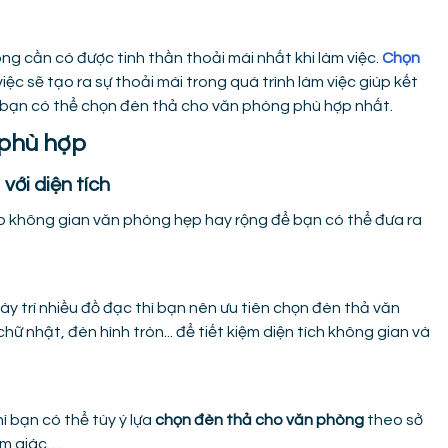
ng cần có được tinh thần thoải mái nhất khi làm việc.
Chọn
iệc sẽ tạo ra sự thoải mái trong quá trình làm việc giúp kết
úp bạn có thể chọn đèn thả cho văn phòng phù hợp nhất.
 phù hợp
với diện tích
o không gian văn phòng hẹp hay rộng để bạn có thể đưa ra
bày trí nhiều đồ đạc thì bạn nên ưu tiên chọn đèn thả văn
ữ nhật, đèn hình tròn... để tiết kiệm diện tích không gian và
ì bạn có thể tùy ý lựa
chọn đèn thả cho văn phòng
theo sở
am giác….