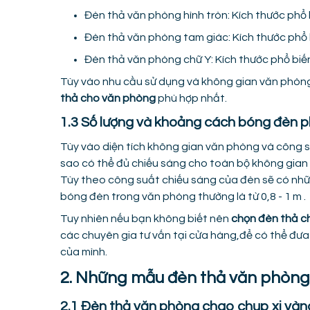
Đèn thả văn phòng hình tròn: Kích thước phổ b
Đèn thả văn phòng tam giác: Kích thước phổ bi
Đèn thả văn phòng chữ Y: Kích thước phổ biến 
Tùy vào nhu cầu sử dụng và không gian văn phòng 
thả cho văn phòng
phù hợp nhất.
1.3 Số lượng và khoảng cách bóng đèn 
Tùy vào diện tích không gian văn phòng và công s
sao có thể đủ chiếu sáng cho toàn bộ không gian
Tùy theo công suất chiếu sáng của đèn sẽ có nh
bóng đèn trong văn phòng thường là từ 0,8 - 1 m .
Tuy nhiên nếu bạn không biết nên
chọn đèn thả c
các chuyên gia tư vấn tại cửa hàng,để có thể đư
của mình.
2. Những mẫu đèn thả văn phòng 
2.1 Đèn thả văn phòng chao chụp xi và