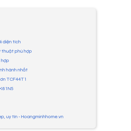
 diện tích
ỹ thuật phù hợp
 hợp
ịnh hành nhất
 đơn TCF44T1
TK61N5
p, uy tín - Hoangminhhome.vn