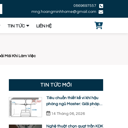
0869697557
mng.hoangminhhome@gmail.com
TIN TỨC
LIÊN HỆ
i Mái Khi Làm Việc
TIN TỨC MỚI
Tiêu chuẩn thiết kế vi khí hậu
phòng ngủ Master: Giải pháp
quạt trần KDK ti ngắn chuẩn
14 Tháng 06, 2026
nhân trắc học
Nghệ thuật chọn quạt trần KDK