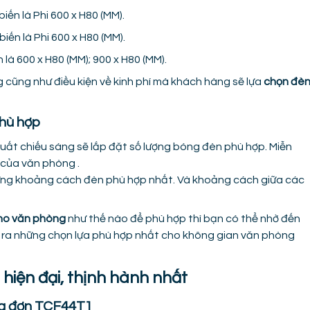
iến là Phi 600 x H80 (MM).
ến là Phi 600 x H80 (MM).
là 600 x H80 (MM); 900 x H80 (MM).
cũng như điều kiện về kinh phí mà khách hàng sẽ lựa
chọn đè
phù hợp
uất chiếu sáng sẽ lắp đặt số lượng bóng đèn phù hợp. Miễn
 của văn phòng .
ững khoảng cách đèn phù hợp nhất. Và khoảng cách giữa các
ho văn phòng
như thế nào để phù hợp thì bạn có thể nhờ đến
a ra những chọn lựa phù hợp nhất cho không gian văn phòng
hiện đại, thịnh hành nhất
ng đơn TCF44T1