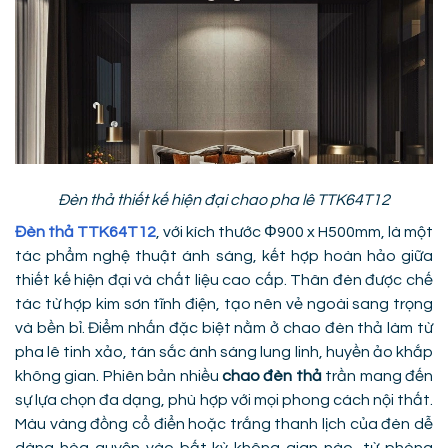
Đèn thả thiết kế hiện đại chao pha lê TTK64T12
Đèn thả TTK64T12
, với kích thước Φ900 x H500mm, là một
tác phẩm nghệ thuật ánh sáng, kết hợp hoàn hảo giữa
thiết kế hiện đại và chất liệu cao cấp. Thân đèn được chế
tác từ hợp kim sơn tĩnh điện, tạo nên vẻ ngoài sang trọng
và bền bỉ. Điểm nhấn đặc biệt nằm ở chao đèn thả làm từ
pha lê tinh xảo, tán sắc ánh sáng lung linh, huyền ảo khắp
không gian. Phiên bản nhiều
chao đèn thả
trần mang đến
sự lựa chọn đa dạng, phù hợp với mọi phong cách nội thất.
Màu vàng đồng cổ điển hoặc trắng thanh lịch của đèn dễ
dàng hòa quyện vào bất kỳ không gian nào, từ phòng