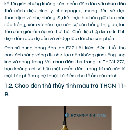
kế tối giản nhưng không kém phần độc đáo với
chao đèn
thả
cách điệu hình ly champagne, mang đến vẻ đẹp
thanh lịch và nhẹ nhàng. Sự kết hợp hài hòa giữa ba màu
sắc trắng, xám và nâu tạo nên sự cân bằng thị giác, lan
tỏa cảm giác ấm áp và thư thái. Chất liệu hợp kim sơn tĩnh
điện đảm bảo độ bền và vẻ đẹp lâu dài cho sản phẩm.
Đèn sử dụng bóng đèn led E27 tiết kiệm điện, tuổi thọ
cao, ánh sáng vàng dịu nhẹ tạo nên không gian sống lung
linh và sang trọng. Với
chao đèn thả
trang trí THCN-272,
bạn không chỉ sở hữu một chiếc đèn trang trí mà còn là
một tác phẩm nghệ thuật tô điểm cho tổ ấm của mình.
1.2. Chao đèn thả thủy tinh màu trà THCN 11-
B