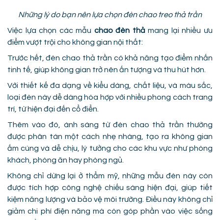
Những lý do bạn nên lựa chọn đèn chao treo thả trần
Việc lựa chọn các mẫu
chao đèn thả
mang lại nhiều ưu
điểm vượt trội cho không gian nội thất:
Trước hết, đèn chao thả trần có khả năng tạo điểm nhấn
tinh tế, giúp không gian trở nên ấn tượng và thu hút hơn.
Với thiết kế đa dạng về kiểu dáng, chất liệu, và màu sắc,
loại đèn này dễ dàng hòa hợp với nhiều phong cách trang
trí, từ hiện đại đến cổ điển.
Thêm vào đó, ánh sáng từ đèn chao thả trần thường
được phân tán một cách nhẹ nhàng, tạo ra không gian
ấm cúng và dễ chịu, lý tưởng cho các khu vực như phòng
khách, phòng ăn hay phòng ngủ.
Không chỉ dừng lại ở thẩm mỹ, những mẫu đèn này còn
được tích hợp công nghệ chiếu sáng hiện đại, giúp tiết
kiệm năng lượng và bảo vệ môi trường. Điều này không chỉ
giảm chi phí điện năng mà còn góp phần vào việc sống