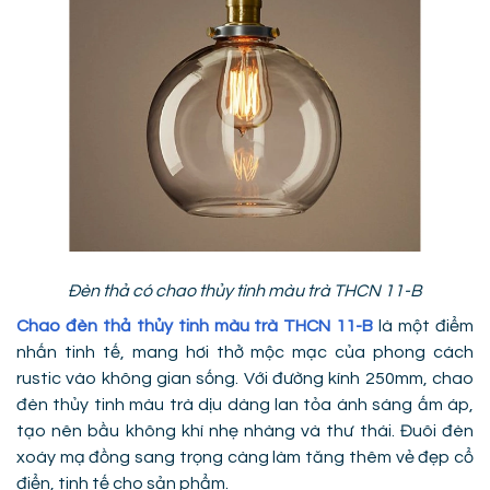
Đèn thả có chao thủy tinh màu trà THCN 11-B
Chao đèn thả thủy tinh màu trà THCN 11-B
là một điểm
nhấn tinh tế, mang hơi thở mộc mạc của phong cách
rustic vào không gian sống. Với đường kính 250mm, chao
đèn thủy tinh màu trà dịu dàng lan tỏa ánh sáng ấm áp,
tạo nên bầu không khí nhẹ nhàng và thư thái. Đuôi đèn
xoáy mạ đồng sang trọng càng làm tăng thêm vẻ đẹp cổ
điển, tinh tế cho sản phẩm.