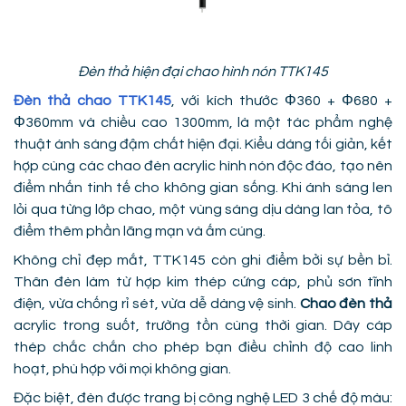
Đèn thả hiện đại chao hình nón TTK145
Đèn thả chao TTK145
, với kích thước Φ360 + Φ680 +
Φ360mm và chiều cao 1300mm, là một tác phẩm nghệ
thuật ánh sáng đậm chất hiện đại. Kiểu dáng tối giản, kết
hợp cùng các chao đèn acrylic hình nón độc đáo, tạo nên
điểm nhấn tinh tế cho không gian sống. Khi ánh sáng len
lỏi qua từng lớp chao, một vùng sáng dịu dàng lan tỏa, tô
điểm thêm phần lãng mạn và ấm cúng.
Không chỉ đẹp mắt, TTK145 còn ghi điểm bởi sự bền bỉ.
Thân đèn làm từ hợp kim thép cứng cáp, phủ sơn tĩnh
điện, vừa chống rỉ sét, vừa dễ dàng vệ sinh.
Chao đèn thả
acrylic trong suốt, trường tồn cùng thời gian. Dây cáp
thép chắc chắn cho phép bạn điều chỉnh độ cao linh
hoạt, phù hợp với mọi không gian.
Đặc biệt, đèn được trang bị công nghệ LED 3 chế độ màu: