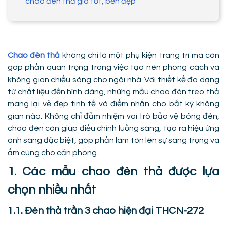
chao đèn thả giá tốt, bền đẹp
Chao đèn thả
không chỉ là một phụ kiện trang trí mà còn
góp phần quan trọng trong việc tạo nên phong cách và
không gian chiếu sáng cho ngôi nhà. Với thiết kế đa dạng
từ chất liệu đến hình dáng, những mẫu chao đèn treo thả
mang lại vẻ đẹp tinh tế và điểm nhấn cho bất kỳ không
gian nào. Không chỉ đảm nhiệm vai trò bảo vệ bóng đèn,
chao đèn còn giúp điều chỉnh luồng sáng, tạo ra hiệu ứng
ánh sáng đặc biệt, góp phần làm tôn lên sự sang trọng và
ấm cúng cho căn phòng.
1. Các mẫu chao đèn thả được lựa
chọn nhiều nhất
1.1. Đèn thả trần 3 chao hiện đại THCN-272