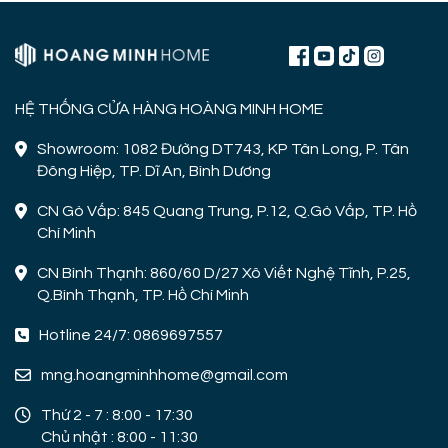
lỗi lắp đặt khiến quạt bị giảm
quạt mất gió và hình ảnh thực
hiệu năng.
tế lắp đặt tại công trình!
HỆ THỐNG CỬA HÀNG HOÀNG MINH HOME
Showroom: 1082 Đường DT743, KP Tân Long, P. Tân
Đông Hiệp, TP. Dĩ An, Bình Dương
CN Gò Vấp: 845 Quang Trung, P.12, Q.Gò Vấp, TP. Hồ
Chí Minh
CN Bình Thạnh: 860/60 D/27 Xô Viết Nghệ Tĩnh, P.25,
Q.Bình Thạnh, TP. Hồ Chí Minh
Hotline 24/7: 0869697557
mng.hoangminhhome@gmail.com
Thứ 2 - 7 : 8:00 - 17:30
Chủ nhật : 8:00 - 11:30