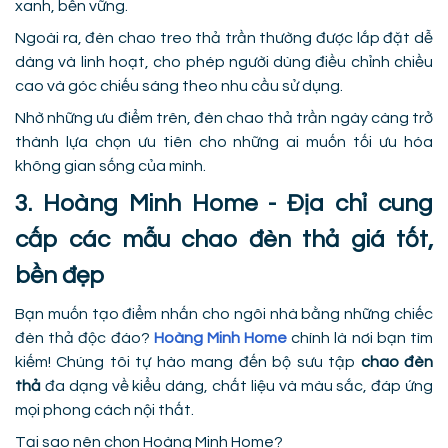
xanh, bền vững.
Ngoài ra, đèn chao treo thả trần thường được lắp đặt dễ
dàng và linh hoạt, cho phép người dùng điều chỉnh chiều
cao và góc chiếu sáng theo nhu cầu sử dụng.
Nhờ những ưu điểm trên, đèn chao thả trần ngày càng trở
thành lựa chọn ưu tiên cho những ai muốn tối ưu hóa
không gian sống của mình.
3. Hoàng Minh Home - Địa chỉ cung
cấp các mẫu chao đèn thả giá tốt,
bền đẹp
Bạn muốn tạo điểm nhấn cho ngôi nhà bằng những chiếc
đèn thả độc đáo?
Hoàng Minh Home
chính là nơi bạn tìm
kiếm! Chúng tôi tự hào mang đến bộ sưu tập
chao đèn
thả
đa dạng về kiểu dáng, chất liệu và màu sắc, đáp ứng
mọi phong cách nội thất.
Tại sao nên chọn Hoàng Minh Home?