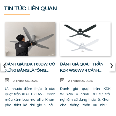
TIN TỨC LIÊN QUAN
‹
›
ĐÁNH GIÁ KDK T60DW: CÓ
ĐÁNH GIÁ QUẠT TRẦN
XỨNG ĐÁNG LÀ "ÔNG
KDK W56WV 4 CÁNH
VUA" PHÒNG KHÁCH ?
ĐỘNG CƠ DC: SỰ CÂN
12 Tháng 06, 2026
12 Tháng 06, 2026
BẰNG HOÀN HẢO GIỮA
Ưu nhược điểm thực tế của
GIÁ TIỀN VÀ CÔNG NĂNG
Đánh giá quạt trần KDK
quạt trần KDK T60DW 5 cánh
W56WV 4 cánh DC từ trải
màu xám bạc metallic. Khám
nghiệm sử dụng thực tế. Khen
phá thiết kế dải gió 9 cấp,
chê thẳng thắn ưu nhược
công nghệ cánh PPG và chỉ ra
điểm, lỗi trần giật cấp khiến