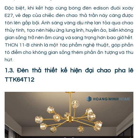
Đặc biệt, khi kết hợp cùng bóng đèn edison đuôi xoáy
E27, vẻ đẹp của chiếc đèn chao thả trần này càng được
tôn lên gấp bội. Ánh sáng vàng dịu nhẹ lan tỏa qua chao
thủy tinh, tạo nên hiệu ứng lung linh, huyền ảo, biến không
gian sống trở nên ấm cúng và sang trọng hơn bao giờ hết.
THCN 11-B chính là một tác phẩm nghệ thuật, góp phần
tô điểm cho không gian sống thêm phần ấn tượng và thu
hút.
1.3. Đèn thả thiết kế hiện đại chao pha lê
TTK64T12