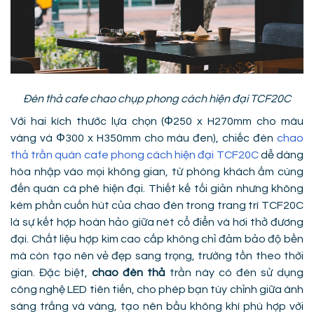
Đèn thả cafe chao chụp phong cách hiện đại TCF20C
Với hai kích thước lựa chọn (Φ250 x H270mm cho màu
vàng và Φ300 x H350mm cho màu đen), chiếc đèn
chao
thả trần quán cafe phong cách hiện đại TCF20C
dễ dàng
hòa nhập vào mọi không gian, từ phòng khách ấm cúng
đến quán cà phê hiện đại. Thiết kế tối giản nhưng không
kém phần cuốn hút của chao đèn trong trang trí TCF20C
là sự kết hợp hoàn hảo giữa nét cổ điển và hơi thở đương
đại. Chất liệu hợp kim cao cấp không chỉ đảm bảo độ bền
mà còn tạo nên vẻ đẹp sang trọng, trường tồn theo thời
gian. Đặc biệt,
chao đèn thả
trần này có đèn sử dụng
công nghệ LED tiên tiến, cho phép bạn tùy chỉnh giữa ánh
sáng trắng và vàng, tạo nên bầu không khí phù hợp với