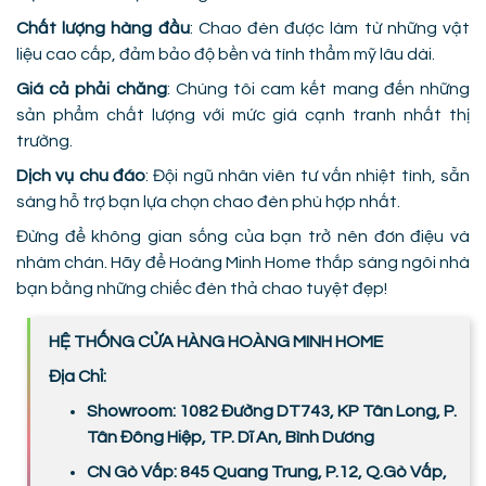
Chất lượng hàng đầu
: Chao đèn được làm từ những vật
liệu cao cấp, đảm bảo độ bền và tính thẩm mỹ lâu dài.
Giá cả phải chăng
: Chúng tôi cam kết mang đến những
sản phẩm chất lượng với mức giá cạnh tranh nhất thị
trường.
Dịch vụ chu đáo
: Đội ngũ nhân viên tư vấn nhiệt tình, sẵn
sàng hỗ trợ bạn lựa chọn chao đèn phù hợp nhất.
Đừng để không gian sống của bạn trở nên đơn điệu và
nhàm chán. Hãy để Hoàng Minh Home thắp sáng ngôi nhà
bạn bằng những chiếc đèn thả chao tuyệt đẹp!
HỆ THỐNG CỬA HÀNG HOÀNG MINH HOME
Địa Chỉ:
Showroom: 1082 Đường DT743, KP Tân Long, P.
Tân Đông Hiệp, TP. Dĩ An, Bình Dương
CN Gò Vấp: 845 Quang Trung, P.12, Q.Gò Vấp,