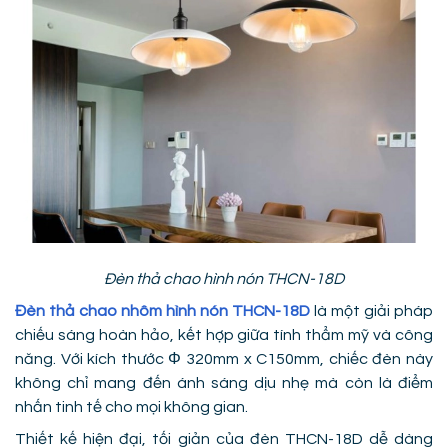
Đèn thả chao hình nón THCN-18D
Đèn thả chao nhôm hình nón THCN-18D
là một giải pháp
chiếu sáng hoàn hảo, kết hợp giữa tính thẩm mỹ và công
năng. Với kích thước Φ 320mm x C150mm, chiếc đèn này
không chỉ mang đến ánh sáng dịu nhẹ mà còn là điểm
nhấn tinh tế cho mọi không gian.
Thiết kế hiện đại, tối giản của đèn THCN-18D dễ dàng