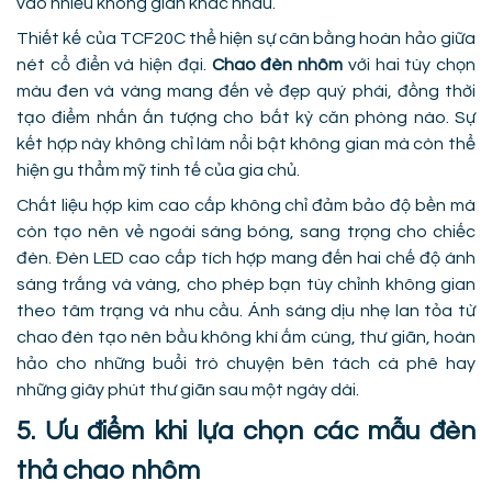
vào nhiều không gian khác nhau.
Thiết kế của TCF20C thể hiện sự cân bằng hoàn hảo giữa
nét cổ điển và hiện đại.
Chao đèn nhôm
với hai tùy chọn
màu đen và vàng mang đến vẻ đẹp quý phái, đồng thời
tạo điểm nhấn ấn tượng cho bất kỳ căn phòng nào. Sự
kết hợp này không chỉ làm nổi bật không gian mà còn thể
hiện gu thẩm mỹ tinh tế của gia chủ.
Chất liệu hợp kim cao cấp không chỉ đảm bảo độ bền mà
còn tạo nên vẻ ngoài sáng bóng, sang trọng cho chiếc
đèn. Đèn LED cao cấp tích hợp mang đến hai chế độ ánh
sáng trắng và vàng, cho phép bạn tùy chỉnh không gian
theo tâm trạng và nhu cầu. Ánh sáng dịu nhẹ lan tỏa từ
chao đèn tạo nên bầu không khí ấm cúng, thư giãn, hoàn
hảo cho những buổi trò chuyện bên tách cà phê hay
những giây phút thư giãn sau một ngày dài.
5. Ưu điểm khi lựa chọn các mẫu đèn
thả chao nhôm