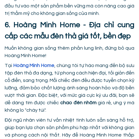
đầu tư vào một sản phẩm bền vững mà còn nâng cao giá
trị thẩm mỹ cho không gian sống của mình.
6. Hoàng Minh Home - Địa chỉ cung
cấp các mẫu đèn thả giá tốt, bền đẹp
Muốn không gian sống thêm phần lung linh, đừng bỏ qua
Hoàng Minh Home!
Tại
Hoàng Minh Home
, chúng tôi tự hào mang đến bộ sưu
tập đèn thả đa dạng, từ phong cách hiện đại, tối giản đến
cổ điển, sang trọng. Mỗi chiếc đèn đều được tuyển chọn kỹ
lưỡng, đảm bảo chất lượng ánh sáng hoàn hảo và độ bền
vượt thời gian. Đặc biệt, với mức giá cực kỳ ưu đãi, bạn sẽ
dễ dàng tìm được chiếc
chao đèn nhôm
giá rẻ, ưng ý mà
không lo "cháy túi".
Đội ngũ nhân viên tư vấn nhiệt tình luôn sẵn sàng hỗ trợ,
giúp bạn lựa chọn sản phẩm phù hợp nhất với không gian
và phong cách nội thất. Hãy để Hoàng Minh Home thắp