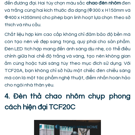
đến đương đại. Hai tùy chọn màu sắc
chao đèn nhôm
đen
và trắng cùng hai kích thước đa dạng (Φ300 x H150mm và
Φ400 x H350mm) cho phép bạn linh hoạt lựa chọn theo sở
thích và nhu cầu.
Chất liệu hợp kim cao cấp không chỉ đảm bảo độ bền mà
còn tạo nên vẻ đẹp sang trọng, quý phái cho sản phẩm.
Đèn LED tích hợp mang đến ánh sáng dịu nhẹ, có thể điều
chỉnh giữa hai chế độ trắng và vàng, tạo nên không gian
ấm cúng hoặc tươi sáng tùy theo mục đích sử dụng. Với
TCF20A, bạn không chỉ sở hữu một chiếc đèn chiếu sáng
mà còn là một tác phẩm nghệ thuật, điểm nhấn hoàn hảo
cho ngôi nhà thân yêu.
4. Đèn thả chao nhôm chụp phong
cách hiện đại TCF20C