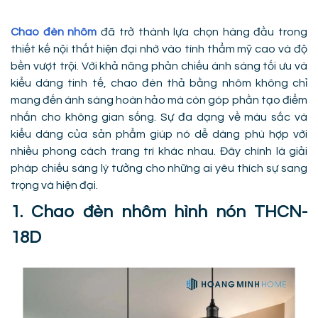
Chao đèn nhôm
đã trở thành lựa chọn hàng đầu trong
thiết kế nội thất hiện đại nhờ vào tính thẩm mỹ cao và độ
bền vượt trội. Với khả năng phản chiếu ánh sáng tối ưu và
kiểu dáng tinh tế, chao đèn thả bằng nhôm không chỉ
mang đến ánh sáng hoàn hảo mà còn góp phần tạo điểm
nhấn cho không gian sống. Sự đa dạng về màu sắc và
kiểu dáng của sản phẩm giúp nó dễ dàng phù hợp với
nhiều phong cách trang trí khác nhau. Đây chính là giải
pháp chiếu sáng lý tưởng cho những ai yêu thích sự sang
trọng và hiện đại.
1. Chao đèn nhôm hình nón THCN-
18D