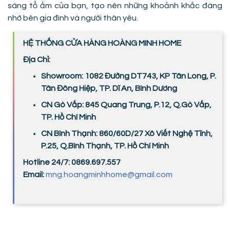
sáng tổ ấm của bạn, tạo nên những khoảnh khắc đáng
nhớ bên gia đình và người thân yêu.
HỆ THỐNG CỬA HÀNG HOÀNG MINH HOME
Địa Chỉ:
Showroom: 1082 Đường DT743, KP Tân Long, P.
Tân Đông Hiệp, TP. Dĩ An, Bình Dương
CN Gò Vấp: 845 Quang Trung, P.12, Q.Gò Vấp,
TP. Hồ Chí Minh
CN Bình Thạnh: 860/60D/27 Xô Viết Nghệ Tĩnh,
P.25, Q.Bình Thạnh, TP. Hồ Chí Minh
Hotline 24/7: 0869.697.557
Email:
mng.hoangminhhome@gmail.com