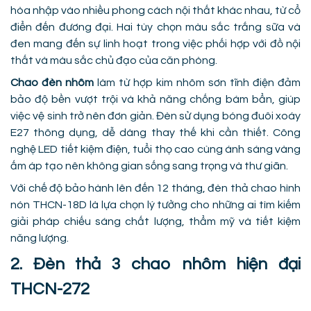
hòa nhập vào nhiều phong cách nội thất khác nhau, từ cổ
điển đến đương đại. Hai tùy chọn màu sắc trắng sữa và
đen mang đến sự linh hoạt trong việc phối hợp với đồ nội
thất và màu sắc chủ đạo của căn phòng.
Chao đèn nhôm
làm từ hợp kim nhôm sơn tĩnh điện đảm
bảo độ bền vượt trội và khả năng chống bám bẩn, giúp
việc vệ sinh trở nên đơn giản. Đèn sử dụng bóng đuôi xoáy
E27 thông dụng, dễ dàng thay thế khi cần thiết. Công
nghệ LED tiết kiệm điện, tuổi thọ cao cùng ánh sáng vàng
ấm áp tạo nên không gian sống sang trọng và thư giãn.
Với chế độ bảo hành lên đến 12 tháng, đèn thả chao hình
nón THCN-18D là lựa chọn lý tưởng cho những ai tìm kiếm
giải pháp chiếu sáng chất lượng, thẩm mỹ và tiết kiệm
năng lượng.
2. Đèn thả 3 chao nhôm hiện đại
THCN-272