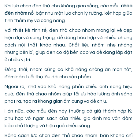
Khi lựa chọn đèn thả cho không gian sống, các mẫu
chao
đèn nhôm
nổi bật như một lựa chọn lý tưởng, kết hợp giữa
tính thẩm mỹ và công năng.
Với thiết kế tinh tế, đèn thả chao nhôm mang lại vẻ đẹp
hiện đại và sang trọng, dễ dàng hòa hợp với nhiều phong
cách nội thất khác nhau. Chất liệu nhôm nhẹ nhàng
nhưng bền bỉ, giúp đèn có độ bền cao và dễ dàng lắp đặt
ở nhiều vị trí.
Đồng thời, nhôm cũng có khả năng chống ăn mòn tốt,
đảm bảo tuổi thọ lâu dài cho sản phẩm.
Ngoài ra, nhờ vào khả năng phản chiếu ánh sáng hiệu
quả, đèn thả chao nhôm giúp tối ưu hóa lượng ánh sáng
phát ra, tạo ra không gian ấm cúng và dễ chịu.
Hơn nữa, các mẫu đèn này thường có giá thành hợp lý,
phù hợp với ngân sách của nhiều gia đình mà vẫn đảm
bảo chất lượng và hiệu quả chiếu sáng.
Bằng cách lựa chọn đèn thả chao nhôm, bạn không chỉ