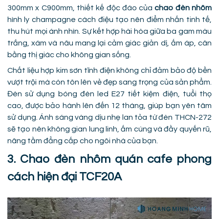
300mm x C900mm, thiết kế độc đáo của
chao đèn nhôm
hình ly champagne cách điệu tạo nên điểm nhấn tinh tế,
thu hút mọi ánh nhìn. Sự kết hợp hài hòa giữa ba gam màu
trắng, xám và nâu mang lại cảm giác giản dị, ấm áp, cân
bằng thị giác cho không gian sống.
Chất liệu hợp kim sơn tĩnh điện không chỉ đảm bảo độ bền
vượt trội mà còn tôn lên vẻ đẹp sang trọng của sản phẩm.
Đèn sử dụng bóng đèn led E27 tiết kiệm điện, tuổi thọ
cao, được bảo hành lên đến 12 tháng, giúp bạn yên tâm
sử dụng. Ánh sáng vàng dịu nhẹ lan tỏa từ đèn THCN-272
sẽ tạo nên không gian lung linh, ấm cúng và đầy quyến rũ,
nâng tầm đẳng cấp cho ngôi nhà của bạn.
3. Chao đèn nhôm quán cafe phong
cách hiện đại TCF20A