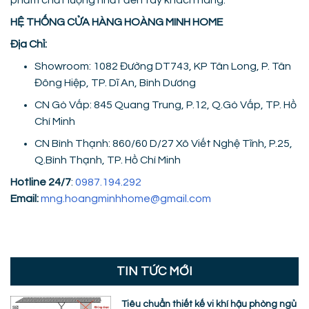
HỆ THỐNG CỬA HÀNG HOÀNG MINH HOME
Địa Chỉ:
Showroom: 1082 Đường DT743, KP Tân Long, P. Tân
Đông Hiệp, TP. Dĩ An, Bình Dương
CN Gò Vấp: 845 Quang Trung, P.12, Q.Gò Vấp, TP. Hồ
Chí Minh
CN Bình Thạnh: 860/60 D/27 Xô Viết Nghệ Tĩnh, P.25,
Q.Bình Thạnh, TP. Hồ Chí Minh
Hotline 24/7
:
0987.194.292
Email:
mng.hoangminhhome@gmail.com
TIN TỨC MỚI
Tiêu chuẩn thiết kế vi khí hậu phòng ngủ