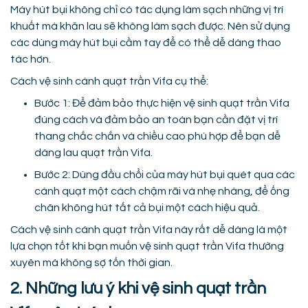
Máy hút bụi không chỉ có tác dụng làm sạch những vị trí
khuất mà khăn lau sẽ không làm sạch được. Nên sử dụng
các dùng máy hút bụi cầm tay để có thể dễ dàng thao
tác hơn.
Cách vệ sinh cánh quạt trần Vifa cụ thể:
Bước 1: Để đảm bảo thực hiện vệ sinh quạt trần Vifa
đúng cách và đảm bảo an toàn bạn cần đặt vị trí
thang chắc chắn và chiều cao phù hợp để bạn dễ
dàng lau quạt trần Vifa.
Bước 2: Dùng đầu chổi của máy hút bụi quét qua các
cánh quạt một cách chậm rãi và nhẹ nhàng, để ống
chân không hút tất cả bụi một cách hiệu quả.
Cách vệ sinh cánh quạt trần Vifa này rất dễ dàng là một
lựa chọn tốt khi bạn muốn vệ sinh quạt trần Vifa thường
xuyên mà không sợ tốn thời gian.
2. Những lưu ý khi vệ sinh quạt trần