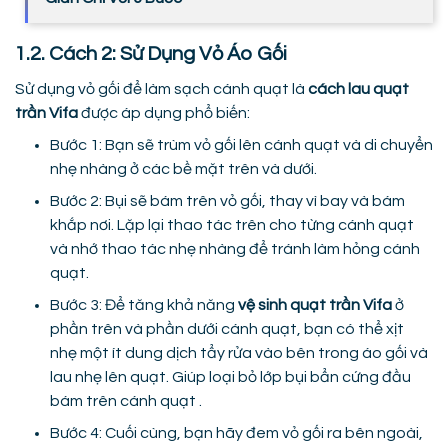
1.2. Cách 2: Sử Dụng Vỏ Áo Gối
Sử dụng vỏ gối để làm sạch cánh quạt là
cách lau quạt
trần Vifa
được áp dụng phổ biến:
Bước 1: Bạn sẽ trùm vỏ gối lên cánh quạt và di chuyển
nhẹ nhàng ở các bề mặt trên và dưới.
Bước 2: Bụi sẽ bám trên vỏ gối, thay vì bay và bám
khắp nơi. Lặp lại thao tác trên cho từng cánh quạt
và nhớ thao tác nhẹ nhàng để tránh làm hỏng cánh
quạt.
Bước 3: Để tăng khả năng
vệ sinh quạt trần Vifa
ở
phần trên và phần dưới cánh quạt, bạn có thể xịt
nhẹ một ít dung dịch tẩy rửa vào bên trong áo gối và
lau nhẹ lên quạt. Giúp loại bỏ lớp bụi bẩn cứng đầu
bám trên cánh quạt .
Bước 4: Cuối cùng, bạn hãy đem vỏ gối ra bên ngoài,