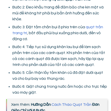
Bước 2: Đeo khẩu trang để đảm bảo che kín mặt và
mũi để không hít phải bụi bẩn ảnh hưởng đến sức
khỏe.
Bước 3: Đặt tấm chắn bụi ở phía trên của
quạt trần
trang trí
, bắt đầu phủi bụi xuống phía dưới, đến vỏ
động cơ.
Bước 4: Tiếp tục sử dụng khăn lau bụi để làm sạch
phần trên của các cánh quạt. Khi phần trên của tất
cả các cánh quạt đã được làm sạch, hãy lặp lại quy
trình cho phần dưới của tất cả các cánh quạt.
Bước 5: Cẩn thận lấy tấm khăn cũ đã đặt dưới quạt
và cho bụi bay vào thùng rác.
Bước 6: Giặt chúng trong nước ấm hoặc cho trực tiếp
vào máy giặt.
Xem thêm:
Hưỡng Dẫn
Cách Tháo Quạt Trần
Đơn
Giản Chỉ Với 6 Bước