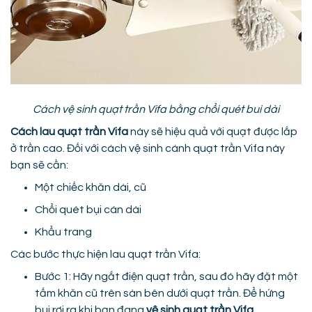
Cách vệ sinh quạt trần Vifa bằng chổi quét bui dài
Cách lau quạt trần Vifa
này sẽ hiệu quả với quạt được lắp
ở trần cao. Đối với cách vệ sinh cánh quạt trần Vifa này
bạn sẽ cần:
Một chiếc khăn dài, cũ
Chổi quét bụi cán dài
Khẩu trang
Các bước thực hiện lau quạt trần Vifa:
Bước 1: Hãy ngắt điện quạt trần, sau đó hãy đặt một
tấm khăn cũ trên sàn bên dưới quạt trần. Để hứng
bụi rơi ra khi bạn đang
vệ sinh quạt trần Vifa
.