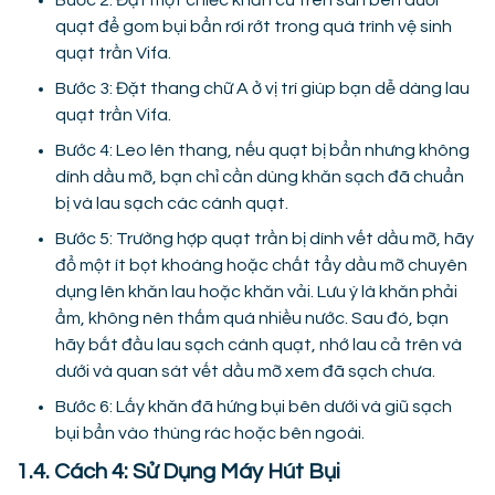
Bước 2: Đặt một chiếc khăn cũ trên sàn bên dưới
quạt để gom bụi bẩn rơi rớt trong quá trình vệ sinh
quạt trần Vifa.
Bước 3: Đặt thang chữ A ở vị trí giúp bạn dễ dàng lau
quạt trần Vifa.
Bước 4: Leo lên thang, nếu quạt bị bẩn nhưng không
dính dầu mỡ, bạn chỉ cần dùng khăn sạch đã chuẩn
bị và lau sạch các cánh quạt.
Bước 5: Trường hợp quạt trần bị dính vết dầu mỡ, hãy
đổ một ít bọt khoáng hoặc chất tẩy dầu mỡ chuyên
dụng lên khăn lau hoặc khăn vải. Lưu ý là khăn phải
ẩm, không nên thấm quá nhiều nước. Sau đó, bạn
hãy bắt đầu lau sạch cánh quạt, nhớ lau cả trên và
dưới và quan sát vết dầu mỡ xem đã sạch chưa.
Bước 6: Lấy khăn đã hứng bụi bên dưới và giũ sạch
bụi bẩn vào thùng rác hoặc bên ngoài.
1.4. Cách 4: Sử Dụng Máy Hút Bụi