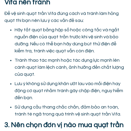
Vifa nên tránh
Để vệ sinh quạt trần Vifa đúng cách và tránh làm hỏng
quạt thì bạn nên lưu ý các vấn đề sau:
Hãy tắt quạt bằng hộp số hoặc công tắc và ngắt
nguồn điện của quạt trần trước khi vệ sinh và bảo
dưỡng. Nếu có thể bạn hãy dùng bút thử điện để
kiểm tra, tránh việc quạt vẫn còn điện.
Tránh thao tác mạnh hoặc tác dụng lực mạnh lên
cánh quạt làm lệch cánh, ảnh hưởng đến chất lượng
của quạt.
Lưu ý không sử dụng khăn ướt lau vào mối điện hay
động cơ quạt nhằm tránh gây chập điện, nguy hiểm
đến bạn.
Sử dụng cầu thang chắc chắn, đảm bảo an toàn,
tránh té ngã trong quá trình vệ sinh quạt trần Vifa.
3. Nên chọn đơn vị nào mua quạt trần