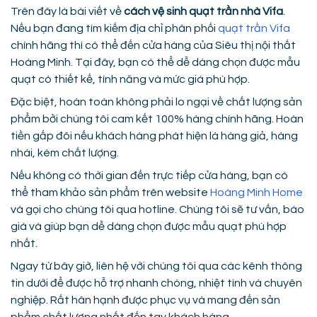
Trên đây là bài viết về
cách vệ sinh quạt trần nhà Vifa
.
Nếu bạn đang tìm kiếm địa chỉ phân phối
quạt trần Vifa
chính hãng thì có thể đến cửa hàng của Siêu thị nội thất
Hoàng Minh. Tại đây, bạn có thể dễ dàng chọn được mẫu
quạt có thiết kế, tính năng và mức giá phù hợp.
Đặc biệt, hoàn toàn không phải lo ngại về chất lượng sản
phẩm bởi chúng tôi cam kết 100% hàng chính hãng. Hoàn
tiền gấp đôi nếu khách hàng phát hiện là hàng giả, hàng
nhái, kém chất lượng.
Nếu không có thời gian đến trực tiếp cửa hàng, bạn có
thể tham khảo sản phẩm trên website
Hoàng Minh Home
và gọi cho chúng tôi qua hotline. Chúng tôi sẽ tư vấn, báo
giá và giúp bạn dễ dàng chọn được mẫu quạt phù hợp
nhất.
Ngay từ bây giờ, liên hệ với chúng tôi qua các kênh thông
tin dưới để được hỗ trợ nhanh chóng, nhiệt tình và chuyên
nghiệp. Rất hân hạnh được phục vụ và mang đến sản
phẩm chất lượng nhất đến tay khách hàng.