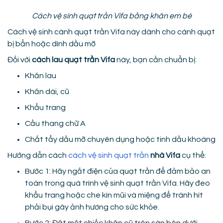
Cách vệ sinh quạt trần Vifa bằng khăn em bé
Cách vệ sinh cánh quạt trần Vifa này dành cho cánh quạt
bị bẩn hoặc dính dầu mỡ
Đối với
cách lau quạt trần Vifa
này, bạn cần chuẩn bị:
Khăn lau
Khăn dài, cũ
Khẩu trang
Cầu thang chữ A
Chất tẩy dầu mỡ chuyên dụng hoặc tinh dầu khoáng
Hướng dẫn cách
cách vệ sinh quạt trần
nhà Vifa
cụ thể:
Bước 1: Hãy ngắt điện của quạt trần để đảm bảo an
toàn trong quá trình vệ sinh quạt trần Vifa. Hãy đeo
khẩu trang hoặc che kín mũi và miệng để tránh hít
phải bụi gây ảnh hương cho sức khỏe.