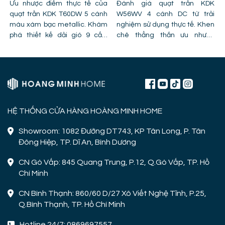
Ưu nhược điểm thực tế của
GIÁ TIỀN VÀ CÔNG NĂNG
Đánh giá quạt trần KDK
quạt trần KDK T60DW 5 cánh
W56WV 4 cánh DC từ trải
màu xám bạc metallic. Khám
nghiệm sử dụng thực tế. Khen
phá thiết kế dải gió 9 cấp,
chê thẳng thắn ưu nhược
công nghệ cánh PPG và chỉ ra
điểm, lỗi trần giật cấp khiến
lỗi lắp đặt khiến quạt bị giảm
quạt mất gió và hình ảnh thực
hiệu năng.
tế lắp đặt tại công trình!
HỆ THỐNG CỬA HÀNG HOÀNG MINH HOME
Showroom: 1082 Đường DT743, KP Tân Long, P. Tân
Đông Hiệp, TP. Dĩ An, Bình Dương
CN Gò Vấp: 845 Quang Trung, P.12, Q.Gò Vấp, TP. Hồ
Chí Minh
CN Bình Thạnh: 860/60 D/27 Xô Viết Nghệ Tĩnh, P.25,
Q.Bình Thạnh, TP. Hồ Chí Minh
Hotline 24/7: 0869697557