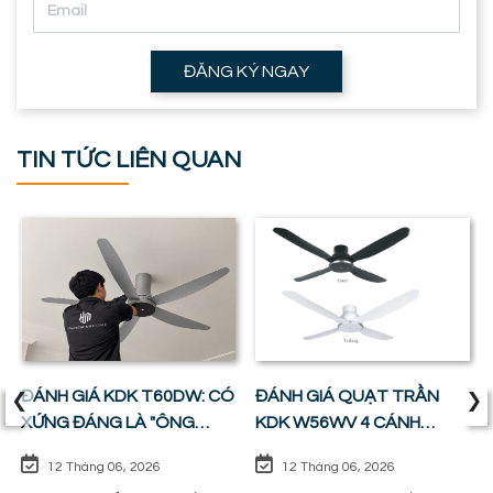
ĐĂNG KÝ NGAY
TIN TỨC LIÊN QUAN
‹
›
ĐÁNH GIÁ KDK T60DW: CÓ
ĐÁNH GIÁ QUẠT TRẦN
XỨNG ĐÁNG LÀ "ÔNG
KDK W56WV 4 CÁNH
VUA" PHÒNG KHÁCH ?
ĐỘNG CƠ DC: SỰ CÂN
12 Tháng 06, 2026
12 Tháng 06, 2026
BẰNG HOÀN HẢO GIỮA