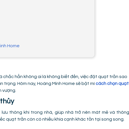
Minh Home
 chắc hẳn không ai là không biết đến, việc đặt quạt trần sao
uan trọng. Hôm nay, Hoàng Minh Home sẽ bật mí
cách chọn quạt
nh vượng.
 thủy
p lưu thông khí trong nhà, giúp nhà trở nên mát mẻ và thôn
ếc quạt trần còn có nhiều khía cạnh khác tồn tại song song.