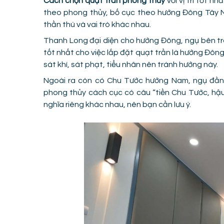
Cách chọn quạt trần phong thủy
với vị trí tốt n
theo phong thủy, bố cục theo hướng Đông Tây Na
thần thú và vai trò khác nhau.
Thanh Long đại diện cho hướng Đông, ngụ bên trái,
tốt nhất cho việc lắp đặt quạt trần là hướng Đông
sát khí, sát phạt, tiểu nhân nên tránh hướng này.
Ngoài ra còn có Chu Tước hướng Nam, ngụ đằng
phong thủy cách cục có câu “tiền Chu Tước, hậu
nghĩa riêng khác nhau, nên bạn cần lưu ý.