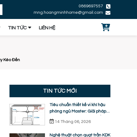
0869697557
mng.hoangminhhome@gmail.com
TIN TỨC
LIÊN HỆ
ay Kéo Đến
TIN TỨC MỚI
Tiêu chuẩn thiết kế vi khí hậu
phòng ngủ Master: Giải pháp
quạt trần KDK ti ngắn chuẩn
14 Tháng 06, 2026
nhân trắc học
Nghệ thuật chọn quạt trần KDK