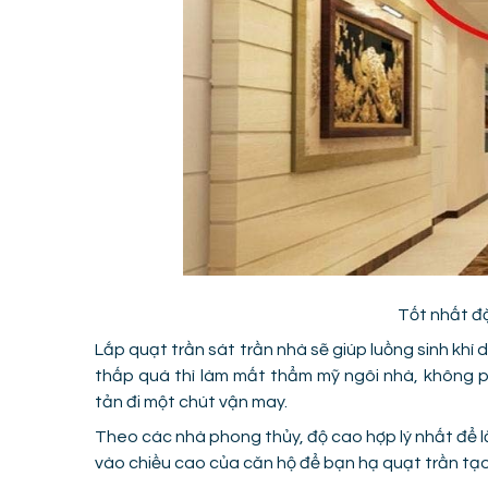
Tốt nhất đ
Lắp quạt trần sát trần nhà sẽ giúp luồng sinh khí
thấp quá thì làm mất thẩm mỹ ngôi nhà, không p
tản đi một chút vận may.
Theo các nhà phong thủy, độ cao hợp lý nhất để lắ
vào chiều cao của căn hộ để bạn hạ quạt trần tạo