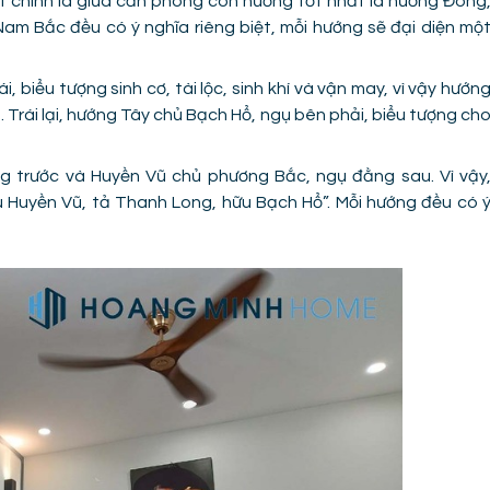
hất chính là giữa căn phòng còn hướng tốt nhất là hướng Đông
m Bắc đều có ý nghĩa riêng biệt, mỗi hướng sẽ đại diện mộ
 biểu tượng sinh cơ, tài lộc, sinh khí và vận may, vì vậy hướn
. Trái lại, hướng Tây chủ Bạch Hổ, ngụ bên phải, biểu tượng ch
 trước và Huyền Vũ chủ phương Bắc, ngụ đằng sau. Vì vậy
 Huyền Vũ, tả Thanh Long, hữu Bạch Hổ”. Mỗi hướng đều có 