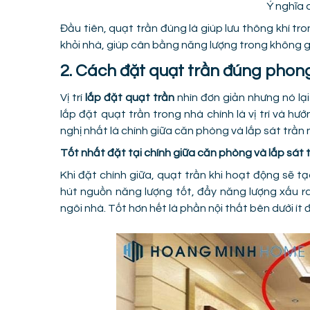
Ý nghĩa 
Đầu tiên, quạt trần đúng là giúp lưu thông khí tr
khỏi nhà, giúp cân bằng năng lượng trong không g
2. Cách đặt quạt trần đúng phon
Vị trí
lắp đặt quạt trần
nhìn đơn giản nhưng nó lạ
lắp đặt quạt trần trong nhà chính là vị trí và hư
nghị nhất là chính giữa căn phòng và lắp sát trần 
Tốt nhất đặt tại chính giữa căn phòng và lắp sát 
Khi đặt chính giữa, quạt trần khi hoạt động sẽ tạ
hút nguồn năng lượng tốt, đẩy năng lượng xấu 
ngôi nhà. Tốt hơn hết là phần nội thất bên dưới ít đ