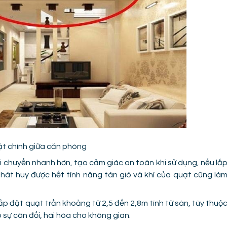
ặt chính giữa căn phòng
 di chuyển nhanh hơn, tạo cảm giác an toàn khi sử dụng, nếu lắ
hát huy được hết tính năng tán gió và khí của quạt cũng là
p đặt quạt trần khoảng từ 2,5 đến 2,8m tính từ sàn, tùy thuộ
 sự cân đối, hài hòa cho không gian.