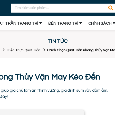
T TRẦN TRANG TRÍ
ĐÈN TRANG TRÍ
CHÍNH SÁCH
TIN TỨC
Kiến Thức Quạt Trần
Cách Chọn Quạt Trần Phong Thủy Vận M
ong Thủy Vận May Kéo Đến
giúp gia chủ làm ăn thịnh vượng, gia đình sum vầy đầm ấm.
đây!