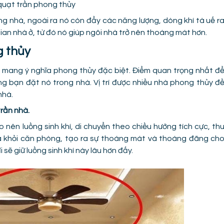
quạt trần phong thủy
ong nhà, ngoài ra nó còn đẩy các năng lượng, dòng khí tà uế r
ian nhà ở, từ đó nó giúp ngôi nhà trở nên thoáng mát hơn.
g thủy
i mang ý nghĩa phong thủy đặc biệt. Điểm quan trọng nhất đ
ớng bạn đặt nó trong nhà. Vị trí được nhiều nhà phong thủy đ
nhà.
trần nhà.
o nên luồng sinh khí, di chuyển theo chiều hướng tích cực, th
ra khỏi căn phòng, tạo ra sự thoáng mát và thoáng đãng ch
i sẽ giữ luồng sinh khí này lâu hơn đấy.