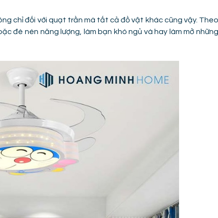
ng chỉ đối với quạt trần mà tất cả đồ vật khác cũng vậy. The
hoặc đè nén năng lượng, làm bạn khó ngủ và hay làm mở nhữn