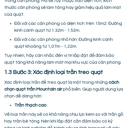
trong căn phòng. Mà sẽ tùy thuộc vào diện tích, kích
thước căn phòng sẽ làm tăng hay giảm hiệu quả làm mát
của quạt.
Đối với các căn phòng có diện tích trên 15m2: Đường
kính cánh quạt từ 1.32m - 1.52m.
Đối với các căn phòng nhỏ hơn: Đường kính cánh
quạt khoảng từ 1,07m - 1,22m.
Tuy nhiên, hãy cân nhắc đến vị trí lắp đặt để đảm bảo
quạt tăng khả năng làm mát mọi khu vực của căn phòng.
1.3 Bước 3: Xác định loại trần treo quạt
Xác định loại trần để treo quạt là một trong những
cách
chọn quạt trần Mountain air
phổ biến. Giúp người dùng lựa
chọn dễ dàng hơn:
Trần thạch cao
Về loại trần này sẽ có khả năng chịu lực kém so với trần gỗ
hay trần bê tông. Nên khi lắp đặt cần đảm bảo có kỹ
năng và kinh nghiệm để tránh xảy ra tình trạng rơi vỡ gây