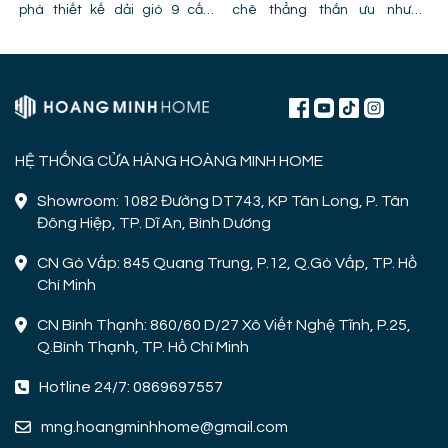
phá thiết kế dải gió 9 cấp,
chê thẳng thắn ưu nhược
công nghệ cánh PPG và chỉ ra
điểm, lỗi trần giật cấp khiến
lỗi lắp đặt khiến quạt bị giảm
quạt mất gió và hình ảnh thực
hiệu năng.
tế lắp đặt tại công trình!
HỆ THỐNG CỬA HÀNG HOÀNG MINH HOME
Showroom: 1082 Đường DT743, KP Tân Long, P. Tân
Đông Hiệp, TP. Dĩ An, Bình Dương
CN Gò Vấp: 845 Quang Trung, P.12, Q.Gò Vấp, TP. Hồ
Chí Minh
CN Bình Thạnh: 860/60 D/27 Xô Viết Nghệ Tĩnh, P.25,
Q.Bình Thạnh, TP. Hồ Chí Minh
Hotline 24/7: 0869697557
mng.hoangminhhome@gmail.com