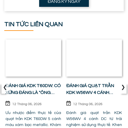
ĐĂNG KÝ NGAY
TIN TỨC LIÊN QUAN
‹
›
ĐÁNH GIÁ KDK T60DW: CÓ
ĐÁNH GIÁ QUẠT TRẦN
XỨNG ĐÁNG LÀ "ÔNG
KDK W56WV 4 CÁNH
VUA" PHÒNG KHÁCH ?
ĐỘNG CƠ DC: SỰ CÂN
12 Tháng 06, 2026
12 Tháng 06, 2026
BẰNG HOÀN HẢO GIỮA
Ưu nhược điểm thực tế của
GIÁ TIỀN VÀ CÔNG NĂNG
Đánh giá quạt trần KDK
quạt trần KDK T60DW 5 cánh
W56WV 4 cánh DC từ trải
màu xám bạc metallic. Khám
nghiệm sử dụng thực tế. Khen