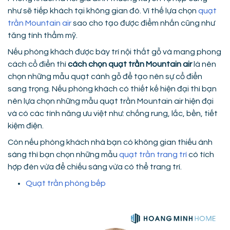
như sẽ tiếp khách tại không gian đó. Vì thế lựa chọn
quạt
trần Mountain air
sao cho tạo được điểm nhấn cũng như
tăng tính thẩm mỹ.
Nếu phòng khách được bày trí nội thất gỗ và mang phong
cách cổ điển thì
cách chọn quạt trần Mountain air
là nên
chọn những mẫu quạt cánh gỗ để tạo nên sự cổ điển
sang trọng. Nếu phòng khách có thiết kế hiện đại thì bạn
nên lựa chọn những mẫu quạt trần Mountain air hiện đại
và có các tính năng ưu việt như: chống rung, lắc, bền, tiết
kiệm điện.
Còn nếu phòng khách nhà bạn có không gian thiếu ánh
sáng thì bạn chọn những mẫu
quạt trần trang trí
có tích
hợp đèn vừa để chiếu sáng vừa có thể trang trí.
Quạt trần phòng bếp