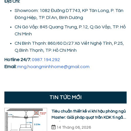
Địa Chỉ:
Showroom: 1082 Đường DT743, KP Tân Long, P. Tân
Đông Hiệp, TP. Dĩ An, Bình Dương
CN Gò Vấp: 845 Quang Trung, P.12, Q.Gò Vấp, TP. Hồ
Chí Minh
CN Bình Thạnh: 860/60 D/27 Xô Viết Nghệ Tĩnh, P.25,
Q.Bình Thạnh, TP. Hồ Chí Minh
Hotline 24/7:
0987.194.292
Email:
mng.hoangminhhome@gmail.com
TIN TỨC MỚI
Tiêu chuẩn thiết kế vi khí hậu phòng ngủ
Master: Giải pháp quạt trần KDK ti ngắn
chuẩn nhân trắc học
14 Tháng 06, 2026