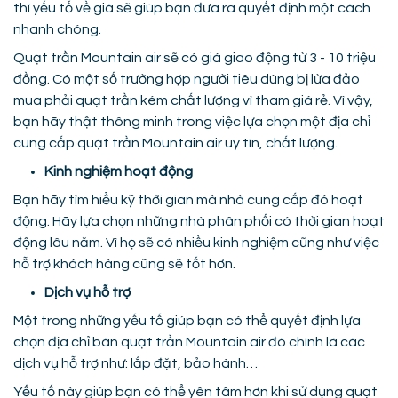
thì yếu tố về giá sẽ giúp bạn đưa ra quyết định một cách
nhanh chóng.
Quạt trần Mountain air sẽ có giá giao động từ 3 - 10 triệu
đồng. Có một số trường hợp người tiêu dùng bị lừa đảo
mua phải quạt trần kém chất lượng vì tham giá rẻ. Vì vậy,
bạn hãy thật thông minh trong việc lựa chọn một địa chỉ
cung cấp quạt trần Mountain air uy tín, chất lượng.
Kinh nghiệm hoạt động
Bạn hãy tìm hiểu kỹ thời gian mà nhà cung cấp đó hoạt
động. Hãy lựa chọn những nhà phân phối có thời gian hoạt
động lâu năm. Vì họ sẽ có nhiều kinh nghiệm cũng như việc
hỗ trợ khách hàng cũng sẽ tốt hơn.
Dịch vụ hỗ trợ
Một trong những yếu tố giúp bạn có thể quyết định lựa
chọn địa chỉ bán quạt trần Mountain air đó chính là các
dịch vụ hỗ trợ như: lắp đặt, bảo hành…
Yếu tố này giúp bạn có thể yên tâm hơn khi sử dụng quạt