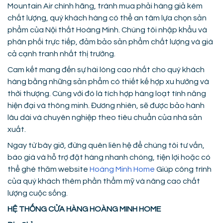
Mountain Air chính hãng, tránh mua phải hàng giả kém
chất lượng, quý khách hàng có thể an tâm lựa chọn sản
phẩm của Nội thất Hoàng Minh. Chúng tôi nhập khẩu và
phân phối trực tiếp, đảm bảo sản phẩm chất lượng và giá
cả cạnh tranh nhất thị trường.
Cam kết mang đến sự hài lòng cao nhất cho quý khách
hàng bằng những sản phẩm có thiết kế hợp xu hướng và
thời thượng. Cùng với đó là tích hợp hàng loạt tính năng
hiện đại và thông minh. Đương nhiên, sẽ được bảo hành
lâu dài và chuyên nghiệp theo tiêu chuẩn của nhà sản
xuất.
Ngay từ bây giờ, đừng quên liên hệ để chúng tôi tư vấn,
báo giá và hỗ trợ đặt hàng nhanh chóng, tiện lợi hoặc có
thể ghé thăm website
Hoàng Minh Home
Giúp công trình
của quý khách thêm phần thẩm mỹ và nâng cao chất
lượng cuộc sống.
HỆ THỐNG CỬA HÀNG HOÀNG MINH HOME