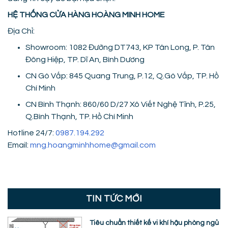
HỆ THỐNG CỬA HÀNG HOÀNG MINH HOME
Địa Chỉ:
Showroom: 1082 Đường DT743, KP Tân Long, P. Tân
Đông Hiệp, TP. Dĩ An, Bình Dương
CN Gò Vấp: 845 Quang Trung, P.12, Q.Gò Vấp, TP. Hồ
Chí Minh
CN Bình Thạnh: 860/60 D/27 Xô Viết Nghệ Tĩnh, P.25,
Q.Bình Thạnh, TP. Hồ Chí Minh
Hotline 24/7:
0987.194.292
Email:
mng.hoangminhhome@gmail.com
TIN TỨC MỚI
Tiêu chuẩn thiết kế vi khí hậu phòng ngủ