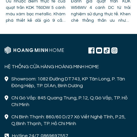
Ưu nhược điểm thực tế của
GIÁ TIỀN VÀ CÔNG NĂNG
Đánh giá quạt trần KDK
quạt trần KDK T60DW 5 cánh
W56WV 4 cánh DC từ trải
màu xám bạc metallic. Khám
nghiệm sử dụng thực tế. Khen
phá thiết kế dải gió 9 cấp,
chê thẳng thắn ưu nhược
công nghệ cánh PPG và chỉ ra
điểm, lỗi trần giật cấp khiến
lỗi lắp đặt khiến quạt bị giảm
quạt mất gió và hình ảnh thực
hiệu năng.
tế lắp đặt tại công trình!
HỆ THỐNG CỬA HÀNG HOÀNG MINH HOME
Showroom: 1082 Đường DT743, KP Tân Long, P. Tân
Đông Hiệp, TP. Dĩ An, Bình Dương
CN Gò Vấp: 845 Quang Trung, P.12, Q.Gò Vấp, TP. Hồ
Chí Minh
CN Bình Thạnh: 860/60 D/27 Xô Viết Nghệ Tĩnh, P.25,
Q.Bình Thạnh, TP. Hồ Chí Minh
Hotline 24/7: 0869697557