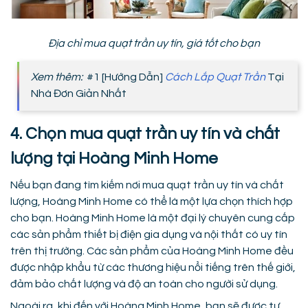
Địa chỉ mua quạt trần uy tín, giá tốt cho bạn
Xem thêm:
#1 [Hướng Dẫn]
Cách Lắp Quạt Trần
Tại
Nhà Đơn Giản Nhất
4. Chọn mua quạt trần uy tín và chất
lượng tại Hoàng Minh Home
Nếu bạn đang tìm kiếm nơi mua quạt trần uy tín và chất
lượng, Hoàng Minh Home có thể là một lựa chọn thích hợp
cho bạn. Hoàng Minh Home là một đại lý chuyên cung cấp
các sản phẩm thiết bị điện gia dụng và nội thất có uy tín
trên thị trường. Các sản phẩm của Hoàng Minh Home đều
được nhập khẩu từ các thương hiệu nổi tiếng trên thế giới,
đảm bảo chất lượng và độ an toàn cho người sử dụng.
Ngoài ra, khi đến với Hoàng Minh Home, bạn sẽ được tư