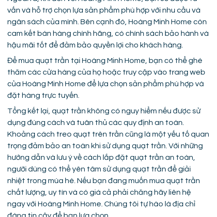
vấn và hỗ trợ chọn lựa sản phẩm phù hợp với nhu cầu và
ngân sách của mình. Bên cạnh đó, Hoàng Minh Home còn
cam kết bán hàng chính hãng, có chính sách bảo hành và
hậu mãi tốt để đảm bảo quyền lợi cho khách hàng.
Để mua quạt trần tại Hoàng Minh Home, bạn có thể ghé
thăm các cửa hàng của họ hoặc truy cập vào trang web
của Hoàng Minh Home để lựa chọn sản phẩm phù hợp và
đặt hàng trực tuyến.
Tổng kết lại, quạt trần không có nguy hiểm nếu được sử
dụng đúng cách và tuân thủ các quy định an toàn.
Khoảng cách treo quạt trên trần cũng là một yếu tố quan
trọng đảm bảo an toàn khi sử dụng quạt trần. Với những
hướng dẫn và lưu ý về cách lắp đặt quạt trần an toàn,
người dùng có thể yên tâm sử dụng quạt trần để giải
nhiệt trong mùa hè. Nếu bạn đang muốn mua quạt trần
chất lượng, uy tín và có giá cả phải chăng hãy liên hệ
ngay với Hoàng Minh Home. Chúng tôi tự hào là địa chỉ
đáng tin cậy để bạn lựa chọn.