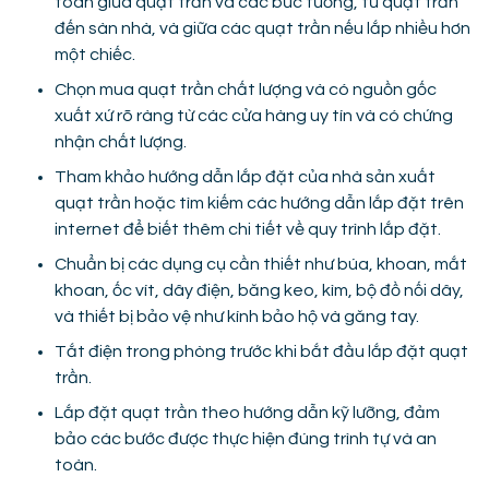
toàn giữa quạt trần và các bức tường, từ quạt trần
đến sàn nhà, và giữa các quạt trần nếu lắp nhiều hơn
một chiếc.
Chọn mua quạt trần chất lượng và có nguồn gốc
xuất xứ rõ ràng từ các cửa hàng uy tín và có chứng
nhận chất lượng.
Tham khảo hướng dẫn lắp đặt của nhà sản xuất
quạt trần hoặc tìm kiếm các hướng dẫn lắp đặt trên
internet để biết thêm chi tiết về quy trình lắp đặt.
Chuẩn bị các dụng cụ cần thiết như búa, khoan, mắt
khoan, ốc vít, dây điện, băng keo, kìm, bộ đồ nối dây,
và thiết bị bảo vệ như kính bảo hộ và găng tay.
Tắt điện trong phòng trước khi bắt đầu lắp đặt quạt
trần.
Lắp đặt quạt trần theo hướng dẫn kỹ lưỡng, đảm
bảo các bước được thực hiện đúng trình tự và an
toàn.