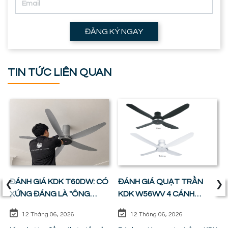
ĐĂNG KÝ NGAY
TIN TỨC LIÊN QUAN
‹
›
ĐÁNH GIÁ KDK T60DW: CÓ
ĐÁNH GIÁ QUẠT TRẦN
XỨNG ĐÁNG LÀ "ÔNG
KDK W56WV 4 CÁNH
VUA" PHÒNG KHÁCH ?
ĐỘNG CƠ DC: SỰ CÂN
12 Tháng 06, 2026
12 Tháng 06, 2026
BẰNG HOÀN HẢO GIỮA