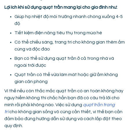
Lợi ích khi sử dụng quạt trần mang lại cho gia đình như:
Giúp hạ nhiệt độ môi trường nhanh chóng xuống 4-5
độ
Tiết kiệm điện năng tiêu thụ trong mùa hè
Có thể chiếu sáng, trang trí cho không gian thêm ấm
cúng và độc đáo
Bạn có thể sử dụng quạt trần ở cả trong nhà và
ngoài trời được
Quạt trần có thể vừa làm mát hoặc giữ ấm không
gian căn phòng
Vì thế nếu còn thắc mắc quạt trần có an toàn không hay
nguy hiểm không thì chắc hẳn bạn đã có câu trả lời cho
mình rồi phải không nào. Việc sử dụng
quạt trần trang
trí
cho không gian sống vô cùng cần thiết, vì thế bạn cần
đảm bảo đúng hướng dẫn sử dụng và cách lắp đặt theo
quy định.