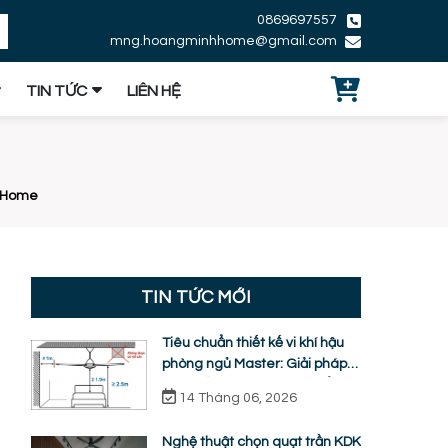
0869697557
mng.hoangminhhome@gmail.com
TIN TỨC
LIÊN HỆ
h Home
TIN TỨC MỚI
Tiêu chuẩn thiết kế vi khí hậu
phòng ngủ Master: Giải pháp
quạt trần KDK ti ngắn chuẩn
14 Tháng 06, 2026
nhân trắc học
Nghệ thuật chọn quạt trần KDK