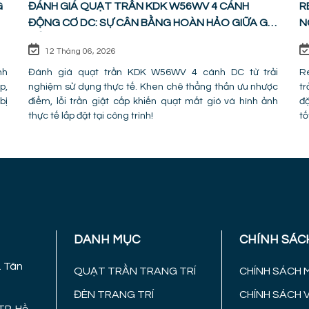
G
ĐÁNH GIÁ QUẠT TRẦN KDK W56WV 4 CÁNH
R
ĐỘNG CƠ DC: SỰ CÂN BẰNG HOÀN HẢO GIỮA GIÁ
N
TIỀN VÀ CÔNG NĂNG
C
12 Tháng 06, 2026
nh
Đánh giá quạt trần KDK W56WV 4 cánh DC từ trải
Re
p,
nghiệm sử dụng thực tế. Khen chê thẳng thắn ưu nhược
tr
bị
điểm, lỗi trần giật cấp khiến quạt mất gió và hình ảnh
đặ
thực tế lắp đặt tại công trình!
tố
DANH MỤC
CHÍNH SÁC
. Tân
QUẠT TRẦN TRANG TRÍ
CHÍNH SÁCH 
ĐÈN TRANG TRÍ
CHÍNH SÁCH 