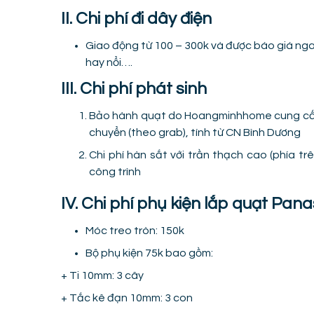
II. Chi phí đi dây điện
Giao động từ 100 – 300k và được báo giá ngay
hay nổi….
III. Chi phí phát sinh
Bảo hành quạt do Hoangminhhome cung cấp 
chuyển (theo grab), tính từ CN Bình Dương
Chi phí hàn sắt với trần thạch cao (phía tr
công trình
IV. Chi phí phụ kiện lắp quạt Pa
Móc treo tròn: 150k
Bộ phụ kiện 75k bao gồm:
+ Ti 10mm: 3 cây
+ Tắc kê đạn 10mm: 3 con