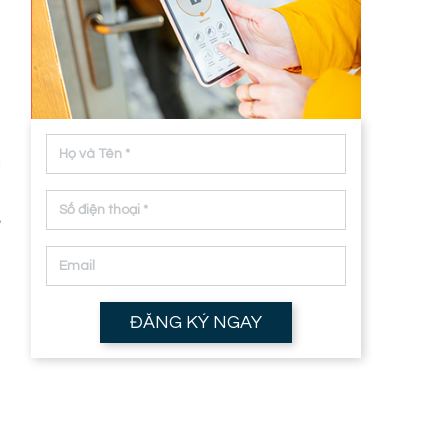
m
i
ế
ĐĂNG KÝ NGAY