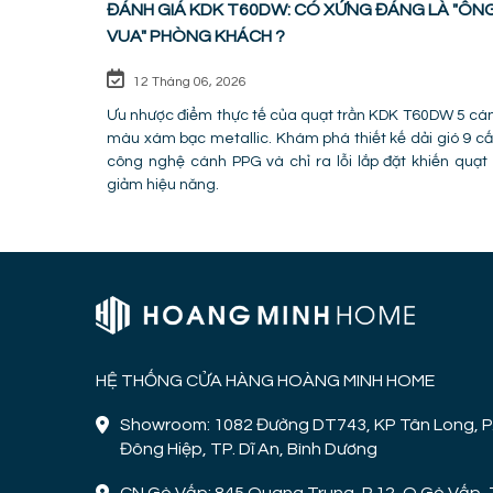
ĐÁNH GIÁ KDK T60DW: CÓ XỨNG ĐÁNG LÀ "ÔN
VUA" PHÒNG KHÁCH ?
12 Tháng 06, 2026
Ưu nhược điểm thực tế của quạt trần KDK T60DW 5 cá
màu xám bạc metallic. Khám phá thiết kế dải gió 9 cấ
công nghệ cánh PPG và chỉ ra lỗi lắp đặt khiến quạt 
giảm hiệu năng.
HỆ THỐNG CỬA HÀNG HOÀNG MINH HOME
Showroom: 1082 Đường DT743, KP Tân Long, P
Đông Hiệp, TP. Dĩ An, Bình Dương