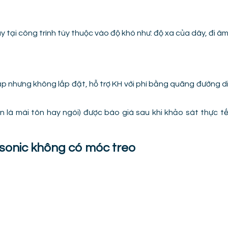
 tại công trình tùy thuộc vào độ khó như: độ xa của dây, đi â
nhưng không lắp đặt, hỗ trợ KH với phí bằng quãng đường d
ên là mái tôn hay ngói) được báo giá sau khi khảo sát thực t
nasonic không có móc treo