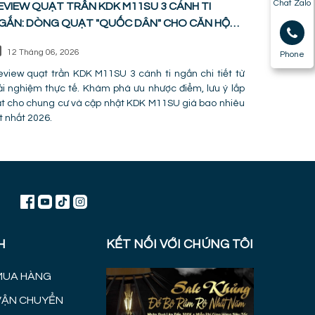
Chat Zalo
EVIEW QUẠT TRẦN KDK M11SU 3 CÁNH TI
GẮN: DÒNG QUẠT "QUỐC DÂN" CHO CĂN HỘ
HUNG CƯ
12 Tháng 06, 2026
Phone
view quạt trần KDK M11SU 3 cánh ti ngắn chi tiết từ
ải nghiệm thực tế. Khám phá ưu nhược điểm, lưu ý lắp
t cho chung cư và cập nhật KDK M11SU giá bao nhiêu
t nhất 2026.
H
KẾT NỐI VỚI CHÚNG TÔI
MUA HÀNG
VẬN CHUYỂN