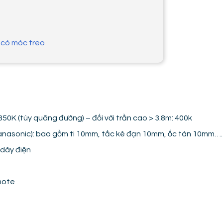
g có móc treo
350K (tùy quãng đường) – đối với trần cao > 3.8m: 400k
Panasonic): bao gồm ti 10mm, tắc kê đạn 10mm, ốc tán 10mm….
 dây điện
mote