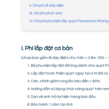
II. Chi phí đi dây điện
III. Chi phí phát sinh
IV. Chi phí phụ kiện lắp quạt Panasonic khôn
I. Phí lắp đặt cơ bản
(chưa bao gồm đi dây điện) cho trần < 3.8m: 300 – 
Bộ phụ kiện lắp đặt (không dành cho quạt 
Lắp đặt hoàn thiện quạt ngay tại vị trí đã có
Cân, chỉnh giảm rung lắc kêu đến > 90%
Hướng dẫn sử dụng chức năng quạt trên re
Dọn vệ sinh trả lại hiện trạng ban đầu
Bảo hành 1 năm tại nhà